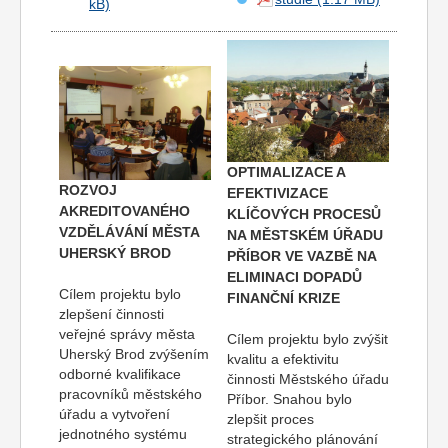
OPTIMALIZACE A
ROZVOJ
EFEKTIVIZACE
AKREDITOVANÉHO
KLÍČOVÝCH PROCESŮ
VZDĚLÁVÁNÍ MĚSTA
NA MĚSTSKÉM ÚŘADU
UHERSKÝ BROD
PŘÍBOR VE VAZBĚ NA
ELIMINACI DOPADŮ
Cílem projektu bylo
FINANČNÍ KRIZE
zlepšení činnosti
veřejné správy města
Cílem projektu bylo zvýšit
Uherský Brod zvýšením
kvalitu a efektivitu
odborné kvalifikace
činnosti Městského úřadu
pracovníků městského
Příbor. Snahou bylo
úřadu a vytvoření
zlepšit proces
jednotného systému
strategického plánování