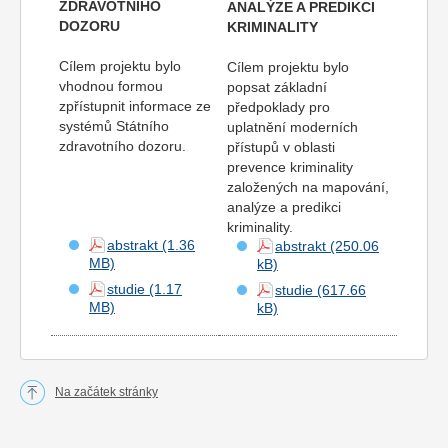
ZDRAVOTNÍHO
ANALÝZE A PREDIKCI
DOZORU
KRIMINALITY
Cílem projektu bylo
Cílem projektu bylo
vhodnou formou
popsat základní
zpřístupnit informace ze
předpoklady pro
systémů Státního
uplatnění moderních
zdravotního dozoru.
přístupů v oblasti
prevence kriminality
založených na mapování,
analýze a predikci
kriminality.
abstrakt
abstrakt
studie
studie
Na začátek stránky