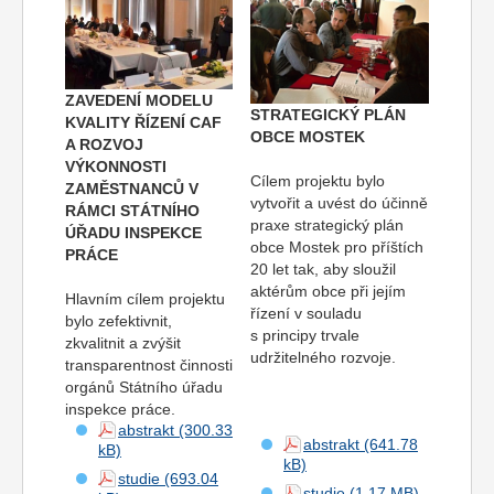
ZAVEDENÍ MODELU
STRATEGICKÝ PLÁN
KVALITY ŘÍZENÍ CAF
OBCE MOSTEK
A ROZVOJ
VÝKONNOSTI
Cílem projektu bylo
ZAMĚSTNANCŮ V
vytvořit a uvést do účinně
RÁMCI STÁTNÍHO
praxe strategický plán
ÚŘADU INSPEKCE
obce Mostek pro příštích
PRÁCE
20 let tak, aby sloužil
aktérům obce při jejím
Hlavním cílem projektu
řízení v souladu
bylo zefektivnit,
s principy trvale
zkvalitnit a zvýšit
udržitelného rozvoje.
transparentnost činnosti
orgánů Státního úřadu
inspekce práce.
abstrakt
abstrakt
studie
studie