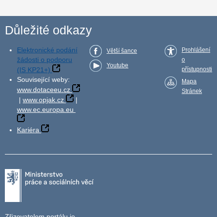
Důležité odkazy
Elektronické podání
Prohlášení
Větší šance
žádosti o podporu
o
Youtube
(IS KP21+)
přístupnosti
Související weby:
Mapa
www.dotaceeu.cz
Stránek
|
www.opjak.cz
|
www.ec.europa.eu
Kariéra
Zřizovatelem portálu je