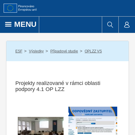
Přejít k obsahu
MENU
/
/
/
ESF
Výsledky
Případové studie
OPLZZ VS
Projekty realizované v rámci oblasti
podpory 4.1 OP LZZ