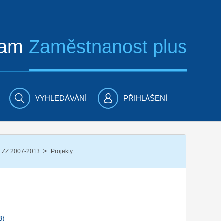
ram
Zaměstnanost plus
VYHLEDÁVÁNÍ
PŘIHLÁŠENÍ
/
LZZ 2007-2013
Projekty