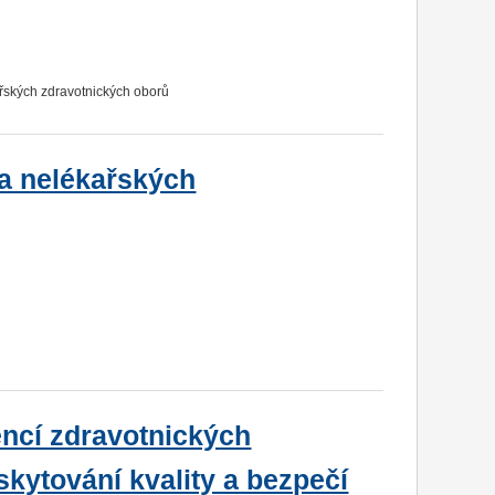
ařských zdravotnických oborů
a nelékařských
encí zdravotnických
kytování kvality a bezpečí