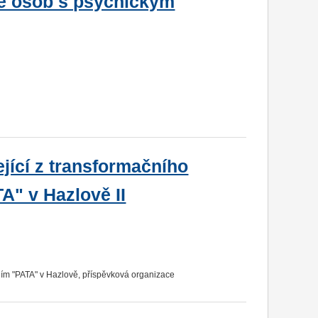
adě osob s psychickým
jící z transformačního
A" v Hazlově II
ím "PATA" v Hazlově, příspěvková organizace