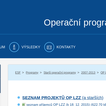
Operační prog
UM
VÝSLEDKY
KONTAKTY
/
/
/
/
ESF
Programy
Starší operační programy
2007-2013
OP 
SEZNAM PROJEKTŮ OP LZZ
(a starších)
seznam příjemců OP LZZ (k 18. 12. 2015)