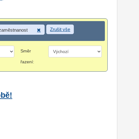
Zrušit vše
 zaměstnanost
Směr
řazení:
obě!