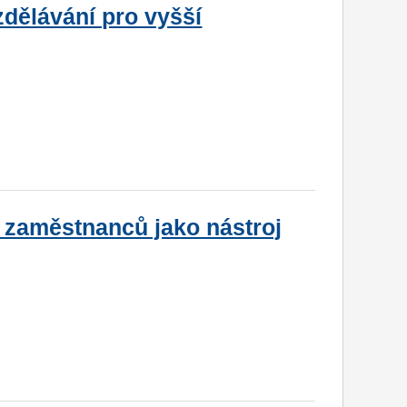
dělávání pro vyšší
y zaměstnanců jako nástroj