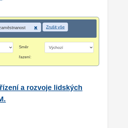
Zrušit vše
 zaměstnanost
Směr
řazení:
ízení a rozvoje lidských
M.