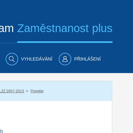
ram
Zaměstnanost plus
VYHLEDÁVÁNÍ
PŘIHLÁŠENÍ
/
LZZ 2007-2013
Projekty