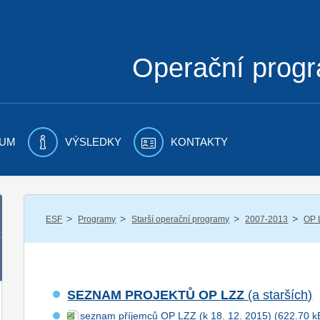
Operační prog
UM
VÝSLEDKY
KONTAKTY
/
/
/
/
ESF
Programy
Starší operační programy
2007-2013
OP 
SEZNAM PROJEKTŮ OP LZZ
(a starších)
seznam příjemců OP LZZ (k 18. 12. 2015)