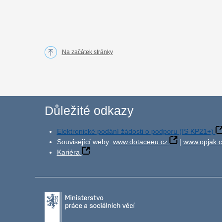
Na začátek stránky
Důležité odkazy
Elektronické podání žádosti o podporu (IS KP21+)
Související weby:
www.dotaceeu.cz
|
www.opjak.c
Kariéra