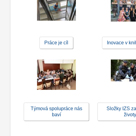
Práce je cíl
Inovace v kn
Týmová spolupráce nás
Složky IZS za
baví
život