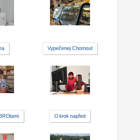
lna
Vypečenej Chomout
BROtami
O krok napřed