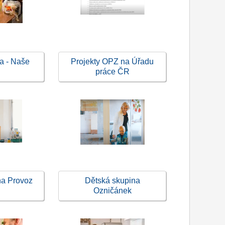
a - Naše
Projekty OPZ na Úřadu
práce ČR
na Provoz
Dětská skupina
Ozničánek