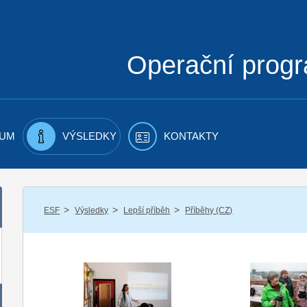
Operační prog
UM
VÝSLEDKY
KONTAKTY
/
/
/
ESF
Výsledky
Lepší příběh
Příběhy (CZ)