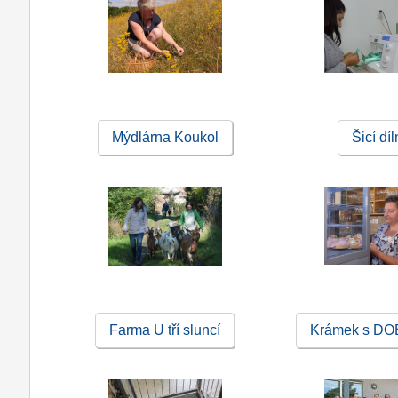
Mýdlárna Koukol
Šicí dí
Farma U tří sluncí
Krámek s DO