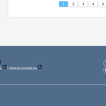
1
2
3
4
5
z
|
www.ec.europa.eu