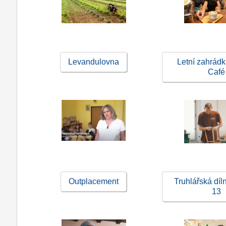
Levandulovna
Letní zahrádk
Café
Outplacement
Truhlářská díl
13