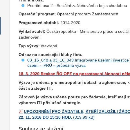
Prioritní osa:
Prioritní osa 2 - Sociální začleňování a boj s chudobou
Operační program:
Operační program Zaměstnanost
Programové období:
2014-2020
Vyhlašovatel:
Česká republika - Ministerstvo práce a sociál
začleňování
Typ výzvy:
otevřená
Odkaz na související kluby fóra:
03_16_048 a 03_16_049 Integrované územní investice (
území - IPRÚ – průběžná výzva
18. 3. 2020 Reakce ŘO OPZ na pozastavení činnosti něk
Výzva
je určena pro metropolitní oblasti a aglomerace,
část strategie ITI.
Zároveň je
výzva
určena pouze pro žadatele, kteří mají 
výborem ITI příslušné strategie.
UPOZORNĚNÍ PRO ŽADATELE, KTEŘÍ ZALOŽILI ŽÁ
22. 11. 2016 DO 15:10 HOD.
Soubory ke stažení: