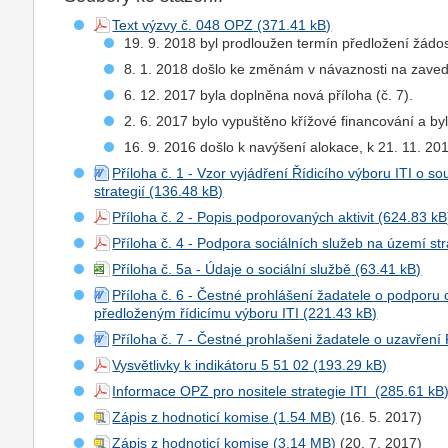
Text výzvy č. 048 OPZ
19. 9. 2018 byl prodloužen termín předložení žádo
8. 1. 2018 došlo ke změnám v návaznosti na zaved
6. 12. 2017 byla doplněna nová příloha (č. 7).
2. 6. 2017 bylo vypuštěno křížové financování a by
16. 9. 2016 došlo k navýšení alokace, k 21. 11. 2016
Příloha č. 1 - Vzor vyjádření Řídicího výboru ITI o
strategií
Příloha č. 2 - Popis podporovaných aktivit
Příloha č. 4 - Podpora sociálních služeb na území st
Příloha č. 5a - Údaje o sociální službě
Příloha č. 6 - Čestné prohlášení žadatele o podpor
předloženým řídicímu výboru ITI
Příloha č. 7 - Čestné prohlašeni žadatele o uzavření
Vysvětlivky k indikátoru 5 51 02
Informace OPZ pro nositele strategie ITI
Zápis z hodnoticí komise
(16. 5. 2017)
Zápis z hodnoticí komise
(20. 7. 2017)