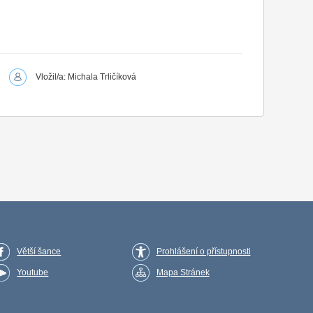
Vložil/a: Michala Trličíková
Větší šance
Prohlášení o přístupnosti
Youtube
Mapa Stránek