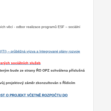
ních věcí - odbor realizace programů ESF – sociální
ITI) – průběžná výzva a Integrované plány rozvoje
terých sociálních služeb
 kterým bude ze strany ŘO
OPZ
schválena příslušná
svůj projektový záměr zkonzultován s Řídicím
DOST O PROJEKT VČETNĚ ROZPOČTU DO