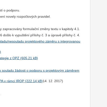
stí o podporu.
ení novely rozpočtových pravidel.
ly zapracovány formulační změny textu v kapitoly 4.1.
 došlo k vypuštění přílohy č. 3 a úpravě přílohy č. 4.
 souladu/nesouladu projektového záměru s integrovanou
rategie z OPZ
u o souladu žádosti o podporu s projektovým záměrem
 PA v rámci IROP
14. 12. 2017)