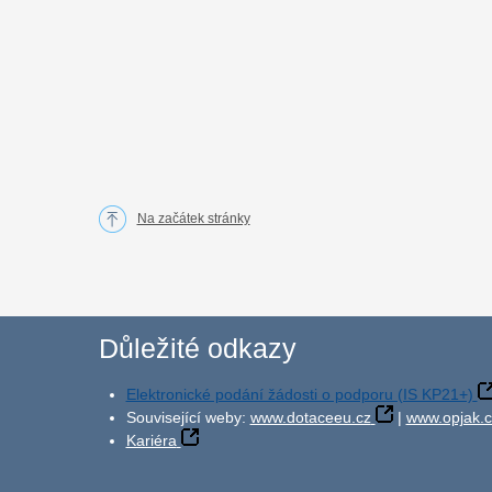
Na začátek stránky
Důležité odkazy
Elektronické podání žádosti o podporu (IS KP21+)
Související weby:
www.dotaceeu.cz
|
www.opjak.c
Kariéra