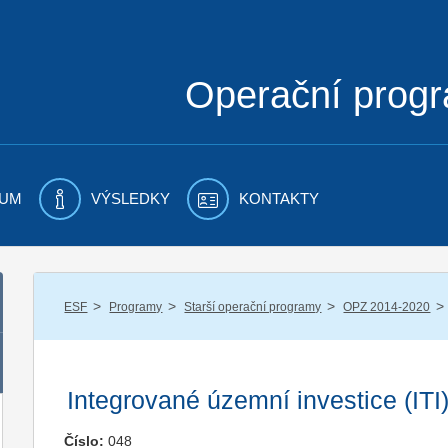
Operační prog
UM
VÝSLEDKY
KONTAKTY
/
/
/
/
ESF
Programy
Starší operační programy
OPZ 2014-2020
Integrované územní investice (ITI
Číslo:
048