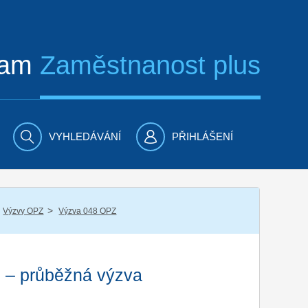
ram
Zaměstnanost plus
VYHLEDÁVÁNÍ
PŘIHLÁŠENÍ
/
Výzvy OPZ
Výzva 048 OPZ
) – průběžná výzva