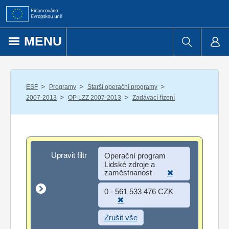
Přejít k obsahu
MENU
/
/
/
ESF
Programy
Starší operační programy
/
/
2007-2013
OP LZZ 2007-2013
Zadávací řízení
Upravit filtr
Upravit filtr
Operační program
Lidské zdroje a
zaměstnanost
0 - 561 533 476 CZK
Zrušit vše