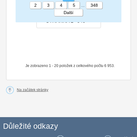
2
3
4
5
...
348
Další
STRÁNKA 1 348
Je zobrazeno 1 - 20 položek z celkového počtu 6 953.
Na začátek stránky
Důležité odkazy