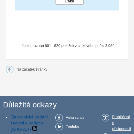
Další
STRÁNKA 31 153
Je zobrazeno 601 - 620 položek z celkového počtu 3 059.
Na začátek stránky
Důležité odkazy
Elektronické podání
Prohlášení
Větší šance
žádosti o podporu
o
Youtube
(IS KP21+)
přístupnosti