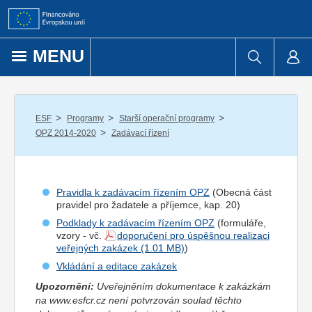
Přejít k obsahu
MENU
/
/
/
ESF
Programy
Starší operační programy
/
OPZ 2014-2020
Zadávací řízení
Pravidla k zadávacím řízením OPZ
(Obecná část
pravidel pro
žadatel
e a
příjemce
, kap. 20)
Podklady k zadávacím řízením OPZ
(formuláře,
vzory - vč.
doporučení pro úspěšnou realizaci
veřejných zakázek
)
Vkládání a editace zakázek
Upozornění:
Uveřejněním dokumentace k zakázkám
na www.esfcr.cz není potvrzován soulad těchto