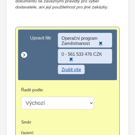
dokumentů se závaznými pravidly pro výběr
dodavatele, ani její použitelnost pro jiné zakázky.
Upravit filtr
Upravit filtr
Operační program
Zaměstnanost
0 - 561 533 476 CZK
Zrušit vše
Řadit podle:
Směr
řazení: