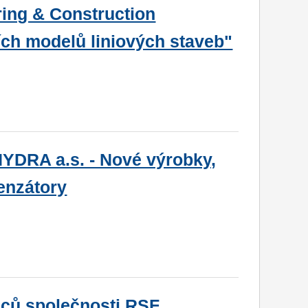
ring & Construction
ích modelů liniových staveb"
YDRA a.s. - Nové výrobky,
enzátory
nců společnosti RSF