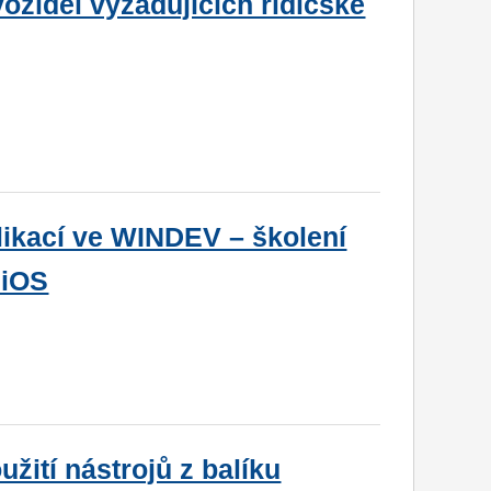
ozidel vyžadujících řidičské
likací ve WINDEV – školení
 iOS
užití nástrojů z balíku