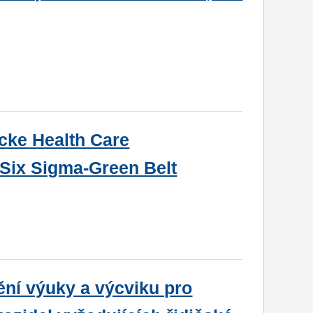
cke Health Care
 Six Sigma-Green Belt
ění výuky a výcviku pro