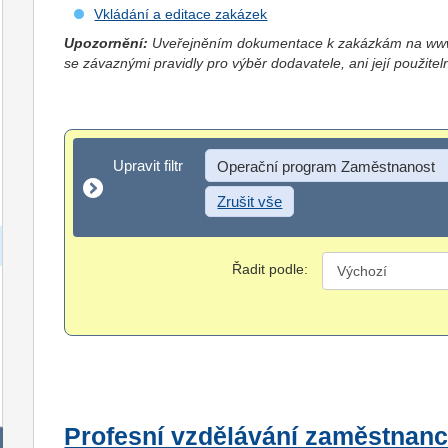
Vkládání a editace zakázek
Upozornění:
Uveřejněním dokumentace k zakázkám na www.
se závaznými pravidly pro výběr dodavatele, ani její použitel
Upravit filtr
Upravit filtr
Operační program Zaměstnanost
Zrušit vše
Řadit podle:
Profesní vzdělávání zaměstnanc