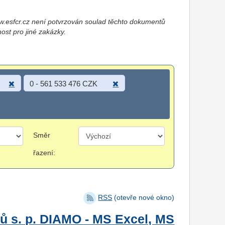
esfcr.cz není potvrzován soulad těchto dokumentů
nost pro jiné zakázky.
0 - 561 533 476 CZK
Směr
řazení:
RSS
(otevře nové okno)
ů s. p. DIAMO - MS Excel, MS