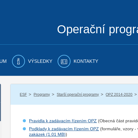
Operační prog
UM
VÝSLEDKY
KONTAKTY
/
/
/
/
ESF
Programy
Starší operační programy
OPZ 2014-2020
Pravidla k zadávacím řízením OPZ
(Obecná část pravid
Podklady k zadávacím řízením OPZ
(formuláře, vzory -
zakázek
)