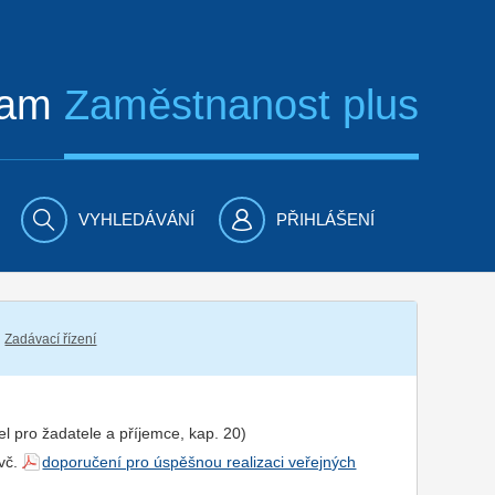
ram
Zaměstnanost plus
VYHLEDÁVÁNÍ
PŘIHLÁŠENÍ
Zadávací řízení
el pro
žadatel
e a
příjemce
, kap. 20)
 vč.
doporučení pro úspěšnou realizaci veřejných