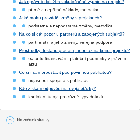
Jak správně doložím uskutečněné výdaje na projekt?
přímé a nepřímé náklady, metodika
Jaké mohu provádět změny v projektech?
podstatné a nepodstatné změny, metodika
Na co si dát pozor u partnerů a zapojených subjektů?
partnerství a jeho změny, veřejná podpora
Prostředky dostanu předem, nebo až na konci projektu?
ex-ante financování, platební podmínky v právním
aktu
Co si mám představit pod povinnou publicitou?
nejasnosti spojené s publicitou
Kde získám odpovědi na svoje otázky?
kontaktní údaje pro různé typy dotazů
Na začátek stránky