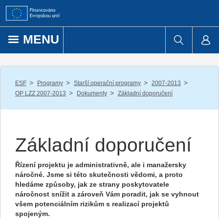
Přejít k obsahu
MENU
/
/
/
/
ESF
Programy
Starší operační programy
2007-2013
/
/
OP LZZ 2007-2013
Dokumenty
Základní doporučení
Základní doporučení
Řízení projektu je administrativně, ale i manažersky
náročné. Jsme si této skutečnosti vědomi, a proto
hledáme způsoby, jak ze strany poskytovatele
náročnost snížit a zároveň Vám poradit, jak se vyhnout
všem potenciálním rizikům s realizací projektů
spojeným.