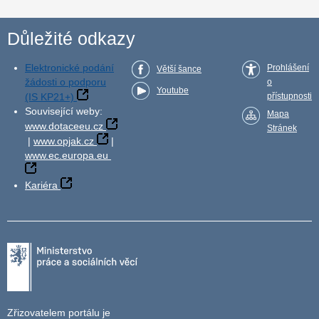
Důležité odkazy
Elektronické podání
Prohlášení
Větší šance
žádosti o podporu
o
Youtube
(IS KP21+)
přístupnosti
Související weby:
Mapa
www.dotaceeu.cz
Stránek
|
www.opjak.cz
|
www.ec.europa.eu
Kariéra
Zřizovatelem portálu je