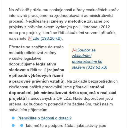
Na základě průzkumu spokojenosti a řady evaluačních zpráv
intenzivně pracujeme na zjednodušování administrativních
procesů. Nejdůležitější
změny v metodice
závazné pro
projekty s právním aktem vydaným po 1. listopadu 2012
nebo pro projekty, které se řídí aktuálními verzemi příruček,
naleznete
zde
.
Přestože se snažíme do změn
Soubor se
metodik reflektovat změny
základními
v české legislativě,
doporučeními ke
doporučujeme
legislativu
stažení
sledovat
a řídit se jí (
zejména
v případě výběrových řízení
a pracovně právních vztahů
). Na základě bezprostředních
zkušeností našich pracovníků jsme připravili
stručná
doporučení, jak minimalizovat rizika spojená s realizací
projektů
financovaných z OP LZZ. Naše doporučení jsou
určena jak budoucím potenciálním žadatelům, tak i našim
stávajícím příjemcům.
Přemýšlíte o žádosti o dotaci?
kdo může o podporu žádat, jaké aktivity jsou