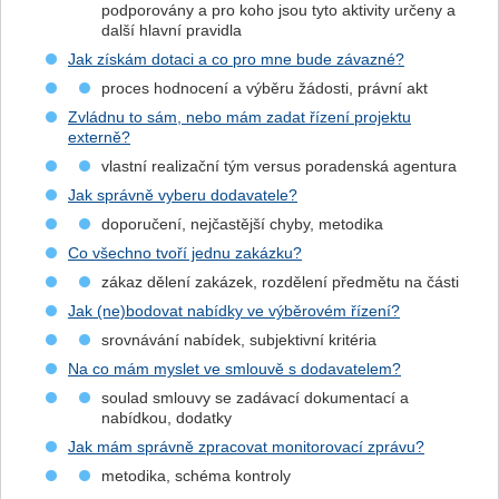
podporovány a pro koho jsou tyto aktivity určeny a
další hlavní pravidla
Jak získám dotaci a co pro mne bude závazné?
proces hodnocení a výběru žádosti, právní akt
Zvládnu to sám, nebo mám zadat řízení projektu
externě?
vlastní realizační tým versus poradenská agentura
Jak správně vyberu dodavatele?
doporučení, nejčastější chyby, metodika
Co všechno tvoří jednu zakázku?
zákaz dělení zakázek, rozdělení předmětu na části
Jak (ne)bodovat nabídky ve výběrovém řízení?
srovnávání nabídek, subjektivní kritéria
Na co mám myslet ve smlouvě s dodavatelem?
soulad smlouvy se zadávací dokumentací a
nabídkou, dodatky
Jak mám správně zpracovat monitorovací zprávu?
metodika, schéma kontroly