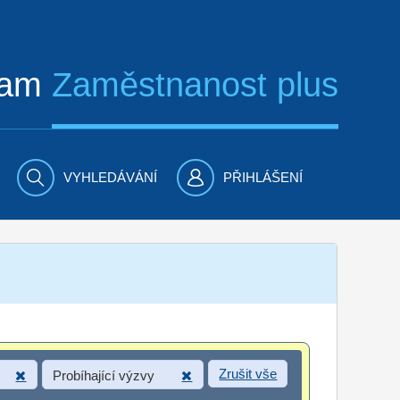
ram
Zaměstnanost plus
VYHLEDÁVÁNÍ
PŘIHLÁŠENÍ
Zrušit vše
Probíhající výzvy