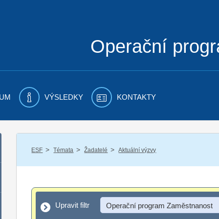
Operační prog
UM
VÝSLEDKY
KONTAKTY
/
/
/
ESF
Témata
Žadatelé
Aktuální výzvy
Upravit filtr
Upravit filtr
Operační program Zaměstnanost