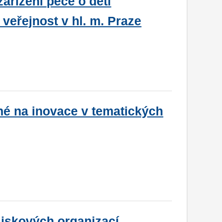
ařízení péče o děti
veřejnost v hl. m. Praze
né na inovace v tematických
ziskových organizací,