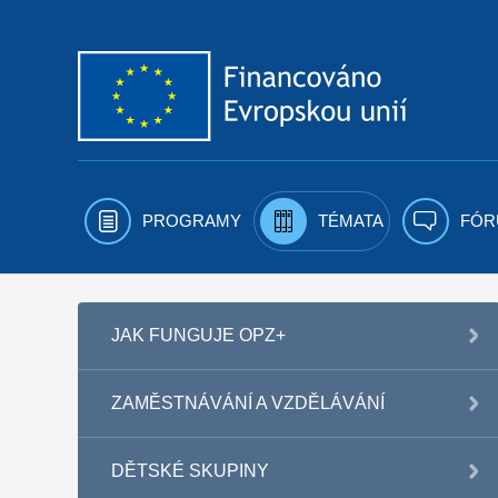
Přejít k obsahu
PROGRAMY
TÉMATA
FÓR
JAK FUNGUJE OPZ+
ZAMĚSTNÁVÁNÍ A VZDĚLÁVÁNÍ
DĚTSKÉ SKUPINY