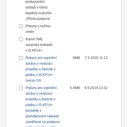
prokazování
výdajů v rámci
kapitoly rozpočtu
„Přímá podpora“
Pokyny v režimu
změn
Import XML
soupisky dokladů
v IS KP14+
Pokyny pro vyplnění
8MB
7.5.2020 11:12
zprávy o realizaci
projektu a žádosti o
platbu v IS KP14+
(verze 10)
Pokyny pro vyplnění
5,4MB
6.9.2019 13:32
zprávy o realizaci
projektu a žádosti o
platbu v IS KP14+
(projekty s
jednotkovými náklady
zaměřené na podporu