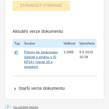
Aktuální verze dokumentu
Typ
Soubor
Velikost
Vytvořeno
Pokyny ke zpracování
3,2MB
9.9.2019
žádosti o změnu v IS
10:28
KP14+ (verze 10 s
revizemi)
Starší verze dokumentu
Na začátek stránky