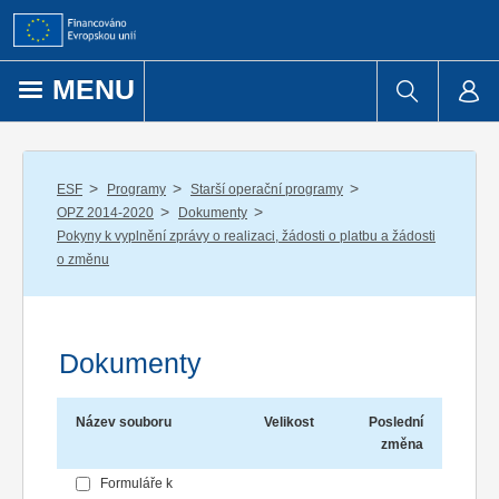
Přejít k obsahu
MENU
/
/
/
ESF
Programy
Starší operační programy
/
/
OPZ 2014-2020
Dokumenty
Pokyny k vyplnění zprávy o realizaci, žádosti o platbu a žádosti
o změnu
Dokumenty
Název souboru
Velikost
Poslední
změna
Formuláře k