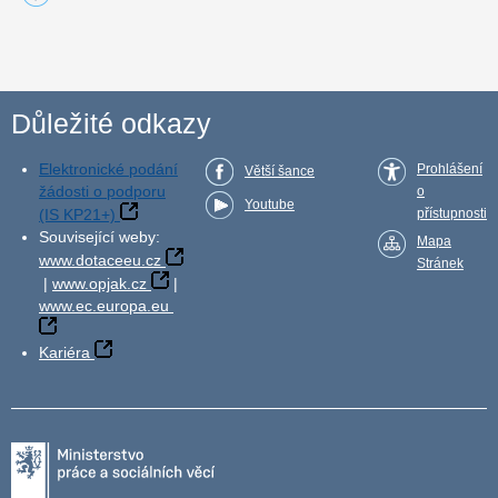
Důležité odkazy
Elektronické podání
Prohlášení
Větší šance
žádosti o podporu
o
Youtube
(IS KP21+)
přístupnosti
Související weby:
Mapa
www.dotaceeu.cz
Stránek
|
www.opjak.cz
|
www.ec.europa.eu
Kariéra