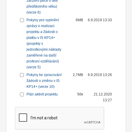
zařízení péče o děti
předškolního věku)
(verze 6)
Pokyny pro vyplnění
6MB
6.9.2019 13:33
zprávy o realizaci
projektu a žádosti o
platbu v IS KP14+
(projekty s
jednotkovými náklady
zaměřené na další
profesní vzdělávání)
(verze 5)
Pokyny ke zpracování
2,7MB
6.9.2019 13:26
žádosti o změnu v IS
KP14+ (verze 10)
Plán aktivit projektu
56k
21.12.2020
13:27