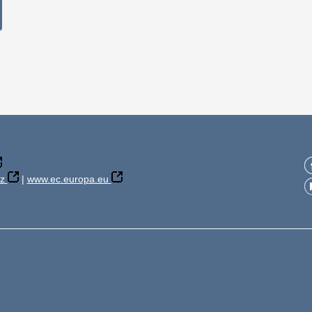
z
|
www.ec.europa.eu