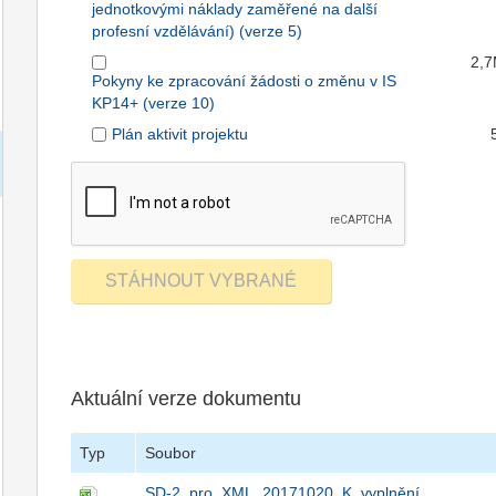
jednotkovými náklady zaměřené na další
profesní vzdělávání) (verze 5)
2,
Pokyny ke zpracování žádosti o změnu v IS
KP14+ (verze 10)
Plán aktivit projektu
Aktuální verze dokumentu
Typ
Soubor
SD-2_pro_XML_20171020_K_vyplnění