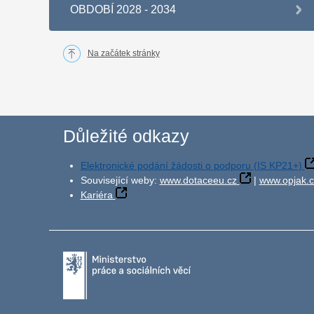
OBDOBÍ 2028 - 2034
Na začátek stránky
Důležité odkazy
Elektronické podání žádosti o podporu (IS KP21+)
Související weby:
www.dotaceeu.cz
|
www.opjak.c
Kariéra