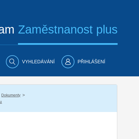
ram
Zaměstnanost plus
VYHLEDÁVÁNÍ
PŘIHLÁŠENÍ
/
Dokumenty
nu