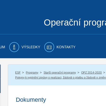
Operační prog
UM
VÝSLEDKY
KONTAKTY
/
/
/
/
ESF
Programy
Starší operační programy
OPZ 2014-2020
Pokyny k vyplnění zprávy o realizaci, žádosti o platbu a žádosti o změ
Dokumenty