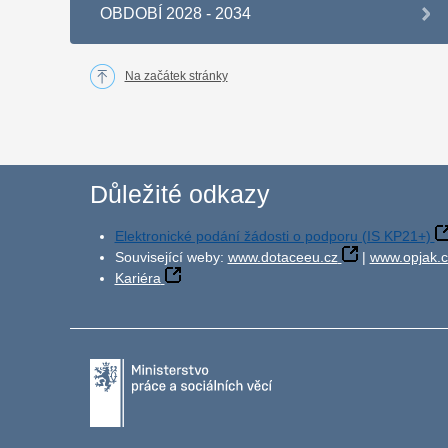
OBDOBÍ 2028 - 2034
Na začátek stránky
Důležité odkazy
Elektronické podání žádosti o podporu (IS KP21+)
Související weby:
www.dotaceeu.cz
|
www.opjak.c
Kariéra