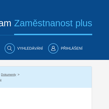
ram
Zaměstnanost plus
VYHLEDÁVÁNÍ
PŘIHLÁŠENÍ
/
Dokumenty
nu