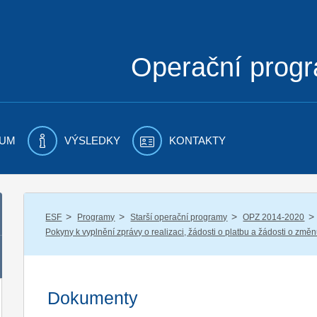
Operační prog
UM
VÝSLEDKY
KONTAKTY
/
/
/
/
ESF
Programy
Starší operační programy
OPZ 2014-2020
Pokyny k vyplnění zprávy o realizaci, žádosti o platbu a žádosti o změ
Dokumenty