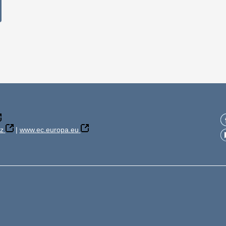
z
|
www.ec.europa.eu