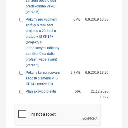
zařízení péče o děti
předškolního věku)
(verze 6)
Pokyny pro vyplnění
6MB
6.9.2019 13:33
zprávy o realizaci
projektu a žádosti o
platbu v IS KP14+
(projekty s
jednotkovými náklady
zaměřené na další
profesní vzdělávání)
(verze 5)
Pokyny ke zpracování
2,7MB
6.9.2019 13:26
žádosti o změnu v IS
KP14+ (verze 10)
Plán aktivit projektu
56k
21.12.2020
13:27