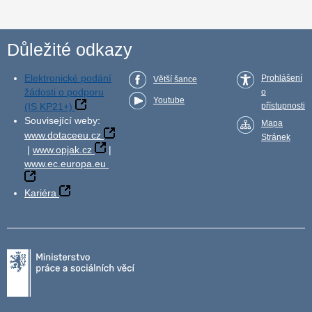
Důležité odkazy
Elektronické podání
Prohlášení
Větší šance
žádosti o podporu
o
Youtube
(IS KP21+)
přístupnosti
Související weby:
Mapa
www.dotaceeu.cz
Stránek
|
www.opjak.cz
|
www.ec.europa.eu
Kariéra