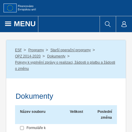
Přejít k obsahu
MENU
/
/
/
ESF
Programy
Starší operační programy
/
/
OPZ 2014-2020
Dokumenty
Pokyny k vyplnění zprávy o realizaci, žádosti o platbu a žádosti
o změnu
Dokumenty
Název souboru
Velikost
Poslední
změna
Formuláře k