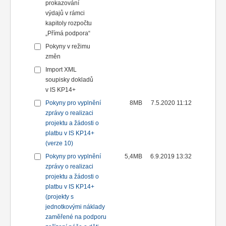
prokazování
výdajů v rámci
kapitoly rozpočtu
„Přímá podpora“
Pokyny v režimu
změn
Import XML
soupisky dokladů
v IS KP14+
Pokyny pro vyplnění
8MB
7.5.2020 11:12
zprávy o realizaci
projektu a žádosti o
platbu v IS KP14+
(verze 10)
Pokyny pro vyplnění
5,4MB
6.9.2019 13:32
zprávy o realizaci
projektu a žádosti o
platbu v IS KP14+
(projekty s
jednotkovými náklady
zaměřené na podporu