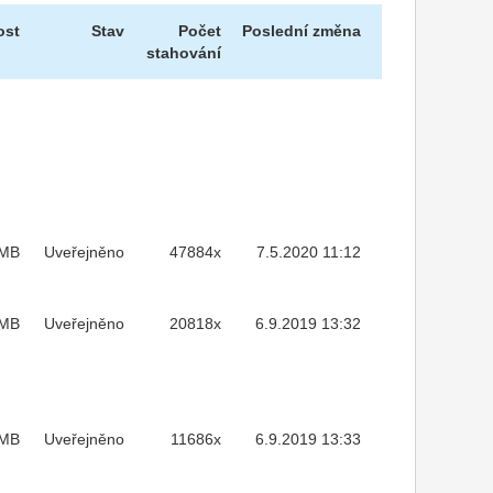
ost
Stav
Počet
Poslední změna
stahování
MB
Uveřejněno
47884x
7.5.2020 11:12
4MB
Uveřejněno
20818x
6.9.2019 13:32
MB
Uveřejněno
11686x
6.9.2019 13:33