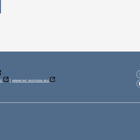
z
|
www.ec.europa.eu