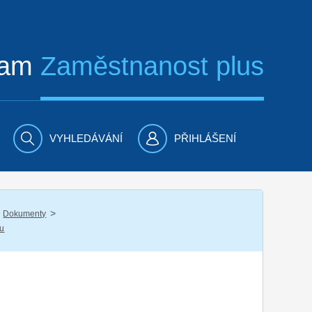
ram
Zaměstnanost plus
VYHLEDÁVÁNÍ
PŘIHLÁŠENÍ
/
Dokumenty
nu