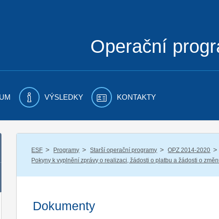
Operační prog
UM
VÝSLEDKY
KONTAKTY
/
/
/
/
ESF
Programy
Starší operační programy
OPZ 2014-2020
Pokyny k vyplnění zprávy o realizaci, žádosti o platbu a žádosti o změ
Dokumenty