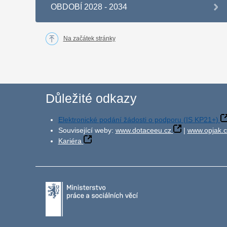
OBDOBÍ 2028 - 2034
Na začátek stránky
Důležité odkazy
Elektronické podání žádosti o podporu (IS KP21+)
Související weby:
www.dotaceeu.cz
|
www.opjak.c
Kariéra