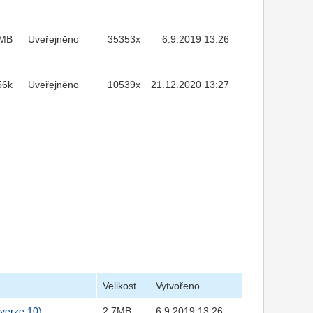
7MB
Uveřejněno
35353x
6.9.2019 13:26
56k
Uveřejněno
10539x
21.12.2020 13:27
Velikost
Vytvořeno
verze 10)
2,7MB
6.9.2019 13:26