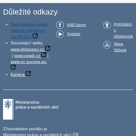
Důležité odkazy
Elektronické podání
Prohlášení
Větší šance
žádosti o podporu
o
Youtube
(IS KP21+)
přístupnosti
Související weby:
Mapa
www.dotaceeu.cz
Stránek
|
www.opjak.cz
|
www.ec.europa.eu
Kariéra
Zřizovatelem portálu je
Ministerstvo práce a sociálních věcí ČR