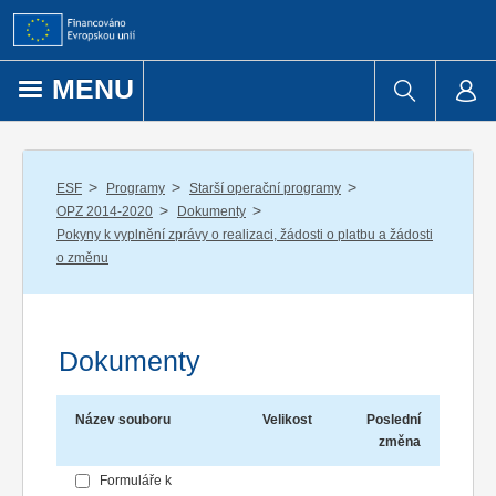
Přejít k obsahu
MENU
/
/
/
ESF
Programy
Starší operační programy
/
/
OPZ 2014-2020
Dokumenty
Pokyny k vyplnění zprávy o realizaci, žádosti o platbu a žádosti
o změnu
Dokumenty
Název souboru
Velikost
Poslední
změna
Formuláře k