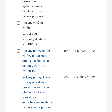
prokazování
výdajů v rámci
kapitoly rozpočtu
„Přímá podpora“
Pokyny v režimu
změn
Import XML
soupisky dokladů
v IS KP14+
Pokyny pro vyplnění
8MB
7.5.2020 11:12
zprávy o realizaci
projektu a žádosti o
platbu v IS KP14+
(verze 10)
Pokyny pro vyplnění
5,4MB
6.9.2019 13:32
zprávy o realizaci
projektu a žádosti o
platbu v IS KP14+
(projekty s
jednotkovými náklady
zaměřené na podporu