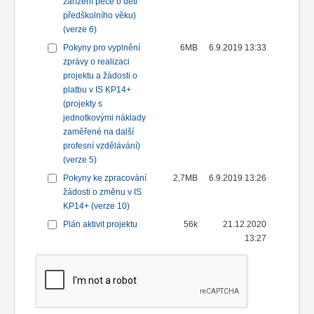
zařízení péče o děti
předškolního věku)
(verze 6)
Pokyny pro vyplnění
6MB
6.9.2019 13:33
zprávy o realizaci
projektu a žádosti o
platbu v IS KP14+
(projekty s
jednotkovými náklady
zaměřené na další
profesní vzdělávání)
(verze 5)
Pokyny ke zpracování
2,7MB
6.9.2019 13:26
žádosti o změnu v IS
KP14+ (verze 10)
Plán aktivit projektu
56k
21.12.2020
13:27