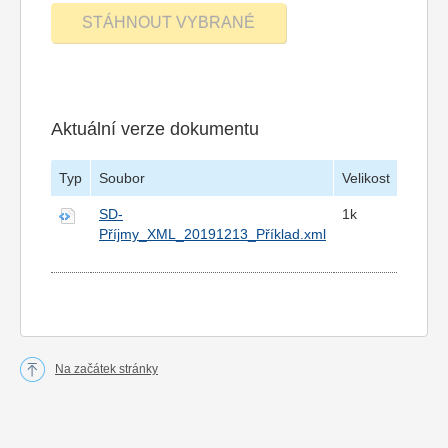
Aktuální verze dokumentu
Typ
Soubor
Velikost
Vytvo
SD-
1k
12.12
Příjmy_XML_20191213_Příklad.xml
15:48
Na začátek stránky