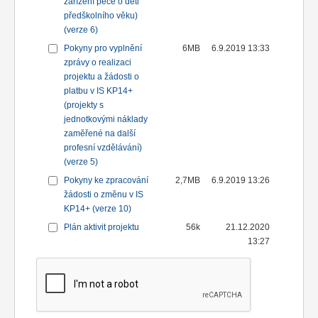
zařízení péče o děti
předškolního věku)
(verze 6)
Pokyny pro vyplnění
6MB
6.9.2019 13:33
zprávy o realizaci
projektu a žádosti o
platbu v IS KP14+
(projekty s
jednotkovými náklady
zaměřené na další
profesní vzdělávání)
(verze 5)
Pokyny ke zpracování
2,7MB
6.9.2019 13:26
žádosti o změnu v IS
KP14+ (verze 10)
Plán aktivit projektu
56k
21.12.2020
13:27