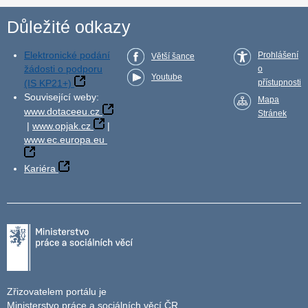
Důležité odkazy
Elektronické podání
Prohlášení
Větší šance
žádosti o podporu
o
Youtube
(IS KP21+)
přístupnosti
Související weby:
Mapa
www.dotaceeu.cz
Stránek
|
www.opjak.cz
|
www.ec.europa.eu
Kariéra
Zřizovatelem portálu je
Ministerstvo práce a sociálních věcí ČR