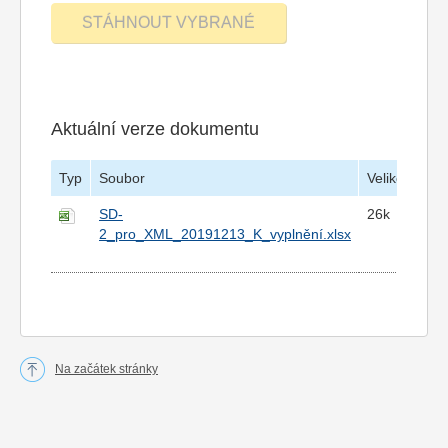
Aktuální verze dokumentu
Typ
Soubor
Velikost
Vy
SD-
26k
12
2_pro_XML_20191213_K_vyplnění.xlsx
15
Na začátek stránky