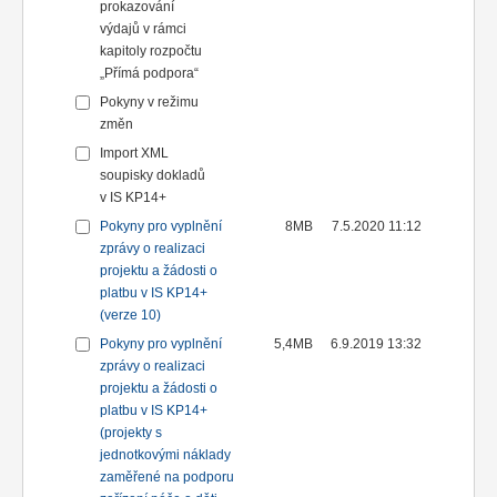
prokazování
výdajů v rámci
kapitoly rozpočtu
„Přímá podpora“
Pokyny v režimu
změn
Import XML
soupisky dokladů
v IS KP14+
Pokyny pro vyplnění
8MB
7.5.2020 11:12
zprávy o realizaci
projektu a žádosti o
platbu v IS KP14+
(verze 10)
Pokyny pro vyplnění
5,4MB
6.9.2019 13:32
zprávy o realizaci
projektu a žádosti o
platbu v IS KP14+
(projekty s
jednotkovými náklady
zaměřené na podporu