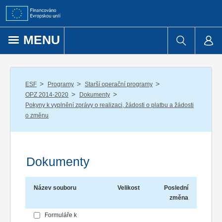
Přejít k obsahu
MENU
/
/
/
ESF
Programy
Starší operační programy
/
/
OPZ 2014-2020
Dokumenty
Pokyny k vyplnění zprávy o realizaci, žádosti o platbu a žádosti
o změnu
Dokumenty
Název souboru
Velikost
Poslední
změna
Formuláře k