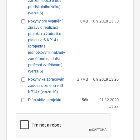
zařízení péče o děti
předškolního věku)
(verze 6)
Pokyny pro vyplnění
6MB
6.9.2019 13:33
zprávy o realizaci
projektu a žádosti o
platbu v IS KP14+
(projekty s
jednotkovými náklady
zaměřené na další
profesní vzdělávání)
(verze 5)
Pokyny ke zpracování
2,7MB
6.9.2019 13:26
žádosti o změnu v IS
KP14+ (verze 10)
Plán aktivit projektu
56k
21.12.2020
13:27