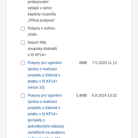
prokazování
výdajů v rámci
kapitoly rozpočtu
„Přímá podpora“
Pokyny v režimu
změn
Import XML
soupisky dokladů
v IS KP14+
Pokyny pro vyplnění
8MB
7.5.2020 11:12
zprávy o realizaci
projektu a žádosti o
platbu v IS KP14+
(verze 10)
Pokyny pro vyplnění
5,4MB
6.9.2019 13:32
zprávy o realizaci
projektu a žádosti o
platbu v IS KP14+
(projekty s
jednotkovými náklady
zaměřené na podporu