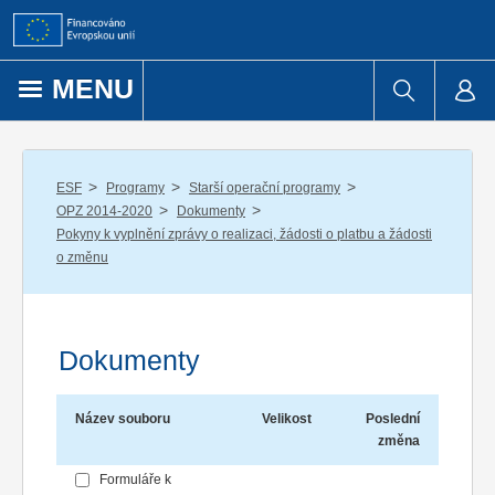
Přejít k obsahu
MENU
/
/
/
ESF
Programy
Starší operační programy
/
/
OPZ 2014-2020
Dokumenty
Pokyny k vyplnění zprávy o realizaci, žádosti o platbu a žádosti
o změnu
Dokumenty
Název souboru
Velikost
Poslední
změna
Formuláře k