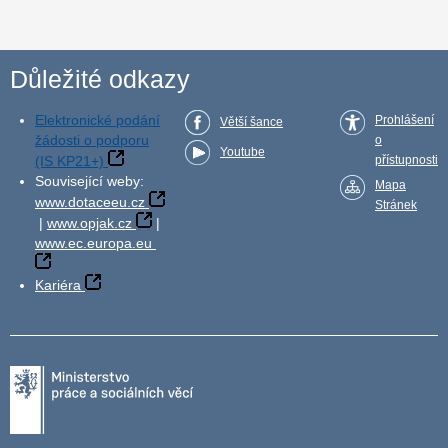
Důležité odkazy
Elektronické podání
Prohlášení
Větší šance
žádosti o podporu
o
Youtube
(IS KP21+)
přístupnosti
Související weby:
Mapa
www.dotaceeu.cz
Stránek
|
www.opjak.cz
|
www.ec.europa.eu
Kariéra