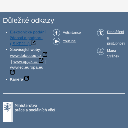
Důležité odkazy
Elektronické podání
Prohlášení
Větší šance
žádosti o podporu
o
Youtube
(IS KP21+)
přístupnosti
Související weby:
Mapa
www.dotaceeu.cz
Stránek
|
www.opjak.cz
|
www.ec.europa.eu
Kariéra