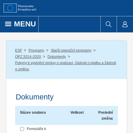
Přejít k obsahu
MENU
/
/
/
ESF
Programy
Starší operační programy
/
/
OPZ 2014-2020
Dokumenty
Pokyny k vyplnění zprávy o realizaci, žádosti o platbu a žádosti
o změnu
Dokumenty
Název souboru
Velikost
Poslední
změna
Formuláře k