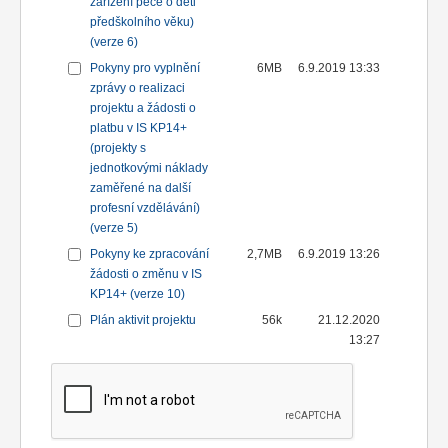
zařízení péče o děti
předškolního věku)
(verze 6)
Pokyny pro vyplnění
6MB
6.9.2019 13:33
zprávy o realizaci
projektu a žádosti o
platbu v IS KP14+
(projekty s
jednotkovými náklady
zaměřené na další
profesní vzdělávání)
(verze 5)
Pokyny ke zpracování
2,7MB
6.9.2019 13:26
žádosti o změnu v IS
KP14+ (verze 10)
Plán aktivit projektu
56k
21.12.2020
13:27