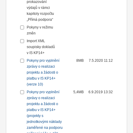
prokazování
výdajů v rámci
kapitoly rozpočtu
„Přímá podpora“
Pokyny v režimu
změn
Import XML
soupisky dokladů
v IS KP14+
Pokyny pro vyplnění
8MB
7.5.2020 11:12
zprávy o realizaci
projektu a žádosti o
platbu v IS KP14+
(verze 10)
Pokyny pro vyplnění
5,4MB
6.9.2019 13:32
zprávy o realizaci
projektu a žádosti o
platbu v IS KP14+
(projekty s
jednotkovými náklady
zaměřené na podporu