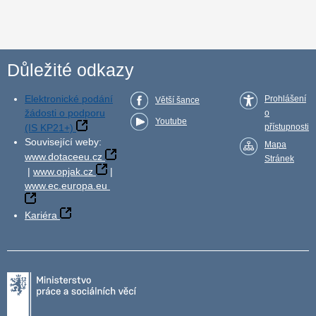
Důležité odkazy
Elektronické podání
Prohlášení
Větší šance
žádosti o podporu
o
Youtube
(IS KP21+)
přístupnosti
Související weby:
Mapa
www.dotaceeu.cz
Stránek
|
www.opjak.cz
|
www.ec.europa.eu
Kariéra