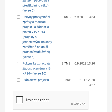
zařízení péče o děti
předškolního věku)
(verze 6)
Pokyny pro vyplnění
6MB
6.9.2019 13:33
zprávy o realizaci
projektu a žádosti o
platbu v IS KP14+
(projekty s
jednotkovými náklady
zaměřené na další
profesní vzdělávání)
(verze 5)
Pokyny ke zpracování
2,7MB
6.9.2019 13:26
žádosti o změnu v IS
KP14+ (verze 10)
Plán aktivit projektu
56k
21.12.2020
13:27