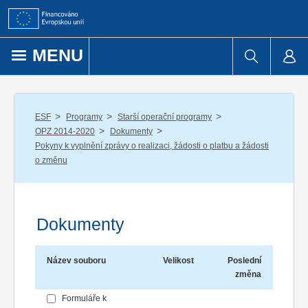
Přejít k obsahu
MENU
/
/
/
ESF
Programy
Starší operační programy
/
/
OPZ 2014-2020
Dokumenty
Pokyny k vyplnění zprávy o realizaci, žádosti o platbu a žádosti
o změnu
Dokumenty
Název souboru
Velikost
Poslední
změna
Formuláře k