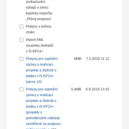
prokazování
výdajů v rámci
kapitoly rozpočtu
„Přímá podpora“
Pokyny v režimu
změn
Import XML
soupisky dokladů
v IS KP14+
Pokyny pro vyplnění
8MB
7.5.2020 11:12
zprávy o realizaci
projektu a žádosti o
platbu v IS KP14+
(verze 10)
Pokyny pro vyplnění
5,4MB
6.9.2019 13:32
zprávy o realizaci
projektu a žádosti o
platbu v IS KP14+
(projekty s
jednotkovými náklady
zaměřené na podporu