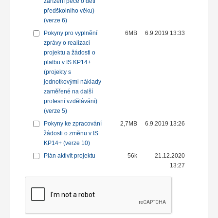
zařízení péče o děti
předškolního věku)
(verze 6)
Pokyny pro vyplnění
6MB
6.9.2019 13:33
zprávy o realizaci
projektu a žádosti o
platbu v IS KP14+
(projekty s
jednotkovými náklady
zaměřené na další
profesní vzdělávání)
(verze 5)
Pokyny ke zpracování
2,7MB
6.9.2019 13:26
žádosti o změnu v IS
KP14+ (verze 10)
Plán aktivit projektu
56k
21.12.2020
13:27