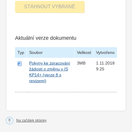
Aktuální verze dokumentu
Typ
Soubor
Velikost
Vytvořeno
Pokyny ke zpracování
3MB
1.11.2018
žádosti o změnu v IS
9:25
KP14+ (verze 8 s
revizemi)
Na začátek stránky