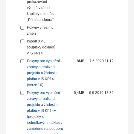
prokazování
výdajů v rámci
kapitoly rozpočtu
„Přímá podpora“
Pokyny v režimu
změn
Import XML
soupisky dokladů
v IS KP14+
Pokyny pro vyplnění
8MB
7.5.2020 11:12
zprávy o realizaci
projektu a žádosti o
platbu v IS KP14+
(verze 10)
Pokyny pro vyplnění
5,4MB
6.9.2019 13:32
zprávy o realizaci
projektu a žádosti o
platbu v IS KP14+
(projekty s
jednotkovými náklady
zaměřené na podporu