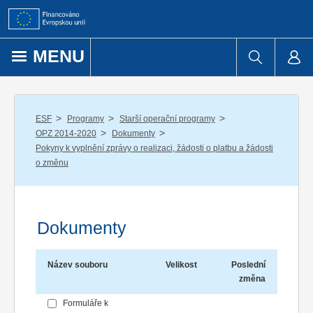
Přejít k obsahu
MENU
/
/
/
ESF
Programy
Starší operační programy
/
/
OPZ 2014-2020
Dokumenty
Pokyny k vyplnění zprávy o realizaci, žádosti o platbu a žádosti
o změnu
Dokumenty
Název souboru
Velikost
Poslední
změna
Formuláře k