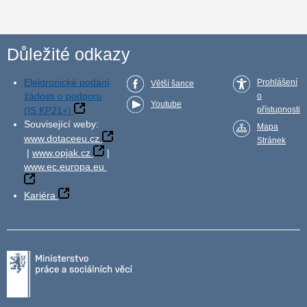
Důležité odkazy
Elektronické podání
Prohlášení
Větší šance
žádosti o podporu
o
Youtube
(IS KP21+)
přístupnosti
Související weby:
Mapa
www.dotaceeu.cz
Stránek
|
www.opjak.cz
|
www.ec.europa.eu
Kariéra