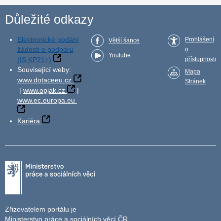
Důležité odkazy
Elektronické podání
Prohlášení
Větší šance
žádosti o podporu
o
Youtube
(IS KP21+)
přístupnosti
Související weby:
Mapa
www.dotaceeu.cz
Stránek
|
www.opjak.cz
|
www.ec.europa.eu
Kariéra
Zřizovatelem portálu je
Ministerstvo práce a sociálních věcí ČR