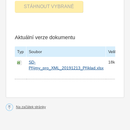
Aktuální verze dokumentu
Typ
Soubor
Velikost
V
SD-
18k
1
Příjmy_pro_XML_20191213_Příklad.xlsx
1
Na začátek stránky