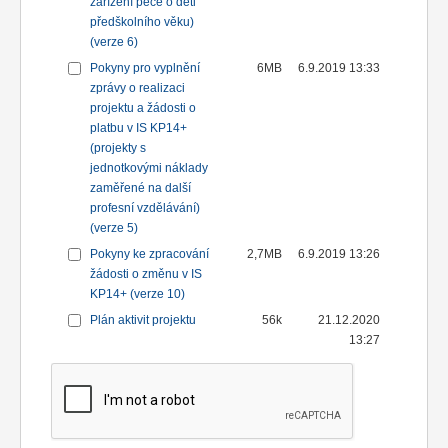
zařízení péče o děti
předškolního věku)
(verze 6)
Pokyny pro vyplnění
6MB
6.9.2019 13:33
zprávy o realizaci
projektu a žádosti o
platbu v IS KP14+
(projekty s
jednotkovými náklady
zaměřené na další
profesní vzdělávání)
(verze 5)
Pokyny ke zpracování
2,7MB
6.9.2019 13:26
žádosti o změnu v IS
KP14+ (verze 10)
Plán aktivit projektu
56k
21.12.2020
13:27