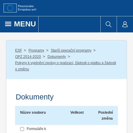
Přejít k obsahu
MENU
/
/
/
ESF
Programy
Starší operační programy
/
/
OPZ 2014-2020
Dokumenty
Pokyny k vyplnění zprávy o realizaci, žádosti o platbu a žádosti
o změnu
Dokumenty
Název souboru
Velikost
Poslední
změna
Formuláře k