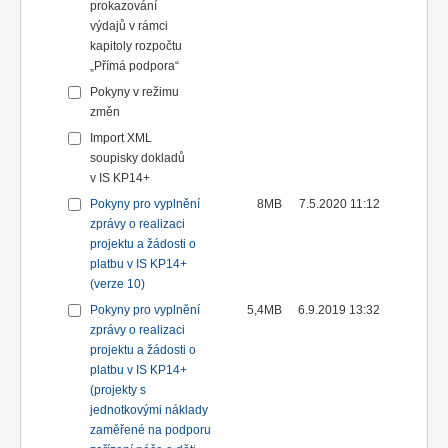
prokazování
výdajů v rámci
kapitoly rozpočtu
„Přímá podpora“
Pokyny v režimu
změn
Import XML
soupisky dokladů
v IS KP14+
Pokyny pro vyplnění
8MB
7.5.2020 11:12
zprávy o realizaci
projektu a žádosti o
platbu v IS KP14+
(verze 10)
Pokyny pro vyplnění
5,4MB
6.9.2019 13:32
zprávy o realizaci
projektu a žádosti o
platbu v IS KP14+
(projekty s
jednotkovými náklady
zaměřené na podporu