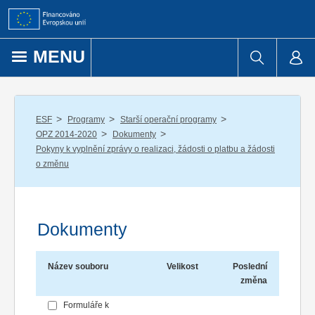
Přejít k obsahu
MENU
/
/
/
ESF
Programy
Starší operační programy
/
/
OPZ 2014-2020
Dokumenty
Pokyny k vyplnění zprávy o realizaci, žádosti o platbu a žádosti
o změnu
Dokumenty
Název souboru
Velikost
Poslední
změna
Formuláře k