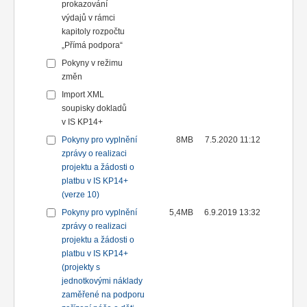
prokazování
výdajů v rámci
kapitoly rozpočtu
„Přímá podpora“
Pokyny v režimu
změn
Import XML
soupisky dokladů
v IS KP14+
Pokyny pro vyplnění
8MB
7.5.2020 11:12
zprávy o realizaci
projektu a žádosti o
platbu v IS KP14+
(verze 10)
Pokyny pro vyplnění
5,4MB
6.9.2019 13:32
zprávy o realizaci
projektu a žádosti o
platbu v IS KP14+
(projekty s
jednotkovými náklady
zaměřené na podporu