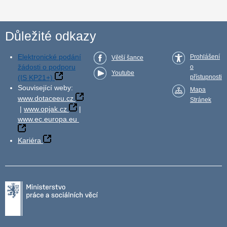
Důležité odkazy
Elektronické podání
Prohlášení
Větší šance
žádosti o podporu
o
Youtube
(IS KP21+)
přístupnosti
Související weby:
Mapa
www.dotaceeu.cz
Stránek
|
www.opjak.cz
|
www.ec.europa.eu
Kariéra