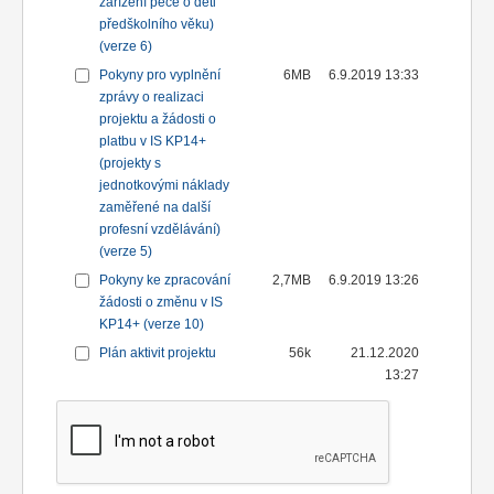
zařízení péče o děti
předškolního věku)
(verze 6)
Pokyny pro vyplnění
6MB
6.9.2019 13:33
zprávy o realizaci
projektu a žádosti o
platbu v IS KP14+
(projekty s
jednotkovými náklady
zaměřené na další
profesní vzdělávání)
(verze 5)
Pokyny ke zpracování
2,7MB
6.9.2019 13:26
žádosti o změnu v IS
KP14+ (verze 10)
Plán aktivit projektu
56k
21.12.2020
13:27