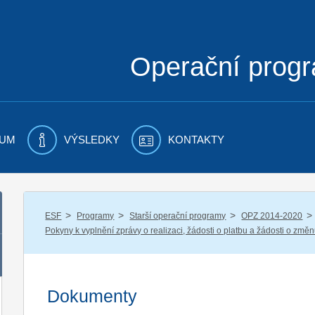
Operační prog
UM
VÝSLEDKY
KONTAKTY
/
/
/
/
ESF
Programy
Starší operační programy
OPZ 2014-2020
Pokyny k vyplnění zprávy o realizaci, žádosti o platbu a žádosti o změ
Dokumenty