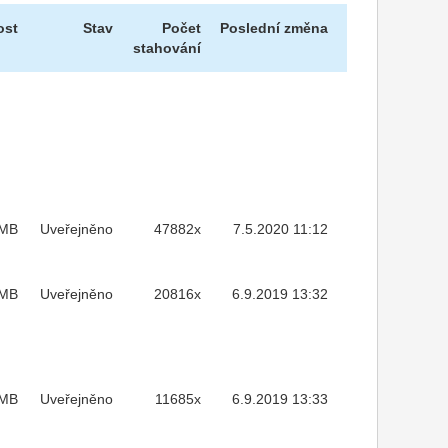
ost
Stav
Počet
Poslední změna
stahování
MB
Uveřejněno
47882x
7.5.2020 11:12
4MB
Uveřejněno
20816x
6.9.2019 13:32
MB
Uveřejněno
11685x
6.9.2019 13:33