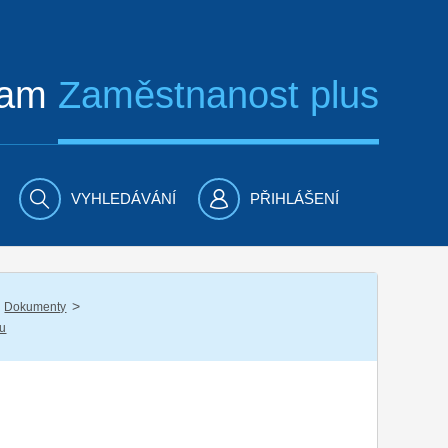
ram
Zaměstnanost plus
VYHLEDÁVÁNÍ
PŘIHLÁŠENÍ
/
Dokumenty
nu