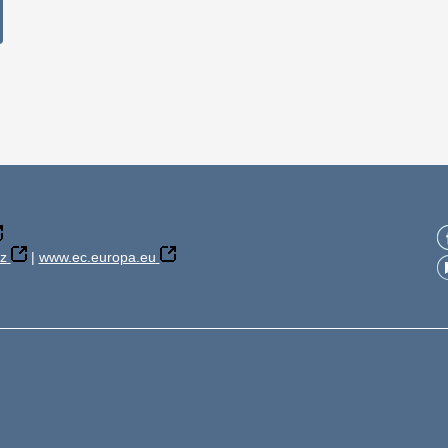
z
|
www.ec.europa.eu