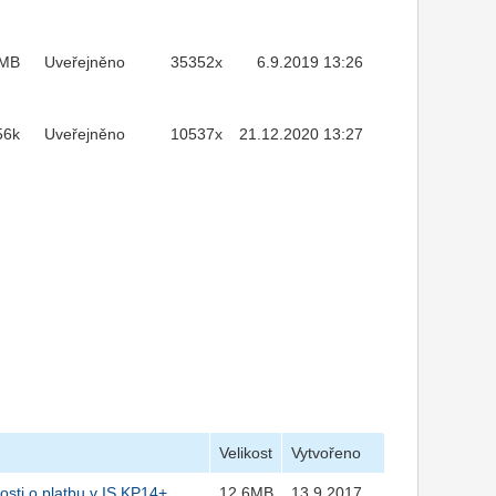
7MB
Uveřejněno
35352x
6.9.2019 13:26
56k
Uveřejněno
10537x
21.12.2020 13:27
Velikost
Vytvořeno
osti o platbu v IS KP14+
12,6MB
13.9.2017