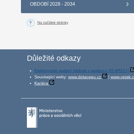
OBDOBÍ 2028 - 2034
Na začátek stránky
Důležité odkazy
Elektronické podání žádosti o podporu (IS KP21+)
Související weby:
www.dotaceeu.cz
|
www.opjak.c
Kariéra