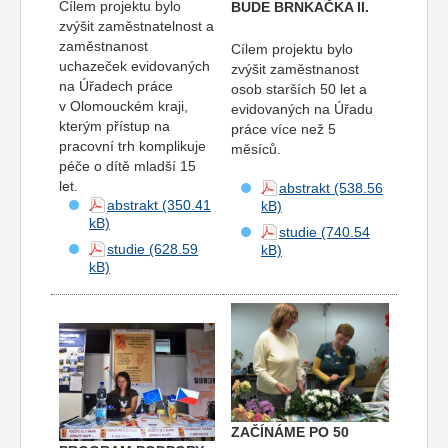
Cílem projektu bylo
BUDE BRNKAČKA II.
zvýšit zaměstna­telnost a
zaměstnanost
Cílem projektu bylo
uchazeček evidovaných
zvýšit zaměstnanost
na Úřadech práce
osob starších 50 let a
v Olomouckém kraji,
evidovaných na Úřadu
kterým přístup na
práce více než 5
pracovní trh komplikuje
měsíců.
péče o dítě mladší 15
let.
abstrakt
abstrakt
studie
studie
ZAČÍNÁME PO 50