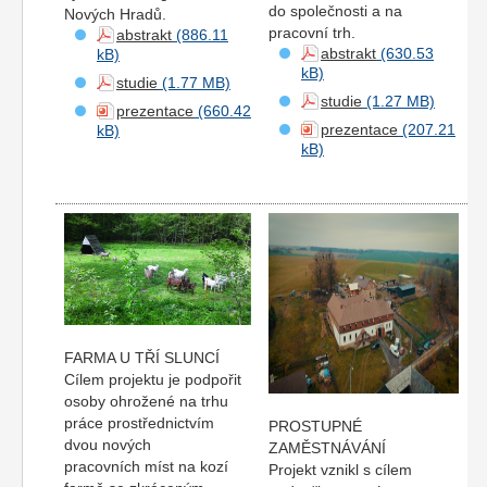
do společnosti a na
Nových Hradů.
pracovní trh.
abstrakt
abstrakt
studie
studie
prezentace
prezentace
FARMA U TŘÍ SLUNCÍ
Cílem projektu je podpořit
osoby ohrožené na trhu
práce prostřednictvím
PROSTUPNÉ
dvou nových
ZAMĚSTNÁVÁNÍ
pracovních míst na kozí
Projekt vznikl s cílem