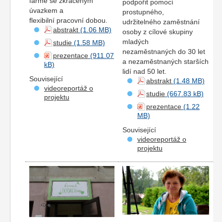
farmě se zkráceným
podpořit pomocí
úvazkem a
prostupného,
flexibilní pracovní dobou.
udržitelného zaměstnání
abstrakt
osoby z cílové skupiny
mladých
studie
nezaměstnaných do 30 let
prezentace
a nezaměstnaných starších
lidí nad 50 let.
Související
abstrakt
videoreportáž o
studie
projektu
prezentace
Související
videoreportáž o
projektu