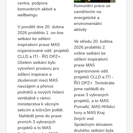
centra, podpora
Komunitní práce se
komunitních aktivit a
zaměřením na
wellbeingu
energetické a
enviromentální
V pondělí dne 20. dubna
aktivity
2026 proběhlo 1. on-line
setkání ke sdílení
Ve středu 20. května
inspirativní praxe MAS
2026 proběhlo 2.
organizované odd. projektů
online setkání ke
CLLD a ITI - ŘO OPZ+.
sdílení inspirativní
Účelem setkání bylo
praxe MAS
vytvoření prostoru pro
organizované odd.
sdílení inspirace a
projektů CLLD a ITI -
zkušeností mezi MAS
ŘO OPZ+. Tentokráte
navzájem a přenos
jsme nahlédli do
podnětů a nových řešení
praxe 3 vybraných
vertikálně v rámci
projektů, a to MAS
ministerstva k věcným
Pomalší, MAS Hříběcí
sekcím a tvůrcům politik.
hory a MAS Kraj
Nahlédli jsme do praxe
živých vod.
prvních 3 vybraných
Společným tématem
projektů a to MAS
druhého setkání byla