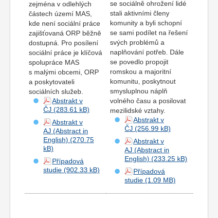
se sociálně ohrožení lidé
zejména v odlehlých
stali aktivními členy
částech území MAS,
komunity a byli schopní
kde není sociální práce
se sami podílet na řešení
zajišťovaná ORP běžně
svých problémů a
dostupná. Pro posílení
naplňování potřeb. Dále
sociální práce je klíčová
se povedlo propojit
spolupráce MAS
romskou a majoritní
s malými obcemi, ORP
komunitu, poskytnout
a poskytovateli
smysluplnou náplň
sociálních služeb.
Abstrakt v
volného času a posilovat
ČJ
mezilidské vztahy.
Abstrakt v
Abstrakt v
ČJ
AJ (Abstract in
English)
Abstrakt v
AJ (Abstract in
English)
Případová
studie
Případová
studie