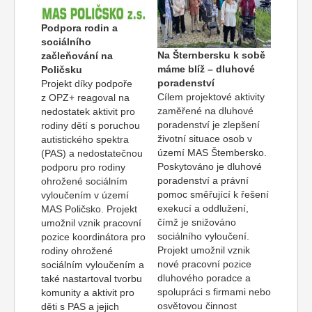
Podpora rodin a
sociálního
Na Šternbersku k sobě
začleňování na
máme blíž – dluhové
Poličsku
poradenství
Projekt díky podpoře
Cílem projektové aktivity
z OPZ+ reagoval na
zaměřené na dluhové
nedostatek aktivit pro
poradenství je zlepšení
rodiny dětí s poruchou
životní situace osob v
autistického spektra
území MAS Štembersko.
(PAS) a nedostatečnou
Poskytováno je dluhové
podporu pro rodiny
poradenství a právní
ohrožené sociálním
pomoc směřující k řešení
vyloučením v území
exekucí a oddlužení,
MAS Poličsko. Projekt
čímž je snižováno
umožnil vznik pracovní
sociálního vyloučení.
pozice koordinátora pro
Projekt umožnil vznik
rodiny ohrožené
nové pracovní pozice
sociálním vyloučením a
dluhového poradce a
také nastartoval tvorbu
spolupráci s firmami nebo
komunity a aktivit pro
osvětovou činnost
děti s PAS a jejich