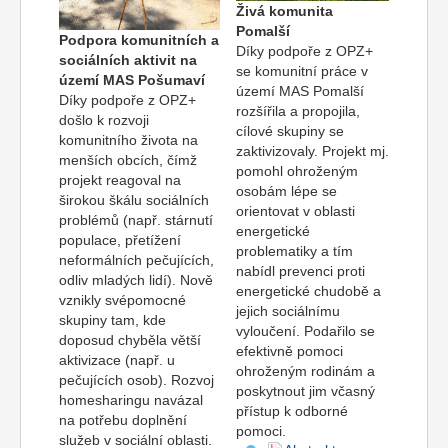
Živá komunita
Pomalší
Podpora komunitních a
Díky podpoře z OPZ+
sociálních aktivit na
se komunitní práce v
území MAS Pošumaví
území MAS Pomalší
Díky podpoře z OPZ+
rozšířila a propojila,
došlo k rozvoji
cílové skupiny se
komunitního života na
zaktivizovaly. Projekt mj.
menších obcích, čímž
pomohl ohroženým
projekt reagoval na
osobám lépe se
širokou škálu sociálních
orientovat v oblasti
problémů (např. stárnutí
energetické
populace, přetížení
problematiky a tím
neformálních pečujících,
nabídl prevenci proti
odliv mladých lidí). Nově
energetické chudobě a
vznikly svépomocné
jejich sociálnímu
skupiny tam, kde
vyloučení. Podařilo se
doposud chyběla větší
efektivně pomoci
aktivizace (např. u
ohroženým rodinám a
pečujících osob). Rozvoj
poskytnout jim včasný
homesharingu navázal
přístup k odborné
na potřebu doplnění
pomoci.
služeb v sociální oblasti.