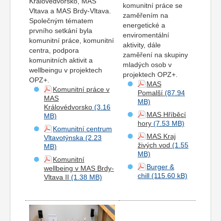
Královedvorsko, MAS
komunitní práce se
Vltava a MAS Brdy-Vltava.
zaměřením na
Společným tématem
energetické a
prvního setkání byla
enviromentální
komunitní práce, komunitní
aktivity, dále
centra, podpora
zaměření na skupiny
komunitních aktivit a
mladých osob v
wellbeingu v projektech
projektech OPZ+.
OPZ+.
MAS
Komunitní práce v
Pomalší
MAS
Královédvorsko
MAS Hříběcí
hory
Komunitní centrum
MAS Kraj
Vltavotýnska
živých vod
Komunitní
Burger &
wellbeing v MAS Brdy-
chill
Vltava II