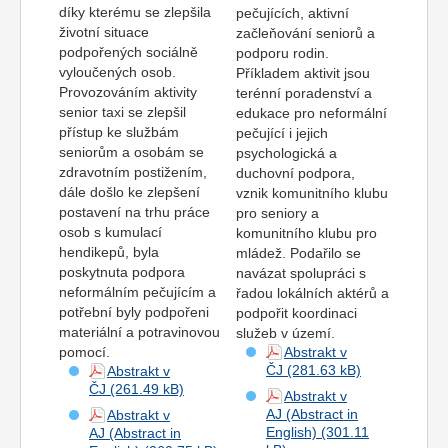
díky kterému se zlepšila
pečujících, aktivní
životní situace
začleňování seniorů a
podpořených sociálně
podporu rodin.
vyloučených osob.
Příkladem aktivit jsou
Provozováním aktivity
terénní poradenství a
senior taxi se zlepšil
edukace pro neformální
přístup ke službám
pečující i jejich
seniorům a osobám se
psychologická a
zdravotním postižením,
duchovní podpora,
dále došlo ke zlepšení
vznik komunitního klubu
postavení na trhu práce
pro seniory a
osob s kumulací
komunitního klubu pro
hendikepů, byla
mládež. Podařilo se
poskytnuta podpora
navázat spolupráci s
neformálním pečujícím a
řadou lokálních aktérů a
potřební byly podpořeni
podpořit koordinaci
materiální a potravinovou
služeb v území.
pomocí.
Abstrakt v
ČJ
Abstrakt v
ČJ
Abstrakt v
AJ (Abstract in
Abstrakt v
English)
AJ (Abstract in