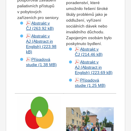
podporoval zavádění
poradenství, které
paliativních přístupů
umožnilo řešení široké
v pobytových
škály problémů jako je
zařízeních pro seniory.
oddlužení, vyřízení
Abstrakt v
sociálních dávek nebo
ČJ
invalidního důchodu.
Abstrakt v
Zapojeným osobám bylo
AJ (Abstract in
poskytnuto bydlení.
English)
Abstrakt v
ČJ
Případová
Abstrakt v
studie
AJ (Abstract in
English)
Případová
studie