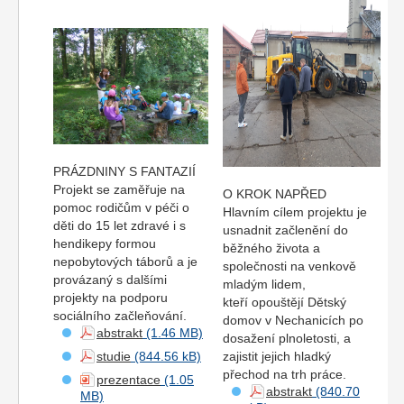
PRÁZDNINY S FANTAZIÍ
Projekt se zaměřuje na
O KROK NAPŘED
pomoc rodičům v péči o
Hlavním cílem projektu je
děti do 15 let zdravé i s
usnadnit začlenění do
hendikepy formou
běžného života a
nepobytových táborů a je
společnosti na venkově
provázaný s dalšími
mladým lidem,
projekty na podporu
kteří opouštějí Dětský
sociálního začleňování.
domov v Nechanicích po
abstrakt
dosažení plnoletosti, a
studie
zajistit jejich hladký
přechod na trh práce.
prezentace
abstrakt