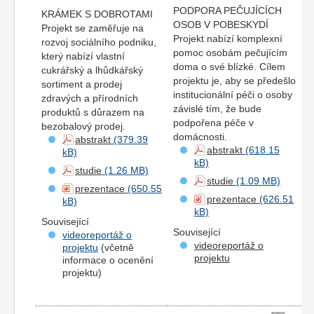
PODPORA PEČUJÍCÍCH
KRÁMEK S DOBROTAMI
OSOB V POBESKYDÍ
Projekt se zaměřuje na
Projekt nabízí komplexní
rozvoj sociálního podniku,
pomoc osobám pečujícím
který nabízí vlastní
doma o své blízké. Cílem
cukrářský a lhůdkářský
projektu je, aby se předešlo
sortiment a prodej
institucionální péči o osoby
zdravých a přírodních
závislé tím, že bude
produktů s důrazem na
podpořena péče v
bezobalový prodej.
domácnosti.
abstrakt
abstrakt
studie
studie
prezentace
prezentace
Související
Související
videoreportáž o
videoreportáž o
projektu
(včetně
projektu
informace o ocenění
projektu)