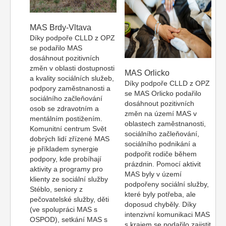
MAS Brdy-Vltava
Díky podpoře CLLD z OPZ
se podařilo MAS
dosáhnout pozitivních
změn v oblasti dostupnosti
MAS Orlicko
a kvality sociálních služeb,
Díky podpoře CLLD z OPZ
podpory zaměstnanosti a
se MAS Orlicko podařilo
sociálního začleňování
dosáhnout pozitivních
osob se zdravotním a
změn na území MAS v
mentálním postižením.
oblastech zaměstnanosti,
Komunitní centrum Svět
sociálního začleňování,
dobrých lidí zřízené MAS
sociálního podnikání a
je příkladem synergie
podpořit rodiče během
podpory, kde probíhají
prázdnin. Pomocí aktivit
aktivity a programy pro
MAS byly v území
klienty ze sociální služby
podpořeny sociální služby,
Stéblo, seniory z
které byly potřeba, ale
pečovatelské služby, děti
doposud chyběly. Díky
(ve spolupráci MAS s
intenzivní komunikaci MAS
OSPOD), setkání MAS s
s krajem se podařilo zajistit