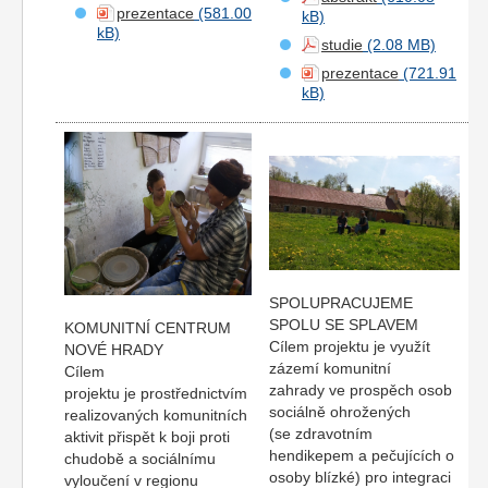
prezentace
studie
prezentace
SPOLUPRACUJEME
SPOLU SE SPLAVEM
KOMUNITNÍ CENTRUM
Cílem projektu je využít
NOVÉ HRADY
zázemí komunitní
Cílem
zahrady ve prospěch osob
projektu je prostřednictvím
sociálně ohrožených
realizovaných komunitních
(se zdravotním
aktivit přispět k boji proti
hendikepem a pečujících o
chudobě a sociálnímu
osoby blízké) pro integraci
vyloučení v regionu