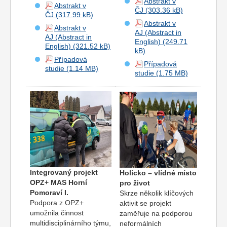
Abstrakt v
Abstrakt v
ČJ
ČJ
Abstrakt v
Abstrakt v
AJ (Abstract in
AJ (Abstract in
English)
English)
Případová
Případová
studie
studie
Integrovaný projekt
Holicko – vlídné místo
OPZ+ MAS Horní
pro život
Pomoraví I.
Skrze několik klíčových
Podpora z OPZ+
aktivit se projekt
umožnila činnost
zaměřuje na podporou
multidisciplinárního týmu,
neformálních