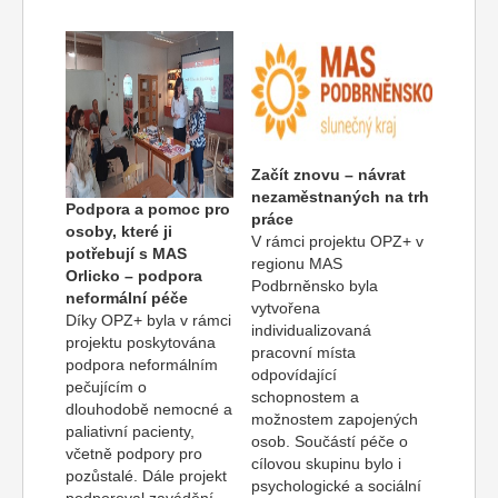
Začít znovu – návrat
nezaměstnaných na trh
Podpora a pomoc pro
práce
osoby, které ji
V rámci projektu OPZ+ v
potřebují s MAS
regionu MAS
Orlicko – podpora
Podbrněnsko byla
neformální péče
vytvořena
Díky OPZ+ byla v rámci
individualizovaná
projektu poskytována
pracovní místa
podpora neformálním
odpovídající
pečujícím o
schopnostem a
dlouhodobě nemocné a
možnostem zapojených
paliativní pacienty,
osob. Součástí péče o
včetně podpory pro
cílovou skupinu bylo i
pozůstalé. Dále projekt
psychologické a sociální