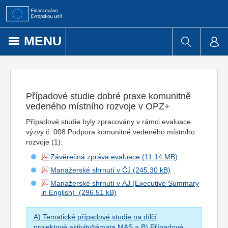
Přejít k obsahu
MENU
Případové studie dobré praxe komunitně
vedeného místního rozvoje v OPZ+
Případové studie byly zpracovány v rámci evaluace
výzvy č. 008 Podpora komunitně vedeného místního
rozvoje (1):
Závěrečná zpráva evaluace
Manažerské shrnutí v ČJ
Manažerské shrnutí v AJ (Executive Summary
in English)
A) Tematické případové studie na dílčí
projektové aktivity/témata MAS
a
B) Případové