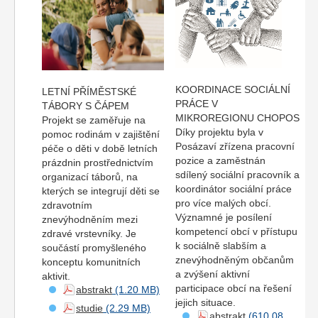
KOORDINACE SOCIÁLNÍ
LETNÍ PŘÍMĚSTSKÉ
PRÁCE V
TÁBORY S ČÁPEM
MIKROREGIONU CHOPOS
Projekt se zaměřuje na
Díky projektu byla v
pomoc rodinám v zajištění
Posázaví zřízena pracovní
péče o děti v době letních
pozice a zaměstnán
prázdnin prostřednictvím
sdílený sociální pracovník a
organizací táborů, na
koordinátor sociální práce
kterých se integrují děti se
pro více malých obcí.
zdravotním
Významné je posílení
znevýhodněním mezi
kompetencí obcí v přístupu
zdravé vrstevníky. Je
k sociálně slabším a
součástí promyšleného
znevýhodněným občanům
konceptu komunitních
a zvýšení aktivní
aktivit.
participace obcí na řešení
abstrakt
jejich situace.
studie
abstrakt