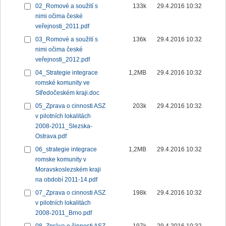
02_Romové a soužití s
133k
29.4.2016 10:32
nimi očima české
veřejnosti_2011.pdf
03_Romové a soužití s
136k
29.4.2016 10:32
nimi očima české
veřejnosti_2012.pdf
04_Strategie integrace
1,2MB
29.4.2016 10:32
romské komunity ve
Středočeském kraji.doc
05_Zprava o cinnosti ASZ
203k
29.4.2016 10:32
v pilotních lokalitách
2008-2011_Slezska-
Ostrava.pdf
06_strategie integrace
1,2MB
29.4.2016 10:32
romske komunity v
Moravskoslezském kraji
na období 2011-14.pdf
07_Zprava o cinnosti ASZ
198k
29.4.2016 10:32
v pilotních lokalitách
2008-2011_Brno.pdf