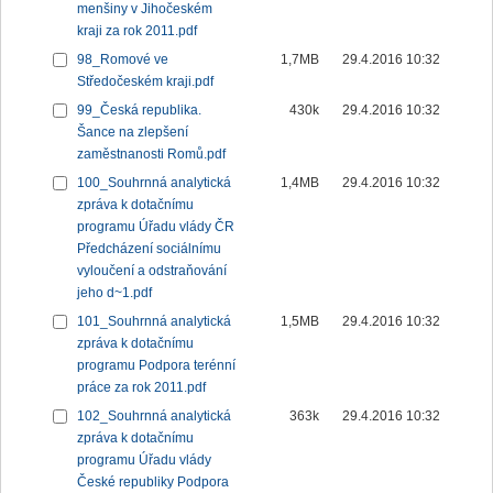
menšiny v Jihočeském
kraji za rok 2011.pdf
98_Romové ve
1,7MB
29.4.2016 10:32
Středočeském kraji.pdf
99_Česká republika.
430k
29.4.2016 10:32
Šance na zlepšení
zaměstnanosti Romů.pdf
100_Souhrnná analytická
1,4MB
29.4.2016 10:32
zpráva k dotačnímu
programu Úřadu vlády ČR
Předcházení sociálnímu
vyloučení a odstraňování
jeho d~1.pdf
101_Souhrnná analytická
1,5MB
29.4.2016 10:32
zpráva k dotačnímu
programu Podpora terénní
práce za rok 2011.pdf
102_Souhrnná analytická
363k
29.4.2016 10:32
zpráva k dotačnímu
programu Úřadu vlády
České republiky Podpora