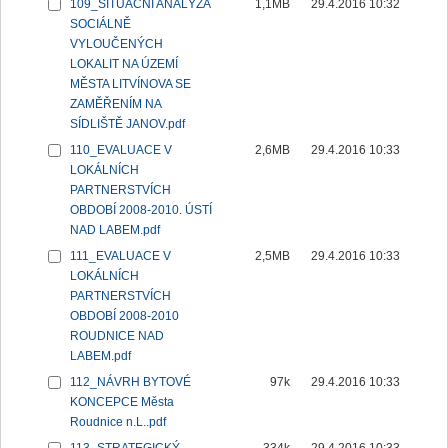
109_SITUAČNÍ ANALÝZA
1,1MB
29.4.2016 10:32
SOCIÁLNĚ
VYLOUČENÝCH
LOKALIT NA ÚZEMÍ
MĚSTA LITVÍNOVA SE
ZAMĚŘENÍM NA
SÍDLIŠTĚ JANOV.pdf
110_EVALUACE V
2,6MB
29.4.2016 10:33
LOKÁLNÍCH
PARTNERSTVÍCH
OBDOBÍ 2008-2010. ÚSTÍ
NAD LABEM.pdf
111_EVALUACE V
2,5MB
29.4.2016 10:33
LOKÁLNÍCH
PARTNERSTVÍCH
OBDOBÍ 2008-2010
ROUDNICE NAD
LABEM.pdf
112_NÁVRH BYTOVÉ
97k
29.4.2016 10:33
KONCEPCE Města
Roudnice n.L..pdf