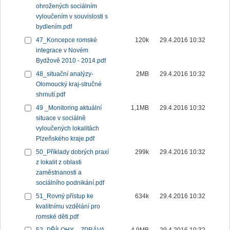
ohrožených sociálním
vyloučením v souvislosti s
bydlením.pdf
47_Koncepce romské
120k
29.4.2016 10:32
integrace v Novém
Bydžově 2010 - 2014.pdf
48_situační analýzy-
2MB
29.4.2016 10:32
Olomoucký kraj-stručné
shrnutí.pdf
49 _Monitoring aktuální
1,1MB
29.4.2016 10:32
situace v sociálně
vyloučených lokalitách
Plzeňského kraje.pdf
50_Příklady dobrých praxí
299k
29.4.2016 10:32
z lokalit z oblasti
zaměstnanosti a
sociálního podnikání.pdf
51_Rovný přístup ke
634k
29.4.2016 10:32
kvalitnímu vzdělání pro
romské děti.pdf