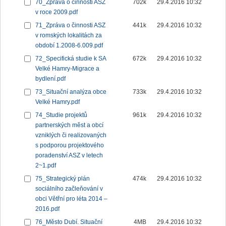
70_Zpráva o činnosti ASZ
702k
29.4.2016 10:32
v roce 2009.pdf
71_Zpráva o činnosti ASZ
441k
29.4.2016 10:32
v romských lokalitách za
období 1.2008-6.009.pdf
72_Specifická studie k SA
672k
29.4.2016 10:32
Velké Hamry-Migrace a
bydlení.pdf
73_Situační analýza obce
733k
29.4.2016 10:32
Velké Hamry.pdf
74_Studie projektů
961k
29.4.2016 10:32
partnerských měst a obcí
vzniklých či realizovaných
s podporou projektového
poradenství ASZ v letech
2~1.pdf
75_Strategický plán
474k
29.4.2016 10:32
sociálního začleňování v
obci Větřní pro léta 2014 –
2016.pdf
76_Město Dubí. Situační
4MB
29.4.2016 10:32