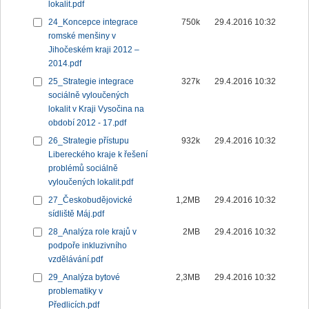
lokalit.pdf
24_Koncepce integrace
750k
29.4.2016 10:32
romské menšiny v
Jihočeském kraji 2012 –
2014.pdf
25_Strategie integrace
327k
29.4.2016 10:32
sociálně vyloučených
lokalit v Kraji Vysočina na
období 2012 - 17.pdf
26_Strategie přístupu
932k
29.4.2016 10:32
Libereckého kraje k řešení
problémů sociálně
vyloučených lokalit.pdf
27_Českobudějovické
1,2MB
29.4.2016 10:32
sídliště Máj.pdf
28_Analýza role krajů v
2MB
29.4.2016 10:32
podpoře inkluzivního
vzdělávání.pdf
29_Analýza bytové
2,3MB
29.4.2016 10:32
problematiky v
Předlicích.pdf