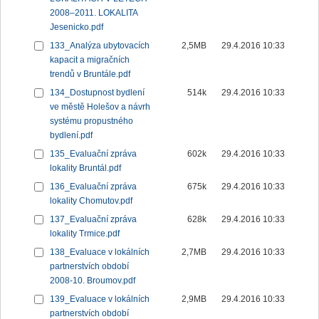
2008–2011. LOKALITA
Jesenicko.pdf
133_Analýza ubytovacích
2,5MB
29.4.2016 10:33
kapacit a migračních
trendů v Bruntále.pdf
134_Dostupnost bydlení
514k
29.4.2016 10:33
ve městě Holešov a návrh
systému propustného
bydlení.pdf
135_Evaluační zpráva
602k
29.4.2016 10:33
lokality Bruntál.pdf
136_Evaluační zpráva
675k
29.4.2016 10:33
lokality Chomutov.pdf
137_Evaluační zpráva
628k
29.4.2016 10:33
lokality Trmice.pdf
138_Evaluace v lokálních
2,7MB
29.4.2016 10:33
partnerstvích období
2008-10. Broumov.pdf
139_Evaluace v lokálních
2,9MB
29.4.2016 10:33
partnerstvích období