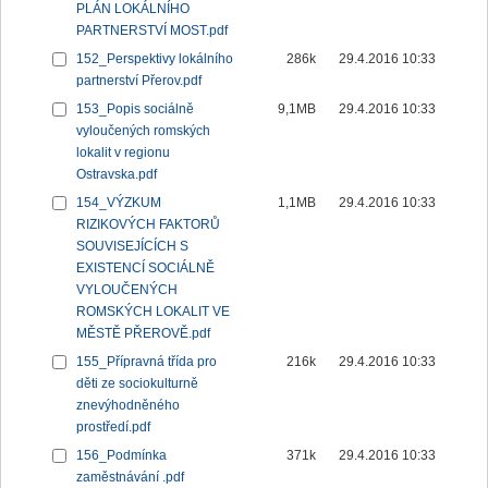
PLÁN LOKÁLNÍHO
PARTNERSTVÍ MOST.pdf
152_Perspektivy lokálního
286k
29.4.2016 10:33
partnerství Přerov.pdf
153_Popis sociálně
9,1MB
29.4.2016 10:33
vyloučených romských
lokalit v regionu
Ostravska.pdf
154_VÝZKUM
1,1MB
29.4.2016 10:33
RIZIKOVÝCH FAKTORŮ
SOUVISEJÍCÍCH S
EXISTENCÍ SOCIÁLNĚ
VYLOUČENÝCH
ROMSKÝCH LOKALIT VE
MĚSTĚ PŘEROVĚ.pdf
155_Přípravná třída pro
216k
29.4.2016 10:33
děti ze sociokulturně
znevýhodněného
prostředí.pdf
156_Podmínka
371k
29.4.2016 10:33
zaměstnávání .pdf