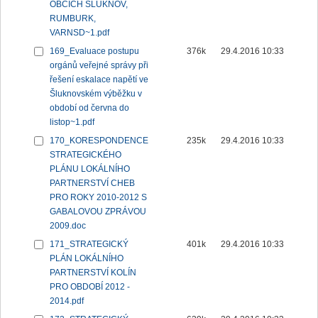
OBCÍCH ŠLUKNOV,
RUMBURK,
VARNSD~1.pdf
169_Evaluace postupu
376k
29.4.2016 10:33
orgánů veřejné správy při
řešení eskalace napětí ve
Šluknovském výběžku v
období od června do
listop~1.pdf
170_KORESPONDENCE
235k
29.4.2016 10:33
STRATEGICKÉHO
PLÁNU LOKÁLNÍHO
PARTNERSTVÍ CHEB
PRO ROKY 2010-2012 S
GABALOVOU ZPRÁVOU
2009.doc
171_STRATEGICKÝ
401k
29.4.2016 10:33
PLÁN LOKÁLNÍHO
PARTNERSTVÍ KOLÍN
PRO OBDOBÍ 2012 -
2014.pdf