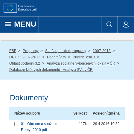
Přejít k obsahu
MENU
/
/
/
/
ESF
Programy
Starší operační programy
2007-2013
/
/
/
OP LZZ 2007-2013
Prioritní osy
Prioritní osa 3
/
/
Oblast podpory 3.2
Analýza sociálně vyloučených lokalit v ČR
Databáze klíčových dokumentů - Analýza SVL v ČR
Dokumenty
Název souboru
Velikost
Poslední změna
01_Občané o soužití s
117k
29.4.2016 10:32
Romy_2010.pdf