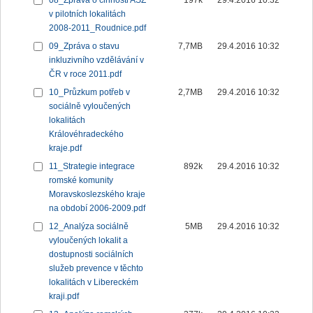
08_Zpráva o činnosti ASZ
197k
29.4.2016 10:32
v pilotních lokalitách
2008-2011_Roudnice.pdf
09_Zpráva o stavu
7,7MB
29.4.2016 10:32
inkluzivního vzdělávání v
ČR v roce 2011.pdf
10_Průzkum potřeb v
2,7MB
29.4.2016 10:32
sociálně vyloučených
lokalitách
Královéhradeckého
kraje.pdf
11_Strategie integrace
892k
29.4.2016 10:32
romské komunity
Moravskoslezského kraje
na období 2006-2009.pdf
12_Analýza sociálně
5MB
29.4.2016 10:32
vyloučených lokalit a
dostupnosti sociálních
služeb prevence v těchto
lokalitách v Libereckém
kraji.pdf