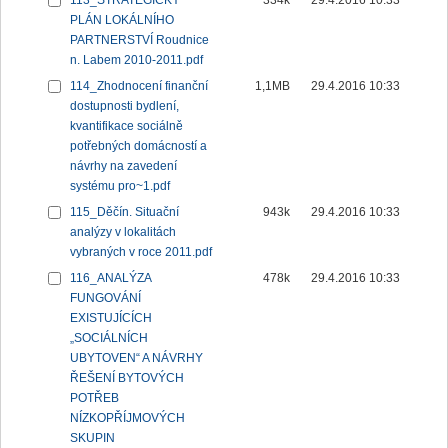
113_STRATEGICKÝ
334k
29.4.2016 10:33
PLÁN LOKÁLNÍHO
PARTNERSTVÍ Roudnice
n. Labem 2010-2011.pdf
114_Zhodnocení finanční
1,1MB
29.4.2016 10:33
dostupnosti bydlení,
kvantifikace sociálně
potřebných domácností a
návrhy na zavedení
systému pro~1.pdf
115_Děčín. Situační
943k
29.4.2016 10:33
analýzy v lokalitách
vybraných v roce 2011.pdf
116_ANALÝZA
478k
29.4.2016 10:33
FUNGOVÁNÍ
EXISTUJÍCÍCH
„SOCIÁLNÍCH
UBYTOVEN“ A NÁVRHY
ŘEŠENÍ BYTOVÝCH
POTŘEB
NÍZKOPŘÍJMOVÝCH
SKUPIN