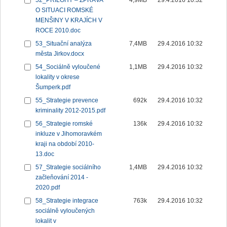
52_PŘÍLOHY – ZPRÁVA
4,9MB
29.4.2016 10:32
O SITUACI ROMSKÉ
MENŠINY V KRAJÍCH V
ROCE 2010.doc
53_Situační analýza
7,4MB
29.4.2016 10:32
města Jirkov.docx
54_Sociálně vyloučené
1,1MB
29.4.2016 10:32
lokality v okrese
Šumperk.pdf
55_Strategie prevence
692k
29.4.2016 10:32
kriminality 2012-2015.pdf
56_Strategie romské
136k
29.4.2016 10:32
inkluze v Jihomoravkém
kraji na období 2010-
13.doc
57_Strategie sociálního
1,4MB
29.4.2016 10:32
začleňování 2014 -
2020.pdf
58_Strategie integrace
763k
29.4.2016 10:32
sociálně vyloučených
lokalit v