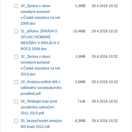
30_Zpráva o stavu
1,4MB
29.4.2016 10:32
romských komunit
v České republice za rok
2009.doc
31_příloha- ZPRÁVA O
10,4MB
29.4.2016 10:32
SITUACI ROMSKÉ
MENŠINY V KRAJÍCH V
ROCE 2009.doc
32_Zpráva o stavu
1,9MB
29.4.2016 10:32
romských komunit
v České republice za rok
2010.doc
33_Analýza potřeb dětí z
2,6MB
29.4.2016 10:32
odlišného sociokulturního
prostředí.pdf
34_Strategie boje proti
714k
29.4.2016 10:32
sociálnímu vyloučení
2011-2015.pdf
35_bezpečnostní analýza
8,3MB
29.4.2016 10:32
MS kraje 2012.odt