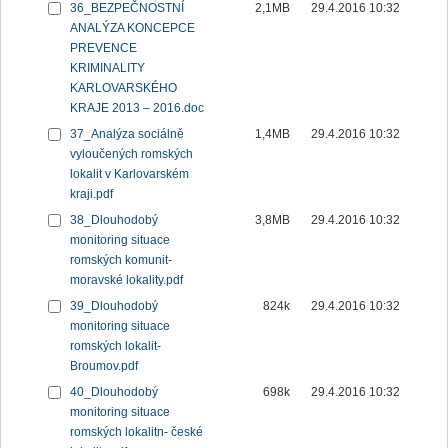
36_BEZPEČNOSTNÍ
2,1MB
29.4.2016 10:32
ANALÝZA KONCEPCE
PREVENCE
KRIMINALITY
KARLOVARSKÉHO
KRAJE 2013 – 2016.doc
37_Analýza sociálně
1,4MB
29.4.2016 10:32
vyloučených romských
lokalit v Karlovarském
kraji.pdf
38_Dlouhodobý
3,8MB
29.4.2016 10:32
monitoring situace
romských komunit-
moravské lokality.pdf
39_Dlouhodobý
824k
29.4.2016 10:32
monitoring situace
romských lokalit-
Broumov.pdf
40_Dlouhodobý
698k
29.4.2016 10:32
monitoring situace
romských lokalitn- české