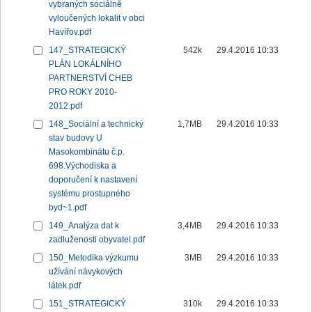
vybraných sociálně
vyloučených lokalit v obci
Havířov.pdf
147_STRATEGICKÝ
542k
29.4.2016 10:33
PLÁN LOKÁLNÍHO
PARTNERSTVÍ CHEB
PRO ROKY 2010-
2012.pdf
148_Sociální a technický
1,7MB
29.4.2016 10:33
stav budovy U
Masokombinátu č.p.
698.Východiska a
doporučení k nastavení
systému prostupného
byd~1.pdf
149_Analýza dat k
3,4MB
29.4.2016 10:33
zadluženosti obyvatel.pdf
150_Metodika výzkumu
3MB
29.4.2016 10:33
užívání návykových
látek.pdf
151_STRATEGICKÝ
310k
29.4.2016 10:33