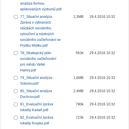
analýza formou
aplikovaných výzkumů.pdf
77_Situační analýza.
2,3MB
29.4.2016 10:32
Zpráva o vybraných
otázkách sociálního
vyloučení a nástrojích
sociálního začleňování ve
Frýdku Místku.pdf
78_Strategický plán
563k
29.4.2016 10:32
sociálního začleňování
pro město Velké
Hamry.pdf
79_Situační analýza-
1,6MB
29.4.2016 10:32
Sokolov.pdf
80_Situační analýza
2,4MB
29.4.2016 10:32
Duchcov.pdf
81_Evaluační zpráva
790k
29.4.2016 10:32
lokality Kadaň.pdf
82_Evaluační zpráva
723k
29.4.2016 10:32
lokality Krupka.pdf