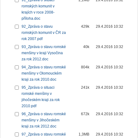
91_Zpráva o situaci
2,1MB
29.4.2016 10:32
romských komunit v
krajích v roce 2008-
příloha.doc
92_Zpráva o stavu
429k
29.4.2016 10:32
romských komunit v ČR za
rok 2007.pdf
93_Zpráva o stavu romské
40k
29.4.2016 10:32
menšiny v kraji Vysočina
za rok 2012.doc
94_Zpráva o stavu romské
804k
29.4.2016 10:32
menšiny v Olomouckém
kraji za rok 2010.doc
95_Zpráva o situaci
241k
29.4.2016 10:32
romské menšiny v
jihočeském kraji za rok
2010.pdf
96_Zpráva o stavu romské
672k
29.4.2016 10:32
menšiny v Jihočeském
kraji za rok 2012.doc
97_Zpráva o stavu romské
1,3MB
29.4.2016 10:32