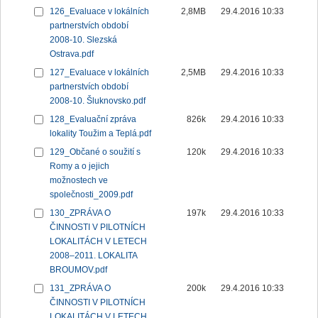
126_Evaluace v lokálních
2,8MB
29.4.2016 10:33
partnerstvích období
2008-10. Slezská
Ostrava.pdf
127_Evaluace v lokálních
2,5MB
29.4.2016 10:33
partnerstvích období
2008-10. Šluknovsko.pdf
128_Evaluační zpráva
826k
29.4.2016 10:33
lokality Toužim a Teplá.pdf
129_Občané o soužití s
120k
29.4.2016 10:33
Romy a o jejich
možnostech ve
společnosti_2009.pdf
130_ZPRÁVA O
197k
29.4.2016 10:33
ČINNOSTI V PILOTNÍCH
LOKALITÁCH V LETECH
2008–2011. LOKALITA
BROUMOV.pdf
131_ZPRÁVA O
200k
29.4.2016 10:33
ČINNOSTI V PILOTNÍCH
LOKALITÁCH V LETECH