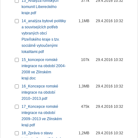
13_Analýza romských
377k
29.4.2016 10:32
komunit Libereckého
kraje.pdf
14_analýza bytové politiky
1,1MB
29.4.2016 10:32
a souvisejících potřeb
vybraných obcí
Plzeňského kraje s tzv.
sociálně vyloučenými
lokalitami.pdf
15_koncepce romské
107k
29.4.2016 10:32
integrace na období 2004-
2008 ve Zlínském
kraji.doc
16_Koncepce romské
1,3MB
29.4.2016 10:32
integrace na období
2010–2013.pdf
17_Koncepce romské
475k
29.4.2016 10:32
integrace na období
2009–2013 ve Zlínském
kraji.pdf
18_Zpráva o stavu
1,2MB
29.4.2016 10:32