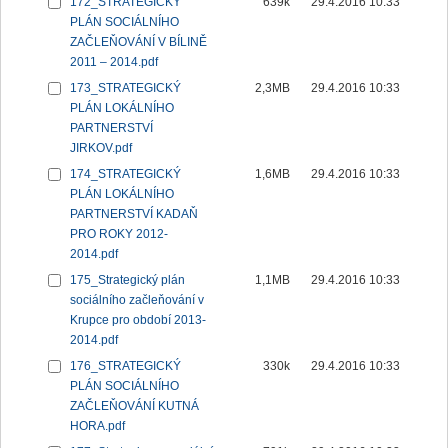
172_STRATEGICKÝ
639k
29.4.2016 10:33
PLÁN SOCIÁLNÍHO
ZAČLEŇOVÁNÍ V BÍLINĚ
2011 – 2014.pdf
173_STRATEGICKÝ
2,3MB
29.4.2016 10:33
PLÁN LOKÁLNÍHO
PARTNERSTVÍ
JIRKOV.pdf
174_STRATEGICKÝ
1,6MB
29.4.2016 10:33
PLÁN LOKÁLNÍHO
PARTNERSTVÍ KADAŇ
PRO ROKY 2012-
2014.pdf
175_Strategický plán
1,1MB
29.4.2016 10:33
sociálního začleňování v
Krupce pro období 2013-
2014.pdf
176_STRATEGICKÝ
330k
29.4.2016 10:33
PLÁN SOCIÁLNÍHO
ZAČLEŇOVÁNÍ KUTNÁ
HORA.pdf