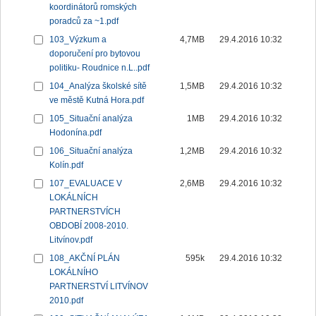
koordinátorů romských
poradců za ~1.pdf
103_Výzkum a
4,7MB
29.4.2016 10:32
doporučení pro bytovou
politiku- Roudnice n.L..pdf
104_Analýza školské sítě
1,5MB
29.4.2016 10:32
ve městě Kutná Hora.pdf
105_Situační analýza
1MB
29.4.2016 10:32
Hodonína.pdf
106_Situační analýza
1,2MB
29.4.2016 10:32
Kolín.pdf
107_EVALUACE V
2,6MB
29.4.2016 10:32
LOKÁLNÍCH
PARTNERSTVÍCH
OBDOBÍ 2008-2010.
Litvínov.pdf
108_AKČNÍ PLÁN
595k
29.4.2016 10:32
LOKÁLNÍHO
PARTNERSTVÍ LITVÍNOV
2010.pdf