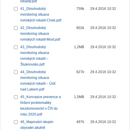
lokality.pdf
41_Dlouhodobý
759k
29.4.2016 10:32
monitoring situace
romských lokalit-Cheb.pdf
42_Dlouhodobý
902k
29.4.2016 10:32
monitoring situace
romských lokalit-Most.pdf
43_Dlouhodobý
1,2MB
29.4.2016 10:32
monitoring situace
romských lokalit –
Šluknovsko.pdf
44_Dlouhodobý
927k
29.4.2016 10:32
monitoring situace
romských lokalit – Ústí
nad Labem.pdf
45_Koncepce prevence a
1,5MB
29.4.2016 10:32
řešení problematiky
bezdomovectví v ČR do
roku 2020.pdf
46_Mapování skupin
497k
29.4.2016 10:32
obyvatel akutně