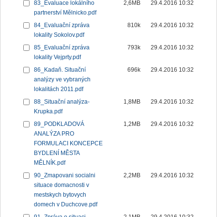
83_Evaluace lokálního
2,6MB
29.4.2016 10:32
partnerství Mělnicko.pdf
84_Evaluační zpráva
810k
29.4.2016 10:32
lokality Sokolov.pdf
85_Evaluační zpráva
793k
29.4.2016 10:32
lokality Vejprty.pdf
86_Kadaň. Situační
696k
29.4.2016 10:32
analýzy ve vybraných
lokalitách 2011.pdf
88_Situační analýza-
1,8MB
29.4.2016 10:32
Krupka.pdf
89_PODKLADOVÁ
1,2MB
29.4.2016 10:32
ANALÝZA PRO
FORMULACI KONCEPCE
BYDLENÍ MĚSTA
MĚLNÍK.pdf
90_Zmapovani socialni
2,2MB
29.4.2016 10:32
situace domacnosti v
mestskych bytovych
domech v Duchcove.pdf