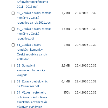
Královéhradeckém kraji
2011 - 2016.pdf
59_Zpráva o stavu romské
1,7MB
29.4.2016 10:32
menšiny v České
republice za rok 2011.doc
60_Zpráva o stavu romské
1,6MB
29.4.2016 10:32
menšiny v České
republice.pdf
61_Zpráva o stavu
1MB
29.4.2016 10:32
romských komunit v
České republice za rok
2008.doc
62_Sumativní
2,9MB
29.4.2016 10:32
evaluace_olomoucký
kraj.pdf
63_Zpráva o ubytovnách
6,4MB
29.4.2016 10:32
na Ostravsku.pdf
64_Výzkum veřejného
355k
29.4.2016 10:32
ochránce práv k otázce
etnického složení žáků
bývalých zvláštních