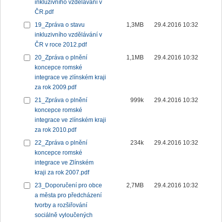
inkluzivního vzdělávání v
ČR.pdf
19_Zpráva o stavu
1,3MB
29.4.2016 10:32
inkluzivního vzdělávání v
ČR v roce 2012.pdf
20_Zpráva o plnění
1,1MB
29.4.2016 10:32
koncepce romské
integrace ve zlínském kraji
za rok 2009.pdf
21_Zpráva o plnění
999k
29.4.2016 10:32
koncepce romské
integrace ve zlínském kraji
za rok 2010.pdf
22_Zpráva o plnění
234k
29.4.2016 10:32
koncepce romské
integrace ve Zlínském
kraji za rok 2007.pdf
23_Doporučení pro obce
2,7MB
29.4.2016 10:32
a města pro předcházení
tvorby a rozšiřování
sociálně vyloučených