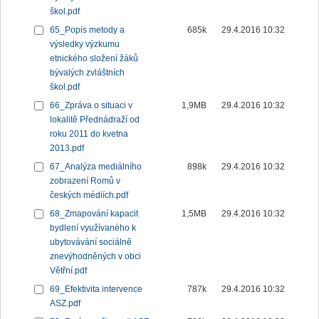
škol.pdf
65_Popis metody a
685k
29.4.2016 10:32
výsledky výzkumu
etnického složení žáků
bývalých zvláštních
škol.pdf
66_Zpráva o situaci v
1,9MB
29.4.2016 10:32
lokalitě Přednádraží od
roku 2011 do kvetna
2013.pdf
67_Analýza mediálního
898k
29.4.2016 10:32
zobrazení Romů v
českých médiích.pdf
68_Zmapování kapacit
1,5MB
29.4.2016 10:32
bydlení využívaného k
ubytovávání sociálně
znevýhodněných v obci
Větřní.pdf
69_Efektivita intervence
787k
29.4.2016 10:32
ASZ.pdf