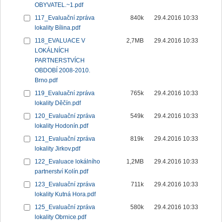
OBYVATEL.~1.pdf
117_Evaluační zpráva
840k
29.4.2016 10:33
lokality Bílina.pdf
118_EVALUACE V
2,7MB
29.4.2016 10:33
LOKÁLNÍCH
PARTNERSTVÍCH
OBDOBÍ 2008-2010.
Brno.pdf
119_Evaluační zpráva
765k
29.4.2016 10:33
lokality Děčín.pdf
120_Evaluační zpráva
549k
29.4.2016 10:33
lokality Hodonín.pdf
121_Evaluační zpráva
819k
29.4.2016 10:33
lokality Jirkov.pdf
122_Evaluace lokálního
1,2MB
29.4.2016 10:33
partnerství Kolín.pdf
123_Evaluační zpráva
711k
29.4.2016 10:33
lokality Kutná Hora.pdf
125_Evaluační zpráva
580k
29.4.2016 10:33
lokality Obrnice.pdf