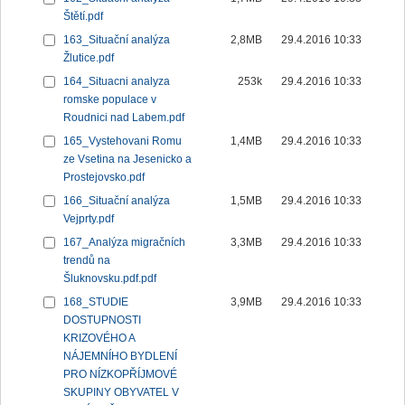
Štětí.pdf
163_Situační analýza
2,8MB
29.4.2016 10:33
Žlutice.pdf
164_Situacni analyza
253k
29.4.2016 10:33
romske populace v
Roudnici nad Labem.pdf
165_Vystehovani Romu
1,4MB
29.4.2016 10:33
ze Vsetina na Jesenicko a
Prostejovsko.pdf
166_Situační analýza
1,5MB
29.4.2016 10:33
Vejprty.pdf
167_Analýza migračních
3,3MB
29.4.2016 10:33
trendů na
Šluknovsku.pdf.pdf
168_STUDIE
3,9MB
29.4.2016 10:33
DOSTUPNOSTI
KRIZOVÉHO A
NÁJEMNÍHO BYDLENÍ
PRO NÍZKOPŘÍJMOVÉ
SKUPINY OBYVATEL V