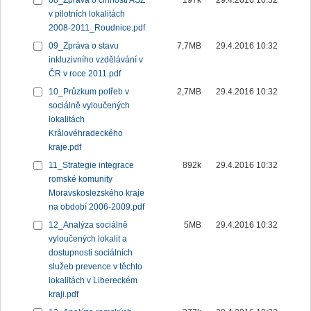
08_Zpráva o činnosti ASZ
197k
29.4.2016 10:32
v pilotních lokalitách
2008-2011_Roudnice.pdf
09_Zpráva o stavu
7,7MB
29.4.2016 10:32
inkluzivního vzdělávání v
ČR v roce 2011.pdf
10_Průzkum potřeb v
2,7MB
29.4.2016 10:32
sociálně vyloučených
lokalitách
Královéhradeckého
kraje.pdf
11_Strategie integrace
892k
29.4.2016 10:32
romské komunity
Moravskoslezského kraje
na období 2006-2009.pdf
12_Analýza sociálně
5MB
29.4.2016 10:32
vyloučených lokalit a
dostupnosti sociálních
služeb prevence v těchto
lokalitách v Libereckém
kraji.pdf