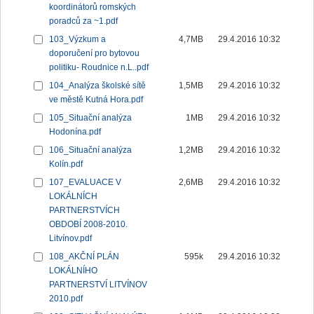
koordinátorů romských
poradců za ~1.pdf
103_Výzkum a
4,7MB
29.4.2016 10:32
doporučení pro bytovou
politiku- Roudnice n.L..pdf
104_Analýza školské sítě
1,5MB
29.4.2016 10:32
ve městě Kutná Hora.pdf
105_Situační analýza
1MB
29.4.2016 10:32
Hodonína.pdf
106_Situační analýza
1,2MB
29.4.2016 10:32
Kolín.pdf
107_EVALUACE V
2,6MB
29.4.2016 10:32
LOKÁLNÍCH
PARTNERSTVÍCH
OBDOBÍ 2008-2010.
Litvínov.pdf
108_AKČNÍ PLÁN
595k
29.4.2016 10:32
LOKÁLNÍHO
PARTNERSTVÍ LITVÍNOV
2010.pdf