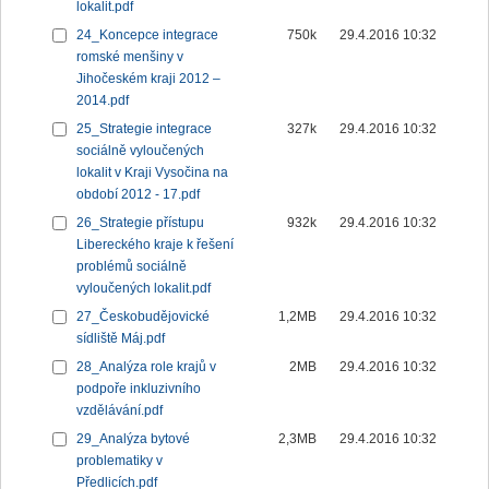
lokalit.pdf
24_Koncepce integrace
750k
29.4.2016 10:32
romské menšiny v
Jihočeském kraji 2012 –
2014.pdf
25_Strategie integrace
327k
29.4.2016 10:32
sociálně vyloučených
lokalit v Kraji Vysočina na
období 2012 - 17.pdf
26_Strategie přístupu
932k
29.4.2016 10:32
Libereckého kraje k řešení
problémů sociálně
vyloučených lokalit.pdf
27_Českobudějovické
1,2MB
29.4.2016 10:32
sídliště Máj.pdf
28_Analýza role krajů v
2MB
29.4.2016 10:32
podpoře inkluzivního
vzdělávání.pdf
29_Analýza bytové
2,3MB
29.4.2016 10:32
problematiky v
Předlicích.pdf