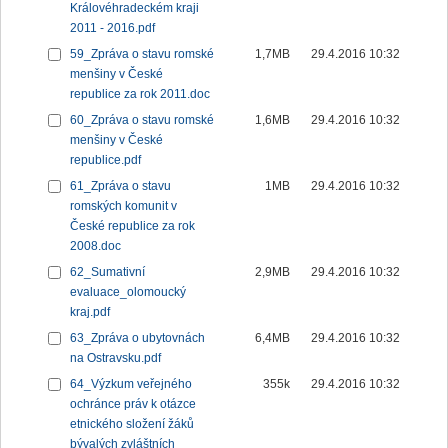
Královéhradeckém kraji
2011 - 2016.pdf
59_Zpráva o stavu romské
1,7MB
29.4.2016 10:32
menšiny v České
republice za rok 2011.doc
60_Zpráva o stavu romské
1,6MB
29.4.2016 10:32
menšiny v České
republice.pdf
61_Zpráva o stavu
1MB
29.4.2016 10:32
romských komunit v
České republice za rok
2008.doc
62_Sumativní
2,9MB
29.4.2016 10:32
evaluace_olomoucký
kraj.pdf
63_Zpráva o ubytovnách
6,4MB
29.4.2016 10:32
na Ostravsku.pdf
64_Výzkum veřejného
355k
29.4.2016 10:32
ochránce práv k otázce
etnického složení žáků
bývalých zvláštních