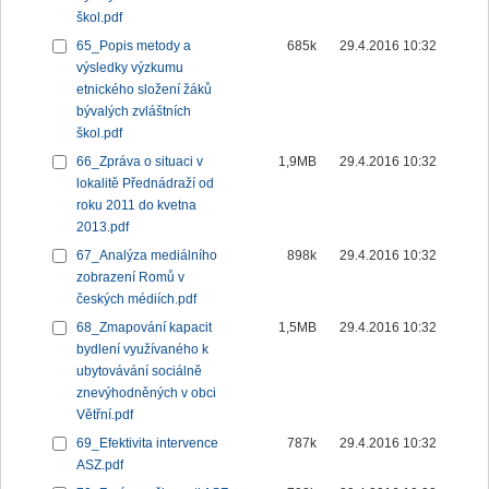
škol.pdf
65_Popis metody a
685k
29.4.2016 10:32
výsledky výzkumu
etnického složení žáků
bývalých zvláštních
škol.pdf
66_Zpráva o situaci v
1,9MB
29.4.2016 10:32
lokalitě Přednádraží od
roku 2011 do kvetna
2013.pdf
67_Analýza mediálního
898k
29.4.2016 10:32
zobrazení Romů v
českých médiích.pdf
68_Zmapování kapacit
1,5MB
29.4.2016 10:32
bydlení využívaného k
ubytovávání sociálně
znevýhodněných v obci
Větřní.pdf
69_Efektivita intervence
787k
29.4.2016 10:32
ASZ.pdf