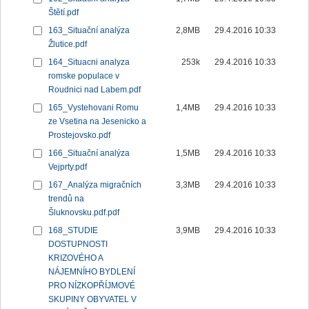
Štětí.pdf
163_Situační analýza
2,8MB
29.4.2016 10:33
Žlutice.pdf
164_Situacni analyza
253k
29.4.2016 10:33
romske populace v
Roudnici nad Labem.pdf
165_Vystehovani Romu
1,4MB
29.4.2016 10:33
ze Vsetina na Jesenicko a
Prostejovsko.pdf
166_Situační analýza
1,5MB
29.4.2016 10:33
Vejprty.pdf
167_Analýza migračních
3,3MB
29.4.2016 10:33
trendů na
Šluknovsku.pdf.pdf
168_STUDIE
3,9MB
29.4.2016 10:33
DOSTUPNOSTI
KRIZOVÉHO A
NÁJEMNÍHO BYDLENÍ
PRO NÍZKOPŘÍJMOVÉ
SKUPINY OBYVATEL V