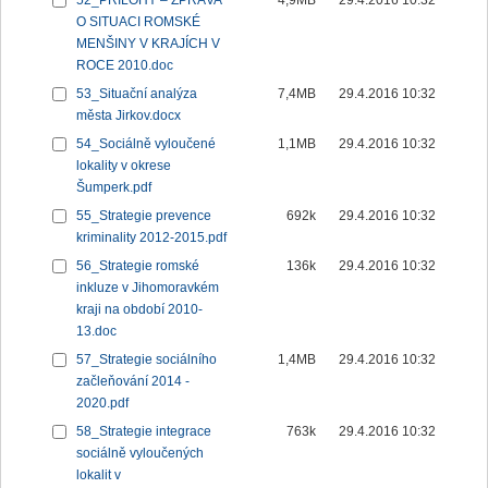
52_PŘÍLOHY – ZPRÁVA
4,9MB
29.4.2016 10:32
O SITUACI ROMSKÉ
MENŠINY V KRAJÍCH V
ROCE 2010.doc
53_Situační analýza
7,4MB
29.4.2016 10:32
města Jirkov.docx
54_Sociálně vyloučené
1,1MB
29.4.2016 10:32
lokality v okrese
Šumperk.pdf
55_Strategie prevence
692k
29.4.2016 10:32
kriminality 2012-2015.pdf
56_Strategie romské
136k
29.4.2016 10:32
inkluze v Jihomoravkém
kraji na období 2010-
13.doc
57_Strategie sociálního
1,4MB
29.4.2016 10:32
začleňování 2014 -
2020.pdf
58_Strategie integrace
763k
29.4.2016 10:32
sociálně vyloučených
lokalit v