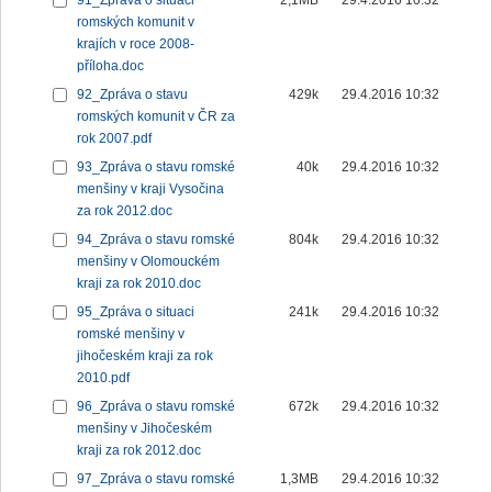
91_Zpráva o situaci
2,1MB
29.4.2016 10:32
romských komunit v
krajích v roce 2008-
příloha.doc
92_Zpráva o stavu
429k
29.4.2016 10:32
romských komunit v ČR za
rok 2007.pdf
93_Zpráva o stavu romské
40k
29.4.2016 10:32
menšiny v kraji Vysočina
za rok 2012.doc
94_Zpráva o stavu romské
804k
29.4.2016 10:32
menšiny v Olomouckém
kraji za rok 2010.doc
95_Zpráva o situaci
241k
29.4.2016 10:32
romské menšiny v
jihočeském kraji za rok
2010.pdf
96_Zpráva o stavu romské
672k
29.4.2016 10:32
menšiny v Jihočeském
kraji za rok 2012.doc
97_Zpráva o stavu romské
1,3MB
29.4.2016 10:32