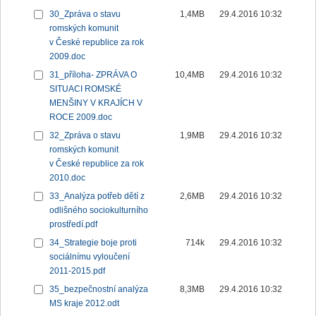
30_Zpráva o stavu
1,4MB
29.4.2016 10:32
romských komunit
v České republice za rok
2009.doc
31_příloha- ZPRÁVA O
10,4MB
29.4.2016 10:32
SITUACI ROMSKÉ
MENŠINY V KRAJÍCH V
ROCE 2009.doc
32_Zpráva o stavu
1,9MB
29.4.2016 10:32
romských komunit
v České republice za rok
2010.doc
33_Analýza potřeb dětí z
2,6MB
29.4.2016 10:32
odlišného sociokulturního
prostředí.pdf
34_Strategie boje proti
714k
29.4.2016 10:32
sociálnímu vyloučení
2011-2015.pdf
35_bezpečnostní analýza
8,3MB
29.4.2016 10:32
MS kraje 2012.odt