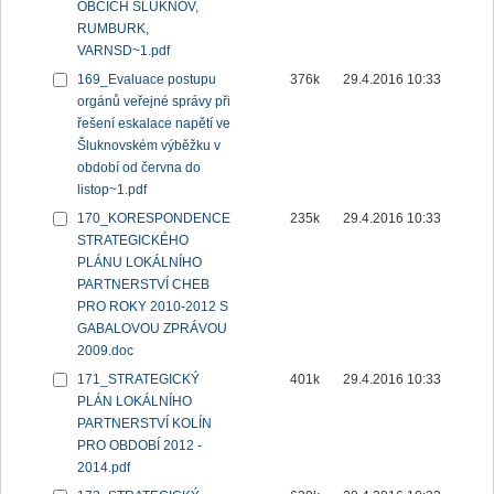
OBCÍCH ŠLUKNOV,
RUMBURK,
VARNSD~1.pdf
169_Evaluace postupu
376k
29.4.2016 10:33
orgánů veřejné správy při
řešení eskalace napětí ve
Šluknovském výběžku v
období od června do
listop~1.pdf
170_KORESPONDENCE
235k
29.4.2016 10:33
STRATEGICKÉHO
PLÁNU LOKÁLNÍHO
PARTNERSTVÍ CHEB
PRO ROKY 2010-2012 S
GABALOVOU ZPRÁVOU
2009.doc
171_STRATEGICKÝ
401k
29.4.2016 10:33
PLÁN LOKÁLNÍHO
PARTNERSTVÍ KOLÍN
PRO OBDOBÍ 2012 -
2014.pdf