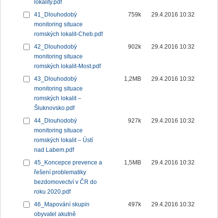
lokality.pdf
41_Dlouhodobý
759k
29.4.2016 10:32
monitoring situace
romských lokalit-Cheb.pdf
42_Dlouhodobý
902k
29.4.2016 10:32
monitoring situace
romských lokalit-Most.pdf
43_Dlouhodobý
1,2MB
29.4.2016 10:32
monitoring situace
romských lokalit –
Šluknovsko.pdf
44_Dlouhodobý
927k
29.4.2016 10:32
monitoring situace
romských lokalit – Ústí
nad Labem.pdf
45_Koncepce prevence a
1,5MB
29.4.2016 10:32
řešení problematiky
bezdomovectví v ČR do
roku 2020.pdf
46_Mapování skupin
497k
29.4.2016 10:32
obyvatel akutně