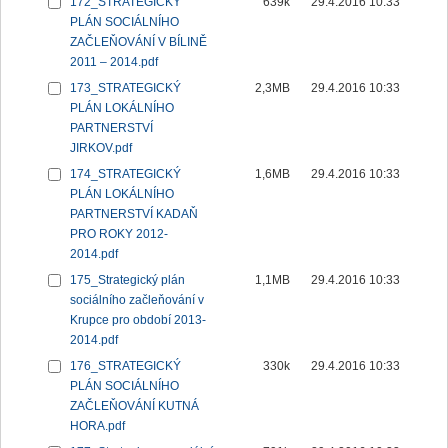
172_STRATEGICKÝ
639k
29.4.2016 10:33
PLÁN SOCIÁLNÍHO
ZAČLEŇOVÁNÍ V BÍLINĚ
2011 – 2014.pdf
173_STRATEGICKÝ
2,3MB
29.4.2016 10:33
PLÁN LOKÁLNÍHO
PARTNERSTVÍ
JIRKOV.pdf
174_STRATEGICKÝ
1,6MB
29.4.2016 10:33
PLÁN LOKÁLNÍHO
PARTNERSTVÍ KADAŇ
PRO ROKY 2012-
2014.pdf
175_Strategický plán
1,1MB
29.4.2016 10:33
sociálního začleňování v
Krupce pro období 2013-
2014.pdf
176_STRATEGICKÝ
330k
29.4.2016 10:33
PLÁN SOCIÁLNÍHO
ZAČLEŇOVÁNÍ KUTNÁ
HORA.pdf