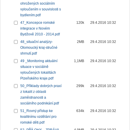
ohrožených sociálním
vyloučením v souvislosti s
bydlením.pdf
47_Koncepce romské
120k
29.4.2016 10:32
integrace v Novém
Bydžově 2010 - 2014.pdf
48_situační analýzy-
2MB
29.4.2016 10:32
Olomoucký kraj-stručné
shrnutí.pdf
49 _Monitoring aktuální
1,1MB
29.4.2016 10:32
situace v sociálně
vyloučených lokalitách
Plzeňského kraje.pdf
50_Příklady dobrých praxí
299k
29.4.2016 10:32
z lokalit z oblasti
zaměstnanosti a
sociálního podnikání.pdf
51_Rovný přístup ke
634k
29.4.2016 10:32
kvalitnímu vzdělání pro
romské děti.pdf