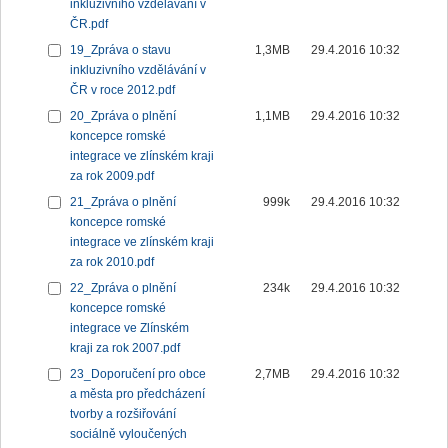
inkluzivního vzdělávání v
ČR.pdf
19_Zpráva o stavu
1,3MB
29.4.2016 10:32
inkluzivního vzdělávání v
ČR v roce 2012.pdf
20_Zpráva o plnění
1,1MB
29.4.2016 10:32
koncepce romské
integrace ve zlínském kraji
za rok 2009.pdf
21_Zpráva o plnění
999k
29.4.2016 10:32
koncepce romské
integrace ve zlínském kraji
za rok 2010.pdf
22_Zpráva o plnění
234k
29.4.2016 10:32
koncepce romské
integrace ve Zlínském
kraji za rok 2007.pdf
23_Doporučení pro obce
2,7MB
29.4.2016 10:32
a města pro předcházení
tvorby a rozšiřování
sociálně vyloučených