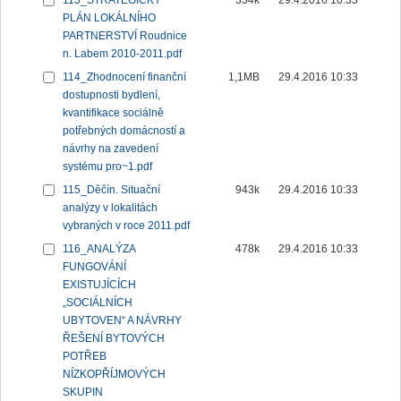
113_STRATEGICKÝ
334k
29.4.2016 10:33
PLÁN LOKÁLNÍHO
PARTNERSTVÍ Roudnice
n. Labem 2010-2011.pdf
114_Zhodnocení finanční
1,1MB
29.4.2016 10:33
dostupnosti bydlení,
kvantifikace sociálně
potřebných domácností a
návrhy na zavedení
systému pro~1.pdf
115_Děčín. Situační
943k
29.4.2016 10:33
analýzy v lokalitách
vybraných v roce 2011.pdf
116_ANALÝZA
478k
29.4.2016 10:33
FUNGOVÁNÍ
EXISTUJÍCÍCH
„SOCIÁLNÍCH
UBYTOVEN“ A NÁVRHY
ŘEŠENÍ BYTOVÝCH
POTŘEB
NÍZKOPŘÍJMOVÝCH
SKUPIN