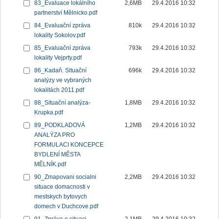
83_Evaluace lokálního
2,6MB
29.4.2016 10:32
partnerství Mělnicko.pdf
84_Evaluační zpráva
810k
29.4.2016 10:32
lokality Sokolov.pdf
85_Evaluační zpráva
793k
29.4.2016 10:32
lokality Vejprty.pdf
86_Kadaň. Situační
696k
29.4.2016 10:32
analýzy ve vybraných
lokalitách 2011.pdf
88_Situační analýza-
1,8MB
29.4.2016 10:32
Krupka.pdf
89_PODKLADOVÁ
1,2MB
29.4.2016 10:32
ANALÝZA PRO
FORMULACI KONCEPCE
BYDLENÍ MĚSTA
MĚLNÍK.pdf
90_Zmapovani socialni
2,2MB
29.4.2016 10:32
situace domacnosti v
mestskych bytovych
domech v Duchcove.pdf