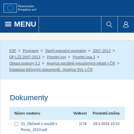
Přejít k obsahu
MENU
/
/
/
/
ESF
Programy
Starší operační programy
2007-2013
/
/
/
OP LZZ 2007-2013
Prioritní osy
Prioritní osa 3
/
/
Oblast podpory 3.2
Analýza sociálně vyloučených lokalit v ČR
Databáze klíčových dokumentů - Analýza SVL v ČR
Dokumenty
Název souboru
Velikost
Poslední změna
01_Občané o soužití s
117k
29.4.2016 10:32
Romy_2010.pdf