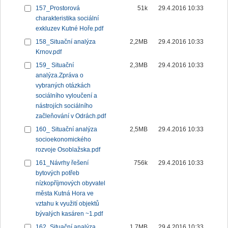
157_Prostorová
51k
29.4.2016 10:33
charakteristika sociální
exkluzev Kutné Hoře.pdf
158_Situační analýza
2,2MB
29.4.2016 10:33
Krnov.pdf
159_ Situační
2,3MB
29.4.2016 10:33
analýza.Zpráva o
vybraných otázkách
sociálního vyloučení a
nástrojích sociálního
začleňování v Odrách.pdf
160_ Situační analýza
2,5MB
29.4.2016 10:33
socioekonomického
rozvoje Osoblažska.pdf
161_Návrhy řešení
756k
29.4.2016 10:33
bytových potřeb
nízkopříjmových obyvatel
města Kutná Hora ve
vztahu k využití objektů
bývalých kasáren ~1.pdf
162_Situační analýza
1,7MB
29.4.2016 10:33