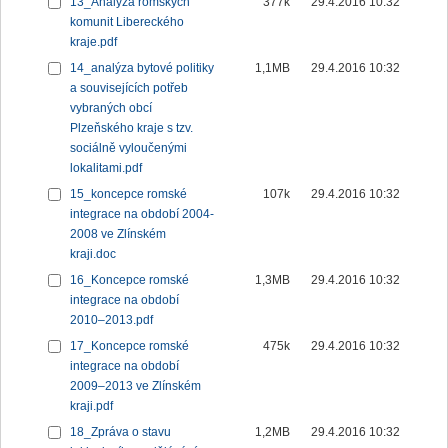
13_Analýza romských
377k
29.4.2016 10:32
komunit Libereckého
kraje.pdf
14_analýza bytové politiky
1,1MB
29.4.2016 10:32
a souvisejících potřeb
vybraných obcí
Plzeňského kraje s tzv.
sociálně vyloučenými
lokalitami.pdf
15_koncepce romské
107k
29.4.2016 10:32
integrace na období 2004-
2008 ve Zlínském
kraji.doc
16_Koncepce romské
1,3MB
29.4.2016 10:32
integrace na období
2010–2013.pdf
17_Koncepce romské
475k
29.4.2016 10:32
integrace na období
2009–2013 ve Zlínském
kraji.pdf
18_Zpráva o stavu
1,2MB
29.4.2016 10:32