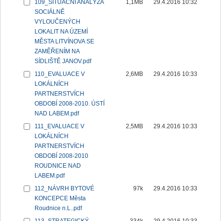
109_SITUAČNÍ ANALÝZA
1,1MB
29.4.2016 10:32
SOCIÁLNĚ
VYLOUČENÝCH
LOKALIT NA ÚZEMÍ
MĚSTA LITVÍNOVA SE
ZAMĚŘENÍM NA
SÍDLIŠTĚ JANOV.pdf
110_EVALUACE V
2,6MB
29.4.2016 10:33
LOKÁLNÍCH
PARTNERSTVÍCH
OBDOBÍ 2008-2010. ÚSTÍ
NAD LABEM.pdf
111_EVALUACE V
2,5MB
29.4.2016 10:33
LOKÁLNÍCH
PARTNERSTVÍCH
OBDOBÍ 2008-2010
ROUDNICE NAD
LABEM.pdf
112_NÁVRH BYTOVÉ
97k
29.4.2016 10:33
KONCEPCE Města
Roudnice n.L..pdf