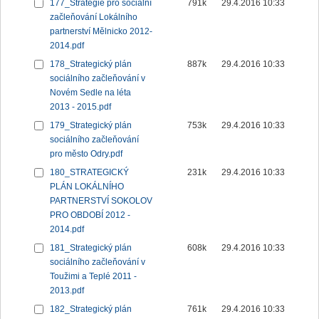
177_Strategie pro sociální
791k
29.4.2016 10:33
začleňování Lokálního
partnerství Mělnicko 2012-
2014.pdf
178_Strategický plán
887k
29.4.2016 10:33
sociálního začleňování v
Novém Sedle na léta
2013 - 2015.pdf
179_Strategický plán
753k
29.4.2016 10:33
sociálního začleňování
pro město Odry.pdf
180_STRATEGICKÝ
231k
29.4.2016 10:33
PLÁN LOKÁLNÍHO
PARTNERSTVÍ SOKOLOV
PRO OBDOBÍ 2012 -
2014.pdf
181_Strategický plán
608k
29.4.2016 10:33
sociálního začleňování v
Toužimi a Teplé 2011 -
2013.pdf
182_Strategický plán
761k
29.4.2016 10:33