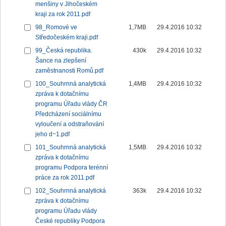
menšiny v Jihočeském
kraji za rok 2011.pdf
98_Romové ve
1,7MB
29.4.2016 10:32
Středočeském kraji.pdf
99_Česká republika.
430k
29.4.2016 10:32
Šance na zlepšení
zaměstnanosti Romů.pdf
100_Souhrnná analytická
1,4MB
29.4.2016 10:32
zpráva k dotačnímu
programu Úřadu vlády ČR
Předcházení sociálnímu
vyloučení a odstraňování
jeho d~1.pdf
101_Souhrnná analytická
1,5MB
29.4.2016 10:32
zpráva k dotačnímu
programu Podpora terénní
práce za rok 2011.pdf
102_Souhrnná analytická
363k
29.4.2016 10:32
zpráva k dotačnímu
programu Úřadu vlády
České republiky Podpora