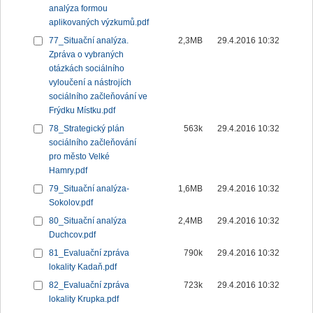
analýza formou
aplikovaných výzkumů.pdf
77_Situační analýza.
2,3MB
29.4.2016 10:32
Zpráva o vybraných
otázkách sociálního
vyloučení a nástrojích
sociálního začleňování ve
Frýdku Místku.pdf
78_Strategický plán
563k
29.4.2016 10:32
sociálního začleňování
pro město Velké
Hamry.pdf
79_Situační analýza-
1,6MB
29.4.2016 10:32
Sokolov.pdf
80_Situační analýza
2,4MB
29.4.2016 10:32
Duchcov.pdf
81_Evaluační zpráva
790k
29.4.2016 10:32
lokality Kadaň.pdf
82_Evaluační zpráva
723k
29.4.2016 10:32
lokality Krupka.pdf