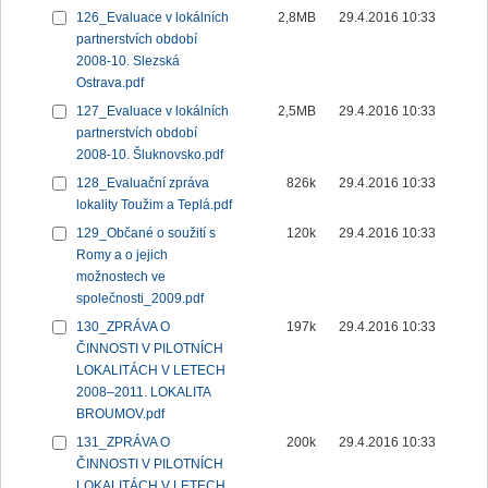
126_Evaluace v lokálních
2,8MB
29.4.2016 10:33
partnerstvích období
2008-10. Slezská
Ostrava.pdf
127_Evaluace v lokálních
2,5MB
29.4.2016 10:33
partnerstvích období
2008-10. Šluknovsko.pdf
128_Evaluační zpráva
826k
29.4.2016 10:33
lokality Toužim a Teplá.pdf
129_Občané o soužití s
120k
29.4.2016 10:33
Romy a o jejich
možnostech ve
společnosti_2009.pdf
130_ZPRÁVA O
197k
29.4.2016 10:33
ČINNOSTI V PILOTNÍCH
LOKALITÁCH V LETECH
2008–2011. LOKALITA
BROUMOV.pdf
131_ZPRÁVA O
200k
29.4.2016 10:33
ČINNOSTI V PILOTNÍCH
LOKALITÁCH V LETECH