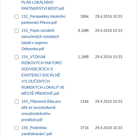
PLÁN LOKÁLNÍHO
PARTNERSTVÍ MOST.pdf
152_Perspektivy lokálního
286k
29.4.2016 10:33
partnerství Přerov.pdf
153_Popis sociálně
9,1MB
29.4.2016 10:33
vyloučených romských
lokalit v regionu
Ostravska.pdf
154_VÝZKUM
1,1MB
29.4.2016 10:33
RIZIKOVÝCH FAKTORŮ
SOUVISEJÍCÍCH S
EXISTENCÍ SOCIÁLNĚ
VYLOUČENÝCH
ROMSKÝCH LOKALIT VE
MĚSTĚ PŘEROVĚ.pdf
155_Přípravná třída pro
216k
29.4.2016 10:33
děti ze sociokulturně
znevýhodněného
prostředí.pdf
156_Podmínka
371k
29.4.2016 10:33
zaměstnávání .pdf