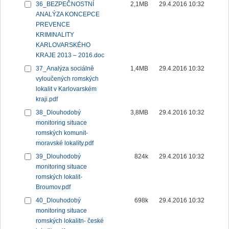
36_BEZPEČNOSTNÍ
2,1MB
29.4.2016 10:32
ANALÝZA KONCEPCE
PREVENCE
KRIMINALITY
KARLOVARSKÉHO
KRAJE 2013 – 2016.doc
37_Analýza sociálně
1,4MB
29.4.2016 10:32
vyloučených romských
lokalit v Karlovarském
kraji.pdf
38_Dlouhodobý
3,8MB
29.4.2016 10:32
monitoring situace
romských komunit-
moravské lokality.pdf
39_Dlouhodobý
824k
29.4.2016 10:32
monitoring situace
romských lokalit-
Broumov.pdf
40_Dlouhodobý
698k
29.4.2016 10:32
monitoring situace
romských lokalitn- české