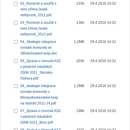
02_Romové a soužití s
133k
29.4.2016 10:32
nimi očima české
veřejnosti_2011.pdf
03_Romové a soužití s
136k
29.4.2016 10:32
nimi očima české
veřejnosti_2012.pdf
04_Strategie integrace
1,2MB
29.4.2016 10:32
romské komunity ve
Středočeském kraji.doc
05_Zprava o cinnosti ASZ
203k
29.4.2016 10:32
v pilotních lokalitách
2008-2011_Slezska-
Ostrava.pdf
06_strategie integrace
1,2MB
29.4.2016 10:32
romske komunity v
Moravskoslezském kraji
na období 2011-14.pdf
07_Zprava o cinnosti ASZ
198k
29.4.2016 10:32
v pilotních lokalitách
2008-2011_Brno.pdf