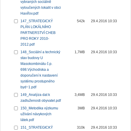
vybraných sociálně
vyloučených lokalit v obci
Havířov.pdf
147_STRATEGICKÝ
542k
29.4.2016 10:33
PLÁN LOKÁLNÍHO
PARTNERSTVÍ CHEB
PRO ROKY 2010-
2012.pdf
148_Sociální a technický
1,7MB
29.4.2016 10:33
stav budovy U
Masokombinátu č.p.
698.Východiska a
doporučení k nastavení
systému prostupného
byd~1.pdf
149_Analýza dat k
3,4MB
29.4.2016 10:33
zadluženosti obyvatel.pdf
150_Metodika výzkumu
3MB
29.4.2016 10:33
užívání návykových
látek.pdf
151_STRATEGICKÝ
310k
29.4.2016 10:33