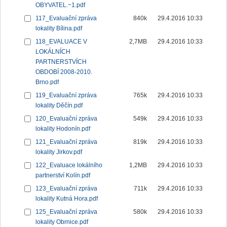
OBYVATEL.~1.pdf
117_Evaluační zpráva
840k
29.4.2016 10:33
lokality Bílina.pdf
118_EVALUACE V
2,7MB
29.4.2016 10:33
LOKÁLNÍCH
PARTNERSTVÍCH
OBDOBÍ 2008-2010.
Brno.pdf
119_Evaluační zpráva
765k
29.4.2016 10:33
lokality Děčín.pdf
120_Evaluační zpráva
549k
29.4.2016 10:33
lokality Hodonín.pdf
121_Evaluační zpráva
819k
29.4.2016 10:33
lokality Jirkov.pdf
122_Evaluace lokálního
1,2MB
29.4.2016 10:33
partnerství Kolín.pdf
123_Evaluační zpráva
711k
29.4.2016 10:33
lokality Kutná Hora.pdf
125_Evaluační zpráva
580k
29.4.2016 10:33
lokality Obrnice.pdf