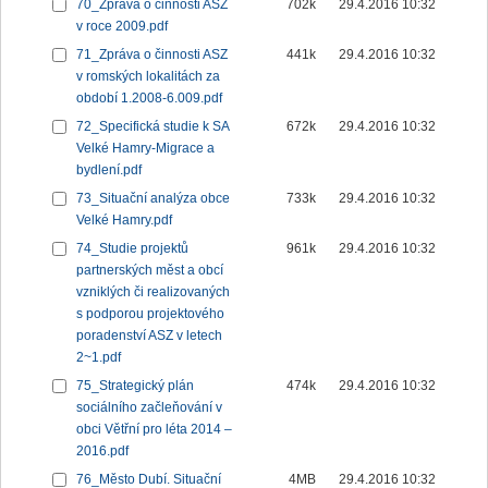
70_Zpráva o činnosti ASZ
702k
29.4.2016 10:32
v roce 2009.pdf
71_Zpráva o činnosti ASZ
441k
29.4.2016 10:32
v romských lokalitách za
období 1.2008-6.009.pdf
72_Specifická studie k SA
672k
29.4.2016 10:32
Velké Hamry-Migrace a
bydlení.pdf
73_Situační analýza obce
733k
29.4.2016 10:32
Velké Hamry.pdf
74_Studie projektů
961k
29.4.2016 10:32
partnerských měst a obcí
vzniklých či realizovaných
s podporou projektového
poradenství ASZ v letech
2~1.pdf
75_Strategický plán
474k
29.4.2016 10:32
sociálního začleňování v
obci Větřní pro léta 2014 –
2016.pdf
76_Město Dubí. Situační
4MB
29.4.2016 10:32