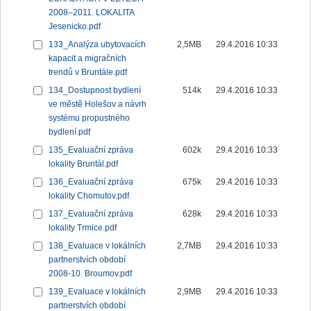
2008–2011. LOKALITA
Jesenicko.pdf
133_Analýza ubytovacích
2,5MB
29.4.2016 10:33
kapacit a migračních
trendů v Bruntále.pdf
134_Dostupnost bydlení
514k
29.4.2016 10:33
ve městě Holešov a návrh
systému propustného
bydlení.pdf
135_Evaluační zpráva
602k
29.4.2016 10:33
lokality Bruntál.pdf
136_Evaluační zpráva
675k
29.4.2016 10:33
lokality Chomutov.pdf
137_Evaluační zpráva
628k
29.4.2016 10:33
lokality Trmice.pdf
138_Evaluace v lokálních
2,7MB
29.4.2016 10:33
partnerstvích období
2008-10. Broumov.pdf
139_Evaluace v lokálních
2,9MB
29.4.2016 10:33
partnerstvích období