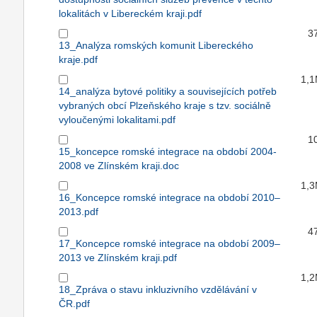
lokalitách v Libereckém kraji.pdf
3
13_Analýza romských komunit Libereckého
kraje.pdf
1,
14_analýza bytové politiky a souvisejících potřeb
vybraných obcí Plzeňského kraje s tzv. sociálně
vyloučenými lokalitami.pdf
1
15_koncepce romské integrace na období 2004-
2008 ve Zlínském kraji.doc
1,
16_Koncepce romské integrace na období 2010–
2013.pdf
4
17_Koncepce romské integrace na období 2009–
2013 ve Zlínském kraji.pdf
1,
18_Zpráva o stavu inkluzivního vzdělávání v
ČR.pdf