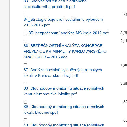
33_Analýza potřeb dětí z odlišného
sociokulturního prostředí.pdf
7
34_Strategie boje proti sociálnímu vyloučení
2011-2015.pdf
35_bezpečnostní analýza MS kraje 2012.odt
8,
2,
36_BEZPEČNOSTNÍ ANALÝZA KONCEPCE
PREVENCE KRIMINALITY KARLOVARSKÉHO
KRAJE 2013 – 2016.doc
1,
37_Analýza sociálně vyloučených romských
lokalit v Karlovarském kraji.pdf
3,
38_Dlouhodobý monitoring situace romských
komunit-moravské lokality.pdf
8
39_Dlouhodobý monitoring situace romských
lokalit-Broumov.pdf
6
40_Dlouhodobý monitoring situace romských