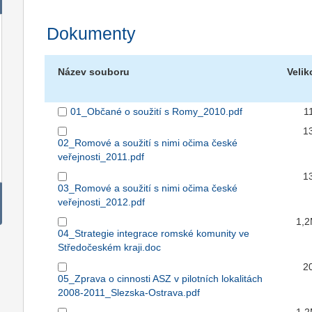
Dokumenty
Název souboru
Velik
01_Občané o soužití s Romy_2010.pdf
1
1
02_Romové a soužití s nimi očima české
veřejnosti_2011.pdf
1
03_Romové a soužití s nimi očima české
veřejnosti_2012.pdf
1,
04_Strategie integrace romské komunity ve
Středočeském kraji.doc
2
05_Zprava o cinnosti ASZ v pilotních lokalitách
2008-2011_Slezska-Ostrava.pdf