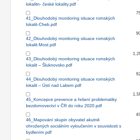
lokalitn- české lokality.pdf
7
41_Dlouhodobý monitoring situace romských
lokalit-Cheb.pdf
9
42_Dlouhodobý monitoring situace romských
lokalit-Most.pdf
1,
43_Dlouhodobý monitoring situace romských
lokalit – Šluknovsko.pdf
9
44_Dlouhodobý monitoring situace romských
lokalit – Ústí nad Labem.pdf
1,
45_Koncepce prevence a řešení problematiky
bezdomovectví v ČR do roku 2020.pdf
4
46_Mapování skupin obyvatel akutně
ohrožených sociálním vyloučením v souvislosti s
bydlením.pdf