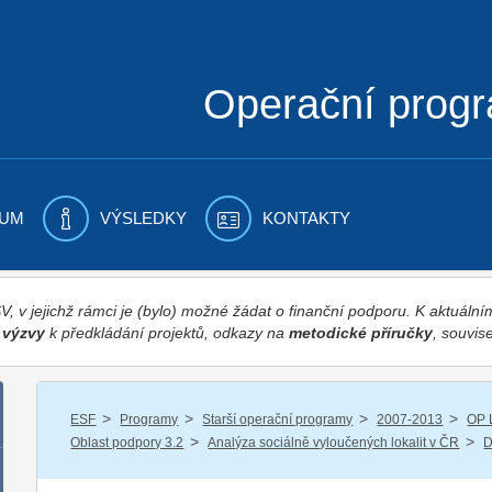
Operační prog
UM
VÝSLEDKY
KONTAKTY
 v jejichž rámci je (bylo) možné žádat o finanční podporu. K aktuál
,
výzvy
k předkládání projektů, odkazy na
metodické příručky
, souvise
/
/
/
/
ESF
Programy
Starší operační programy
2007-2013
OP 
/
/
Oblast podpory 3.2
Analýza sociálně vyloučených lokalit v ČR
D