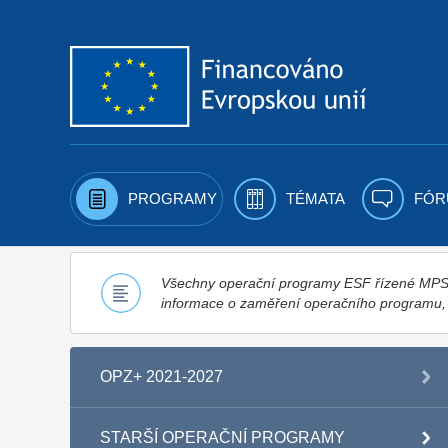
Přejít k obsahu
PROGRAMY
TÉMATA
FÓR
Všechny operační programy ESF řízené MPSV,
informace o zaměření operačního programu
OPZ+ 2021-2027
STARŠÍ OPERAČNÍ PROGRAMY