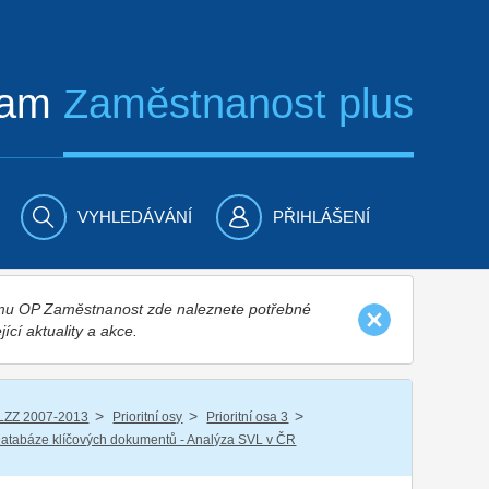
ram
Zaměstnanost plus
VYHLEDÁVÁNÍ
PŘIHLÁŠENÍ
nímu OP Zaměstnanost zde naleznete potřebné
jící aktuality a akce.
/
/
/
LZZ 2007-2013
Prioritní osy
Prioritní osa 3
atabáze klíčových dokumentů - Analýza SVL v ČR