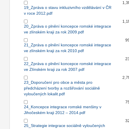
1,
19_Zpráva o stavu inkluzivního vzdělávání v ČR
v roce 2012.pdf
1,
20_Zpráva o plnění koncepce romské integrace
ve zlínském kraji za rok 2009.pdf
9
21_Zpráva o plnění koncepce romské integrace
ve zlínském kraji za rok 2010.pdf
2
22_Zpráva o plnění koncepce romské integrace
ve Zlínském kraji za rok 2007.pdf
2,
23_Doporučení pro obce a města pro
předcházení tvorby a rozšiřování sociálně
vyloučených lokalit.pdf
7
24_Koncepce integrace romské menšiny v
Jihočeském kraji 2012 – 2014.pdf
3
25_Strategie integrace sociálně vyloučených