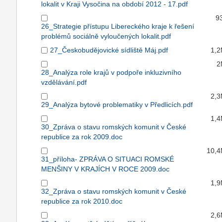
lokalit v Kraji Vysočina na období 2012 - 17.pdf
9
26_Strategie přístupu Libereckého kraje k řešení
problémů sociálně vyloučených lokalit.pdf
27_Českobudějovické sídliště Máj.pdf
1,
2
28_Analýza role krajů v podpoře inkluzivního
vzdělávání.pdf
2,
29_Analýza bytové problematiky v Předlicích.pdf
1,
30_Zpráva o stavu romských komunit v České
republice za rok 2009.doc
10,
31_příloha- ZPRÁVA O SITUACI ROMSKÉ
MENŠINY V KRAJÍCH V ROCE 2009.doc
1,
32_Zpráva o stavu romských komunit v České
republice za rok 2010.doc
2,