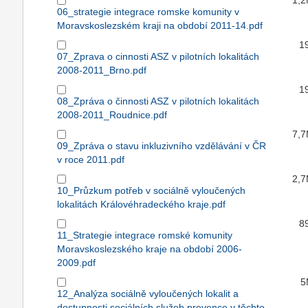
1,
06_strategie integrace romske komunity v
Moravskoslezském kraji na období 2011-14.pdf
1
07_Zprava o cinnosti ASZ v pilotních lokalitách
2008-2011_Brno.pdf
1
08_Zpráva o činnosti ASZ v pilotních lokalitách
2008-2011_Roudnice.pdf
7,
09_Zpráva o stavu inkluzivního vzdělávání v ČR
v roce 2011.pdf
2,
10_Průzkum potřeb v sociálně vyloučených
lokalitách Královéhradeckého kraje.pdf
8
11_Strategie integrace romské komunity
Moravskoslezského kraje na období 2006-
2009.pdf
5
12_Analýza sociálně vyloučených lokalit a
dostupnosti sociálních služeb prevence v těchto