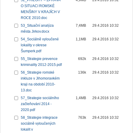
52_PŘÍLOHY – ZPRÁVA
4,9MB
29.4.2016 10:32
O SITUACI ROMSKÉ
MENŠINY V KRAJÍCH V
ROCE 2010.doc
53_Situační analýza
7,4MB
29.4.2016 10:32
města Jirkov.docx
54_Sociálně vyloučené
1,1MB
29.4.2016 10:32
lokality v okrese
Šumperk.pdf
55_Strategie prevence
692k
29.4.2016 10:32
kriminality 2012-2015.pdf
56_Strategie romské
136k
29.4.2016 10:32
inkluze v Jihomoravkém
kraji na období 2010-
13.doc
57_Strategie sociálního
1,4MB
29.4.2016 10:32
začleňování 2014 -
2020.pdf
58_Strategie integrace
763k
29.4.2016 10:32
sociálně vyloučených
lokalit v