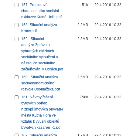
157_Prostorová
51k
29.4.2016 10:33
charakteristika sociální
exkluzev Kutné Hoře.pdf
158_Situační analýza
2,2MB
29.4.2016 10:33
Krnov.pdf
159_ Situační
2,3MB
29.4.2016 10:33
analýza.Zpráva o
vybraných otázkách
sociálního vyloučení a
nástrojích sociálního
začleňování v Odrách.pdf
160_ Situační analýza
2,5MB
29.4.2016 10:33
socioekonomického
rozvoje Osoblažska.pdf
161_Návrhy řešení
756k
29.4.2016 10:33
bytových potřeb
nízkopříjmových obyvatel
města Kutná Hora ve
vztahu k využití objektů
bývalých kasáren ~1.pdf
162_Situační analýza
1,7MB
29.4.2016 10:33