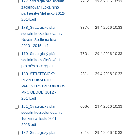
177_Strategie pro sociální
791k
29.4.2016 10:33
začleňování Lokálního
partnerství Mělnicko 2012-
2014.pdf
178_Strategický plán
887k
29.4.2016 10:33
sociálního začleňování v
Novém Sedle na léta
2013 - 2015.pdf
179_Strategický plán
753k
29.4.2016 10:33
sociálního začleňování
pro město Odry.pdf
180_STRATEGICKÝ
231k
29.4.2016 10:33
PLÁN LOKÁLNÍHO
PARTNERSTVÍ SOKOLOV
PRO OBDOBÍ 2012 -
2014.pdf
181_Strategický plán
608k
29.4.2016 10:33
sociálního začleňování v
Toužimi a Teplé 2011 -
2013.pdf
182_Strategický plán
761k
29.4.2016 10:33