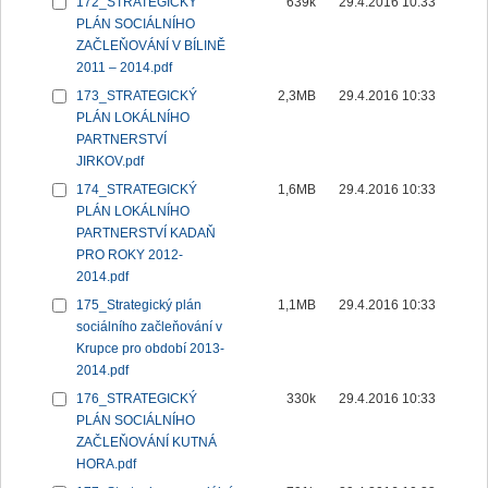
172_STRATEGICKÝ
639k
29.4.2016 10:33
PLÁN SOCIÁLNÍHO
ZAČLEŇOVÁNÍ V BÍLINĚ
2011 – 2014.pdf
173_STRATEGICKÝ
2,3MB
29.4.2016 10:33
PLÁN LOKÁLNÍHO
PARTNERSTVÍ
JIRKOV.pdf
174_STRATEGICKÝ
1,6MB
29.4.2016 10:33
PLÁN LOKÁLNÍHO
PARTNERSTVÍ KADAŇ
PRO ROKY 2012-
2014.pdf
175_Strategický plán
1,1MB
29.4.2016 10:33
sociálního začleňování v
Krupce pro období 2013-
2014.pdf
176_STRATEGICKÝ
330k
29.4.2016 10:33
PLÁN SOCIÁLNÍHO
ZAČLEŇOVÁNÍ KUTNÁ
HORA.pdf