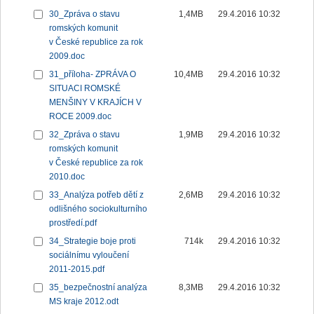
30_Zpráva o stavu
1,4MB
29.4.2016 10:32
romských komunit
v České republice za rok
2009.doc
31_příloha- ZPRÁVA O
10,4MB
29.4.2016 10:32
SITUACI ROMSKÉ
MENŠINY V KRAJÍCH V
ROCE 2009.doc
32_Zpráva o stavu
1,9MB
29.4.2016 10:32
romských komunit
v České republice za rok
2010.doc
33_Analýza potřeb dětí z
2,6MB
29.4.2016 10:32
odlišného sociokulturního
prostředí.pdf
34_Strategie boje proti
714k
29.4.2016 10:32
sociálnímu vyloučení
2011-2015.pdf
35_bezpečnostní analýza
8,3MB
29.4.2016 10:32
MS kraje 2012.odt