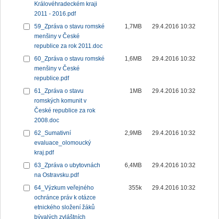
Královéhradeckém kraji
2011 - 2016.pdf
59_Zpráva o stavu romské
1,7MB
29.4.2016 10:32
menšiny v České
republice za rok 2011.doc
60_Zpráva o stavu romské
1,6MB
29.4.2016 10:32
menšiny v České
republice.pdf
61_Zpráva o stavu
1MB
29.4.2016 10:32
romských komunit v
České republice za rok
2008.doc
62_Sumativní
2,9MB
29.4.2016 10:32
evaluace_olomoucký
kraj.pdf
63_Zpráva o ubytovnách
6,4MB
29.4.2016 10:32
na Ostravsku.pdf
64_Výzkum veřejného
355k
29.4.2016 10:32
ochránce práv k otázce
etnického složení žáků
bývalých zvláštních