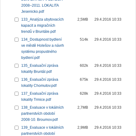
2008–2011. LOKALITA
Jesenicko.pdf
133_Analýza ubytovacích
2,5MB
29.4.2016 10:33
kapacit a migračních
trendů v Bruntále.pdf
134_Dostupnost bydlení
514k
29.4.2016 10:33
ve městě Holešov a návrh
systému propustného
bydlení.pdf
135_Evaluační zpráva
602k
29.4.2016 10:33
lokality Bruntál.pdf
136_Evaluační zpráva
675k
29.4.2016 10:33
lokality Chomutov.pdf
137_Evaluační zpráva
628k
29.4.2016 10:33
lokality Trmice.pdf
138_Evaluace v lokálních
2,7MB
29.4.2016 10:33
partnerstvích období
2008-10. Broumov.pdf
139_Evaluace v lokálních
2,9MB
29.4.2016 10:33
partnerstvích období