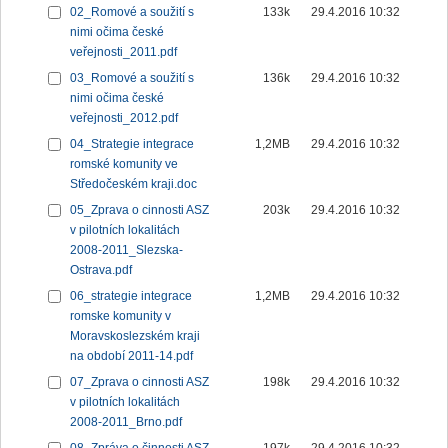
02_Romové a soužití s
133k
29.4.2016 10:32
nimi očima české
veřejnosti_2011.pdf
03_Romové a soužití s
136k
29.4.2016 10:32
nimi očima české
veřejnosti_2012.pdf
04_Strategie integrace
1,2MB
29.4.2016 10:32
romské komunity ve
Středočeském kraji.doc
05_Zprava o cinnosti ASZ
203k
29.4.2016 10:32
v pilotních lokalitách
2008-2011_Slezska-
Ostrava.pdf
06_strategie integrace
1,2MB
29.4.2016 10:32
romske komunity v
Moravskoslezském kraji
na období 2011-14.pdf
07_Zprava o cinnosti ASZ
198k
29.4.2016 10:32
v pilotních lokalitách
2008-2011_Brno.pdf