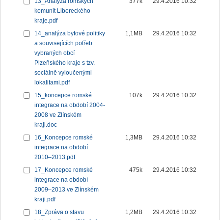
13_Analýza romských
377k
29.4.2016 10:32
komunit Libereckého
kraje.pdf
14_analýza bytové politiky
1,1MB
29.4.2016 10:32
a souvisejících potřeb
vybraných obcí
Plzeňského kraje s tzv.
sociálně vyloučenými
lokalitami.pdf
15_koncepce romské
107k
29.4.2016 10:32
integrace na období 2004-
2008 ve Zlínském
kraji.doc
16_Koncepce romské
1,3MB
29.4.2016 10:32
integrace na období
2010–2013.pdf
17_Koncepce romské
475k
29.4.2016 10:32
integrace na období
2009–2013 ve Zlínském
kraji.pdf
18_Zpráva o stavu
1,2MB
29.4.2016 10:32