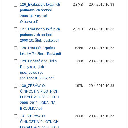
126_Evaluace v lokálních
2,8MB
29.4.2016 10:33
partnerstvích období
2008-10. Slezská
Ostrava.pdf
127_Evaluace v lokálních
2,5MB
29.4.2016 10:33
partnerstvích období
2008-10. Šluknovsko.pdf
128_Evaluační zpráva
826k
29.4.2016 10:33
lokality Toužim a Teplá.pdf
129_Občané o soužití s
120k
29.4.2016 10:33
Romy a o jejich
možnostech ve
společnosti_2009.pdf
130_ZPRÁVA O
197k
29.4.2016 10:33
ČINNOSTI V PILOTNÍCH
LOKALITÁCH V LETECH
2008–2011. LOKALITA
BROUMOV.pdf
131_ZPRÁVA O
200k
29.4.2016 10:33
ČINNOSTI V PILOTNÍCH
LOKALITÁCH V LETECH