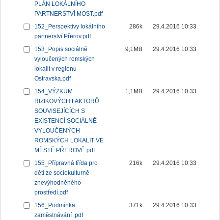
PLÁN LOKÁLNÍHO
PARTNERSTVÍ MOST.pdf
152_Perspektivy lokálního
286k
29.4.2016 10:33
partnerství Přerov.pdf
153_Popis sociálně
9,1MB
29.4.2016 10:33
vyloučených romských
lokalit v regionu
Ostravska.pdf
154_VÝZKUM
1,1MB
29.4.2016 10:33
RIZIKOVÝCH FAKTORŮ
SOUVISEJÍCÍCH S
EXISTENCÍ SOCIÁLNĚ
VYLOUČENÝCH
ROMSKÝCH LOKALIT VE
MĚSTĚ PŘEROVĚ.pdf
155_Přípravná třída pro
216k
29.4.2016 10:33
děti ze sociokulturně
znevýhodněného
prostředí.pdf
156_Podmínka
371k
29.4.2016 10:33
zaměstnávání .pdf