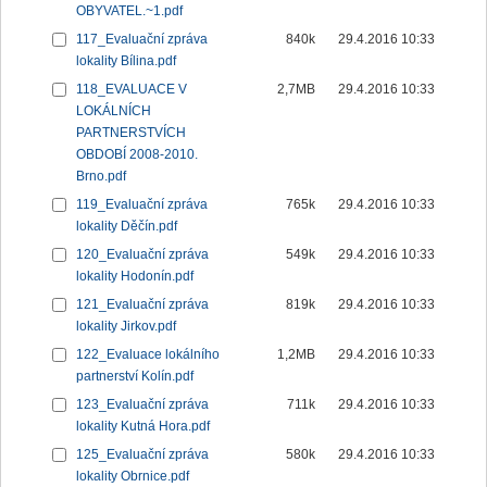
OBYVATEL.~1.pdf
117_Evaluační zpráva
840k
29.4.2016 10:33
lokality Bílina.pdf
118_EVALUACE V
2,7MB
29.4.2016 10:33
LOKÁLNÍCH
PARTNERSTVÍCH
OBDOBÍ 2008-2010.
Brno.pdf
119_Evaluační zpráva
765k
29.4.2016 10:33
lokality Děčín.pdf
120_Evaluační zpráva
549k
29.4.2016 10:33
lokality Hodonín.pdf
121_Evaluační zpráva
819k
29.4.2016 10:33
lokality Jirkov.pdf
122_Evaluace lokálního
1,2MB
29.4.2016 10:33
partnerství Kolín.pdf
123_Evaluační zpráva
711k
29.4.2016 10:33
lokality Kutná Hora.pdf
125_Evaluační zpráva
580k
29.4.2016 10:33
lokality Obrnice.pdf