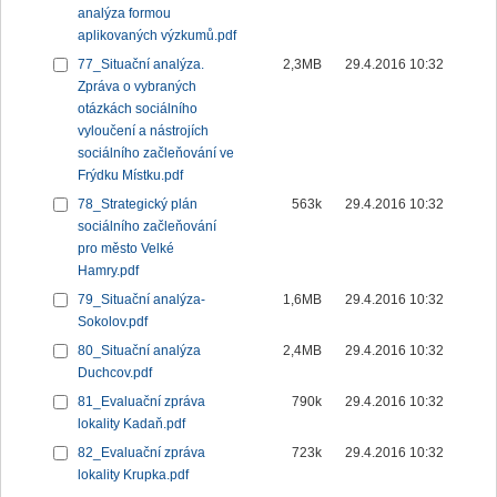
analýza formou
aplikovaných výzkumů.pdf
77_Situační analýza.
2,3MB
29.4.2016 10:32
Zpráva o vybraných
otázkách sociálního
vyloučení a nástrojích
sociálního začleňování ve
Frýdku Místku.pdf
78_Strategický plán
563k
29.4.2016 10:32
sociálního začleňování
pro město Velké
Hamry.pdf
79_Situační analýza-
1,6MB
29.4.2016 10:32
Sokolov.pdf
80_Situační analýza
2,4MB
29.4.2016 10:32
Duchcov.pdf
81_Evaluační zpráva
790k
29.4.2016 10:32
lokality Kadaň.pdf
82_Evaluační zpráva
723k
29.4.2016 10:32
lokality Krupka.pdf