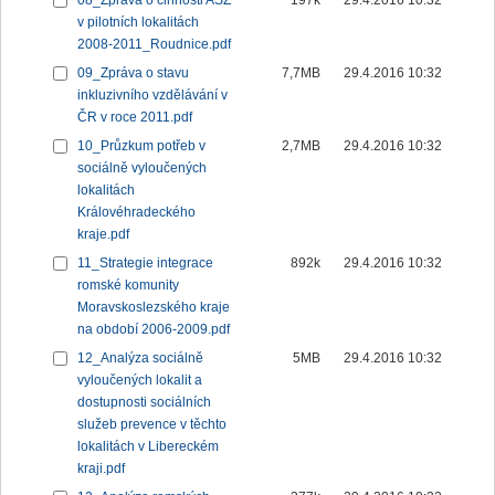
08_Zpráva o činnosti ASZ
197k
29.4.2016 10:32
v pilotních lokalitách
2008-2011_Roudnice.pdf
09_Zpráva o stavu
7,7MB
29.4.2016 10:32
inkluzivního vzdělávání v
ČR v roce 2011.pdf
10_Průzkum potřeb v
2,7MB
29.4.2016 10:32
sociálně vyloučených
lokalitách
Královéhradeckého
kraje.pdf
11_Strategie integrace
892k
29.4.2016 10:32
romské komunity
Moravskoslezského kraje
na období 2006-2009.pdf
12_Analýza sociálně
5MB
29.4.2016 10:32
vyloučených lokalit a
dostupnosti sociálních
služeb prevence v těchto
lokalitách v Libereckém
kraji.pdf