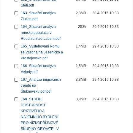
Štětí.pdf
163_Situační analýza
2,8MB
29.4.2016 10:33
Žlutice.pdf
164_Situacni analyza
253k
29.4.2016 10:33
romske populace v
Roudnici nad Labem.pdf
165_Vystehovani Romu
1,4MB
29.4.2016 10:33
ze Vsetina na Jesenicko a
Prostejovsko.pdf
166_Situační analýza
1,5MB
29.4.2016 10:33
Vejprty.pdf
167_Analýza migračních
3,3MB
29.4.2016 10:33
trendů na
Šluknovsku.pdf.pdf
168_STUDIE
3,9MB
29.4.2016 10:33
DOSTUPNOSTI
KRIZOVÉHO A
NÁJEMNÍHO BYDLENÍ
PRO NÍZKOPŘÍJMOVÉ
SKUPINY OBYVATEL V