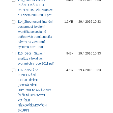
113_STRATEGICKÝ
334k
29.4.2016 10:33
PLÁN LOKÁLNÍHO
PARTNERSTVÍ Roudnice
n. Labem 2010-2011.pdf
114_Zhodnocení finanční
1,1MB
29.4.2016 10:33
dostupnosti bydlení,
kvantifikace sociálně
potřebných domácností a
návrhy na zavedení
systému pro~1.pdf
115_Děčín. Situační
943k
29.4.2016 10:33
analýzy v lokalitách
vybraných v roce 2011.pdf
116_ANALÝZA
478k
29.4.2016 10:33
FUNGOVÁNÍ
EXISTUJÍCÍCH
„SOCIÁLNÍCH
UBYTOVEN“ A NÁVRHY
ŘEŠENÍ BYTOVÝCH
POTŘEB
NÍZKOPŘÍJMOVÝCH
SKUPIN