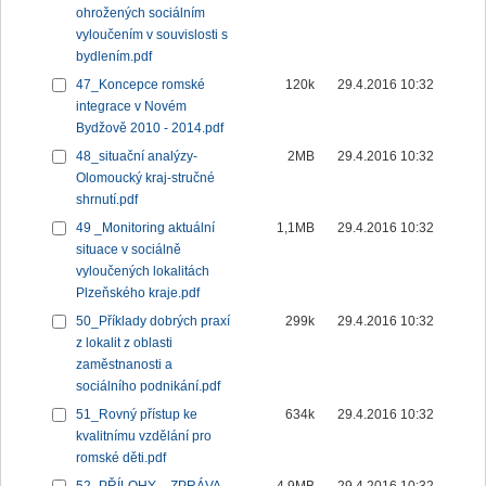
ohrožených sociálním
vyloučením v souvislosti s
bydlením.pdf
47_Koncepce romské
120k
29.4.2016 10:32
integrace v Novém
Bydžově 2010 - 2014.pdf
48_situační analýzy-
2MB
29.4.2016 10:32
Olomoucký kraj-stručné
shrnutí.pdf
49 _Monitoring aktuální
1,1MB
29.4.2016 10:32
situace v sociálně
vyloučených lokalitách
Plzeňského kraje.pdf
50_Příklady dobrých praxí
299k
29.4.2016 10:32
z lokalit z oblasti
zaměstnanosti a
sociálního podnikání.pdf
51_Rovný přístup ke
634k
29.4.2016 10:32
kvalitnímu vzdělání pro
romské děti.pdf