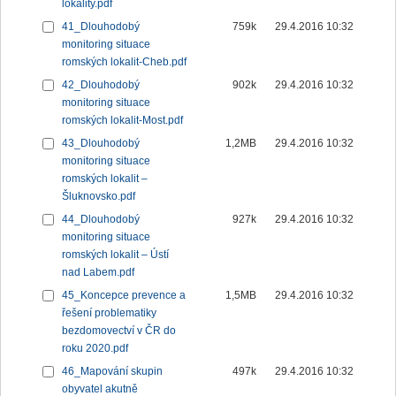
lokality.pdf
41_Dlouhodobý
759k
29.4.2016 10:32
monitoring situace
romských lokalit-Cheb.pdf
42_Dlouhodobý
902k
29.4.2016 10:32
monitoring situace
romských lokalit-Most.pdf
43_Dlouhodobý
1,2MB
29.4.2016 10:32
monitoring situace
romských lokalit –
Šluknovsko.pdf
44_Dlouhodobý
927k
29.4.2016 10:32
monitoring situace
romských lokalit – Ústí
nad Labem.pdf
45_Koncepce prevence a
1,5MB
29.4.2016 10:32
řešení problematiky
bezdomovectví v ČR do
roku 2020.pdf
46_Mapování skupin
497k
29.4.2016 10:32
obyvatel akutně