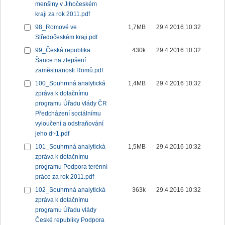
menšiny v Jihočeském
kraji za rok 2011.pdf
98_Romové ve
1,7MB
29.4.2016 10:32
Středočeském kraji.pdf
99_Česká republika.
430k
29.4.2016 10:32
Šance na zlepšení
zaměstnanosti Romů.pdf
100_Souhrnná analytická
1,4MB
29.4.2016 10:32
zpráva k dotačnímu
programu Úřadu vlády ČR
Předcházení sociálnímu
vyloučení a odstraňování
jeho d~1.pdf
101_Souhrnná analytická
1,5MB
29.4.2016 10:32
zpráva k dotačnímu
programu Podpora terénní
práce za rok 2011.pdf
102_Souhrnná analytická
363k
29.4.2016 10:32
zpráva k dotačnímu
programu Úřadu vlády
České republiky Podpora