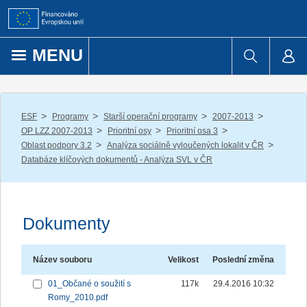
Přejít k obsahu
MENU
/
/
/
/
ESF
Programy
Starší operační programy
2007-2013
/
/
/
OP LZZ 2007-2013
Prioritní osy
Prioritní osa 3
/
/
Oblast podpory 3.2
Analýza sociálně vyloučených lokalit v ČR
Databáze klíčových dokumentů - Analýza SVL v ČR
Dokumenty
Název souboru
Velikost
Poslední změna
01_Občané o soužití s
117k
29.4.2016 10:32
Romy_2010.pdf