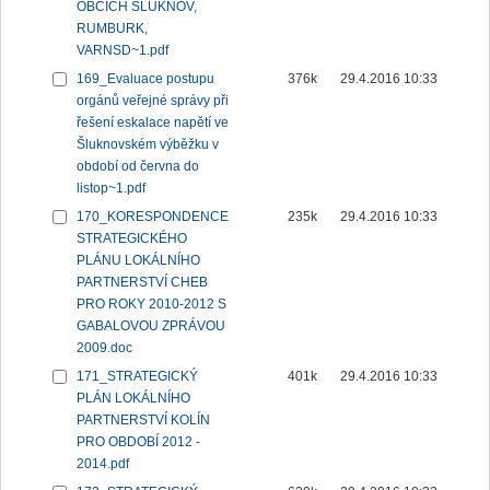
OBCÍCH ŠLUKNOV,
RUMBURK,
VARNSD~1.pdf
169_Evaluace postupu
376k
29.4.2016 10:33
orgánů veřejné správy při
řešení eskalace napětí ve
Šluknovském výběžku v
období od června do
listop~1.pdf
170_KORESPONDENCE
235k
29.4.2016 10:33
STRATEGICKÉHO
PLÁNU LOKÁLNÍHO
PARTNERSTVÍ CHEB
PRO ROKY 2010-2012 S
GABALOVOU ZPRÁVOU
2009.doc
171_STRATEGICKÝ
401k
29.4.2016 10:33
PLÁN LOKÁLNÍHO
PARTNERSTVÍ KOLÍN
PRO OBDOBÍ 2012 -
2014.pdf