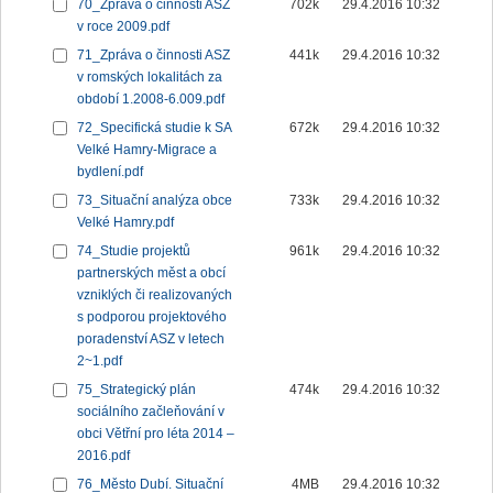
70_Zpráva o činnosti ASZ
702k
29.4.2016 10:32
v roce 2009.pdf
71_Zpráva o činnosti ASZ
441k
29.4.2016 10:32
v romských lokalitách za
období 1.2008-6.009.pdf
72_Specifická studie k SA
672k
29.4.2016 10:32
Velké Hamry-Migrace a
bydlení.pdf
73_Situační analýza obce
733k
29.4.2016 10:32
Velké Hamry.pdf
74_Studie projektů
961k
29.4.2016 10:32
partnerských měst a obcí
vzniklých či realizovaných
s podporou projektového
poradenství ASZ v letech
2~1.pdf
75_Strategický plán
474k
29.4.2016 10:32
sociálního začleňování v
obci Větřní pro léta 2014 –
2016.pdf
76_Město Dubí. Situační
4MB
29.4.2016 10:32