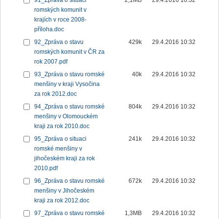
91_Zpráva o situaci
2,1MB
29.4.2016 10:32
romských komunit v
krajích v roce 2008-
příloha.doc
92_Zpráva o stavu
429k
29.4.2016 10:32
romských komunit v ČR za
rok 2007.pdf
93_Zpráva o stavu romské
40k
29.4.2016 10:32
menšiny v kraji Vysočina
za rok 2012.doc
94_Zpráva o stavu romské
804k
29.4.2016 10:32
menšiny v Olomouckém
kraji za rok 2010.doc
95_Zpráva o situaci
241k
29.4.2016 10:32
romské menšiny v
jihočeském kraji za rok
2010.pdf
96_Zpráva o stavu romské
672k
29.4.2016 10:32
menšiny v Jihočeském
kraji za rok 2012.doc
97_Zpráva o stavu romské
1,3MB
29.4.2016 10:32