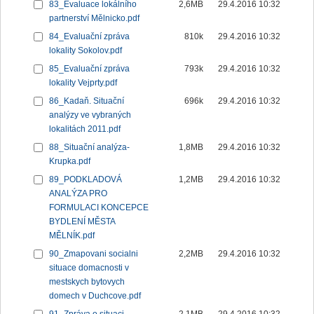
83_Evaluace lokálního
2,6MB
29.4.2016 10:32
partnerství Mělnicko.pdf
84_Evaluační zpráva
810k
29.4.2016 10:32
lokality Sokolov.pdf
85_Evaluační zpráva
793k
29.4.2016 10:32
lokality Vejprty.pdf
86_Kadaň. Situační
696k
29.4.2016 10:32
analýzy ve vybraných
lokalitách 2011.pdf
88_Situační analýza-
1,8MB
29.4.2016 10:32
Krupka.pdf
89_PODKLADOVÁ
1,2MB
29.4.2016 10:32
ANALÝZA PRO
FORMULACI KONCEPCE
BYDLENÍ MĚSTA
MĚLNÍK.pdf
90_Zmapovani socialni
2,2MB
29.4.2016 10:32
situace domacnosti v
mestskych bytovych
domech v Duchcove.pdf