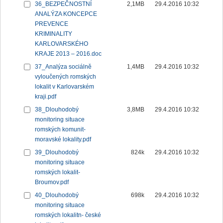
36_BEZPEČNOSTNÍ
2,1MB
29.4.2016 10:32
ANALÝZA KONCEPCE
PREVENCE
KRIMINALITY
KARLOVARSKÉHO
KRAJE 2013 – 2016.doc
37_Analýza sociálně
1,4MB
29.4.2016 10:32
vyloučených romských
lokalit v Karlovarském
kraji.pdf
38_Dlouhodobý
3,8MB
29.4.2016 10:32
monitoring situace
romských komunit-
moravské lokality.pdf
39_Dlouhodobý
824k
29.4.2016 10:32
monitoring situace
romských lokalit-
Broumov.pdf
40_Dlouhodobý
698k
29.4.2016 10:32
monitoring situace
romských lokalitn- české