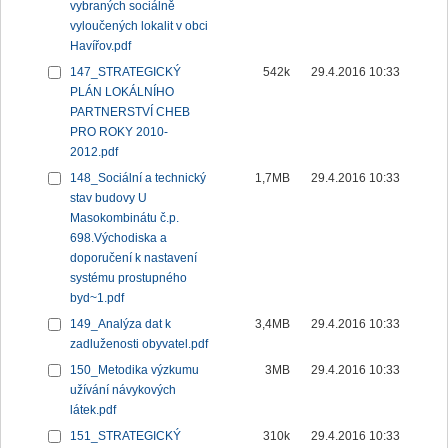
vybraných sociálně
vyloučených lokalit v obci
Havířov.pdf
147_STRATEGICKÝ
542k
29.4.2016 10:33
PLÁN LOKÁLNÍHO
PARTNERSTVÍ CHEB
PRO ROKY 2010-
2012.pdf
148_Sociální a technický
1,7MB
29.4.2016 10:33
stav budovy U
Masokombinátu č.p.
698.Východiska a
doporučení k nastavení
systému prostupného
byd~1.pdf
149_Analýza dat k
3,4MB
29.4.2016 10:33
zadluženosti obyvatel.pdf
150_Metodika výzkumu
3MB
29.4.2016 10:33
užívání návykových
látek.pdf
151_STRATEGICKÝ
310k
29.4.2016 10:33