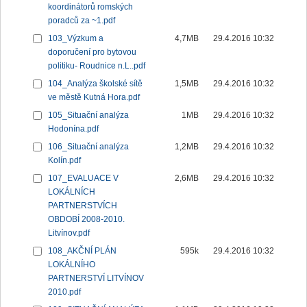
koordinátorů romských
poradců za ~1.pdf
103_Výzkum a
4,7MB
29.4.2016 10:32
doporučení pro bytovou
politiku- Roudnice n.L..pdf
104_Analýza školské sítě
1,5MB
29.4.2016 10:32
ve městě Kutná Hora.pdf
105_Situační analýza
1MB
29.4.2016 10:32
Hodonína.pdf
106_Situační analýza
1,2MB
29.4.2016 10:32
Kolín.pdf
107_EVALUACE V
2,6MB
29.4.2016 10:32
LOKÁLNÍCH
PARTNERSTVÍCH
OBDOBÍ 2008-2010.
Litvínov.pdf
108_AKČNÍ PLÁN
595k
29.4.2016 10:32
LOKÁLNÍHO
PARTNERSTVÍ LITVÍNOV
2010.pdf