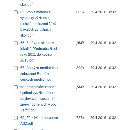
škol.pdf
65_Popis metody a
685k
29.4.2016 10:32
výsledky výzkumu
etnického složení žáků
bývalých zvláštních
škol.pdf
66_Zpráva o situaci v
1,9MB
29.4.2016 10:32
lokalitě Přednádraží od
roku 2011 do kvetna
2013.pdf
67_Analýza mediálního
898k
29.4.2016 10:32
zobrazení Romů v
českých médiích.pdf
68_Zmapování kapacit
1,5MB
29.4.2016 10:32
bydlení využívaného k
ubytovávání sociálně
znevýhodněných v obci
Větřní.pdf
69_Efektivita intervence
787k
29.4.2016 10:32
ASZ.pdf