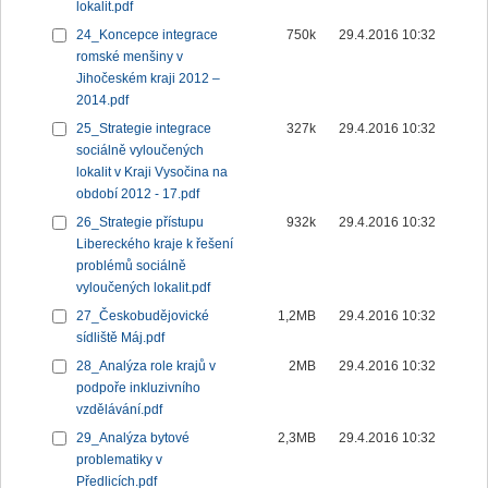
lokalit.pdf
24_Koncepce integrace
750k
29.4.2016 10:32
romské menšiny v
Jihočeském kraji 2012 –
2014.pdf
25_Strategie integrace
327k
29.4.2016 10:32
sociálně vyloučených
lokalit v Kraji Vysočina na
období 2012 - 17.pdf
26_Strategie přístupu
932k
29.4.2016 10:32
Libereckého kraje k řešení
problémů sociálně
vyloučených lokalit.pdf
27_Českobudějovické
1,2MB
29.4.2016 10:32
sídliště Máj.pdf
28_Analýza role krajů v
2MB
29.4.2016 10:32
podpoře inkluzivního
vzdělávání.pdf
29_Analýza bytové
2,3MB
29.4.2016 10:32
problematiky v
Předlicích.pdf