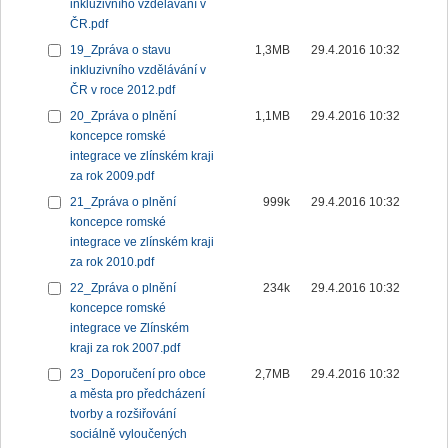
inkluzivního vzdělávání v
ČR.pdf
19_Zpráva o stavu
1,3MB
29.4.2016 10:32
inkluzivního vzdělávání v
ČR v roce 2012.pdf
20_Zpráva o plnění
1,1MB
29.4.2016 10:32
koncepce romské
integrace ve zlínském kraji
za rok 2009.pdf
21_Zpráva o plnění
999k
29.4.2016 10:32
koncepce romské
integrace ve zlínském kraji
za rok 2010.pdf
22_Zpráva o plnění
234k
29.4.2016 10:32
koncepce romské
integrace ve Zlínském
kraji za rok 2007.pdf
23_Doporučení pro obce
2,7MB
29.4.2016 10:32
a města pro předcházení
tvorby a rozšiřování
sociálně vyloučených