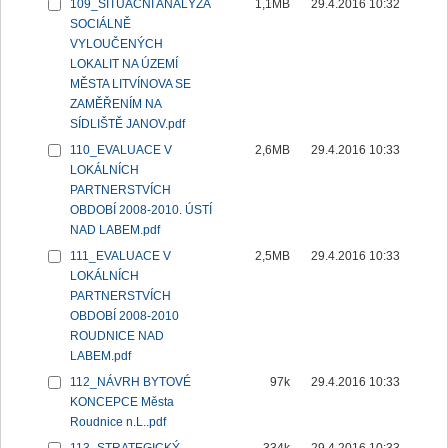
109_SITUAČNÍ ANALÝZA
1,1MB
29.4.2016 10:32
SOCIÁLNĚ
VYLOUČENÝCH
LOKALIT NA ÚZEMÍ
MĚSTA LITVÍNOVA SE
ZAMĚŘENÍM NA
SÍDLIŠTĚ JANOV.pdf
110_EVALUACE V
2,6MB
29.4.2016 10:33
LOKÁLNÍCH
PARTNERSTVÍCH
OBDOBÍ 2008-2010. ÚSTÍ
NAD LABEM.pdf
111_EVALUACE V
2,5MB
29.4.2016 10:33
LOKÁLNÍCH
PARTNERSTVÍCH
OBDOBÍ 2008-2010
ROUDNICE NAD
LABEM.pdf
112_NÁVRH BYTOVÉ
97k
29.4.2016 10:33
KONCEPCE Města
Roudnice n.L..pdf