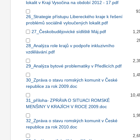
lokalit v Kraji Vysočina na období 2012 - 17.pdf
9
26_Strategie přístupu Libereckého kraje k řešení
problémů sociálně vyloučených lokalit.pdf
27_Českobudějovické sídliště Máj.pdf
1,
2
28_Analýza role krajů v podpoře inkluzivního
vzdělávání.pdf
2,
29_Analýza bytové problematiky v Předlicích.pdf
1,
30_Zpráva o stavu romských komunit v České
republice za rok 2009.doc
10,
31_příloha- ZPRÁVA O SITUACI ROMSKÉ
MENŠINY V KRAJÍCH V ROCE 2009.doc
1,
32_Zpráva o stavu romských komunit v České
republice za rok 2010.doc
2,