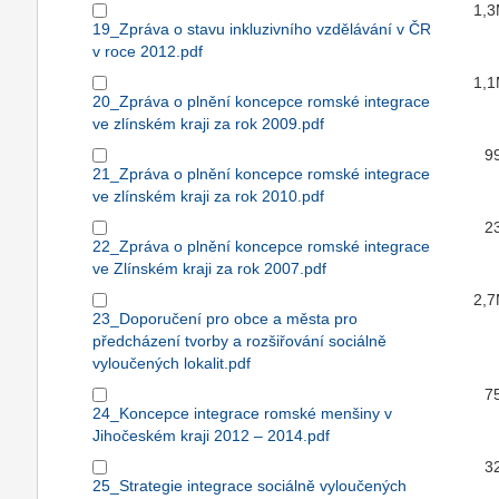
1,
19_Zpráva o stavu inkluzivního vzdělávání v ČR
v roce 2012.pdf
1,
20_Zpráva o plnění koncepce romské integrace
ve zlínském kraji za rok 2009.pdf
9
21_Zpráva o plnění koncepce romské integrace
ve zlínském kraji za rok 2010.pdf
2
22_Zpráva o plnění koncepce romské integrace
ve Zlínském kraji za rok 2007.pdf
2,
23_Doporučení pro obce a města pro
předcházení tvorby a rozšiřování sociálně
vyloučených lokalit.pdf
7
24_Koncepce integrace romské menšiny v
Jihočeském kraji 2012 – 2014.pdf
3
25_Strategie integrace sociálně vyloučených