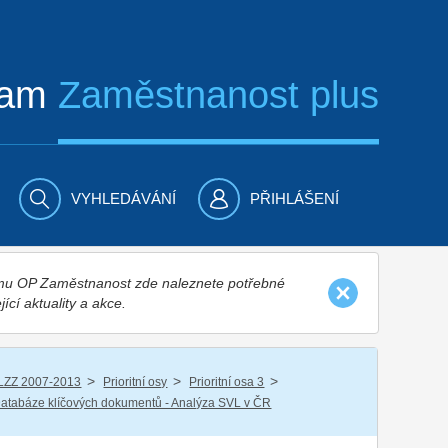
ram
Zaměstnanost plus
VYHLEDÁVÁNÍ
PŘIHLÁŠENÍ
nímu OP Zaměstnanost zde naleznete potřebné
jící aktuality a akce.
/
/
/
LZZ 2007-2013
Prioritní osy
Prioritní osa 3
atabáze klíčových dokumentů - Analýza SVL v ČR