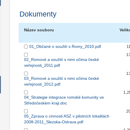
Dokumenty
Název souboru
Velik
01_Občané o soužití s Romy_2010.pdf
1
1
02_Romové a soužití s nimi očima české
veřejnosti_2011.pdf
1
03_Romové a soužití s nimi očima české
veřejnosti_2012.pdf
1,
04_Strategie integrace romské komunity ve
Středočeském kraji.doc
2
05_Zprava o cinnosti ASZ v pilotních lokalitách
2008-2011_Slezska-Ostrava.pdf