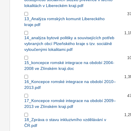
lokalitách v Libereckém kraji.pdf
3
13_Analýza romských komunit Libereckého
kraje.pdf
1,
14_analýza bytové politiky a souvisejících potřeb
vybraných obcí Plzeňského kraje s tzv. sociálně
vyloučenými lokalitami.pdf
1
15_koncepce romské integrace na období 2004-
2008 ve Zlínském kraji.doc
1,
16_Koncepce romské integrace na období 2010–
2013.pdf
4
17_Koncepce romské integrace na období 2009–
2013 ve Zlínském kraji.pdf
1,
18_Zpráva o stavu inkluzivního vzdělávání v
ČR.pdf