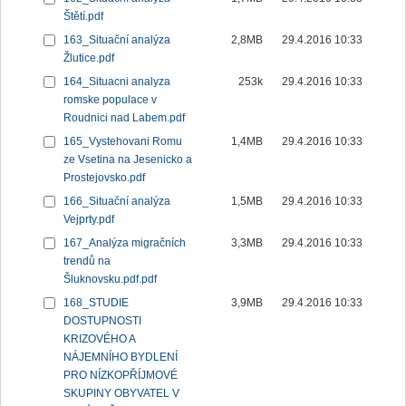
Štětí.pdf
163_Situační analýza
2,8MB
29.4.2016 10:33
Žlutice.pdf
164_Situacni analyza
253k
29.4.2016 10:33
romske populace v
Roudnici nad Labem.pdf
165_Vystehovani Romu
1,4MB
29.4.2016 10:33
ze Vsetina na Jesenicko a
Prostejovsko.pdf
166_Situační analýza
1,5MB
29.4.2016 10:33
Vejprty.pdf
167_Analýza migračních
3,3MB
29.4.2016 10:33
trendů na
Šluknovsku.pdf.pdf
168_STUDIE
3,9MB
29.4.2016 10:33
DOSTUPNOSTI
KRIZOVÉHO A
NÁJEMNÍHO BYDLENÍ
PRO NÍZKOPŘÍJMOVÉ
SKUPINY OBYVATEL V