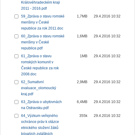
Královéhradeckém kraji
2011 - 2016.pdf
59_Zpráva o stavu romské
1,7MB
29.4.2016 10:32
menšiny v České
republice za rok 2011.doc
60_Zpráva o stavu romské
1,6MB
29.4.2016 10:32
menšiny v České
republice.pdf
61_Zpráva o stavu
1MB
29.4.2016 10:32
romských komunit v
České republice za rok
2008.doc
62_Sumativní
2,9MB
29.4.2016 10:32
evaluace_olomoucký
kraj.pdf
63_Zpráva o ubytovnách
6,4MB
29.4.2016 10:32
na Ostravsku.pdf
64_Výzkum veřejného
355k
29.4.2016 10:32
ochránce práv k otázce
etnického složení žáků
bývalých zvláštních