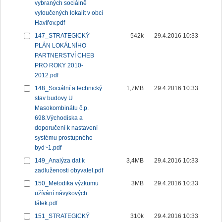
vybraných sociálně
vyloučených lokalit v obci
Havířov.pdf
147_STRATEGICKÝ
542k
29.4.2016 10:33
PLÁN LOKÁLNÍHO
PARTNERSTVÍ CHEB
PRO ROKY 2010-
2012.pdf
148_Sociální a technický
1,7MB
29.4.2016 10:33
stav budovy U
Masokombinátu č.p.
698.Východiska a
doporučení k nastavení
systému prostupného
byd~1.pdf
149_Analýza dat k
3,4MB
29.4.2016 10:33
zadluženosti obyvatel.pdf
150_Metodika výzkumu
3MB
29.4.2016 10:33
užívání návykových
látek.pdf
151_STRATEGICKÝ
310k
29.4.2016 10:33