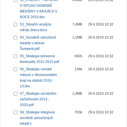
52_PŘÍLOHY – ZPRÁVA
4,9MB
29.4.2016 10:32
O SITUACI ROMSKÉ
MENŠINY V KRAJÍCH V
ROCE 2010.doc
53_Situační analýza
7,4MB
29.4.2016 10:32
města Jirkov.docx
54_Sociálně vyloučené
1,1MB
29.4.2016 10:32
lokality v okrese
Šumperk.pdf
55_Strategie prevence
692k
29.4.2016 10:32
kriminality 2012-2015.pdf
56_Strategie romské
136k
29.4.2016 10:32
inkluze v Jihomoravkém
kraji na období 2010-
13.doc
57_Strategie sociálního
1,4MB
29.4.2016 10:32
začleňování 2014 -
2020.pdf
58_Strategie integrace
763k
29.4.2016 10:32
sociálně vyloučených
lokalit v