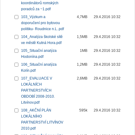
koordinátorů romských
poradců za ~1.pdf
103_Výzkum a
4,7MB
29.4.2016 10:32
doporučení pro bytovou
politiku- Roudnice n.L..pdf
104_Analýza školské sítě
1,5MB
29.4.2016 10:32
ve městě Kutná Hora.pdf
105_Situační analýza
1MB
29.4.2016 10:32
Hodonína.pdf
106_Situační analýza
1,2MB
29.4.2016 10:32
Kolín.pdf
107_EVALUACE V
2,6MB
29.4.2016 10:32
LOKÁLNÍCH
PARTNERSTVÍCH
OBDOBÍ 2008-2010.
Litvínov.pdf
108_AKČNÍ PLÁN
595k
29.4.2016 10:32
LOKÁLNÍHO
PARTNERSTVÍ LITVÍNOV
2010.pdf