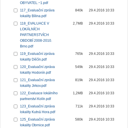
OBYVATEL.~1.pdf
117_Evaluační zpráva
840k
29.4.2016 10:33
lokality Bílina.pdf
118_EVALUACE V
2,7MB
29.4.2016 10:33
LOKÁLNÍCH
PARTNERSTVÍCH
OBDOBÍ 2008-2010.
Brno.pdf
119_Evaluační zpráva
765k
29.4.2016 10:33
lokality Děčín.pdf
120_Evaluační zpráva
549k
29.4.2016 10:33
lokality Hodonín.pdf
121_Evaluační zpráva
819k
29.4.2016 10:33
lokality Jirkov.pdf
122_Evaluace lokálního
1,2MB
29.4.2016 10:33
partnerství Kolín.pdf
123_Evaluační zpráva
711k
29.4.2016 10:33
lokality Kutná Hora.pdf
125_Evaluační zpráva
580k
29.4.2016 10:33
lokality Obrnice.pdf