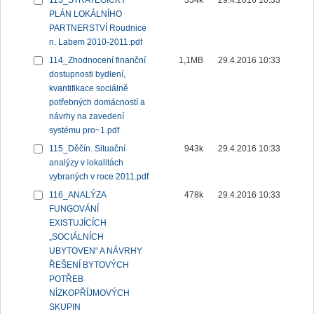
113_STRATEGICKÝ
334k
29.4.2016 10:33
PLÁN LOKÁLNÍHO
PARTNERSTVÍ Roudnice
n. Labem 2010-2011.pdf
114_Zhodnocení finanční
1,1MB
29.4.2016 10:33
dostupnosti bydlení,
kvantifikace sociálně
potřebných domácností a
návrhy na zavedení
systému pro~1.pdf
115_Děčín. Situační
943k
29.4.2016 10:33
analýzy v lokalitách
vybraných v roce 2011.pdf
116_ANALÝZA
478k
29.4.2016 10:33
FUNGOVÁNÍ
EXISTUJÍCÍCH
„SOCIÁLNÍCH
UBYTOVEN“ A NÁVRHY
ŘEŠENÍ BYTOVÝCH
POTŘEB
NÍZKOPŘÍJMOVÝCH
SKUPIN