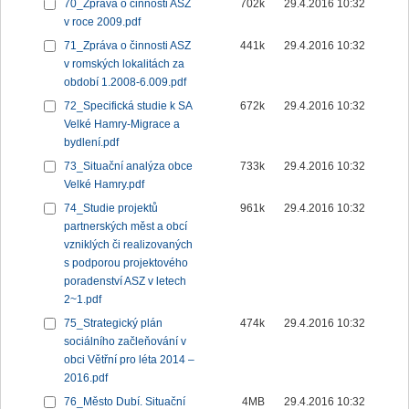
70_Zpráva o činnosti ASZ
702k
29.4.2016 10:32
v roce 2009.pdf
71_Zpráva o činnosti ASZ
441k
29.4.2016 10:32
v romských lokalitách za
období 1.2008-6.009.pdf
72_Specifická studie k SA
672k
29.4.2016 10:32
Velké Hamry-Migrace a
bydlení.pdf
73_Situační analýza obce
733k
29.4.2016 10:32
Velké Hamry.pdf
74_Studie projektů
961k
29.4.2016 10:32
partnerských měst a obcí
vzniklých či realizovaných
s podporou projektového
poradenství ASZ v letech
2~1.pdf
75_Strategický plán
474k
29.4.2016 10:32
sociálního začleňování v
obci Větřní pro léta 2014 –
2016.pdf
76_Město Dubí. Situační
4MB
29.4.2016 10:32