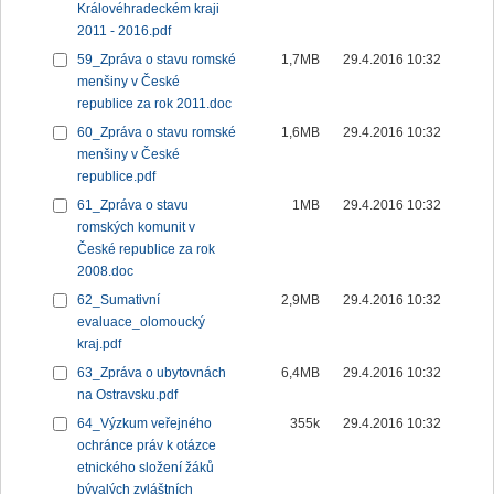
Královéhradeckém kraji
2011 - 2016.pdf
59_Zpráva o stavu romské
1,7MB
29.4.2016 10:32
menšiny v České
republice za rok 2011.doc
60_Zpráva o stavu romské
1,6MB
29.4.2016 10:32
menšiny v České
republice.pdf
61_Zpráva o stavu
1MB
29.4.2016 10:32
romských komunit v
České republice za rok
2008.doc
62_Sumativní
2,9MB
29.4.2016 10:32
evaluace_olomoucký
kraj.pdf
63_Zpráva o ubytovnách
6,4MB
29.4.2016 10:32
na Ostravsku.pdf
64_Výzkum veřejného
355k
29.4.2016 10:32
ochránce práv k otázce
etnického složení žáků
bývalých zvláštních