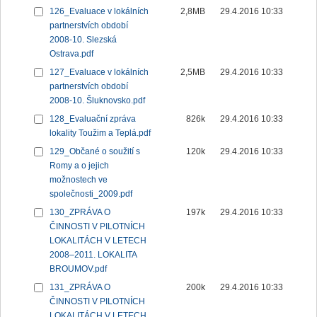
126_Evaluace v lokálních
2,8MB
29.4.2016 10:33
partnerstvích období
2008-10. Slezská
Ostrava.pdf
127_Evaluace v lokálních
2,5MB
29.4.2016 10:33
partnerstvích období
2008-10. Šluknovsko.pdf
128_Evaluační zpráva
826k
29.4.2016 10:33
lokality Toužim a Teplá.pdf
129_Občané o soužití s
120k
29.4.2016 10:33
Romy a o jejich
možnostech ve
společnosti_2009.pdf
130_ZPRÁVA O
197k
29.4.2016 10:33
ČINNOSTI V PILOTNÍCH
LOKALITÁCH V LETECH
2008–2011. LOKALITA
BROUMOV.pdf
131_ZPRÁVA O
200k
29.4.2016 10:33
ČINNOSTI V PILOTNÍCH
LOKALITÁCH V LETECH