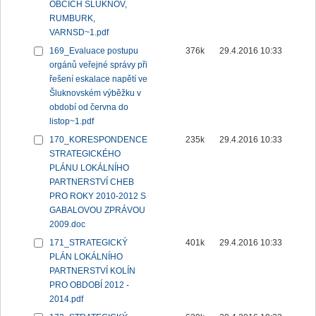
OBCÍCH ŠLUKNOV,
RUMBURK,
VARNSD~1.pdf
169_Evaluace postupu
376k
29.4.2016 10:33
orgánů veřejné správy při
řešení eskalace napětí ve
Šluknovském výběžku v
období od června do
listop~1.pdf
170_KORESPONDENCE
235k
29.4.2016 10:33
STRATEGICKÉHO
PLÁNU LOKÁLNÍHO
PARTNERSTVÍ CHEB
PRO ROKY 2010-2012 S
GABALOVOU ZPRÁVOU
2009.doc
171_STRATEGICKÝ
401k
29.4.2016 10:33
PLÁN LOKÁLNÍHO
PARTNERSTVÍ KOLÍN
PRO OBDOBÍ 2012 -
2014.pdf