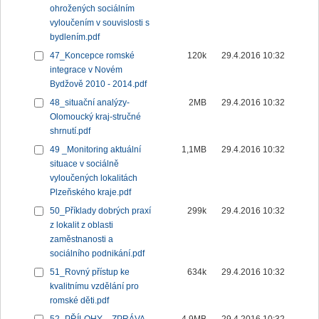
ohrožených sociálním
vyloučením v souvislosti s
bydlením.pdf
47_Koncepce romské
120k
29.4.2016 10:32
integrace v Novém
Bydžově 2010 - 2014.pdf
48_situační analýzy-
2MB
29.4.2016 10:32
Olomoucký kraj-stručné
shrnutí.pdf
49 _Monitoring aktuální
1,1MB
29.4.2016 10:32
situace v sociálně
vyloučených lokalitách
Plzeňského kraje.pdf
50_Příklady dobrých praxí
299k
29.4.2016 10:32
z lokalit z oblasti
zaměstnanosti a
sociálního podnikání.pdf
51_Rovný přístup ke
634k
29.4.2016 10:32
kvalitnímu vzdělání pro
romské děti.pdf