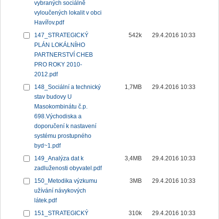
vybraných sociálně
vyloučených lokalit v obci
Havířov.pdf
147_STRATEGICKÝ
542k
29.4.2016 10:33
PLÁN LOKÁLNÍHO
PARTNERSTVÍ CHEB
PRO ROKY 2010-
2012.pdf
148_Sociální a technický
1,7MB
29.4.2016 10:33
stav budovy U
Masokombinátu č.p.
698.Východiska a
doporučení k nastavení
systému prostupného
byd~1.pdf
149_Analýza dat k
3,4MB
29.4.2016 10:33
zadluženosti obyvatel.pdf
150_Metodika výzkumu
3MB
29.4.2016 10:33
užívání návykových
látek.pdf
151_STRATEGICKÝ
310k
29.4.2016 10:33