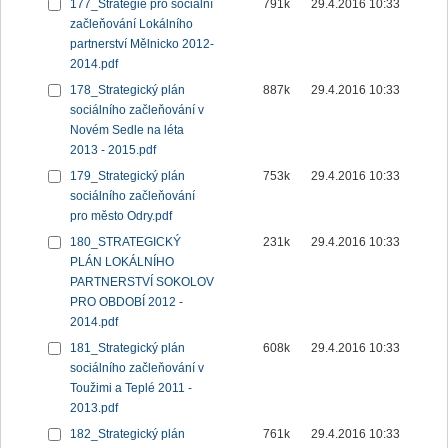
177_Strategie pro sociální
791k
29.4.2016 10:33
začleňování Lokálního
partnerství Mělnicko 2012-
2014.pdf
178_Strategický plán
887k
29.4.2016 10:33
sociálního začleňování v
Novém Sedle na léta
2013 - 2015.pdf
179_Strategický plán
753k
29.4.2016 10:33
sociálního začleňování
pro město Odry.pdf
180_STRATEGICKÝ
231k
29.4.2016 10:33
PLÁN LOKÁLNÍHO
PARTNERSTVÍ SOKOLOV
PRO OBDOBÍ 2012 -
2014.pdf
181_Strategický plán
608k
29.4.2016 10:33
sociálního začleňování v
Toužimi a Teplé 2011 -
2013.pdf
182_Strategický plán
761k
29.4.2016 10:33