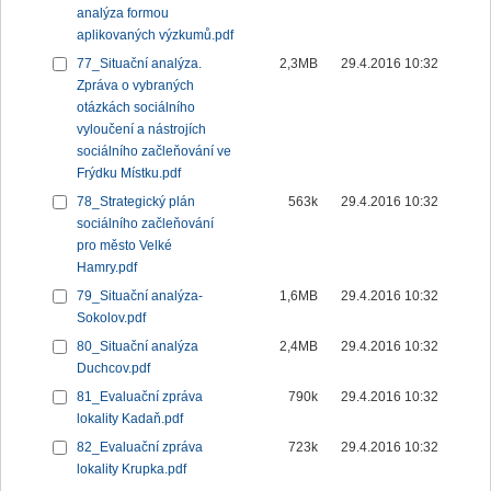
analýza formou
aplikovaných výzkumů.pdf
77_Situační analýza.
2,3MB
29.4.2016 10:32
Zpráva o vybraných
otázkách sociálního
vyloučení a nástrojích
sociálního začleňování ve
Frýdku Místku.pdf
78_Strategický plán
563k
29.4.2016 10:32
sociálního začleňování
pro město Velké
Hamry.pdf
79_Situační analýza-
1,6MB
29.4.2016 10:32
Sokolov.pdf
80_Situační analýza
2,4MB
29.4.2016 10:32
Duchcov.pdf
81_Evaluační zpráva
790k
29.4.2016 10:32
lokality Kadaň.pdf
82_Evaluační zpráva
723k
29.4.2016 10:32
lokality Krupka.pdf