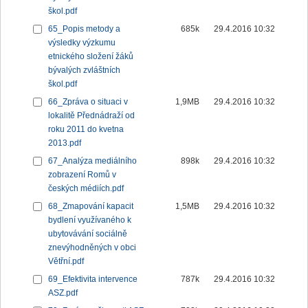
škol.pdf
65_Popis metody a
685k
29.4.2016 10:32
výsledky výzkumu
etnického složení žáků
bývalých zvláštních
škol.pdf
66_Zpráva o situaci v
1,9MB
29.4.2016 10:32
lokalitě Přednádraží od
roku 2011 do kvetna
2013.pdf
67_Analýza mediálního
898k
29.4.2016 10:32
zobrazení Romů v
českých médiích.pdf
68_Zmapování kapacit
1,5MB
29.4.2016 10:32
bydlení využívaného k
ubytovávání sociálně
znevýhodněných v obci
Větřní.pdf
69_Efektivita intervence
787k
29.4.2016 10:32
ASZ.pdf