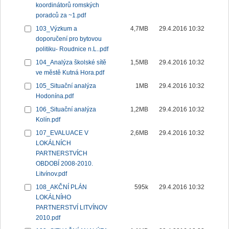
koordinátorů romských
poradců za ~1.pdf
103_Výzkum a
4,7MB
29.4.2016 10:32
doporučení pro bytovou
politiku- Roudnice n.L..pdf
104_Analýza školské sítě
1,5MB
29.4.2016 10:32
ve městě Kutná Hora.pdf
105_Situační analýza
1MB
29.4.2016 10:32
Hodonína.pdf
106_Situační analýza
1,2MB
29.4.2016 10:32
Kolín.pdf
107_EVALUACE V
2,6MB
29.4.2016 10:32
LOKÁLNÍCH
PARTNERSTVÍCH
OBDOBÍ 2008-2010.
Litvínov.pdf
108_AKČNÍ PLÁN
595k
29.4.2016 10:32
LOKÁLNÍHO
PARTNERSTVÍ LITVÍNOV
2010.pdf