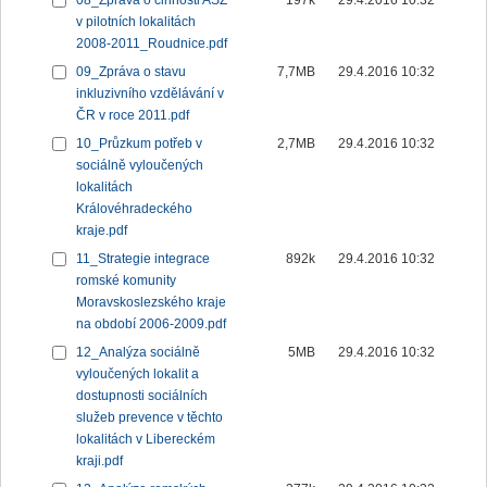
08_Zpráva o činnosti ASZ
197k
29.4.2016 10:32
v pilotních lokalitách
2008-2011_Roudnice.pdf
09_Zpráva o stavu
7,7MB
29.4.2016 10:32
inkluzivního vzdělávání v
ČR v roce 2011.pdf
10_Průzkum potřeb v
2,7MB
29.4.2016 10:32
sociálně vyloučených
lokalitách
Královéhradeckého
kraje.pdf
11_Strategie integrace
892k
29.4.2016 10:32
romské komunity
Moravskoslezského kraje
na období 2006-2009.pdf
12_Analýza sociálně
5MB
29.4.2016 10:32
vyloučených lokalit a
dostupnosti sociálních
služeb prevence v těchto
lokalitách v Libereckém
kraji.pdf