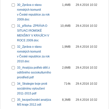
30_Zpráva o stavu
1,4MB
29.4.2016 10:32
romských komunit
v České republice za rok
2009.doc
31_příloha- ZPRÁVA O
10,4MB
29.4.2016 10:32
SITUACI ROMSKÉ
MENŠINY V KRAJÍCH V
ROCE 2009.doc
32_Zpráva o stavu
1,9MB
29.4.2016 10:32
romských komunit
v České republice za rok
2010.doc
33_Analýza potřeb dětí z
2,6MB
29.4.2016 10:32
odlišného sociokulturního
prostředí.pdf
34_Strategie boje proti
714k
29.4.2016 10:32
sociálnímu vyloučení
2011-2015.pdf
35_bezpečnostní analýza
8,3MB
29.4.2016 10:32
MS kraje 2012.odt