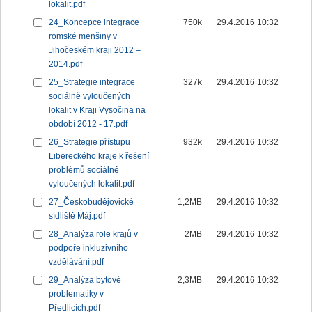
lokalit.pdf
24_Koncepce integrace
750k
29.4.2016 10:32
romské menšiny v
Jihočeském kraji 2012 –
2014.pdf
25_Strategie integrace
327k
29.4.2016 10:32
sociálně vyloučených
lokalit v Kraji Vysočina na
období 2012 - 17.pdf
26_Strategie přístupu
932k
29.4.2016 10:32
Libereckého kraje k řešení
problémů sociálně
vyloučených lokalit.pdf
27_Českobudějovické
1,2MB
29.4.2016 10:32
sídliště Máj.pdf
28_Analýza role krajů v
2MB
29.4.2016 10:32
podpoře inkluzivního
vzdělávání.pdf
29_Analýza bytové
2,3MB
29.4.2016 10:32
problematiky v
Předlicích.pdf