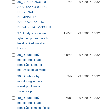
36_BEZPEČNOSTNÍ
2,1MB
29.4.2016 10:32
ANALÝZA KONCEPCE
PREVENCE
KRIMINALITY
KARLOVARSKÉHO
KRAJE 2013 – 2016.doc
37_Analýza sociálně
1,4MB
29.4.2016 10:32
vyloučených romských
lokalit v Karlovarském
kraji.pdf
38_Dlouhodobý
3,8MB
29.4.2016 10:32
monitoring situace
romských komunit-
moravské lokality.pdf
39_Dlouhodobý
824k
29.4.2016 10:32
monitoring situace
romských lokalit-
Broumov.pdf
40_Dlouhodobý
698k
29.4.2016 10:32
monitoring situace
romských lokalitn- české