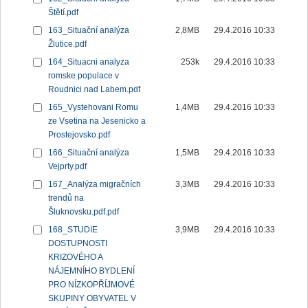
Štětí.pdf
163_Situační analýza
2,8MB
29.4.2016 10:33
Žlutice.pdf
164_Situacni analyza
253k
29.4.2016 10:33
romske populace v
Roudnici nad Labem.pdf
165_Vystehovani Romu
1,4MB
29.4.2016 10:33
ze Vsetina na Jesenicko a
Prostejovsko.pdf
166_Situační analýza
1,5MB
29.4.2016 10:33
Vejprty.pdf
167_Analýza migračních
3,3MB
29.4.2016 10:33
trendů na
Šluknovsku.pdf.pdf
168_STUDIE
3,9MB
29.4.2016 10:33
DOSTUPNOSTI
KRIZOVÉHO A
NÁJEMNÍHO BYDLENÍ
PRO NÍZKOPŘÍJMOVÉ
SKUPINY OBYVATEL V