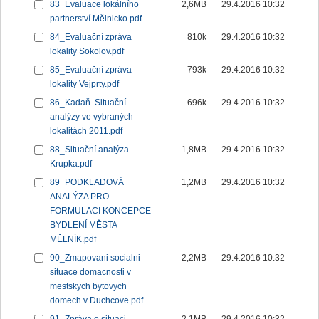
83_Evaluace lokálního
2,6MB
29.4.2016 10:32
partnerství Mělnicko.pdf
84_Evaluační zpráva
810k
29.4.2016 10:32
lokality Sokolov.pdf
85_Evaluační zpráva
793k
29.4.2016 10:32
lokality Vejprty.pdf
86_Kadaň. Situační
696k
29.4.2016 10:32
analýzy ve vybraných
lokalitách 2011.pdf
88_Situační analýza-
1,8MB
29.4.2016 10:32
Krupka.pdf
89_PODKLADOVÁ
1,2MB
29.4.2016 10:32
ANALÝZA PRO
FORMULACI KONCEPCE
BYDLENÍ MĚSTA
MĚLNÍK.pdf
90_Zmapovani socialni
2,2MB
29.4.2016 10:32
situace domacnosti v
mestskych bytovych
domech v Duchcove.pdf