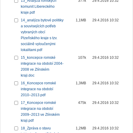
13_Analýza romských
377k
29.4.2016 10:32
komunit Libereckého
kraje.pdf
14_analýza bytové politiky
1,1MB
29.4.2016 10:32
a souvisejících potřeb
vybraných obcí
Plzeňského kraje s tzv.
sociálně vyloučenými
lokalitami.pdf
15_koncepce romské
107k
29.4.2016 10:32
integrace na období 2004-
2008 ve Zlínském
kraji.doc
16_Koncepce romské
1,3MB
29.4.2016 10:32
integrace na období
2010–2013.pdf
17_Koncepce romské
475k
29.4.2016 10:32
integrace na období
2009–2013 ve Zlínském
kraji.pdf
18_Zpráva o stavu
1,2MB
29.4.2016 10:32