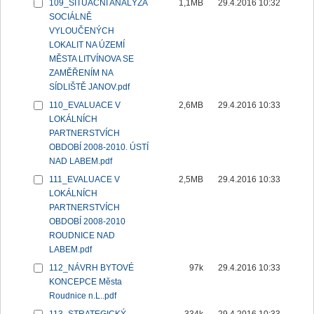
109_SITUAČNÍ ANALÝZA
1,1MB
29.4.2016 10:32
SOCIÁLNĚ
VYLOUČENÝCH
LOKALIT NA ÚZEMÍ
MĚSTA LITVÍNOVA SE
ZAMĚŘENÍM NA
SÍDLIŠTĚ JANOV.pdf
110_EVALUACE V
2,6MB
29.4.2016 10:33
LOKÁLNÍCH
PARTNERSTVÍCH
OBDOBÍ 2008-2010. ÚSTÍ
NAD LABEM.pdf
111_EVALUACE V
2,5MB
29.4.2016 10:33
LOKÁLNÍCH
PARTNERSTVÍCH
OBDOBÍ 2008-2010
ROUDNICE NAD
LABEM.pdf
112_NÁVRH BYTOVÉ
97k
29.4.2016 10:33
KONCEPCE Města
Roudnice n.L..pdf