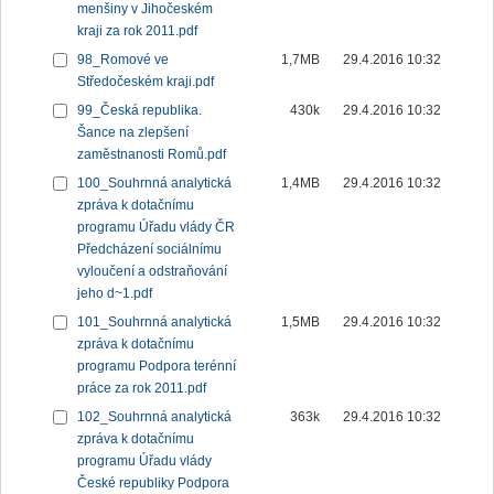
menšiny v Jihočeském
kraji za rok 2011.pdf
98_Romové ve
1,7MB
29.4.2016 10:32
Středočeském kraji.pdf
99_Česká republika.
430k
29.4.2016 10:32
Šance na zlepšení
zaměstnanosti Romů.pdf
100_Souhrnná analytická
1,4MB
29.4.2016 10:32
zpráva k dotačnímu
programu Úřadu vlády ČR
Předcházení sociálnímu
vyloučení a odstraňování
jeho d~1.pdf
101_Souhrnná analytická
1,5MB
29.4.2016 10:32
zpráva k dotačnímu
programu Podpora terénní
práce za rok 2011.pdf
102_Souhrnná analytická
363k
29.4.2016 10:32
zpráva k dotačnímu
programu Úřadu vlády
České republiky Podpora