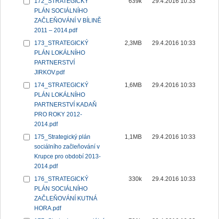
172_STRATEGICKÝ
639k
29.4.2016 10:33
PLÁN SOCIÁLNÍHO
ZAČLEŇOVÁNÍ V BÍLINĚ
2011 – 2014.pdf
173_STRATEGICKÝ
2,3MB
29.4.2016 10:33
PLÁN LOKÁLNÍHO
PARTNERSTVÍ
JIRKOV.pdf
174_STRATEGICKÝ
1,6MB
29.4.2016 10:33
PLÁN LOKÁLNÍHO
PARTNERSTVÍ KADAŇ
PRO ROKY 2012-
2014.pdf
175_Strategický plán
1,1MB
29.4.2016 10:33
sociálního začleňování v
Krupce pro období 2013-
2014.pdf
176_STRATEGICKÝ
330k
29.4.2016 10:33
PLÁN SOCIÁLNÍHO
ZAČLEŇOVÁNÍ KUTNÁ
HORA.pdf