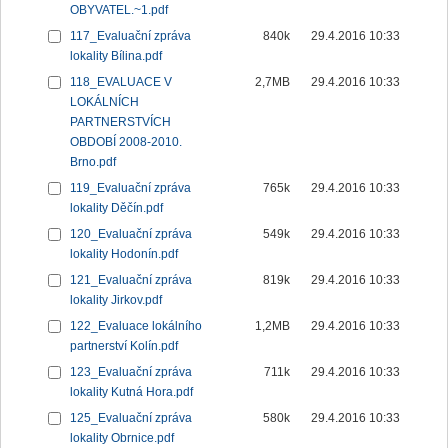
OBYVATEL.~1.pdf
117_Evaluační zpráva
840k
29.4.2016 10:33
lokality Bílina.pdf
118_EVALUACE V
2,7MB
29.4.2016 10:33
LOKÁLNÍCH
PARTNERSTVÍCH
OBDOBÍ 2008-2010.
Brno.pdf
119_Evaluační zpráva
765k
29.4.2016 10:33
lokality Děčín.pdf
120_Evaluační zpráva
549k
29.4.2016 10:33
lokality Hodonín.pdf
121_Evaluační zpráva
819k
29.4.2016 10:33
lokality Jirkov.pdf
122_Evaluace lokálního
1,2MB
29.4.2016 10:33
partnerství Kolín.pdf
123_Evaluační zpráva
711k
29.4.2016 10:33
lokality Kutná Hora.pdf
125_Evaluační zpráva
580k
29.4.2016 10:33
lokality Obrnice.pdf