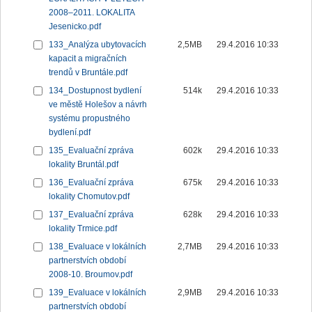
2008–2011. LOKALITA
Jesenicko.pdf
133_Analýza ubytovacích
2,5MB
29.4.2016 10:33
kapacit a migračních
trendů v Bruntále.pdf
134_Dostupnost bydlení
514k
29.4.2016 10:33
ve městě Holešov a návrh
systému propustného
bydlení.pdf
135_Evaluační zpráva
602k
29.4.2016 10:33
lokality Bruntál.pdf
136_Evaluační zpráva
675k
29.4.2016 10:33
lokality Chomutov.pdf
137_Evaluační zpráva
628k
29.4.2016 10:33
lokality Trmice.pdf
138_Evaluace v lokálních
2,7MB
29.4.2016 10:33
partnerstvích období
2008-10. Broumov.pdf
139_Evaluace v lokálních
2,9MB
29.4.2016 10:33
partnerstvích období