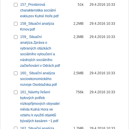
157_Prostorová
51k
29.4.2016 10:33
charakteristika sociální
exkluzev Kutné Hoře.pdf
158_Situační analýza
2,2MB
29.4.2016 10:33
Krnov.pdf
159_ Situační
2,3MB
29.4.2016 10:33
analýza.Zpráva o
vybraných otázkách
sociálního vyloučení a
nástrojích sociálního
začleňování v Odrách.pdf
160_ Situační analýza
2,5MB
29.4.2016 10:33
socioekonomického
rozvoje Osoblažska.pdf
161_Návrhy řešení
756k
29.4.2016 10:33
bytových potřeb
nízkopříjmových obyvatel
města Kutná Hora ve
vztahu k využití objektů
bývalých kasáren ~1.pdf
162_Situační analýza
1,7MB
29.4.2016 10:33