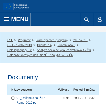
Přejít k obsahu
MENU
/
/
/
/
ESF
Programy
Starší operační programy
2007-2013
/
/
/
OP LZZ 2007-2013
Prioritní osy
Prioritní osa 3
/
/
Oblast podpory 3.2
Analýza sociálně vyloučených lokalit v ČR
Databáze klíčových dokumentů - Analýza SVL v ČR
Dokumenty
Název souboru
Velikost
Poslední změna
01_Občané o soužití s
117k
29.4.2016 10:32
Romy_2010.pdf