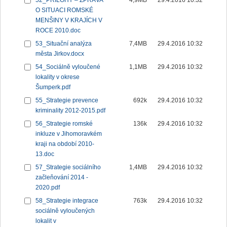
52_PŘÍLOHY – ZPRÁVA
4,9MB
29.4.2016 10:32
O SITUACI ROMSKÉ
MENŠINY V KRAJÍCH V
ROCE 2010.doc
53_Situační analýza
7,4MB
29.4.2016 10:32
města Jirkov.docx
54_Sociálně vyloučené
1,1MB
29.4.2016 10:32
lokality v okrese
Šumperk.pdf
55_Strategie prevence
692k
29.4.2016 10:32
kriminality 2012-2015.pdf
56_Strategie romské
136k
29.4.2016 10:32
inkluze v Jihomoravkém
kraji na období 2010-
13.doc
57_Strategie sociálního
1,4MB
29.4.2016 10:32
začleňování 2014 -
2020.pdf
58_Strategie integrace
763k
29.4.2016 10:32
sociálně vyloučených
lokalit v