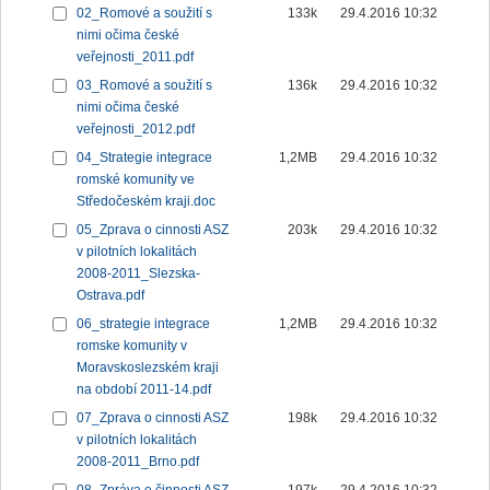
02_Romové a soužití s
133k
29.4.2016 10:32
nimi očima české
veřejnosti_2011.pdf
03_Romové a soužití s
136k
29.4.2016 10:32
nimi očima české
veřejnosti_2012.pdf
04_Strategie integrace
1,2MB
29.4.2016 10:32
romské komunity ve
Středočeském kraji.doc
05_Zprava o cinnosti ASZ
203k
29.4.2016 10:32
v pilotních lokalitách
2008-2011_Slezska-
Ostrava.pdf
06_strategie integrace
1,2MB
29.4.2016 10:32
romske komunity v
Moravskoslezském kraji
na období 2011-14.pdf
07_Zprava o cinnosti ASZ
198k
29.4.2016 10:32
v pilotních lokalitách
2008-2011_Brno.pdf