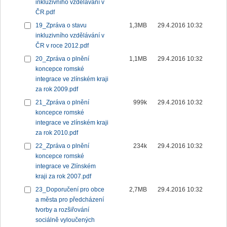
inkluzivního vzdělávání v
ČR.pdf
19_Zpráva o stavu
1,3MB
29.4.2016 10:32
inkluzivního vzdělávání v
ČR v roce 2012.pdf
20_Zpráva o plnění
1,1MB
29.4.2016 10:32
koncepce romské
integrace ve zlínském kraji
za rok 2009.pdf
21_Zpráva o plnění
999k
29.4.2016 10:32
koncepce romské
integrace ve zlínském kraji
za rok 2010.pdf
22_Zpráva o plnění
234k
29.4.2016 10:32
koncepce romské
integrace ve Zlínském
kraji za rok 2007.pdf
23_Doporučení pro obce
2,7MB
29.4.2016 10:32
a města pro předcházení
tvorby a rozšiřování
sociálně vyloučených