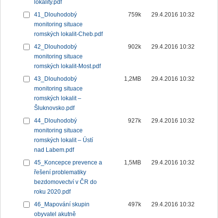
lokality.pdf
41_Dlouhodobý
759k
29.4.2016 10:32
monitoring situace
romských lokalit-Cheb.pdf
42_Dlouhodobý
902k
29.4.2016 10:32
monitoring situace
romských lokalit-Most.pdf
43_Dlouhodobý
1,2MB
29.4.2016 10:32
monitoring situace
romských lokalit –
Šluknovsko.pdf
44_Dlouhodobý
927k
29.4.2016 10:32
monitoring situace
romských lokalit – Ústí
nad Labem.pdf
45_Koncepce prevence a
1,5MB
29.4.2016 10:32
řešení problematiky
bezdomovectví v ČR do
roku 2020.pdf
46_Mapování skupin
497k
29.4.2016 10:32
obyvatel akutně