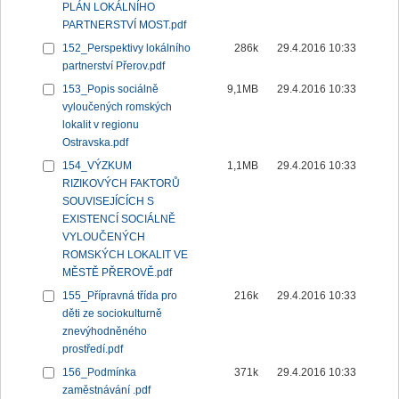
PLÁN LOKÁLNÍHO
PARTNERSTVÍ MOST.pdf
152_Perspektivy lokálního
286k
29.4.2016 10:33
partnerství Přerov.pdf
153_Popis sociálně
9,1MB
29.4.2016 10:33
vyloučených romských
lokalit v regionu
Ostravska.pdf
154_VÝZKUM
1,1MB
29.4.2016 10:33
RIZIKOVÝCH FAKTORŮ
SOUVISEJÍCÍCH S
EXISTENCÍ SOCIÁLNĚ
VYLOUČENÝCH
ROMSKÝCH LOKALIT VE
MĚSTĚ PŘEROVĚ.pdf
155_Přípravná třída pro
216k
29.4.2016 10:33
děti ze sociokulturně
znevýhodněného
prostředí.pdf
156_Podmínka
371k
29.4.2016 10:33
zaměstnávání .pdf