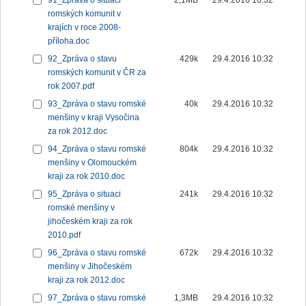
91_Zpráva o situaci
2,1MB
29.4.2016 10:32
romských komunit v
krajích v roce 2008-
příloha.doc
92_Zpráva o stavu
429k
29.4.2016 10:32
romských komunit v ČR za
rok 2007.pdf
93_Zpráva o stavu romské
40k
29.4.2016 10:32
menšiny v kraji Vysočina
za rok 2012.doc
94_Zpráva o stavu romské
804k
29.4.2016 10:32
menšiny v Olomouckém
kraji za rok 2010.doc
95_Zpráva o situaci
241k
29.4.2016 10:32
romské menšiny v
jihočeském kraji za rok
2010.pdf
96_Zpráva o stavu romské
672k
29.4.2016 10:32
menšiny v Jihočeském
kraji za rok 2012.doc
97_Zpráva o stavu romské
1,3MB
29.4.2016 10:32