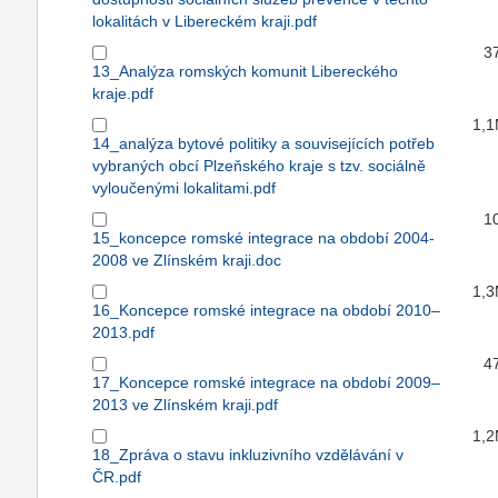
lokalitách v Libereckém kraji.pdf
3
13_Analýza romských komunit Libereckého
kraje.pdf
1,
14_analýza bytové politiky a souvisejících potřeb
vybraných obcí Plzeňského kraje s tzv. sociálně
vyloučenými lokalitami.pdf
1
15_koncepce romské integrace na období 2004-
2008 ve Zlínském kraji.doc
1,
16_Koncepce romské integrace na období 2010–
2013.pdf
4
17_Koncepce romské integrace na období 2009–
2013 ve Zlínském kraji.pdf
1,
18_Zpráva o stavu inkluzivního vzdělávání v
ČR.pdf