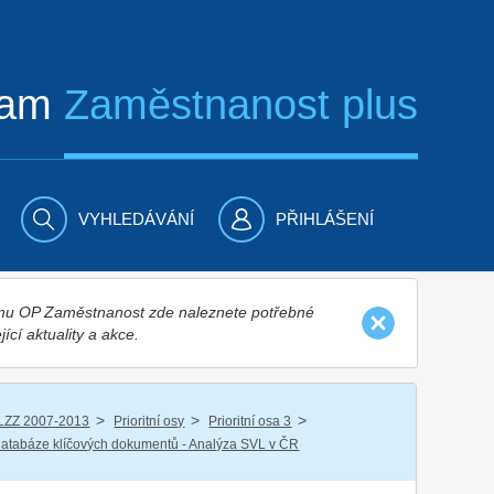
ram
Zaměstnanost plus
VYHLEDÁVÁNÍ
PŘIHLÁŠENÍ
nímu OP Zaměstnanost zde naleznete potřebné
jící aktuality a akce.
/
/
/
LZZ 2007-2013
Prioritní osy
Prioritní osa 3
atabáze klíčových dokumentů - Analýza SVL v ČR