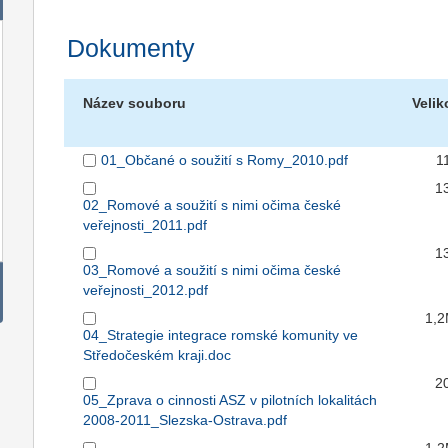
Dokumenty
Název souboru
Velik
01_Občané o soužití s Romy_2010.pdf
1
1
02_Romové a soužití s nimi očima české
veřejnosti_2011.pdf
1
03_Romové a soužití s nimi očima české
veřejnosti_2012.pdf
1,
04_Strategie integrace romské komunity ve
Středočeském kraji.doc
2
05_Zprava o cinnosti ASZ v pilotních lokalitách
2008-2011_Slezska-Ostrava.pdf