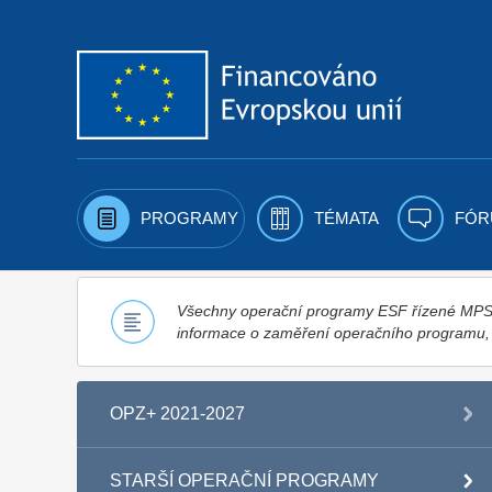
Přejít k obsahu
PROGRAMY
TÉMATA
FÓR
Všechny operační programy ESF řízené MPSV,
informace o zaměření operačního programu
OPZ+ 2021-2027
STARŠÍ OPERAČNÍ PROGRAMY