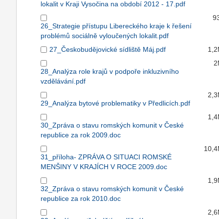
lokalit v Kraji Vysočina na období 2012 - 17.pdf
9
26_Strategie přístupu Libereckého kraje k řešení
problémů sociálně vyloučených lokalit.pdf
27_Českobudějovické sídliště Máj.pdf
1,
2
28_Analýza role krajů v podpoře inkluzivního
vzdělávání.pdf
2,
29_Analýza bytové problematiky v Předlicích.pdf
1,
30_Zpráva o stavu romských komunit v České
republice za rok 2009.doc
10,
31_příloha- ZPRÁVA O SITUACI ROMSKÉ
MENŠINY V KRAJÍCH V ROCE 2009.doc
1,
32_Zpráva o stavu romských komunit v České
republice za rok 2010.doc
2,