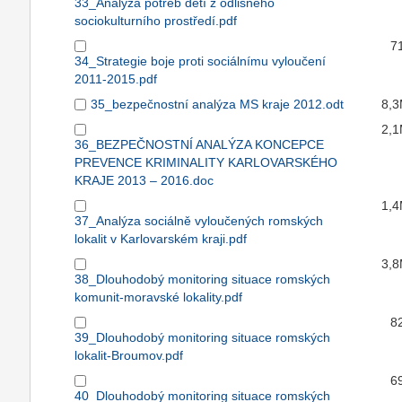
33_Analýza potřeb dětí z odlišného
sociokulturního prostředí.pdf
7
34_Strategie boje proti sociálnímu vyloučení
2011-2015.pdf
35_bezpečnostní analýza MS kraje 2012.odt
8,
2,
36_BEZPEČNOSTNÍ ANALÝZA KONCEPCE
PREVENCE KRIMINALITY KARLOVARSKÉHO
KRAJE 2013 – 2016.doc
1,
37_Analýza sociálně vyloučených romských
lokalit v Karlovarském kraji.pdf
3,
38_Dlouhodobý monitoring situace romských
komunit-moravské lokality.pdf
8
39_Dlouhodobý monitoring situace romských
lokalit-Broumov.pdf
6
40_Dlouhodobý monitoring situace romských