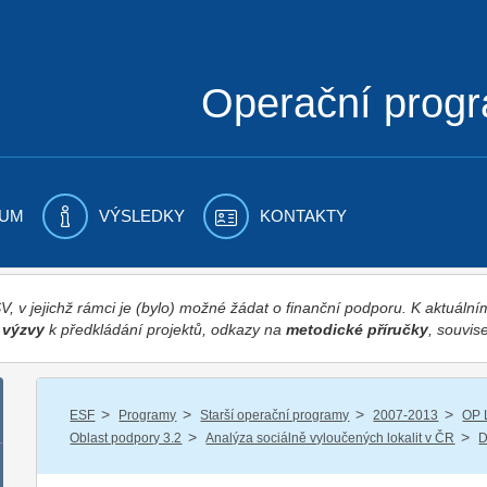
Operační prog
UM
VÝSLEDKY
KONTAKTY
 v jejichž rámci je (bylo) možné žádat o finanční podporu. K aktuál
,
výzvy
k předkládání projektů, odkazy na
metodické příručky
, souvise
/
/
/
/
ESF
Programy
Starší operační programy
2007-2013
OP 
/
/
Oblast podpory 3.2
Analýza sociálně vyloučených lokalit v ČR
D