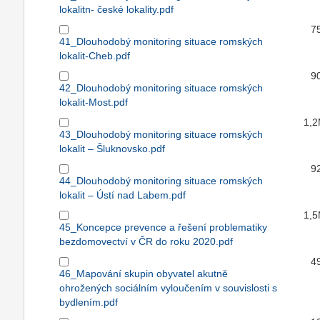
lokalitn- české lokality.pdf
7
41_Dlouhodobý monitoring situace romských
lokalit-Cheb.pdf
9
42_Dlouhodobý monitoring situace romských
lokalit-Most.pdf
1,
43_Dlouhodobý monitoring situace romských
lokalit – Šluknovsko.pdf
9
44_Dlouhodobý monitoring situace romských
lokalit – Ústí nad Labem.pdf
1,
45_Koncepce prevence a řešení problematiky
bezdomovectví v ČR do roku 2020.pdf
4
46_Mapování skupin obyvatel akutně
ohrožených sociálním vyloučením v souvislosti s
bydlením.pdf