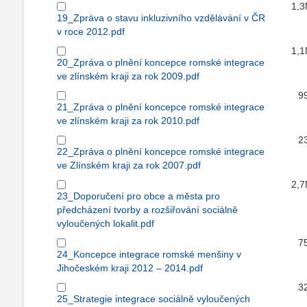
1,
19_Zpráva o stavu inkluzivního vzdělávání v ČR
v roce 2012.pdf
1,
20_Zpráva o plnění koncepce romské integrace
ve zlínském kraji za rok 2009.pdf
9
21_Zpráva o plnění koncepce romské integrace
ve zlínském kraji za rok 2010.pdf
2
22_Zpráva o plnění koncepce romské integrace
ve Zlínském kraji za rok 2007.pdf
2,
23_Doporučení pro obce a města pro
předcházení tvorby a rozšiřování sociálně
vyloučených lokalit.pdf
7
24_Koncepce integrace romské menšiny v
Jihočeském kraji 2012 – 2014.pdf
3
25_Strategie integrace sociálně vyloučených