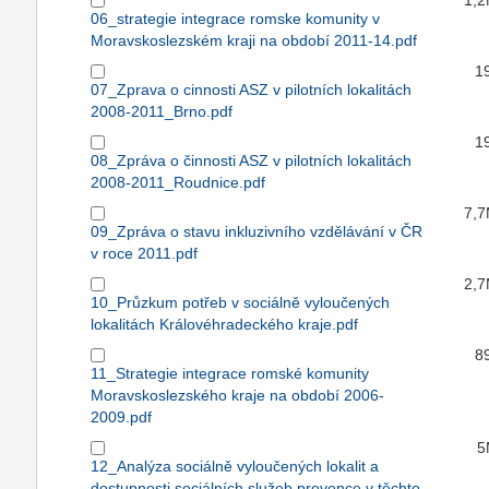
1,
06_strategie integrace romske komunity v
Moravskoslezském kraji na období 2011-14.pdf
1
07_Zprava o cinnosti ASZ v pilotních lokalitách
2008-2011_Brno.pdf
1
08_Zpráva o činnosti ASZ v pilotních lokalitách
2008-2011_Roudnice.pdf
7,
09_Zpráva o stavu inkluzivního vzdělávání v ČR
v roce 2011.pdf
2,
10_Průzkum potřeb v sociálně vyloučených
lokalitách Královéhradeckého kraje.pdf
8
11_Strategie integrace romské komunity
Moravskoslezského kraje na období 2006-
2009.pdf
5
12_Analýza sociálně vyloučených lokalit a
dostupnosti sociálních služeb prevence v těchto