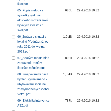
škol.pdf
65_Popis metody a
685k
29.4.2016 10:32
výsledky výzkumu
etnického složení žáků
bývalých zvláštních
škol.pdf
66_Zpráva o situaci v
1,9MB
29.4.2016 10:32
lokalitě Přednádraží od
roku 2011 do kvetna
2013.pdf
67_Analýza mediálního
898k
29.4.2016 10:32
zobrazení Romů v
českých médiích.pdf
68_Zmapování kapacit
1,5MB
29.4.2016 10:32
bydlení využívaného k
ubytovávání sociálně
znevýhodněných v obci
Větřní.pdf
69_Efektivita intervence
787k
29.4.2016 10:32
ASZ.pdf