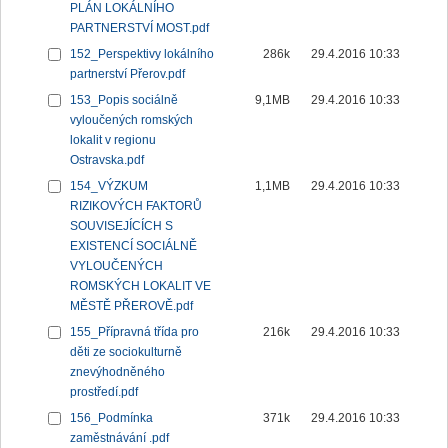
PLÁN LOKÁLNÍHO
PARTNERSTVÍ MOST.pdf
152_Perspektivy lokálního
286k
29.4.2016 10:33
partnerství Přerov.pdf
153_Popis sociálně
9,1MB
29.4.2016 10:33
vyloučených romských
lokalit v regionu
Ostravska.pdf
154_VÝZKUM
1,1MB
29.4.2016 10:33
RIZIKOVÝCH FAKTORŮ
SOUVISEJÍCÍCH S
EXISTENCÍ SOCIÁLNĚ
VYLOUČENÝCH
ROMSKÝCH LOKALIT VE
MĚSTĚ PŘEROVĚ.pdf
155_Přípravná třída pro
216k
29.4.2016 10:33
děti ze sociokulturně
znevýhodněného
prostředí.pdf
156_Podmínka
371k
29.4.2016 10:33
zaměstnávání .pdf