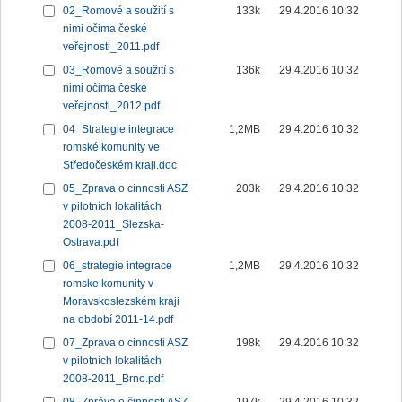
02_Romové a soužití s
133k
29.4.2016 10:32
nimi očima české
veřejnosti_2011.pdf
03_Romové a soužití s
136k
29.4.2016 10:32
nimi očima české
veřejnosti_2012.pdf
04_Strategie integrace
1,2MB
29.4.2016 10:32
romské komunity ve
Středočeském kraji.doc
05_Zprava o cinnosti ASZ
203k
29.4.2016 10:32
v pilotních lokalitách
2008-2011_Slezska-
Ostrava.pdf
06_strategie integrace
1,2MB
29.4.2016 10:32
romske komunity v
Moravskoslezském kraji
na období 2011-14.pdf
07_Zprava o cinnosti ASZ
198k
29.4.2016 10:32
v pilotních lokalitách
2008-2011_Brno.pdf