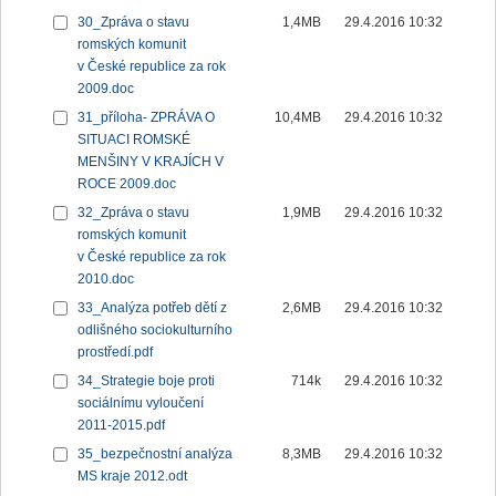
30_Zpráva o stavu
1,4MB
29.4.2016 10:32
romských komunit
v České republice za rok
2009.doc
31_příloha- ZPRÁVA O
10,4MB
29.4.2016 10:32
SITUACI ROMSKÉ
MENŠINY V KRAJÍCH V
ROCE 2009.doc
32_Zpráva o stavu
1,9MB
29.4.2016 10:32
romských komunit
v České republice za rok
2010.doc
33_Analýza potřeb dětí z
2,6MB
29.4.2016 10:32
odlišného sociokulturního
prostředí.pdf
34_Strategie boje proti
714k
29.4.2016 10:32
sociálnímu vyloučení
2011-2015.pdf
35_bezpečnostní analýza
8,3MB
29.4.2016 10:32
MS kraje 2012.odt