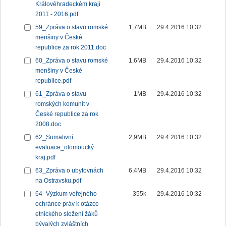
Královéhradeckém kraji
2011 - 2016.pdf
59_Zpráva o stavu romské
1,7MB
29.4.2016 10:32
menšiny v České
republice za rok 2011.doc
60_Zpráva o stavu romské
1,6MB
29.4.2016 10:32
menšiny v České
republice.pdf
61_Zpráva o stavu
1MB
29.4.2016 10:32
romských komunit v
České republice za rok
2008.doc
62_Sumativní
2,9MB
29.4.2016 10:32
evaluace_olomoucký
kraj.pdf
63_Zpráva o ubytovnách
6,4MB
29.4.2016 10:32
na Ostravsku.pdf
64_Výzkum veřejného
355k
29.4.2016 10:32
ochránce práv k otázce
etnického složení žáků
bývalých zvláštních