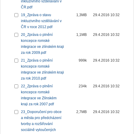
inkluzivního vzdělávání v
ČR.pdf
19_Zpráva o stavu
1,3MB
29.4.2016 10:32
inkluzivního vzdělávání v
ČR v roce 2012.pdf
20_Zpráva o plnění
1,1MB
29.4.2016 10:32
koncepce romské
integrace ve zlínském kraji
za rok 2009.pdf
21_Zpráva o plnění
999k
29.4.2016 10:32
koncepce romské
integrace ve zlínském kraji
za rok 2010.pdf
22_Zpráva o plnění
234k
29.4.2016 10:32
koncepce romské
integrace ve Zlínském
kraji za rok 2007.pdf
23_Doporučení pro obce
2,7MB
29.4.2016 10:32
a města pro předcházení
tvorby a rozšiřování
sociálně vyloučených