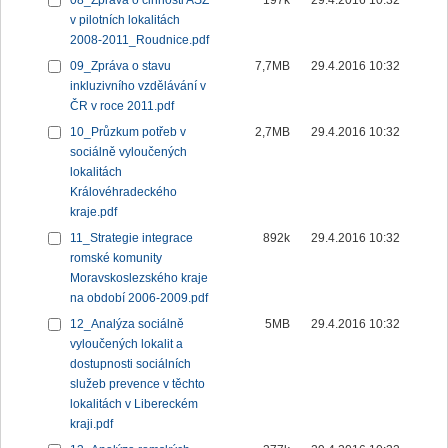
08_Zpráva o činnosti ASZ
197k
29.4.2016 10:32
v pilotních lokalitách
2008-2011_Roudnice.pdf
09_Zpráva o stavu
7,7MB
29.4.2016 10:32
inkluzivního vzdělávání v
ČR v roce 2011.pdf
10_Průzkum potřeb v
2,7MB
29.4.2016 10:32
sociálně vyloučených
lokalitách
Královéhradeckého
kraje.pdf
11_Strategie integrace
892k
29.4.2016 10:32
romské komunity
Moravskoslezského kraje
na období 2006-2009.pdf
12_Analýza sociálně
5MB
29.4.2016 10:32
vyloučených lokalit a
dostupnosti sociálních
služeb prevence v těchto
lokalitách v Libereckém
kraji.pdf