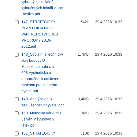
vybraných sociálně
vyloučených lokalit v obci
Havířov.pdf
147_STRATEGICKÝ
542k
29.4.2016 10:33
PLÁN LOKÁLNÍHO
PARTNERSTVÍ CHEB
PRO ROKY 2010-
2012.pdf
148_Sociální a technický
1,7MB
29.4.2016 10:33
stav budovy U
Masokombinátu č.p.
698.Východiska a
doporučení k nastavení
systému prostupného
byd~1.pdf
149_Analýza dat k
3,4MB
29.4.2016 10:33
zadluženosti obyvatel.pdf
150_Metodika výzkumu
3MB
29.4.2016 10:33
užívání návykových
látek.pdf
151_STRATEGICKÝ
310k
29.4.2016 10:33