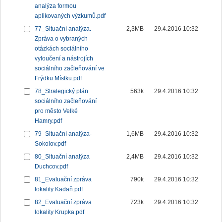
analýza formou
aplikovaných výzkumů.pdf
77_Situační analýza.
2,3MB
29.4.2016 10:32
Zpráva o vybraných
otázkách sociálního
vyloučení a nástrojích
sociálního začleňování ve
Frýdku Místku.pdf
78_Strategický plán
563k
29.4.2016 10:32
sociálního začleňování
pro město Velké
Hamry.pdf
79_Situační analýza-
1,6MB
29.4.2016 10:32
Sokolov.pdf
80_Situační analýza
2,4MB
29.4.2016 10:32
Duchcov.pdf
81_Evaluační zpráva
790k
29.4.2016 10:32
lokality Kadaň.pdf
82_Evaluační zpráva
723k
29.4.2016 10:32
lokality Krupka.pdf