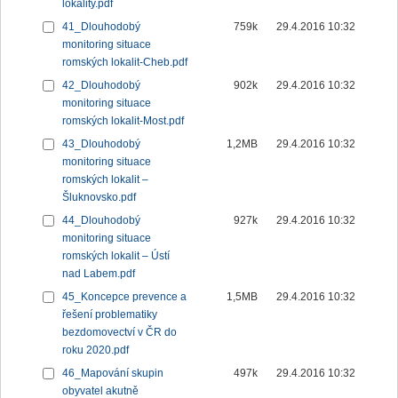
lokality.pdf
41_Dlouhodobý
759k
29.4.2016 10:32
monitoring situace
romských lokalit-Cheb.pdf
42_Dlouhodobý
902k
29.4.2016 10:32
monitoring situace
romských lokalit-Most.pdf
43_Dlouhodobý
1,2MB
29.4.2016 10:32
monitoring situace
romských lokalit –
Šluknovsko.pdf
44_Dlouhodobý
927k
29.4.2016 10:32
monitoring situace
romských lokalit – Ústí
nad Labem.pdf
45_Koncepce prevence a
1,5MB
29.4.2016 10:32
řešení problematiky
bezdomovectví v ČR do
roku 2020.pdf
46_Mapování skupin
497k
29.4.2016 10:32
obyvatel akutně