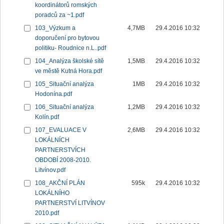
koordinátorů romských
poradců za ~1.pdf
103_Výzkum a
4,7MB
29.4.2016 10:32
doporučení pro bytovou
politiku- Roudnice n.L..pdf
104_Analýza školské sítě
1,5MB
29.4.2016 10:32
ve městě Kutná Hora.pdf
105_Situační analýza
1MB
29.4.2016 10:32
Hodonína.pdf
106_Situační analýza
1,2MB
29.4.2016 10:32
Kolín.pdf
107_EVALUACE V
2,6MB
29.4.2016 10:32
LOKÁLNÍCH
PARTNERSTVÍCH
OBDOBÍ 2008-2010.
Litvínov.pdf
108_AKČNÍ PLÁN
595k
29.4.2016 10:32
LOKÁLNÍHO
PARTNERSTVÍ LITVÍNOV
2010.pdf