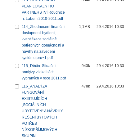
113_STRATEGICKÝ
334k
29.4.2016 10:33
PLÁN LOKÁLNÍHO
PARTNERSTVÍ Roudnice
n. Labem 2010-2011.pdf
114_Zhodnocení finanční
1,1MB
29.4.2016 10:33
dostupnosti bydlení,
kvantifikace sociálně
potřebných domácností a
návrhy na zavedení
systému pro~1.pdf
115_Děčín. Situační
943k
29.4.2016 10:33
analýzy v lokalitách
vybraných v roce 2011.pdf
116_ANALÝZA
478k
29.4.2016 10:33
FUNGOVÁNÍ
EXISTUJÍCÍCH
„SOCIÁLNÍCH
UBYTOVEN“ A NÁVRHY
ŘEŠENÍ BYTOVÝCH
POTŘEB
NÍZKOPŘÍJMOVÝCH
SKUPIN