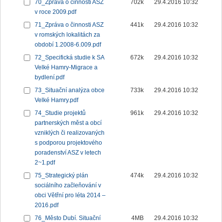
70_Zpráva o činnosti ASZ
702k
29.4.2016 10:32
v roce 2009.pdf
71_Zpráva o činnosti ASZ
441k
29.4.2016 10:32
v romských lokalitách za
období 1.2008-6.009.pdf
72_Specifická studie k SA
672k
29.4.2016 10:32
Velké Hamry-Migrace a
bydlení.pdf
73_Situační analýza obce
733k
29.4.2016 10:32
Velké Hamry.pdf
74_Studie projektů
961k
29.4.2016 10:32
partnerských měst a obcí
vzniklých či realizovaných
s podporou projektového
poradenství ASZ v letech
2~1.pdf
75_Strategický plán
474k
29.4.2016 10:32
sociálního začleňování v
obci Větřní pro léta 2014 –
2016.pdf
76_Město Dubí. Situační
4MB
29.4.2016 10:32