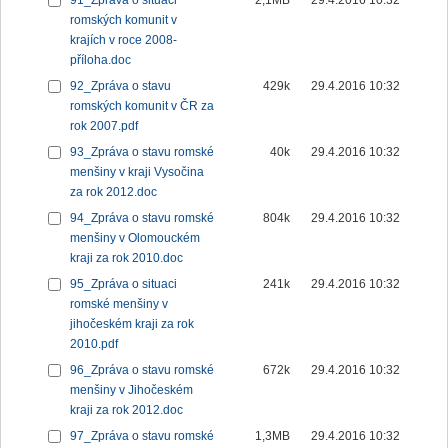
91_Zpráva o situaci
2,1MB
29.4.2016 10:32
romských komunit v
krajích v roce 2008-
příloha.doc
92_Zpráva o stavu
429k
29.4.2016 10:32
romských komunit v ČR za
rok 2007.pdf
93_Zpráva o stavu romské
40k
29.4.2016 10:32
menšiny v kraji Vysočina
za rok 2012.doc
94_Zpráva o stavu romské
804k
29.4.2016 10:32
menšiny v Olomouckém
kraji za rok 2010.doc
95_Zpráva o situaci
241k
29.4.2016 10:32
romské menšiny v
jihočeském kraji za rok
2010.pdf
96_Zpráva o stavu romské
672k
29.4.2016 10:32
menšiny v Jihočeském
kraji za rok 2012.doc
97_Zpráva o stavu romské
1,3MB
29.4.2016 10:32