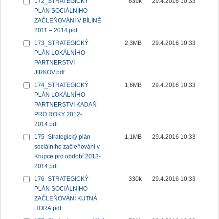
172_STRATEGICKÝ
639k
29.4.2016 10:33
PLÁN SOCIÁLNÍHO
ZAČLEŇOVÁNÍ V BÍLINĚ
2011 – 2014.pdf
173_STRATEGICKÝ
2,3MB
29.4.2016 10:33
PLÁN LOKÁLNÍHO
PARTNERSTVÍ
JIRKOV.pdf
174_STRATEGICKÝ
1,6MB
29.4.2016 10:33
PLÁN LOKÁLNÍHO
PARTNERSTVÍ KADAŇ
PRO ROKY 2012-
2014.pdf
175_Strategický plán
1,1MB
29.4.2016 10:33
sociálního začleňování v
Krupce pro období 2013-
2014.pdf
176_STRATEGICKÝ
330k
29.4.2016 10:33
PLÁN SOCIÁLNÍHO
ZAČLEŇOVÁNÍ KUTNÁ
HORA.pdf