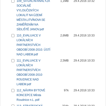
109_SITUAČNÍ ANALÝZA
1,1MB
29.4.2016 10:32
SOCIÁLNĚ
VYLOUČENÝCH
LOKALIT NA ÚZEMÍ
MĚSTA LITVÍNOVA SE
ZAMĚŘENÍM NA
SÍDLIŠTĚ JANOV.pdf
110_EVALUACE V
2,6MB
29.4.2016 10:33
LOKÁLNÍCH
PARTNERSTVÍCH
OBDOBÍ 2008-2010. ÚSTÍ
NAD LABEM.pdf
111_EVALUACE V
2,5MB
29.4.2016 10:33
LOKÁLNÍCH
PARTNERSTVÍCH
OBDOBÍ 2008-2010
ROUDNICE NAD
LABEM.pdf
112_NÁVRH BYTOVÉ
97k
29.4.2016 10:33
KONCEPCE Města
Roudnice n.L..pdf