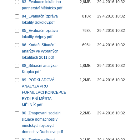
83_Evaluace lokálního
2,6MB
29.4.2016 10:32
partnerství Mělnicko.pdf
84_Evaluační zpráva
810k
29.4.2016 10:32
lokality Sokolov.pdf
85_Evaluační zpráva
793k
29.4.2016 10:32
lokality Vejprty.pdf
86_Kadaň. Situační
696k
29.4.2016 10:32
analýzy ve vybraných
lokalitách 2011.pdf
88_Situační analýza-
1,8MB
29.4.2016 10:32
Krupka.pdf
89_PODKLADOVÁ
1,2MB
29.4.2016 10:32
ANALÝZA PRO
FORMULACI KONCEPCE
BYDLENÍ MĚSTA
MĚLNÍK.pdf
90_Zmapovani socialni
2,2MB
29.4.2016 10:32
situace domacnosti v
mestskych bytovych
domech v Duchcove.pdf