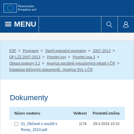
Přejít k obsahu
MENU
/
/
/
/
ESF
Programy
Starší operační programy
2007-2013
/
/
/
OP LZZ 2007-2013
Prioritní osy
Prioritní osa 3
/
/
Oblast podpory 3.2
Analýza sociálně vyloučených lokalit v ČR
Databáze klíčových dokumentů - Analýza SVL v ČR
Dokumenty
Název souboru
Velikost
Poslední změna
01_Občané o soužití s
117k
29.4.2016 10:32
Romy_2010.pdf