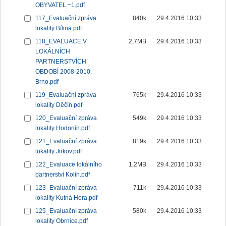
OBYVATEL.~1.pdf
117_Evaluační zpráva
840k
29.4.2016 10:33
lokality Bílina.pdf
118_EVALUACE V
2,7MB
29.4.2016 10:33
LOKÁLNÍCH
PARTNERSTVÍCH
OBDOBÍ 2008-2010.
Brno.pdf
119_Evaluační zpráva
765k
29.4.2016 10:33
lokality Děčín.pdf
120_Evaluační zpráva
549k
29.4.2016 10:33
lokality Hodonín.pdf
121_Evaluační zpráva
819k
29.4.2016 10:33
lokality Jirkov.pdf
122_Evaluace lokálního
1,2MB
29.4.2016 10:33
partnerství Kolín.pdf
123_Evaluační zpráva
711k
29.4.2016 10:33
lokality Kutná Hora.pdf
125_Evaluační zpráva
580k
29.4.2016 10:33
lokality Obrnice.pdf