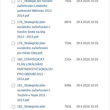
177_Strategie pro sociální
791k
29.4.2016 10:33
začleňování Lokálního
partnerství Mělnicko 2012-
2014.pdf
178_Strategický plán
887k
29.4.2016 10:33
sociálního začleňování v
Novém Sedle na léta
2013 - 2015.pdf
179_Strategický plán
753k
29.4.2016 10:33
sociálního začleňování
pro město Odry.pdf
180_STRATEGICKÝ
231k
29.4.2016 10:33
PLÁN LOKÁLNÍHO
PARTNERSTVÍ SOKOLOV
PRO OBDOBÍ 2012 -
2014.pdf
181_Strategický plán
608k
29.4.2016 10:33
sociálního začleňování v
Toužimi a Teplé 2011 -
2013.pdf
182_Strategický plán
761k
29.4.2016 10:33