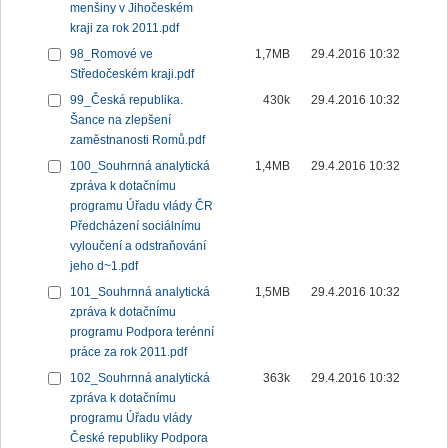
menšiny v Jihočeském
kraji za rok 2011.pdf
98_Romové ve
1,7MB
29.4.2016 10:32
Středočeském kraji.pdf
99_Česká republika.
430k
29.4.2016 10:32
Šance na zlepšení
zaměstnanosti Romů.pdf
100_Souhrnná analytická
1,4MB
29.4.2016 10:32
zpráva k dotačnímu
programu Úřadu vlády ČR
Předcházení sociálnímu
vyloučení a odstraňování
jeho d~1.pdf
101_Souhrnná analytická
1,5MB
29.4.2016 10:32
zpráva k dotačnímu
programu Podpora terénní
práce za rok 2011.pdf
102_Souhrnná analytická
363k
29.4.2016 10:32
zpráva k dotačnímu
programu Úřadu vlády
České republiky Podpora