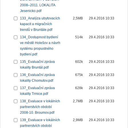
2008–2011. LOKALITA
Jesenicko.pdf
133_Analýza ubytovacích
2,5MB
29.4.2016 10:33
kapacit a migračních
trendů v Bruntále.pdf
134_Dostupnost bydlení
514k
29.4.2016 10:33
ve městě Holešov a návrh
systému propustného
bydlení.pdf
135_Evaluační zpráva
602k
29.4.2016 10:33
lokality Bruntál.pdf
136_Evaluační zpráva
675k
29.4.2016 10:33
lokality Chomutov.pdf
137_Evaluační zpráva
628k
29.4.2016 10:33
lokality Trmice.pdf
138_Evaluace v lokálních
2,7MB
29.4.2016 10:33
partnerstvích období
2008-10. Broumov.pdf
139_Evaluace v lokálních
2,9MB
29.4.2016 10:33
partnerstvích období