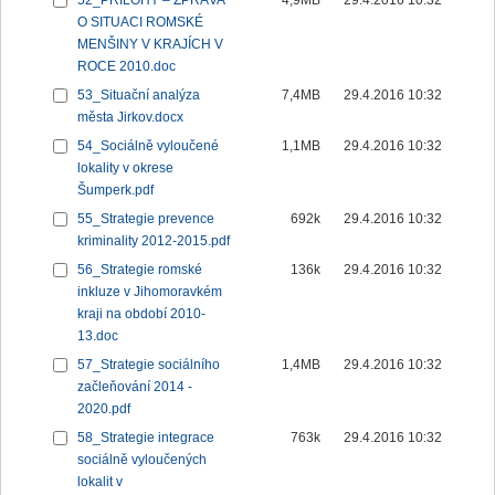
52_PŘÍLOHY – ZPRÁVA
4,9MB
29.4.2016 10:32
O SITUACI ROMSKÉ
MENŠINY V KRAJÍCH V
ROCE 2010.doc
53_Situační analýza
7,4MB
29.4.2016 10:32
města Jirkov.docx
54_Sociálně vyloučené
1,1MB
29.4.2016 10:32
lokality v okrese
Šumperk.pdf
55_Strategie prevence
692k
29.4.2016 10:32
kriminality 2012-2015.pdf
56_Strategie romské
136k
29.4.2016 10:32
inkluze v Jihomoravkém
kraji na období 2010-
13.doc
57_Strategie sociálního
1,4MB
29.4.2016 10:32
začleňování 2014 -
2020.pdf
58_Strategie integrace
763k
29.4.2016 10:32
sociálně vyloučených
lokalit v