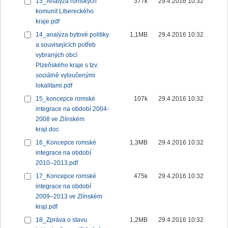
13_Analýza romských
377k
29.4.2016 10:32
komunit Libereckého
kraje.pdf
14_analýza bytové politiky
1,1MB
29.4.2016 10:32
a souvisejících potřeb
vybraných obcí
Plzeňského kraje s tzv.
sociálně vyloučenými
lokalitami.pdf
15_koncepce romské
107k
29.4.2016 10:32
integrace na období 2004-
2008 ve Zlínském
kraji.doc
16_Koncepce romské
1,3MB
29.4.2016 10:32
integrace na období
2010–2013.pdf
17_Koncepce romské
475k
29.4.2016 10:32
integrace na období
2009–2013 ve Zlínském
kraji.pdf
18_Zpráva o stavu
1,2MB
29.4.2016 10:32