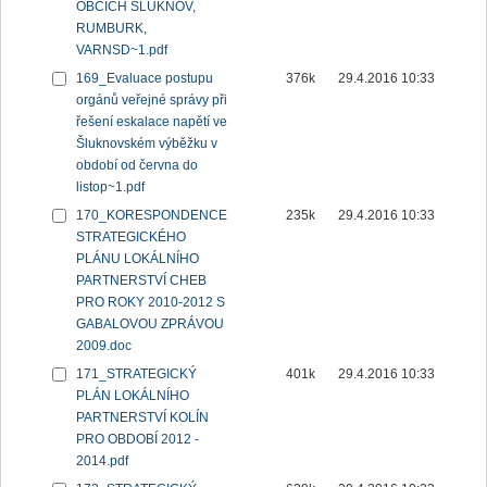
OBCÍCH ŠLUKNOV,
RUMBURK,
VARNSD~1.pdf
169_Evaluace postupu
376k
29.4.2016 10:33
orgánů veřejné správy při
řešení eskalace napětí ve
Šluknovském výběžku v
období od června do
listop~1.pdf
170_KORESPONDENCE
235k
29.4.2016 10:33
STRATEGICKÉHO
PLÁNU LOKÁLNÍHO
PARTNERSTVÍ CHEB
PRO ROKY 2010-2012 S
GABALOVOU ZPRÁVOU
2009.doc
171_STRATEGICKÝ
401k
29.4.2016 10:33
PLÁN LOKÁLNÍHO
PARTNERSTVÍ KOLÍN
PRO OBDOBÍ 2012 -
2014.pdf