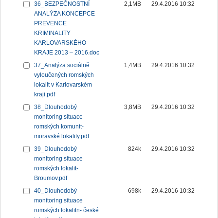
36_BEZPEČNOSTNÍ
2,1MB
29.4.2016 10:32
ANALÝZA KONCEPCE
PREVENCE
KRIMINALITY
KARLOVARSKÉHO
KRAJE 2013 – 2016.doc
37_Analýza sociálně
1,4MB
29.4.2016 10:32
vyloučených romských
lokalit v Karlovarském
kraji.pdf
38_Dlouhodobý
3,8MB
29.4.2016 10:32
monitoring situace
romských komunit-
moravské lokality.pdf
39_Dlouhodobý
824k
29.4.2016 10:32
monitoring situace
romských lokalit-
Broumov.pdf
40_Dlouhodobý
698k
29.4.2016 10:32
monitoring situace
romských lokalitn- české