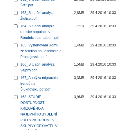
Štětí.pdf
163_Situační analýza
2,8MB
29.4.2016 10:33
Žlutice.pdf
164_Situacni analyza
253k
29.4.2016 10:33
romske populace v
Roudnici nad Labem.pdf
165_Vystehovani Romu
1,4MB
29.4.2016 10:33
ze Vsetina na Jesenicko a
Prostejovsko.pdf
166_Situační analýza
1,5MB
29.4.2016 10:33
Vejprty.pdf
167_Analýza migračních
3,3MB
29.4.2016 10:33
trendů na
Šluknovsku.pdf.pdf
168_STUDIE
3,9MB
29.4.2016 10:33
DOSTUPNOSTI
KRIZOVÉHO A
NÁJEMNÍHO BYDLENÍ
PRO NÍZKOPŘÍJMOVÉ
SKUPINY OBYVATEL V