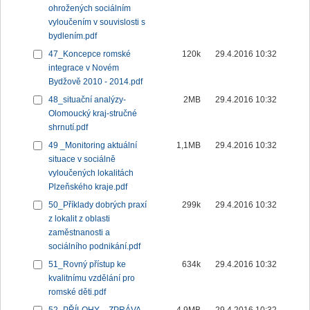
ohrožených sociálním
vyloučením v souvislosti s
bydlením.pdf
47_Koncepce romské
120k
29.4.2016 10:32
integrace v Novém
Bydžově 2010 - 2014.pdf
48_situační analýzy-
2MB
29.4.2016 10:32
Olomoucký kraj-stručné
shrnutí.pdf
49 _Monitoring aktuální
1,1MB
29.4.2016 10:32
situace v sociálně
vyloučených lokalitách
Plzeňského kraje.pdf
50_Příklady dobrých praxí
299k
29.4.2016 10:32
z lokalit z oblasti
zaměstnanosti a
sociálního podnikání.pdf
51_Rovný přístup ke
634k
29.4.2016 10:32
kvalitnímu vzdělání pro
romské děti.pdf