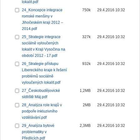
lokalit.pdf
24_Koncepce integrace
750k
29.4.2016 10:32
romské menšiny v
Jihočeském kraji 2012 –
2014.pdf
25_Strategie integrace
327k
29.4.2016 10:32
sociálně vyloučených
lokalit v Kraji Vysočina na
období 2012 - 17.pdf
26_Strategie přístupu
932k
29.4.2016 10:32
Libereckého kraje k řešení
problémů sociálně
vyloučených lokalit.pdf
27_Českobudějovické
1,2MB
29.4.2016 10:32
sídliště Máj.pdf
28_Analýza role krajů v
2MB
29.4.2016 10:32
podpoře inkluzivního
vzdělávání.pdf
29_Analýza bytové
2,3MB
29.4.2016 10:32
problematiky v
Předlicích.pdf