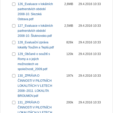
126_Evaluace v lokálních
2,8MB
29.4.2016 10:33
partnerstvích období
2008-10. Slezská
Ostrava.pdf
127_Evaluace v lokálních
2,5MB
29.4.2016 10:33
partnerstvích období
2008-10. Šluknovsko.pdf
128_Evaluační zpráva
826k
29.4.2016 10:33
lokality Toužim a Teplá.pdf
129_Občané o soužití s
120k
29.4.2016 10:33
Romy a o jejich
možnostech ve
společnosti_2009.pdf
130_ZPRÁVA O
197k
29.4.2016 10:33
ČINNOSTI V PILOTNÍCH
LOKALITÁCH V LETECH
2008–2011. LOKALITA
BROUMOV.pdf
131_ZPRÁVA O
200k
29.4.2016 10:33
ČINNOSTI V PILOTNÍCH
LOKALITÁCH V LETECH