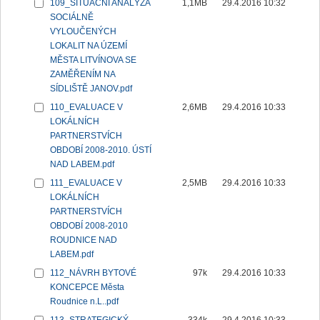
109_SITUAČNÍ ANALÝZA
1,1MB
29.4.2016 10:32
SOCIÁLNĚ
VYLOUČENÝCH
LOKALIT NA ÚZEMÍ
MĚSTA LITVÍNOVA SE
ZAMĚŘENÍM NA
SÍDLIŠTĚ JANOV.pdf
110_EVALUACE V
2,6MB
29.4.2016 10:33
LOKÁLNÍCH
PARTNERSTVÍCH
OBDOBÍ 2008-2010. ÚSTÍ
NAD LABEM.pdf
111_EVALUACE V
2,5MB
29.4.2016 10:33
LOKÁLNÍCH
PARTNERSTVÍCH
OBDOBÍ 2008-2010
ROUDNICE NAD
LABEM.pdf
112_NÁVRH BYTOVÉ
97k
29.4.2016 10:33
KONCEPCE Města
Roudnice n.L..pdf