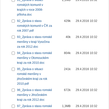
91_Zpráva o situaci
2,1MB
29.4.2016 10:32
romských komunit v
krajích v roce 2008-
příloha.doc
92_Zpráva o stavu
429k
29.4.2016 10:32
romských komunit v ČR za
rok 2007.pdf
93_Zpráva o stavu romské
40k
29.4.2016 10:32
menšiny v kraji Vysočina
za rok 2012.doc
94_Zpráva o stavu romské
804k
29.4.2016 10:32
menšiny v Olomouckém
kraji za rok 2010.doc
95_Zpráva o situaci
241k
29.4.2016 10:32
romské menšiny v
jihočeském kraji za rok
2010.pdf
96_Zpráva o stavu romské
672k
29.4.2016 10:32
menšiny v Jihočeském
kraji za rok 2012.doc
97_Zpráva o stavu romské
1,3MB
29.4.2016 10:32