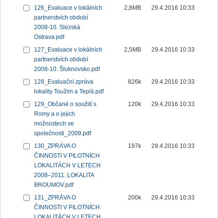
126_Evaluace v lokálních
2,8MB
29.4.2016 10:33
partnerstvích období
2008-10. Slezská
Ostrava.pdf
127_Evaluace v lokálních
2,5MB
29.4.2016 10:33
partnerstvích období
2008-10. Šluknovsko.pdf
128_Evaluační zpráva
826k
29.4.2016 10:33
lokality Toužim a Teplá.pdf
129_Občané o soužití s
120k
29.4.2016 10:33
Romy a o jejich
možnostech ve
společnosti_2009.pdf
130_ZPRÁVA O
197k
29.4.2016 10:33
ČINNOSTI V PILOTNÍCH
LOKALITÁCH V LETECH
2008–2011. LOKALITA
BROUMOV.pdf
131_ZPRÁVA O
200k
29.4.2016 10:33
ČINNOSTI V PILOTNÍCH
LOKALITÁCH V LETECH