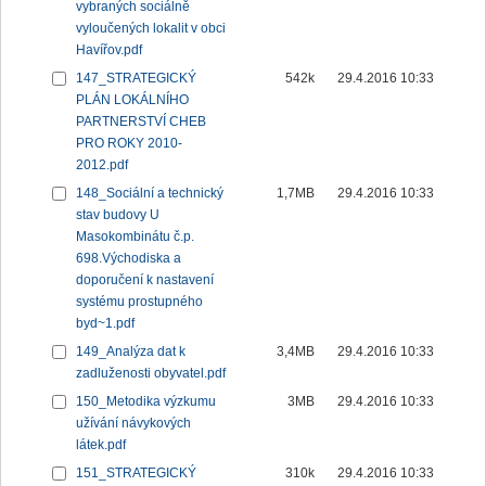
vybraných sociálně
vyloučených lokalit v obci
Havířov.pdf
147_STRATEGICKÝ
542k
29.4.2016 10:33
PLÁN LOKÁLNÍHO
PARTNERSTVÍ CHEB
PRO ROKY 2010-
2012.pdf
148_Sociální a technický
1,7MB
29.4.2016 10:33
stav budovy U
Masokombinátu č.p.
698.Východiska a
doporučení k nastavení
systému prostupného
byd~1.pdf
149_Analýza dat k
3,4MB
29.4.2016 10:33
zadluženosti obyvatel.pdf
150_Metodika výzkumu
3MB
29.4.2016 10:33
užívání návykových
látek.pdf
151_STRATEGICKÝ
310k
29.4.2016 10:33