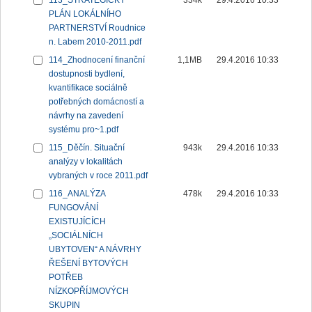
113_STRATEGICKÝ
334k
29.4.2016 10:33
PLÁN LOKÁLNÍHO
PARTNERSTVÍ Roudnice
n. Labem 2010-2011.pdf
114_Zhodnocení finanční
1,1MB
29.4.2016 10:33
dostupnosti bydlení,
kvantifikace sociálně
potřebných domácností a
návrhy na zavedení
systému pro~1.pdf
115_Děčín. Situační
943k
29.4.2016 10:33
analýzy v lokalitách
vybraných v roce 2011.pdf
116_ANALÝZA
478k
29.4.2016 10:33
FUNGOVÁNÍ
EXISTUJÍCÍCH
„SOCIÁLNÍCH
UBYTOVEN“ A NÁVRHY
ŘEŠENÍ BYTOVÝCH
POTŘEB
NÍZKOPŘÍJMOVÝCH
SKUPIN