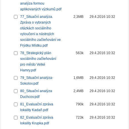
analýza formou
aplikovaných výzkumů.pdf
77_Situační analýza.
2,3MB
29.4.2016 10:32
Zpráva o vybraných
otázkách sociálního
vyloučení a nástrojích
sociálního začleňování ve
Frýdku Místku.pdf
78_Strategický plán
563k
29.4.2016 10:32
sociálního začleňování
pro město Velké
Hamry.pdf
79_Situační analýza-
1,6MB
29.4.2016 10:32
Sokolov.pdf
80_Situační analýza
2,4MB
29.4.2016 10:32
Duchcov.pdf
81_Evaluační zpráva
790k
29.4.2016 10:32
lokality Kadaň.pdf
82_Evaluační zpráva
723k
29.4.2016 10:32
lokality Krupka.pdf