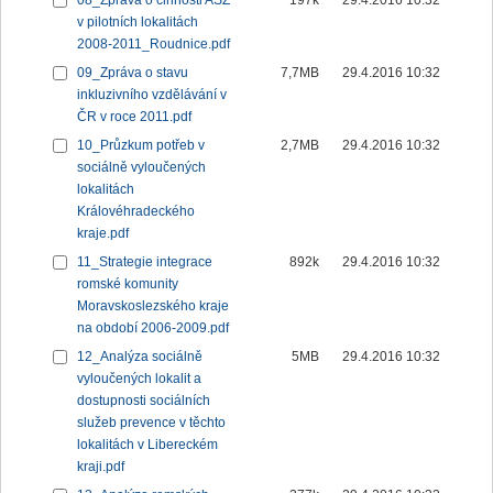
08_Zpráva o činnosti ASZ
197k
29.4.2016 10:32
v pilotních lokalitách
2008-2011_Roudnice.pdf
09_Zpráva o stavu
7,7MB
29.4.2016 10:32
inkluzivního vzdělávání v
ČR v roce 2011.pdf
10_Průzkum potřeb v
2,7MB
29.4.2016 10:32
sociálně vyloučených
lokalitách
Královéhradeckého
kraje.pdf
11_Strategie integrace
892k
29.4.2016 10:32
romské komunity
Moravskoslezského kraje
na období 2006-2009.pdf
12_Analýza sociálně
5MB
29.4.2016 10:32
vyloučených lokalit a
dostupnosti sociálních
služeb prevence v těchto
lokalitách v Libereckém
kraji.pdf