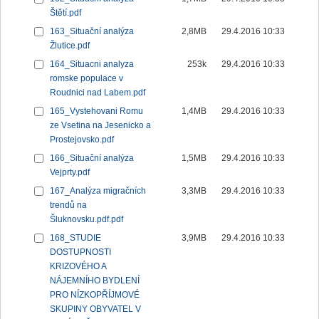
Štětí.pdf
163_Situační analýza
2,8MB
29.4.2016 10:33
Žlutice.pdf
164_Situacni analyza
253k
29.4.2016 10:33
romske populace v
Roudnici nad Labem.pdf
165_Vystehovani Romu
1,4MB
29.4.2016 10:33
ze Vsetina na Jesenicko a
Prostejovsko.pdf
166_Situační analýza
1,5MB
29.4.2016 10:33
Vejprty.pdf
167_Analýza migračních
3,3MB
29.4.2016 10:33
trendů na
Šluknovsku.pdf.pdf
168_STUDIE
3,9MB
29.4.2016 10:33
DOSTUPNOSTI
KRIZOVÉHO A
NÁJEMNÍHO BYDLENÍ
PRO NÍZKOPŘÍJMOVÉ
SKUPINY OBYVATEL V