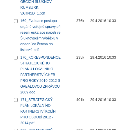
OBCÍCH ŠLUKNOV,
RUMBURK,
VARNSD~1.pdf
169_Evaluace postupu
376k
29.4.2016 10:33
orgánů veřejné správy při
řešení eskalace napětí ve
Šluknovském výběžku v
období od června do
listop~1.pdf
170_KORESPONDENCE
235k
29.4.2016 10:33
STRATEGICKÉHO
PLÁNU LOKÁLNÍHO
PARTNERSTVÍ CHEB
PRO ROKY 2010-2012 S
GABALOVOU ZPRÁVOU
2009.doc
171_STRATEGICKÝ
401k
29.4.2016 10:33
PLÁN LOKÁLNÍHO
PARTNERSTVÍ KOLÍN
PRO OBDOBÍ 2012 -
2014.pdf