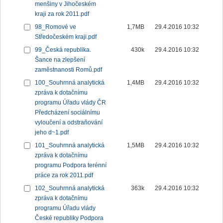
menšiny v Jihočeském
kraji za rok 2011.pdf
98_Romové ve
1,7MB
29.4.2016 10:32
Středočeském kraji.pdf
99_Česká republika.
430k
29.4.2016 10:32
Šance na zlepšení
zaměstnanosti Romů.pdf
100_Souhrnná analytická
1,4MB
29.4.2016 10:32
zpráva k dotačnímu
programu Úřadu vlády ČR
Předcházení sociálnímu
vyloučení a odstraňování
jeho d~1.pdf
101_Souhrnná analytická
1,5MB
29.4.2016 10:32
zpráva k dotačnímu
programu Podpora terénní
práce za rok 2011.pdf
102_Souhrnná analytická
363k
29.4.2016 10:32
zpráva k dotačnímu
programu Úřadu vlády
České republiky Podpora