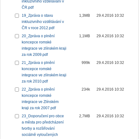
inkluzivního vzdělávání v
ČR.pdf
19_Zpráva o stavu
1,3MB
29.4.2016 10:32
inkluzivního vzdělávání v
ČR v roce 2012.pdf
20_Zpráva o plnění
1,1MB
29.4.2016 10:32
koncepce romské
integrace ve zlínském kraji
za rok 2009.pdf
21_Zpráva o plnění
999k
29.4.2016 10:32
koncepce romské
integrace ve zlínském kraji
za rok 2010.pdf
22_Zpráva o plnění
234k
29.4.2016 10:32
koncepce romské
integrace ve Zlínském
kraji za rok 2007.pdf
23_Doporučení pro obce
2,7MB
29.4.2016 10:32
a města pro předcházení
tvorby a rozšiřování
sociálně vyloučených