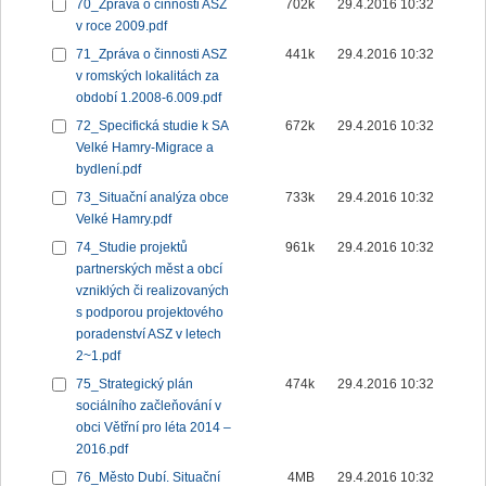
70_Zpráva o činnosti ASZ
702k
29.4.2016 10:32
v roce 2009.pdf
71_Zpráva o činnosti ASZ
441k
29.4.2016 10:32
v romských lokalitách za
období 1.2008-6.009.pdf
72_Specifická studie k SA
672k
29.4.2016 10:32
Velké Hamry-Migrace a
bydlení.pdf
73_Situační analýza obce
733k
29.4.2016 10:32
Velké Hamry.pdf
74_Studie projektů
961k
29.4.2016 10:32
partnerských měst a obcí
vzniklých či realizovaných
s podporou projektového
poradenství ASZ v letech
2~1.pdf
75_Strategický plán
474k
29.4.2016 10:32
sociálního začleňování v
obci Větřní pro léta 2014 –
2016.pdf
76_Město Dubí. Situační
4MB
29.4.2016 10:32