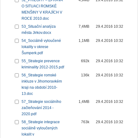
52_PŘÍLOHY – ZPRÁVA
4,9MB
29.4.2016 10:32
O SITUACI ROMSKÉ
MENŠINY V KRAJÍCH V
ROCE 2010.doc
53_Situační analýza
7,4MB
29.4.2016 10:32
města Jirkov.docx
54_Sociálně vyloučené
1,1MB
29.4.2016 10:32
lokality v okrese
Šumperk.pdf
55_Strategie prevence
692k
29.4.2016 10:32
kriminality 2012-2015.pdf
56_Strategie romské
136k
29.4.2016 10:32
inkluze v Jihomoravkém
kraji na období 2010-
13.doc
57_Strategie sociálního
1,4MB
29.4.2016 10:32
začleňování 2014 -
2020.pdf
58_Strategie integrace
763k
29.4.2016 10:32
sociálně vyloučených
lokalit v