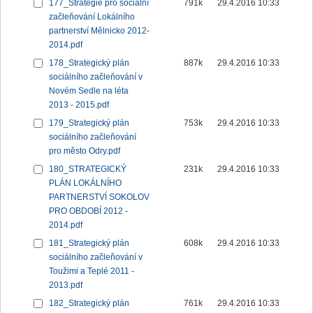
177_Strategie pro sociální
791k
29.4.2016 10:33
začleňování Lokálního
partnerství Mělnicko 2012-
2014.pdf
178_Strategický plán
887k
29.4.2016 10:33
sociálního začleňování v
Novém Sedle na léta
2013 - 2015.pdf
179_Strategický plán
753k
29.4.2016 10:33
sociálního začleňování
pro město Odry.pdf
180_STRATEGICKÝ
231k
29.4.2016 10:33
PLÁN LOKÁLNÍHO
PARTNERSTVÍ SOKOLOV
PRO OBDOBÍ 2012 -
2014.pdf
181_Strategický plán
608k
29.4.2016 10:33
sociálního začleňování v
Toužimi a Teplé 2011 -
2013.pdf
182_Strategický plán
761k
29.4.2016 10:33