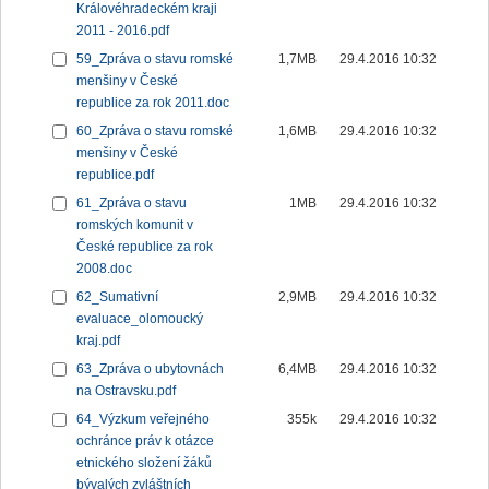
Královéhradeckém kraji
2011 - 2016.pdf
59_Zpráva o stavu romské
1,7MB
29.4.2016 10:32
menšiny v České
republice za rok 2011.doc
60_Zpráva o stavu romské
1,6MB
29.4.2016 10:32
menšiny v České
republice.pdf
61_Zpráva o stavu
1MB
29.4.2016 10:32
romských komunit v
České republice za rok
2008.doc
62_Sumativní
2,9MB
29.4.2016 10:32
evaluace_olomoucký
kraj.pdf
63_Zpráva o ubytovnách
6,4MB
29.4.2016 10:32
na Ostravsku.pdf
64_Výzkum veřejného
355k
29.4.2016 10:32
ochránce práv k otázce
etnického složení žáků
bývalých zvláštních