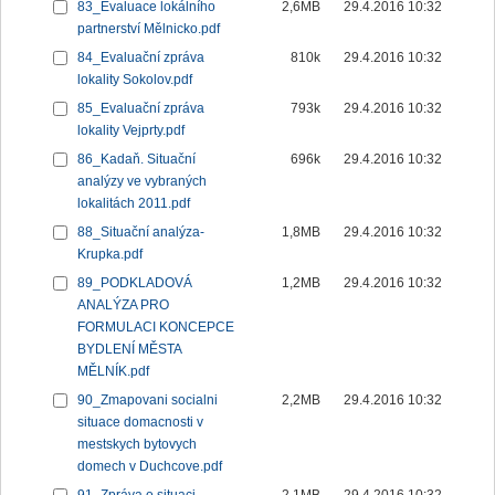
83_Evaluace lokálního
2,6MB
29.4.2016 10:32
partnerství Mělnicko.pdf
84_Evaluační zpráva
810k
29.4.2016 10:32
lokality Sokolov.pdf
85_Evaluační zpráva
793k
29.4.2016 10:32
lokality Vejprty.pdf
86_Kadaň. Situační
696k
29.4.2016 10:32
analýzy ve vybraných
lokalitách 2011.pdf
88_Situační analýza-
1,8MB
29.4.2016 10:32
Krupka.pdf
89_PODKLADOVÁ
1,2MB
29.4.2016 10:32
ANALÝZA PRO
FORMULACI KONCEPCE
BYDLENÍ MĚSTA
MĚLNÍK.pdf
90_Zmapovani socialni
2,2MB
29.4.2016 10:32
situace domacnosti v
mestskych bytovych
domech v Duchcove.pdf