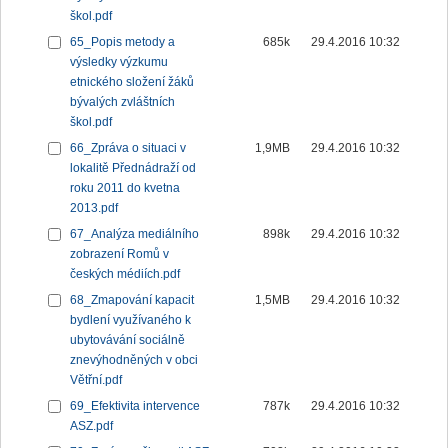
škol.pdf
65_Popis metody a
685k
29.4.2016 10:32
výsledky výzkumu
etnického složení žáků
bývalých zvláštních
škol.pdf
66_Zpráva o situaci v
1,9MB
29.4.2016 10:32
lokalitě Přednádraží od
roku 2011 do kvetna
2013.pdf
67_Analýza mediálního
898k
29.4.2016 10:32
zobrazení Romů v
českých médiích.pdf
68_Zmapování kapacit
1,5MB
29.4.2016 10:32
bydlení využívaného k
ubytovávání sociálně
znevýhodněných v obci
Větřní.pdf
69_Efektivita intervence
787k
29.4.2016 10:32
ASZ.pdf