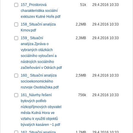
157_Prostorová
51k
29.4.2016 10:33
charakteristika sociální
exkluzev Kutné Hoře.pdf
158_Situační analýza
2,2MB
29.4.2016 10:33
Krnov.pdf
159_ Situační
2,3MB
29.4.2016 10:33
analýza.Zpráva o
vybraných otázkách
sociálního vyloučení a
nástrojích sociálního
začleňování v Odrách.pdf
160_ Situační analýza
2,5MB
29.4.2016 10:33
socioekonomického
rozvoje Osoblažska.pdf
161_Návrhy řešení
756k
29.4.2016 10:33
bytových potřeb
nízkopříjmových obyvatel
města Kutná Hora ve
vztahu k využití objektů
bývalých kasáren ~1.pdf
162_Situační analýza
1,7MB
29.4.2016 10:33