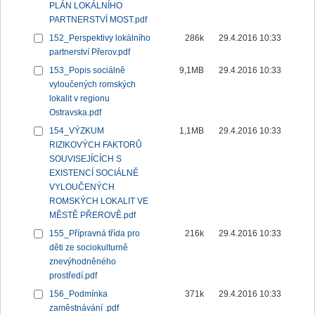
PLÁN LOKÁLNÍHO
PARTNERSTVÍ MOST.pdf
152_Perspektivy lokálního
286k
29.4.2016 10:33
partnerství Přerov.pdf
153_Popis sociálně
9,1MB
29.4.2016 10:33
vyloučených romských
lokalit v regionu
Ostravska.pdf
154_VÝZKUM
1,1MB
29.4.2016 10:33
RIZIKOVÝCH FAKTORŮ
SOUVISEJÍCÍCH S
EXISTENCÍ SOCIÁLNĚ
VYLOUČENÝCH
ROMSKÝCH LOKALIT VE
MĚSTĚ PŘEROVĚ.pdf
155_Přípravná třída pro
216k
29.4.2016 10:33
děti ze sociokulturně
znevýhodněného
prostředí.pdf
156_Podmínka
371k
29.4.2016 10:33
zaměstnávání .pdf