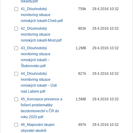
lokality.pdf
41_Dlouhodobý
759k
29.4.2016 10:32
monitoring situace
romských lokalit-Cheb.pdf
42_Dlouhodobý
902k
29.4.2016 10:32
monitoring situace
romských lokalit-Most.pdf
43_Dlouhodobý
1,2MB
29.4.2016 10:32
monitoring situace
romských lokalit –
Šluknovsko.pdf
44_Dlouhodobý
927k
29.4.2016 10:32
monitoring situace
romských lokalit – Ústí
nad Labem.pdf
45_Koncepce prevence a
1,5MB
29.4.2016 10:32
řešení problematiky
bezdomovectví v ČR do
roku 2020.pdf
46_Mapování skupin
497k
29.4.2016 10:32
obyvatel akutně