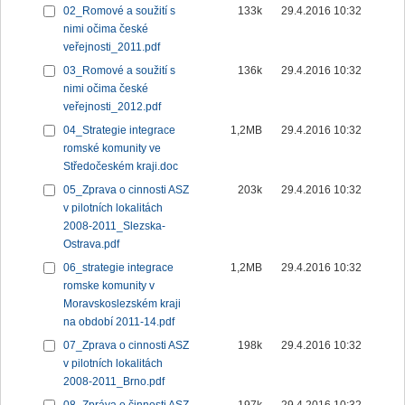
02_Romové a soužití s
133k
29.4.2016 10:32
nimi očima české
veřejnosti_2011.pdf
03_Romové a soužití s
136k
29.4.2016 10:32
nimi očima české
veřejnosti_2012.pdf
04_Strategie integrace
1,2MB
29.4.2016 10:32
romské komunity ve
Středočeském kraji.doc
05_Zprava o cinnosti ASZ
203k
29.4.2016 10:32
v pilotních lokalitách
2008-2011_Slezska-
Ostrava.pdf
06_strategie integrace
1,2MB
29.4.2016 10:32
romske komunity v
Moravskoslezském kraji
na období 2011-14.pdf
07_Zprava o cinnosti ASZ
198k
29.4.2016 10:32
v pilotních lokalitách
2008-2011_Brno.pdf