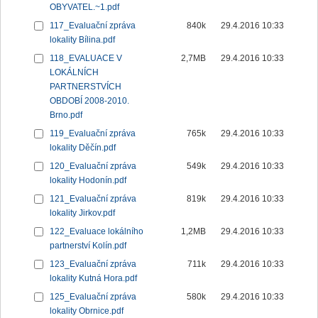
OBYVATEL.~1.pdf
117_Evaluační zpráva
840k
29.4.2016 10:33
lokality Bílina.pdf
118_EVALUACE V
2,7MB
29.4.2016 10:33
LOKÁLNÍCH
PARTNERSTVÍCH
OBDOBÍ 2008-2010.
Brno.pdf
119_Evaluační zpráva
765k
29.4.2016 10:33
lokality Děčín.pdf
120_Evaluační zpráva
549k
29.4.2016 10:33
lokality Hodonín.pdf
121_Evaluační zpráva
819k
29.4.2016 10:33
lokality Jirkov.pdf
122_Evaluace lokálního
1,2MB
29.4.2016 10:33
partnerství Kolín.pdf
123_Evaluační zpráva
711k
29.4.2016 10:33
lokality Kutná Hora.pdf
125_Evaluační zpráva
580k
29.4.2016 10:33
lokality Obrnice.pdf