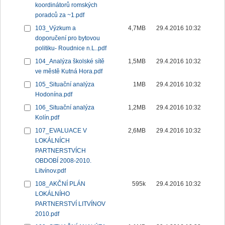
koordinátorů romských
poradců za ~1.pdf
103_Výzkum a
4,7MB
29.4.2016 10:32
doporučení pro bytovou
politiku- Roudnice n.L..pdf
104_Analýza školské sítě
1,5MB
29.4.2016 10:32
ve městě Kutná Hora.pdf
105_Situační analýza
1MB
29.4.2016 10:32
Hodonína.pdf
106_Situační analýza
1,2MB
29.4.2016 10:32
Kolín.pdf
107_EVALUACE V
2,6MB
29.4.2016 10:32
LOKÁLNÍCH
PARTNERSTVÍCH
OBDOBÍ 2008-2010.
Litvínov.pdf
108_AKČNÍ PLÁN
595k
29.4.2016 10:32
LOKÁLNÍHO
PARTNERSTVÍ LITVÍNOV
2010.pdf