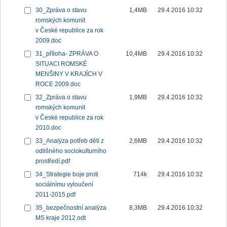
30_Zpráva o stavu
1,4MB
29.4.2016 10:32
romských komunit
v České republice za rok
2009.doc
31_příloha- ZPRÁVA O
10,4MB
29.4.2016 10:32
SITUACI ROMSKÉ
MENŠINY V KRAJÍCH V
ROCE 2009.doc
32_Zpráva o stavu
1,9MB
29.4.2016 10:32
romských komunit
v České republice za rok
2010.doc
33_Analýza potřeb dětí z
2,6MB
29.4.2016 10:32
odlišného sociokulturního
prostředí.pdf
34_Strategie boje proti
714k
29.4.2016 10:32
sociálnímu vyloučení
2011-2015.pdf
35_bezpečnostní analýza
8,3MB
29.4.2016 10:32
MS kraje 2012.odt