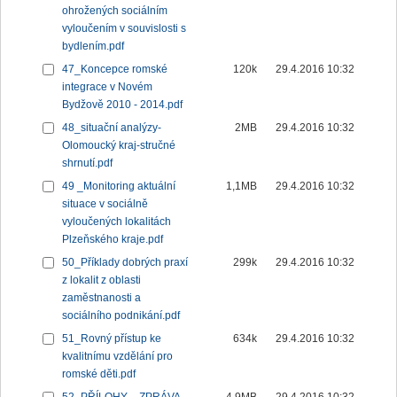
ohrožených sociálním
vyloučením v souvislosti s
bydlením.pdf
47_Koncepce romské
120k
29.4.2016 10:32
integrace v Novém
Bydžově 2010 - 2014.pdf
48_situační analýzy-
2MB
29.4.2016 10:32
Olomoucký kraj-stručné
shrnutí.pdf
49 _Monitoring aktuální
1,1MB
29.4.2016 10:32
situace v sociálně
vyloučených lokalitách
Plzeňského kraje.pdf
50_Příklady dobrých praxí
299k
29.4.2016 10:32
z lokalit z oblasti
zaměstnanosti a
sociálního podnikání.pdf
51_Rovný přístup ke
634k
29.4.2016 10:32
kvalitnímu vzdělání pro
romské děti.pdf