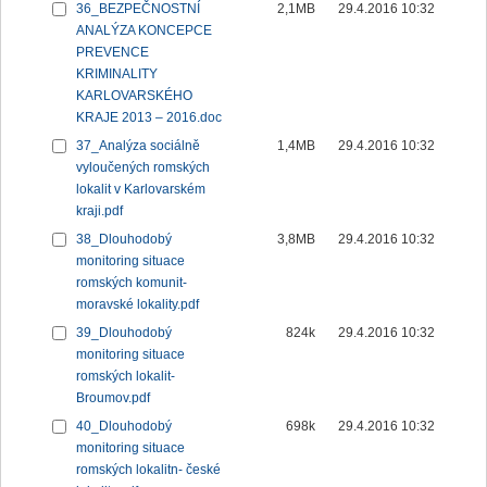
36_BEZPEČNOSTNÍ
2,1MB
29.4.2016 10:32
ANALÝZA KONCEPCE
PREVENCE
KRIMINALITY
KARLOVARSKÉHO
KRAJE 2013 – 2016.doc
37_Analýza sociálně
1,4MB
29.4.2016 10:32
vyloučených romských
lokalit v Karlovarském
kraji.pdf
38_Dlouhodobý
3,8MB
29.4.2016 10:32
monitoring situace
romských komunit-
moravské lokality.pdf
39_Dlouhodobý
824k
29.4.2016 10:32
monitoring situace
romských lokalit-
Broumov.pdf
40_Dlouhodobý
698k
29.4.2016 10:32
monitoring situace
romských lokalitn- české