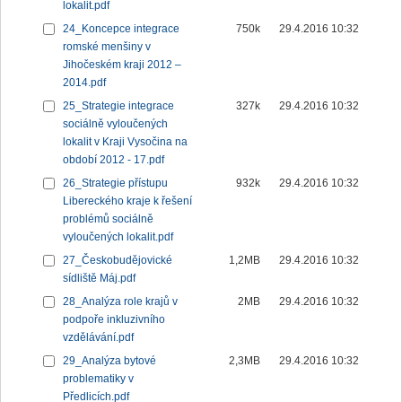
lokalit.pdf
24_Koncepce integrace
750k
29.4.2016 10:32
romské menšiny v
Jihočeském kraji 2012 –
2014.pdf
25_Strategie integrace
327k
29.4.2016 10:32
sociálně vyloučených
lokalit v Kraji Vysočina na
období 2012 - 17.pdf
26_Strategie přístupu
932k
29.4.2016 10:32
Libereckého kraje k řešení
problémů sociálně
vyloučených lokalit.pdf
27_Českobudějovické
1,2MB
29.4.2016 10:32
sídliště Máj.pdf
28_Analýza role krajů v
2MB
29.4.2016 10:32
podpoře inkluzivního
vzdělávání.pdf
29_Analýza bytové
2,3MB
29.4.2016 10:32
problematiky v
Předlicích.pdf