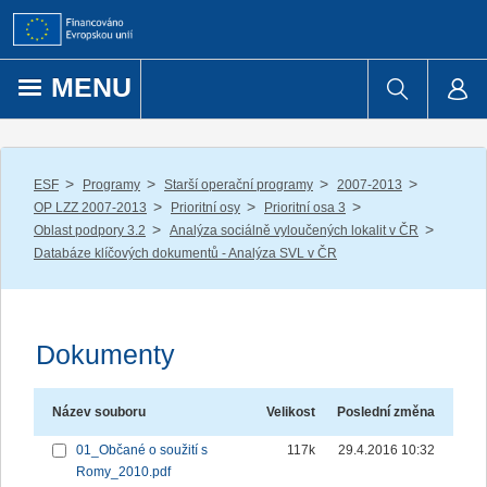
Přejít k obsahu
MENU
/
/
/
/
ESF
Programy
Starší operační programy
2007-2013
/
/
/
OP LZZ 2007-2013
Prioritní osy
Prioritní osa 3
/
/
Oblast podpory 3.2
Analýza sociálně vyloučených lokalit v ČR
Databáze klíčových dokumentů - Analýza SVL v ČR
Dokumenty
Název souboru
Velikost
Poslední změna
01_Občané o soužití s
117k
29.4.2016 10:32
Romy_2010.pdf