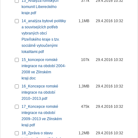
13_Analýza romských
377k
29.4.2016 10:32
komunit Libereckého
kraje.pdf
14_analýza bytové politiky
1,1MB
29.4.2016 10:32
a souvisejících potřeb
vybraných obcí
Plzeňského kraje s tzv.
sociálně vyloučenými
lokalitami.pdf
15_koncepce romské
107k
29.4.2016 10:32
integrace na období 2004-
2008 ve Zlínském
kraji.doc
16_Koncepce romské
1,3MB
29.4.2016 10:32
integrace na období
2010–2013.pdf
17_Koncepce romské
475k
29.4.2016 10:32
integrace na období
2009–2013 ve Zlínském
kraji.pdf
18_Zpráva o stavu
1,2MB
29.4.2016 10:32