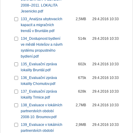
2008–2011. LOKALITA
Jesenicko.pdf
133_Analýza ubytovacích
2,5MB
29.4.2016 10:33
kapacit a migračních
trendů v Bruntále.pdf
134_Dostupnost bydlení
514k
29.4.2016 10:33
ve městě Holešov a návrh
systému propustného
bydlení.pdf
135_Evaluační zpráva
602k
29.4.2016 10:33
lokality Bruntál.pdf
136_Evaluační zpráva
675k
29.4.2016 10:33
lokality Chomutov.pdf
137_Evaluační zpráva
628k
29.4.2016 10:33
lokality Trmice.pdf
138_Evaluace v lokálních
2,7MB
29.4.2016 10:33
partnerstvích období
2008-10. Broumov.pdf
139_Evaluace v lokálních
2,9MB
29.4.2016 10:33
partnerstvích období