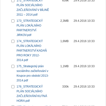
172_STRATEGICKÝ
639k
29.4.2016 10:33
PLÁN SOCIÁLNÍHO
ZAČLEŇOVÁNÍ V BÍLINĚ
2011 – 2014.pdf
173_STRATEGICKÝ
2,3MB
29.4.2016 10:33
PLÁN LOKÁLNÍHO
PARTNERSTVÍ
JIRKOV.pdf
174_STRATEGICKÝ
1,6MB
29.4.2016 10:33
PLÁN LOKÁLNÍHO
PARTNERSTVÍ KADAŇ
PRO ROKY 2012-
2014.pdf
175_Strategický plán
1,1MB
29.4.2016 10:33
sociálního začleňování v
Krupce pro období 2013-
2014.pdf
176_STRATEGICKÝ
330k
29.4.2016 10:33
PLÁN SOCIÁLNÍHO
ZAČLEŇOVÁNÍ KUTNÁ
HORA.pdf