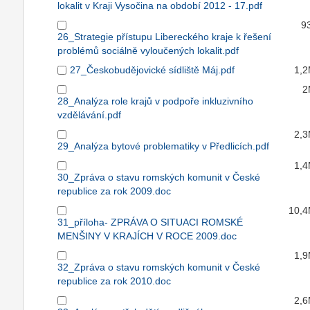
lokalit v Kraji Vysočina na období 2012 - 17.pdf
9
26_Strategie přístupu Libereckého kraje k řešení
problémů sociálně vyloučených lokalit.pdf
27_Českobudějovické sídliště Máj.pdf
1,
2
28_Analýza role krajů v podpoře inkluzivního
vzdělávání.pdf
2,
29_Analýza bytové problematiky v Předlicích.pdf
1,
30_Zpráva o stavu romských komunit v České
republice za rok 2009.doc
10,
31_příloha- ZPRÁVA O SITUACI ROMSKÉ
MENŠINY V KRAJÍCH V ROCE 2009.doc
1,
32_Zpráva o stavu romských komunit v České
republice za rok 2010.doc
2,