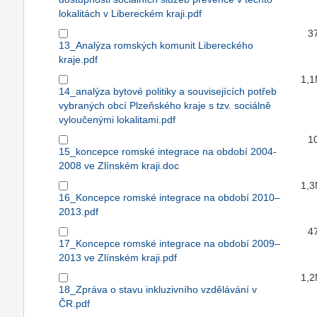
lokalitách v Libereckém kraji.pdf
3
13_Analýza romských komunit Libereckého
kraje.pdf
1,
14_analýza bytové politiky a souvisejících potřeb
vybraných obcí Plzeňského kraje s tzv. sociálně
vyloučenými lokalitami.pdf
1
15_koncepce romské integrace na období 2004-
2008 ve Zlínském kraji.doc
1,
16_Koncepce romské integrace na období 2010–
2013.pdf
4
17_Koncepce romské integrace na období 2009–
2013 ve Zlínském kraji.pdf
1,
18_Zpráva o stavu inkluzivního vzdělávání v
ČR.pdf