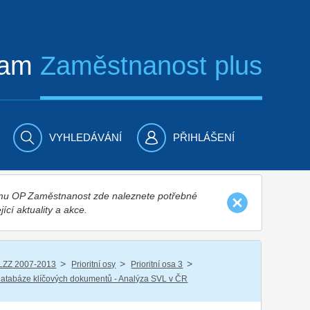
ram
Zaměstnanost plus
VYHLEDÁVÁNÍ
PŘIHLÁŠENÍ
nímu OP Zaměstnanost zde naleznete potřebné
jící aktuality a akce.
/
/
/
LZZ 2007-2013
Prioritní osy
Prioritní osa 3
atabáze klíčových dokumentů - Analýza SVL v ČR