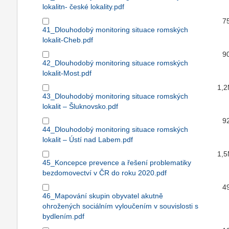
lokalitn- české lokality.pdf
7
41_Dlouhodobý monitoring situace romských
lokalit-Cheb.pdf
9
42_Dlouhodobý monitoring situace romských
lokalit-Most.pdf
1,
43_Dlouhodobý monitoring situace romských
lokalit – Šluknovsko.pdf
9
44_Dlouhodobý monitoring situace romských
lokalit – Ústí nad Labem.pdf
1,
45_Koncepce prevence a řešení problematiky
bezdomovectví v ČR do roku 2020.pdf
4
46_Mapování skupin obyvatel akutně
ohrožených sociálním vyloučením v souvislosti s
bydlením.pdf