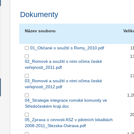
Dokumenty
Název souboru
Velik
01_Občané o soužití s Romy_2010.pdf
1
1
02_Romové a soužití s nimi očima české
veřejnosti_2011.pdf
1
03_Romové a soužití s nimi očima české
veřejnosti_2012.pdf
1,
04_Strategie integrace romské komunity ve
Středočeském kraji.doc
2
05_Zprava o cinnosti ASZ v pilotních lokalitách
2008-2011_Slezska-Ostrava.pdf