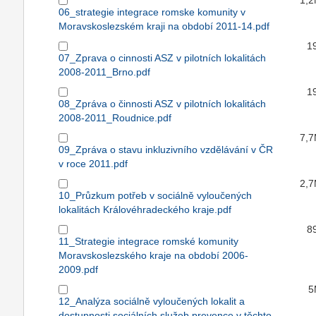
1,
06_strategie integrace romske komunity v
Moravskoslezském kraji na období 2011-14.pdf
1
07_Zprava o cinnosti ASZ v pilotních lokalitách
2008-2011_Brno.pdf
1
08_Zpráva o činnosti ASZ v pilotních lokalitách
2008-2011_Roudnice.pdf
7,
09_Zpráva o stavu inkluzivního vzdělávání v ČR
v roce 2011.pdf
2,
10_Průzkum potřeb v sociálně vyloučených
lokalitách Královéhradeckého kraje.pdf
8
11_Strategie integrace romské komunity
Moravskoslezského kraje na období 2006-
2009.pdf
5
12_Analýza sociálně vyloučených lokalit a
dostupnosti sociálních služeb prevence v těchto