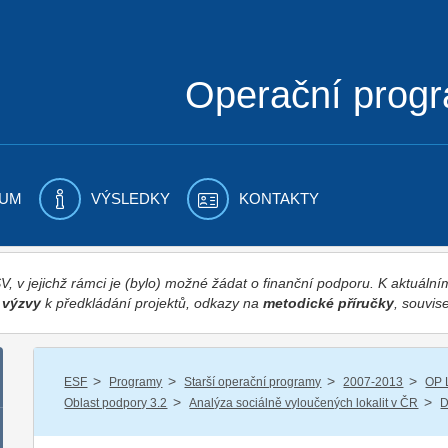
Operační prog
UM
VÝSLEDKY
KONTAKTY
 v jejichž rámci je (bylo) možné žádat o finanční podporu. K aktuál
,
výzvy
k předkládání projektů, odkazy na
metodické příručky
, souvise
/
/
/
/
ESF
Programy
Starší operační programy
2007-2013
OP 
/
/
Oblast podpory 3.2
Analýza sociálně vyloučených lokalit v ČR
D