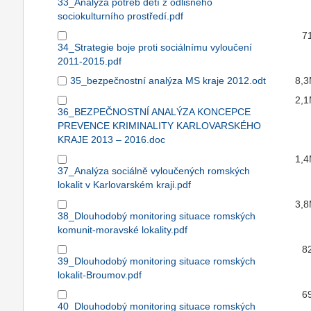
33_Analýza potřeb dětí z odlišného
sociokulturního prostředí.pdf
7
34_Strategie boje proti sociálnímu vyloučení
2011-2015.pdf
35_bezpečnostní analýza MS kraje 2012.odt
8,
2,
36_BEZPEČNOSTNÍ ANALÝZA KONCEPCE
PREVENCE KRIMINALITY KARLOVARSKÉHO
KRAJE 2013 – 2016.doc
1,
37_Analýza sociálně vyloučených romských
lokalit v Karlovarském kraji.pdf
3,
38_Dlouhodobý monitoring situace romských
komunit-moravské lokality.pdf
8
39_Dlouhodobý monitoring situace romských
lokalit-Broumov.pdf
6
40_Dlouhodobý monitoring situace romských