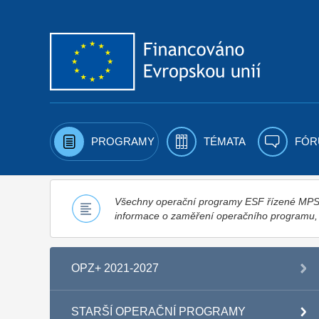
Přejít k obsahu
PROGRAMY
TÉMATA
FÓR
Všechny operační programy ESF řízené MPSV,
informace o zaměření operačního programu
OPZ+ 2021-2027
STARŠÍ OPERAČNÍ PROGRAMY