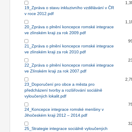
1,
19_Zpráva o stavu inkluzivního vzdělávání v ČR
v roce 2012.pdf
1,
20_Zpráva o plnění koncepce romské integrace
ve zlínském kraji za rok 2009.pdf
9
21_Zpráva o plnění koncepce romské integrace
ve zlínském kraji za rok 2010.pdf
2
22_Zpráva o plnění koncepce romské integrace
ve Zlínském kraji za rok 2007.pdf
2,
23_Doporučení pro obce a města pro
předcházení tvorby a rozšiřování sociálně
vyloučených lokalit.pdf
7
24_Koncepce integrace romské menšiny v
Jihočeském kraji 2012 – 2014.pdf
3
25_Strategie integrace sociálně vyloučených