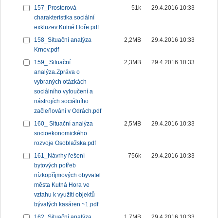
157_Prostorová
51k
29.4.2016 10:33
charakteristika sociální
exkluzev Kutné Hoře.pdf
158_Situační analýza
2,2MB
29.4.2016 10:33
Krnov.pdf
159_ Situační
2,3MB
29.4.2016 10:33
analýza.Zpráva o
vybraných otázkách
sociálního vyloučení a
nástrojích sociálního
začleňování v Odrách.pdf
160_ Situační analýza
2,5MB
29.4.2016 10:33
socioekonomického
rozvoje Osoblažska.pdf
161_Návrhy řešení
756k
29.4.2016 10:33
bytových potřeb
nízkopříjmových obyvatel
města Kutná Hora ve
vztahu k využití objektů
bývalých kasáren ~1.pdf
162_Situační analýza
1,7MB
29.4.2016 10:33