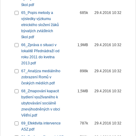
škol.pdf
65_Popis metody a
685k
29.4.2016 10:32
výsledky výzkumu
etnického složení žáků
bývalých zvláštních
škol.pdf
66_Zpráva o situaci v
1,9MB
29.4.2016 10:32
lokalitě Přednádraží od
roku 2011 do kvetna
2013.pdf
67_Analýza mediálního
898k
29.4.2016 10:32
zobrazení Romů v
českých médiích.pdf
68_Zmapování kapacit
1,5MB
29.4.2016 10:32
bydlení využívaného k
ubytovávání sociálně
znevýhodněných v obci
Větřní.pdf
69_Efektivita intervence
787k
29.4.2016 10:32
ASZ.pdf