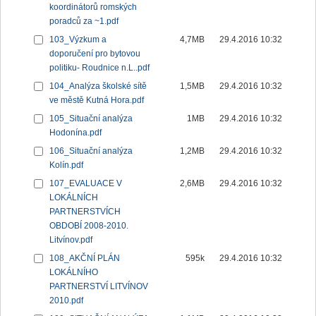
koordinátorů romských
poradců za ~1.pdf
103_Výzkum a
4,7MB
29.4.2016 10:32
doporučení pro bytovou
politiku- Roudnice n.L..pdf
104_Analýza školské sítě
1,5MB
29.4.2016 10:32
ve městě Kutná Hora.pdf
105_Situační analýza
1MB
29.4.2016 10:32
Hodonína.pdf
106_Situační analýza
1,2MB
29.4.2016 10:32
Kolín.pdf
107_EVALUACE V
2,6MB
29.4.2016 10:32
LOKÁLNÍCH
PARTNERSTVÍCH
OBDOBÍ 2008-2010.
Litvínov.pdf
108_AKČNÍ PLÁN
595k
29.4.2016 10:32
LOKÁLNÍHO
PARTNERSTVÍ LITVÍNOV
2010.pdf