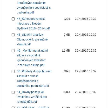
ohrožených sociálním
vyloučením v souvislosti s
bydlením.pdf
47_Koncepce romské
120k
29.4.2016 10:32
integrace v Novém
Bydžově 2010 - 2014.pdf
48_situační analýzy-
2MB
29.4.2016 10:32
Olomoucký kraj-stručné
shrnutí.pdf
49 _Monitoring aktuální
1,1MB
29.4.2016 10:32
situace v sociálně
vyloučených lokalitách
Plzeňského kraje.pdf
50_Příklady dobrých praxí
299k
29.4.2016 10:32
z lokalit z oblasti
zaměstnanosti a
sociálního podnikání.pdf
51_Rovný přístup ke
634k
29.4.2016 10:32
kvalitnímu vzdělání pro
romské děti.pdf