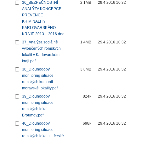
36_BEZPEČNOSTNÍ
2,1MB
29.4.2016 10:32
ANALÝZA KONCEPCE
PREVENCE
KRIMINALITY
KARLOVARSKÉHO
KRAJE 2013 – 2016.doc
37_Analýza sociálně
1,4MB
29.4.2016 10:32
vyloučených romských
lokalit v Karlovarském
kraji.pdf
38_Dlouhodobý
3,8MB
29.4.2016 10:32
monitoring situace
romských komunit-
moravské lokality.pdf
39_Dlouhodobý
824k
29.4.2016 10:32
monitoring situace
romských lokalit-
Broumov.pdf
40_Dlouhodobý
698k
29.4.2016 10:32
monitoring situace
romských lokalitn- české