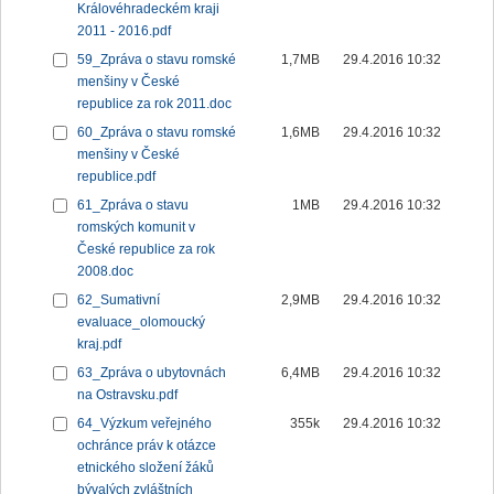
Královéhradeckém kraji
2011 - 2016.pdf
59_Zpráva o stavu romské
1,7MB
29.4.2016 10:32
menšiny v České
republice za rok 2011.doc
60_Zpráva o stavu romské
1,6MB
29.4.2016 10:32
menšiny v České
republice.pdf
61_Zpráva o stavu
1MB
29.4.2016 10:32
romských komunit v
České republice za rok
2008.doc
62_Sumativní
2,9MB
29.4.2016 10:32
evaluace_olomoucký
kraj.pdf
63_Zpráva o ubytovnách
6,4MB
29.4.2016 10:32
na Ostravsku.pdf
64_Výzkum veřejného
355k
29.4.2016 10:32
ochránce práv k otázce
etnického složení žáků
bývalých zvláštních