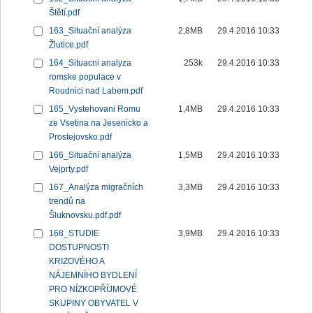
Štětí.pdf
163_Situační analýza
2,8MB
29.4.2016 10:33
Žlutice.pdf
164_Situacni analyza
253k
29.4.2016 10:33
romske populace v
Roudnici nad Labem.pdf
165_Vystehovani Romu
1,4MB
29.4.2016 10:33
ze Vsetina na Jesenicko a
Prostejovsko.pdf
166_Situační analýza
1,5MB
29.4.2016 10:33
Vejprty.pdf
167_Analýza migračních
3,3MB
29.4.2016 10:33
trendů na
Šluknovsku.pdf.pdf
168_STUDIE
3,9MB
29.4.2016 10:33
DOSTUPNOSTI
KRIZOVÉHO A
NÁJEMNÍHO BYDLENÍ
PRO NÍZKOPŘÍJMOVÉ
SKUPINY OBYVATEL V