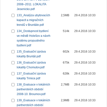
2008–2011. LOKALITA
Jesenicko.pdf
133_Analýza ubytovacích
2,5MB
29.4.2016 10:33
kapacit a migračních
trendů v Bruntále.pdf
134_Dostupnost bydlení
514k
29.4.2016 10:33
ve městě Holešov a návrh
systému propustného
bydlení.pdf
135_Evaluační zpráva
602k
29.4.2016 10:33
lokality Bruntál.pdf
136_Evaluační zpráva
675k
29.4.2016 10:33
lokality Chomutov.pdf
137_Evaluační zpráva
628k
29.4.2016 10:33
lokality Trmice.pdf
138_Evaluace v lokálních
2,7MB
29.4.2016 10:33
partnerstvích období
2008-10. Broumov.pdf
139_Evaluace v lokálních
2,9MB
29.4.2016 10:33
partnerstvích období