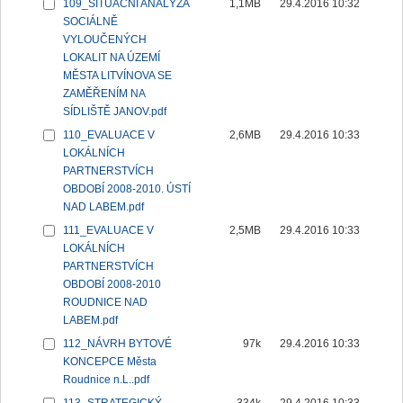
109_SITUAČNÍ ANALÝZA
1,1MB
29.4.2016 10:32
SOCIÁLNĚ
VYLOUČENÝCH
LOKALIT NA ÚZEMÍ
MĚSTA LITVÍNOVA SE
ZAMĚŘENÍM NA
SÍDLIŠTĚ JANOV.pdf
110_EVALUACE V
2,6MB
29.4.2016 10:33
LOKÁLNÍCH
PARTNERSTVÍCH
OBDOBÍ 2008-2010. ÚSTÍ
NAD LABEM.pdf
111_EVALUACE V
2,5MB
29.4.2016 10:33
LOKÁLNÍCH
PARTNERSTVÍCH
OBDOBÍ 2008-2010
ROUDNICE NAD
LABEM.pdf
112_NÁVRH BYTOVÉ
97k
29.4.2016 10:33
KONCEPCE Města
Roudnice n.L..pdf