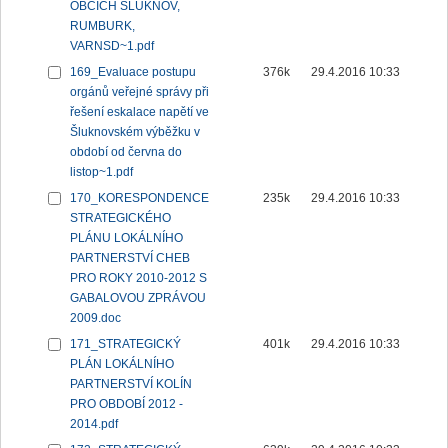
OBCÍCH ŠLUKNOV,
RUMBURK,
VARNSD~1.pdf
169_Evaluace postupu
376k
29.4.2016 10:33
orgánů veřejné správy při
řešení eskalace napětí ve
Šluknovském výběžku v
období od června do
listop~1.pdf
170_KORESPONDENCE
235k
29.4.2016 10:33
STRATEGICKÉHO
PLÁNU LOKÁLNÍHO
PARTNERSTVÍ CHEB
PRO ROKY 2010-2012 S
GABALOVOU ZPRÁVOU
2009.doc
171_STRATEGICKÝ
401k
29.4.2016 10:33
PLÁN LOKÁLNÍHO
PARTNERSTVÍ KOLÍN
PRO OBDOBÍ 2012 -
2014.pdf