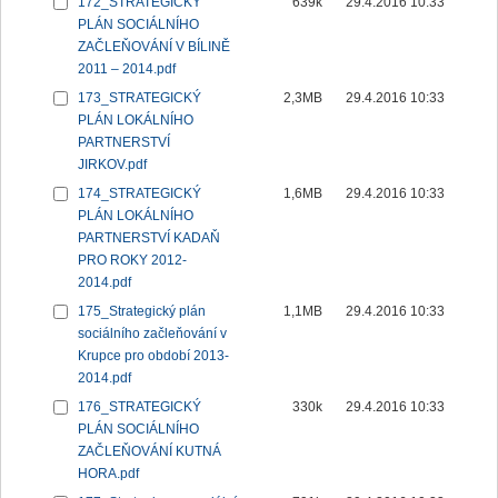
172_STRATEGICKÝ
639k
29.4.2016 10:33
PLÁN SOCIÁLNÍHO
ZAČLEŇOVÁNÍ V BÍLINĚ
2011 – 2014.pdf
173_STRATEGICKÝ
2,3MB
29.4.2016 10:33
PLÁN LOKÁLNÍHO
PARTNERSTVÍ
JIRKOV.pdf
174_STRATEGICKÝ
1,6MB
29.4.2016 10:33
PLÁN LOKÁLNÍHO
PARTNERSTVÍ KADAŇ
PRO ROKY 2012-
2014.pdf
175_Strategický plán
1,1MB
29.4.2016 10:33
sociálního začleňování v
Krupce pro období 2013-
2014.pdf
176_STRATEGICKÝ
330k
29.4.2016 10:33
PLÁN SOCIÁLNÍHO
ZAČLEŇOVÁNÍ KUTNÁ
HORA.pdf