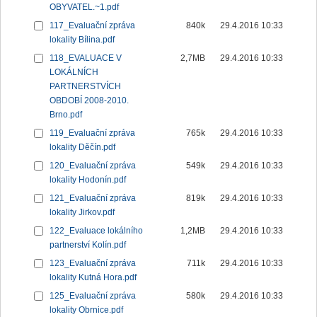
OBYVATEL.~1.pdf
117_Evaluační zpráva
840k
29.4.2016 10:33
lokality Bílina.pdf
118_EVALUACE V
2,7MB
29.4.2016 10:33
LOKÁLNÍCH
PARTNERSTVÍCH
OBDOBÍ 2008-2010.
Brno.pdf
119_Evaluační zpráva
765k
29.4.2016 10:33
lokality Děčín.pdf
120_Evaluační zpráva
549k
29.4.2016 10:33
lokality Hodonín.pdf
121_Evaluační zpráva
819k
29.4.2016 10:33
lokality Jirkov.pdf
122_Evaluace lokálního
1,2MB
29.4.2016 10:33
partnerství Kolín.pdf
123_Evaluační zpráva
711k
29.4.2016 10:33
lokality Kutná Hora.pdf
125_Evaluační zpráva
580k
29.4.2016 10:33
lokality Obrnice.pdf