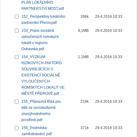
PLÁN LOKÁLNÍHO
PARTNERSTVÍ MOST.pdf
152_Perspektivy lokálního
286k
29.4.2016 10:33
partnerství Přerov.pdf
153_Popis sociálně
9,1MB
29.4.2016 10:33
vyloučených romských
lokalit v regionu
Ostravska.pdf
154_VÝZKUM
1,1MB
29.4.2016 10:33
RIZIKOVÝCH FAKTORŮ
SOUVISEJÍCÍCH S
EXISTENCÍ SOCIÁLNĚ
VYLOUČENÝCH
ROMSKÝCH LOKALIT VE
MĚSTĚ PŘEROVĚ.pdf
155_Přípravná třída pro
216k
29.4.2016 10:33
děti ze sociokulturně
znevýhodněného
prostředí.pdf
156_Podmínka
371k
29.4.2016 10:33
zaměstnávání .pdf