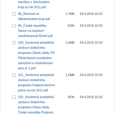
menšiny v Jihočeském
kraji za rok 2011.pdf
98_Romové ve
1,7MB
29.4.2016 10:32
Středočeském kraji.pdf
99_Česká republika.
430k
29.4.2016 10:32
Šance na zlepšení
zaměstnanosti Romů.pdf
100_Souhrnná analytická
1,4MB
29.4.2016 10:32
zpráva k dotačnímu
programu Úřadu vlády ČR
Předcházení sociálnímu
vyloučení a odstraňování
jeho d~1.pdf
101_Souhrnná analytická
1,5MB
29.4.2016 10:32
zpráva k dotačnímu
programu Podpora terénní
práce za rok 2011.pdf
102_Souhrnná analytická
363k
29.4.2016 10:32
zpráva k dotačnímu
programu Úřadu vlády
České republiky Podpora