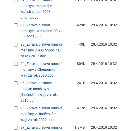
91_Zpráva o situaci
2,1MB
29.4.2016 10:32
romských komunit v
krajích v roce 2008-
příloha.doc
92_Zpráva o stavu
429k
29.4.2016 10:32
romských komunit v ČR za
rok 2007.pdf
93_Zpráva o stavu romské
40k
29.4.2016 10:32
menšiny v kraji Vysočina
za rok 2012.doc
94_Zpráva o stavu romské
804k
29.4.2016 10:32
menšiny v Olomouckém
kraji za rok 2010.doc
95_Zpráva o situaci
241k
29.4.2016 10:32
romské menšiny v
jihočeském kraji za rok
2010.pdf
96_Zpráva o stavu romské
672k
29.4.2016 10:32
menšiny v Jihočeském
kraji za rok 2012.doc
97_Zpráva o stavu romské
1,3MB
29.4.2016 10:32