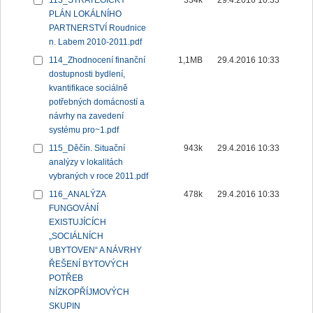
113_STRATEGICKÝ
334k
29.4.2016 10:33
PLÁN LOKÁLNÍHO
PARTNERSTVÍ Roudnice
n. Labem 2010-2011.pdf
114_Zhodnocení finanční
1,1MB
29.4.2016 10:33
dostupnosti bydlení,
kvantifikace sociálně
potřebných domácností a
návrhy na zavedení
systému pro~1.pdf
115_Děčín. Situační
943k
29.4.2016 10:33
analýzy v lokalitách
vybraných v roce 2011.pdf
116_ANALÝZA
478k
29.4.2016 10:33
FUNGOVÁNÍ
EXISTUJÍCÍCH
„SOCIÁLNÍCH
UBYTOVEN“ A NÁVRHY
ŘEŠENÍ BYTOVÝCH
POTŘEB
NÍZKOPŘÍJMOVÝCH
SKUPIN