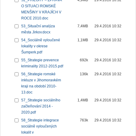
52_PŘÍLOHY – ZPRÁVA
4,9MB
29.4.2016 10:32
O SITUACI ROMSKÉ
MENŠINY V KRAJÍCH V
ROCE 2010.doc
53_Situační analýza
7,4MB
29.4.2016 10:32
města Jirkov.docx
54_Sociálně vyloučené
1,1MB
29.4.2016 10:32
lokality v okrese
Šumperk.pdf
55_Strategie prevence
692k
29.4.2016 10:32
kriminality 2012-2015.pdf
56_Strategie romské
136k
29.4.2016 10:32
inkluze v Jihomoravkém
kraji na období 2010-
13.doc
57_Strategie sociálního
1,4MB
29.4.2016 10:32
začleňování 2014 -
2020.pdf
58_Strategie integrace
763k
29.4.2016 10:32
sociálně vyloučených
lokalit v