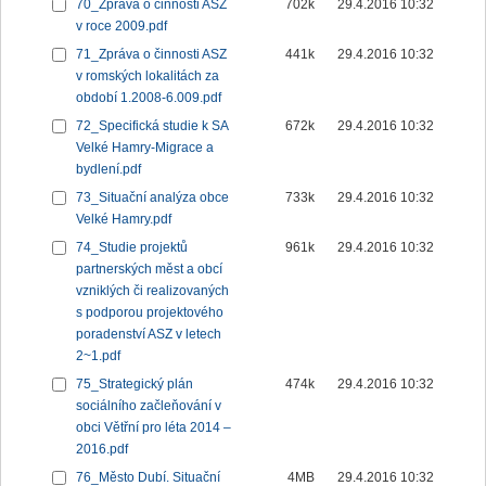
70_Zpráva o činnosti ASZ
702k
29.4.2016 10:32
v roce 2009.pdf
71_Zpráva o činnosti ASZ
441k
29.4.2016 10:32
v romských lokalitách za
období 1.2008-6.009.pdf
72_Specifická studie k SA
672k
29.4.2016 10:32
Velké Hamry-Migrace a
bydlení.pdf
73_Situační analýza obce
733k
29.4.2016 10:32
Velké Hamry.pdf
74_Studie projektů
961k
29.4.2016 10:32
partnerských měst a obcí
vzniklých či realizovaných
s podporou projektového
poradenství ASZ v letech
2~1.pdf
75_Strategický plán
474k
29.4.2016 10:32
sociálního začleňování v
obci Větřní pro léta 2014 –
2016.pdf
76_Město Dubí. Situační
4MB
29.4.2016 10:32