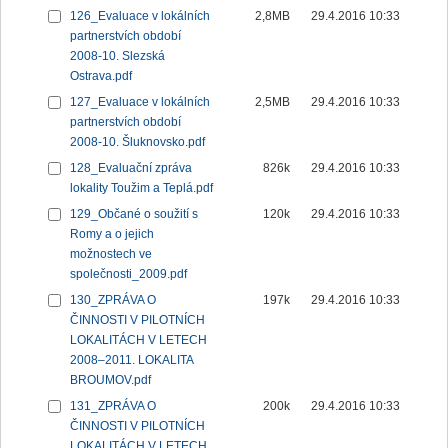
126_Evaluace v lokálních
2,8MB
29.4.2016 10:33
partnerstvích období
2008-10. Slezská
Ostrava.pdf
127_Evaluace v lokálních
2,5MB
29.4.2016 10:33
partnerstvích období
2008-10. Šluknovsko.pdf
128_Evaluační zpráva
826k
29.4.2016 10:33
lokality Toužim a Teplá.pdf
129_Občané o soužití s
120k
29.4.2016 10:33
Romy a o jejich
možnostech ve
společnosti_2009.pdf
130_ZPRÁVA O
197k
29.4.2016 10:33
ČINNOSTI V PILOTNÍCH
LOKALITÁCH V LETECH
2008–2011. LOKALITA
BROUMOV.pdf
131_ZPRÁVA O
200k
29.4.2016 10:33
ČINNOSTI V PILOTNÍCH
LOKALITÁCH V LETECH