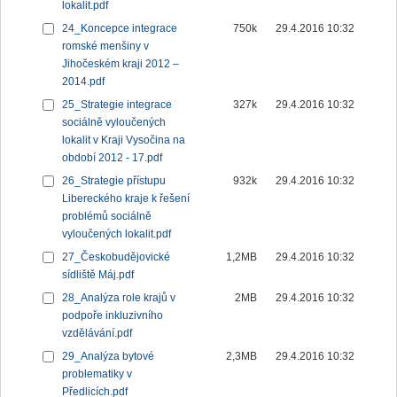
lokalit.pdf
24_Koncepce integrace
750k
29.4.2016 10:32
romské menšiny v
Jihočeském kraji 2012 –
2014.pdf
25_Strategie integrace
327k
29.4.2016 10:32
sociálně vyloučených
lokalit v Kraji Vysočina na
období 2012 - 17.pdf
26_Strategie přístupu
932k
29.4.2016 10:32
Libereckého kraje k řešení
problémů sociálně
vyloučených lokalit.pdf
27_Českobudějovické
1,2MB
29.4.2016 10:32
sídliště Máj.pdf
28_Analýza role krajů v
2MB
29.4.2016 10:32
podpoře inkluzivního
vzdělávání.pdf
29_Analýza bytové
2,3MB
29.4.2016 10:32
problematiky v
Předlicích.pdf