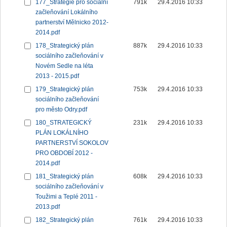
177_Strategie pro sociální
791k
29.4.2016 10:33
začleňování Lokálního
partnerství Mělnicko 2012-
2014.pdf
178_Strategický plán
887k
29.4.2016 10:33
sociálního začleňování v
Novém Sedle na léta
2013 - 2015.pdf
179_Strategický plán
753k
29.4.2016 10:33
sociálního začleňování
pro město Odry.pdf
180_STRATEGICKÝ
231k
29.4.2016 10:33
PLÁN LOKÁLNÍHO
PARTNERSTVÍ SOKOLOV
PRO OBDOBÍ 2012 -
2014.pdf
181_Strategický plán
608k
29.4.2016 10:33
sociálního začleňování v
Toužimi a Teplé 2011 -
2013.pdf
182_Strategický plán
761k
29.4.2016 10:33