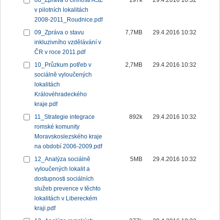
08_Zpráva o činnosti ASZ
197k
29.4.2016 10:32
v pilotních lokalitách
2008-2011_Roudnice.pdf
09_Zpráva o stavu
7,7MB
29.4.2016 10:32
inkluzivního vzdělávání v
ČR v roce 2011.pdf
10_Průzkum potřeb v
2,7MB
29.4.2016 10:32
sociálně vyloučených
lokalitách
Královéhradeckého
kraje.pdf
11_Strategie integrace
892k
29.4.2016 10:32
romské komunity
Moravskoslezského kraje
na období 2006-2009.pdf
12_Analýza sociálně
5MB
29.4.2016 10:32
vyloučených lokalit a
dostupnosti sociálních
služeb prevence v těchto
lokalitách v Libereckém
kraji.pdf