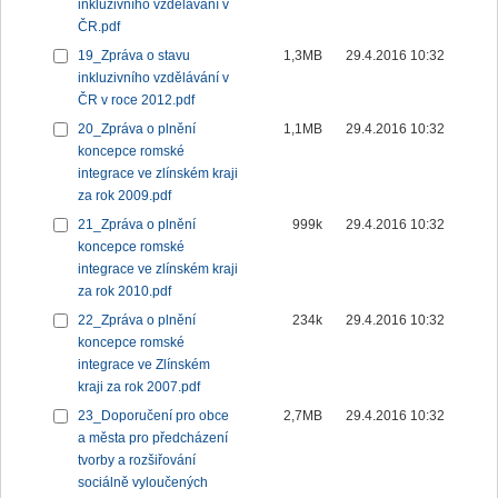
inkluzivního vzdělávání v
ČR.pdf
19_Zpráva o stavu
1,3MB
29.4.2016 10:32
inkluzivního vzdělávání v
ČR v roce 2012.pdf
20_Zpráva o plnění
1,1MB
29.4.2016 10:32
koncepce romské
integrace ve zlínském kraji
za rok 2009.pdf
21_Zpráva o plnění
999k
29.4.2016 10:32
koncepce romské
integrace ve zlínském kraji
za rok 2010.pdf
22_Zpráva o plnění
234k
29.4.2016 10:32
koncepce romské
integrace ve Zlínském
kraji za rok 2007.pdf
23_Doporučení pro obce
2,7MB
29.4.2016 10:32
a města pro předcházení
tvorby a rozšiřování
sociálně vyloučených