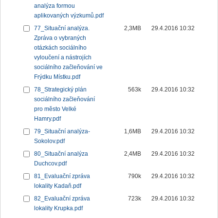
analýza formou
aplikovaných výzkumů.pdf
77_Situační analýza.
2,3MB
29.4.2016 10:32
Zpráva o vybraných
otázkách sociálního
vyloučení a nástrojích
sociálního začleňování ve
Frýdku Místku.pdf
78_Strategický plán
563k
29.4.2016 10:32
sociálního začleňování
pro město Velké
Hamry.pdf
79_Situační analýza-
1,6MB
29.4.2016 10:32
Sokolov.pdf
80_Situační analýza
2,4MB
29.4.2016 10:32
Duchcov.pdf
81_Evaluační zpráva
790k
29.4.2016 10:32
lokality Kadaň.pdf
82_Evaluační zpráva
723k
29.4.2016 10:32
lokality Krupka.pdf