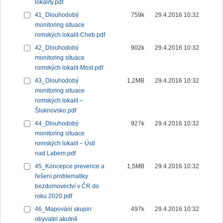
lokality.pdf
41_Dlouhodobý
759k
29.4.2016 10:32
monitoring situace
romských lokalit-Cheb.pdf
42_Dlouhodobý
902k
29.4.2016 10:32
monitoring situace
romských lokalit-Most.pdf
43_Dlouhodobý
1,2MB
29.4.2016 10:32
monitoring situace
romských lokalit –
Šluknovsko.pdf
44_Dlouhodobý
927k
29.4.2016 10:32
monitoring situace
romských lokalit – Ústí
nad Labem.pdf
45_Koncepce prevence a
1,5MB
29.4.2016 10:32
řešení problematiky
bezdomovectví v ČR do
roku 2020.pdf
46_Mapování skupin
497k
29.4.2016 10:32
obyvatel akutně