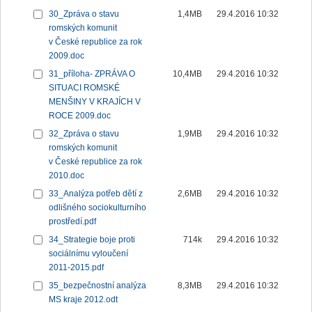
30_Zpráva o stavu
1,4MB
29.4.2016 10:32
romských komunit
v České republice za rok
2009.doc
31_příloha- ZPRÁVA O
10,4MB
29.4.2016 10:32
SITUACI ROMSKÉ
MENŠINY V KRAJÍCH V
ROCE 2009.doc
32_Zpráva o stavu
1,9MB
29.4.2016 10:32
romských komunit
v České republice za rok
2010.doc
33_Analýza potřeb dětí z
2,6MB
29.4.2016 10:32
odlišného sociokulturního
prostředí.pdf
34_Strategie boje proti
714k
29.4.2016 10:32
sociálnímu vyloučení
2011-2015.pdf
35_bezpečnostní analýza
8,3MB
29.4.2016 10:32
MS kraje 2012.odt