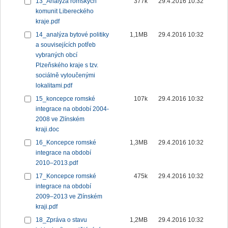
13_Analýza romských
377k
29.4.2016 10:32
komunit Libereckého
kraje.pdf
14_analýza bytové politiky
1,1MB
29.4.2016 10:32
a souvisejících potřeb
vybraných obcí
Plzeňského kraje s tzv.
sociálně vyloučenými
lokalitami.pdf
15_koncepce romské
107k
29.4.2016 10:32
integrace na období 2004-
2008 ve Zlínském
kraji.doc
16_Koncepce romské
1,3MB
29.4.2016 10:32
integrace na období
2010–2013.pdf
17_Koncepce romské
475k
29.4.2016 10:32
integrace na období
2009–2013 ve Zlínském
kraji.pdf
18_Zpráva o stavu
1,2MB
29.4.2016 10:32