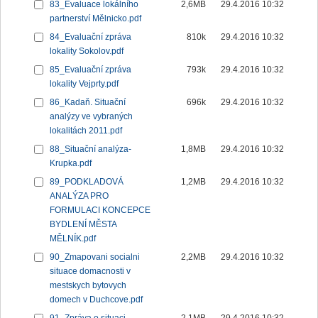
83_Evaluace lokálního
2,6MB
29.4.2016 10:32
partnerství Mělnicko.pdf
84_Evaluační zpráva
810k
29.4.2016 10:32
lokality Sokolov.pdf
85_Evaluační zpráva
793k
29.4.2016 10:32
lokality Vejprty.pdf
86_Kadaň. Situační
696k
29.4.2016 10:32
analýzy ve vybraných
lokalitách 2011.pdf
88_Situační analýza-
1,8MB
29.4.2016 10:32
Krupka.pdf
89_PODKLADOVÁ
1,2MB
29.4.2016 10:32
ANALÝZA PRO
FORMULACI KONCEPCE
BYDLENÍ MĚSTA
MĚLNÍK.pdf
90_Zmapovani socialni
2,2MB
29.4.2016 10:32
situace domacnosti v
mestskych bytovych
domech v Duchcove.pdf