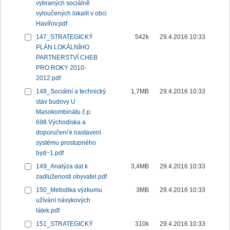
vybraných sociálně
vyloučených lokalit v obci
Havířov.pdf
147_STRATEGICKÝ
542k
29.4.2016 10:33
PLÁN LOKÁLNÍHO
PARTNERSTVÍ CHEB
PRO ROKY 2010-
2012.pdf
148_Sociální a technický
1,7MB
29.4.2016 10:33
stav budovy U
Masokombinátu č.p.
698.Východiska a
doporučení k nastavení
systému prostupného
byd~1.pdf
149_Analýza dat k
3,4MB
29.4.2016 10:33
zadluženosti obyvatel.pdf
150_Metodika výzkumu
3MB
29.4.2016 10:33
užívání návykových
látek.pdf
151_STRATEGICKÝ
310k
29.4.2016 10:33