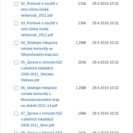
02_Romové a soužití s
133k
29.4.2016 10:32
nimi očima české
veřejnosti_2011.pdf
03_Romové a soužití s
136k
29.4.2016 10:32
nimi očima české
veřejnosti_2012.pdf
04_Strategie integrace
1,2MB
29.4.2016 10:32
romské komunity ve
Středočeském kraji.doc
05_Zprava o cinnosti ASZ
203k
29.4.2016 10:32
v pilotních lokalitách
2008-2011_Slezska-
Ostrava.pdf
06_strategie integrace
1,2MB
29.4.2016 10:32
romske komunity v
Moravskoslezském kraji
na období 2011-14.pdf
07_Zprava o cinnosti ASZ
198k
29.4.2016 10:32
v pilotních lokalitách
2008-2011_Brno.pdf