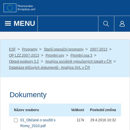
Přejít k obsahu
MENU
/
/
/
/
ESF
Programy
Starší operační programy
2007-2013
/
/
/
OP LZZ 2007-2013
Prioritní osy
Prioritní osa 3
/
/
Oblast podpory 3.2
Analýza sociálně vyloučených lokalit v ČR
Databáze klíčových dokumentů - Analýza SVL v ČR
Dokumenty
Název souboru
Velikost
Poslední změna
01_Občané o soužití s
117k
29.4.2016 10:32
Romy_2010.pdf