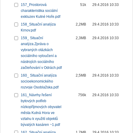
157_Prostorová
51k
29.4.2016 10:33
charakteristika sociální
exkluzev Kutné Hoře.pdf
158_Situační analýza
2,2MB
29.4.2016 10:33
Krnov.pdf
159_ Situační
2,3MB
29.4.2016 10:33
analýza.Zpráva o
vybraných otázkách
sociálního vyloučení a
nástrojích sociálního
začleňování v Odrách.pdf
160_ Situační analýza
2,5MB
29.4.2016 10:33
socioekonomického
rozvoje Osoblažska.pdf
161_Návrhy řešení
756k
29.4.2016 10:33
bytových potřeb
nízkopříjmových obyvatel
města Kutná Hora ve
vztahu k využití objektů
bývalých kasáren ~1.pdf
162_Situační analýza
1,7MB
29.4.2016 10:33