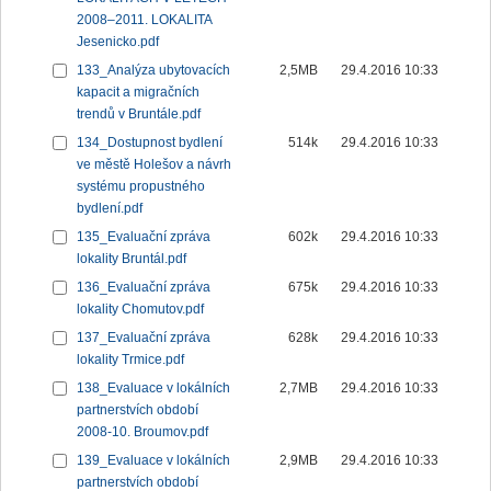
2008–2011. LOKALITA
Jesenicko.pdf
133_Analýza ubytovacích
2,5MB
29.4.2016 10:33
kapacit a migračních
trendů v Bruntále.pdf
134_Dostupnost bydlení
514k
29.4.2016 10:33
ve městě Holešov a návrh
systému propustného
bydlení.pdf
135_Evaluační zpráva
602k
29.4.2016 10:33
lokality Bruntál.pdf
136_Evaluační zpráva
675k
29.4.2016 10:33
lokality Chomutov.pdf
137_Evaluační zpráva
628k
29.4.2016 10:33
lokality Trmice.pdf
138_Evaluace v lokálních
2,7MB
29.4.2016 10:33
partnerstvích období
2008-10. Broumov.pdf
139_Evaluace v lokálních
2,9MB
29.4.2016 10:33
partnerstvích období