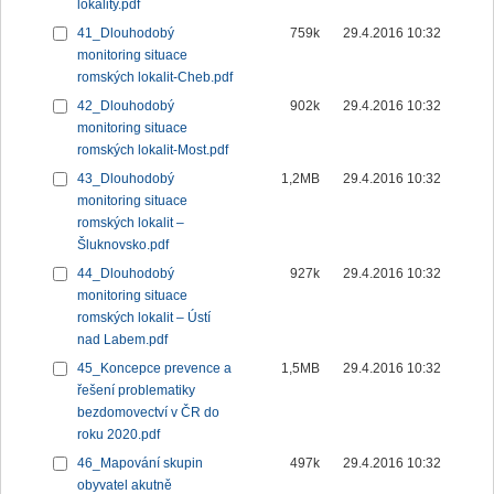
lokality.pdf
41_Dlouhodobý
759k
29.4.2016 10:32
monitoring situace
romských lokalit-Cheb.pdf
42_Dlouhodobý
902k
29.4.2016 10:32
monitoring situace
romských lokalit-Most.pdf
43_Dlouhodobý
1,2MB
29.4.2016 10:32
monitoring situace
romských lokalit –
Šluknovsko.pdf
44_Dlouhodobý
927k
29.4.2016 10:32
monitoring situace
romských lokalit – Ústí
nad Labem.pdf
45_Koncepce prevence a
1,5MB
29.4.2016 10:32
řešení problematiky
bezdomovectví v ČR do
roku 2020.pdf
46_Mapování skupin
497k
29.4.2016 10:32
obyvatel akutně