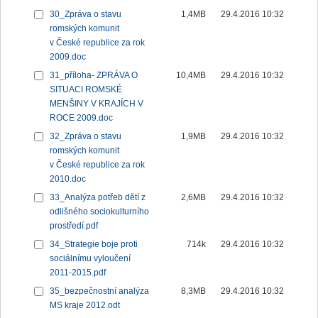
30_Zpráva o stavu
1,4MB
29.4.2016 10:32
romských komunit
v České republice za rok
2009.doc
31_příloha- ZPRÁVA O
10,4MB
29.4.2016 10:32
SITUACI ROMSKÉ
MENŠINY V KRAJÍCH V
ROCE 2009.doc
32_Zpráva o stavu
1,9MB
29.4.2016 10:32
romských komunit
v České republice za rok
2010.doc
33_Analýza potřeb dětí z
2,6MB
29.4.2016 10:32
odlišného sociokulturního
prostředí.pdf
34_Strategie boje proti
714k
29.4.2016 10:32
sociálnímu vyloučení
2011-2015.pdf
35_bezpečnostní analýza
8,3MB
29.4.2016 10:32
MS kraje 2012.odt