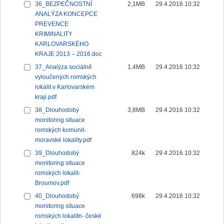
36_BEZPEČNOSTNÍ
2,1MB
29.4.2016 10:32
ANALÝZA KONCEPCE
PREVENCE
KRIMINALITY
KARLOVARSKÉHO
KRAJE 2013 – 2016.doc
37_Analýza sociálně
1,4MB
29.4.2016 10:32
vyloučených romských
lokalit v Karlovarském
kraji.pdf
38_Dlouhodobý
3,8MB
29.4.2016 10:32
monitoring situace
romských komunit-
moravské lokality.pdf
39_Dlouhodobý
824k
29.4.2016 10:32
monitoring situace
romských lokalit-
Broumov.pdf
40_Dlouhodobý
698k
29.4.2016 10:32
monitoring situace
romských lokalitn- české