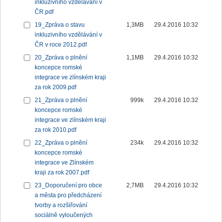
inkluzivního vzdělávání v
ČR.pdf
19_Zpráva o stavu
1,3MB
29.4.2016 10:32
inkluzivního vzdělávání v
ČR v roce 2012.pdf
20_Zpráva o plnění
1,1MB
29.4.2016 10:32
koncepce romské
integrace ve zlínském kraji
za rok 2009.pdf
21_Zpráva o plnění
999k
29.4.2016 10:32
koncepce romské
integrace ve zlínském kraji
za rok 2010.pdf
22_Zpráva o plnění
234k
29.4.2016 10:32
koncepce romské
integrace ve Zlínském
kraji za rok 2007.pdf
23_Doporučení pro obce
2,7MB
29.4.2016 10:32
a města pro předcházení
tvorby a rozšiřování
sociálně vyloučených