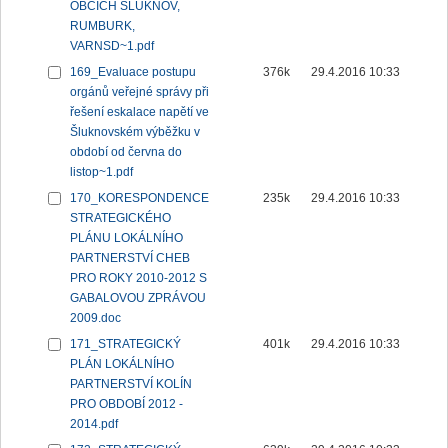
OBCÍCH ŠLUKNOV,
RUMBURK,
VARNSD~1.pdf
169_Evaluace postupu
376k
29.4.2016 10:33
orgánů veřejné správy při
řešení eskalace napětí ve
Šluknovském výběžku v
období od června do
listop~1.pdf
170_KORESPONDENCE
235k
29.4.2016 10:33
STRATEGICKÉHO
PLÁNU LOKÁLNÍHO
PARTNERSTVÍ CHEB
PRO ROKY 2010-2012 S
GABALOVOU ZPRÁVOU
2009.doc
171_STRATEGICKÝ
401k
29.4.2016 10:33
PLÁN LOKÁLNÍHO
PARTNERSTVÍ KOLÍN
PRO OBDOBÍ 2012 -
2014.pdf