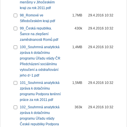
menšiny v Jihočeském
kraji za rok 2011.pdf
98_Romové ve
1,7MB
29.4.2016 10:32
Středočeském kraji.pdf
99_Česká republika.
430k
29.4.2016 10:32
Šance na zlepšení
zaměstnanosti Romů.pdf
100_Souhrnná analytická
1,4MB
29.4.2016 10:32
zpráva k dotačnímu
programu Úřadu vlády ČR
Předcházení sociálnímu
vyloučení a odstraňování
jeho d~1.pdf
101_Souhrnná analytická
1,5MB
29.4.2016 10:32
zpráva k dotačnímu
programu Podpora terénní
práce za rok 2011.pdf
102_Souhrnná analytická
363k
29.4.2016 10:32
zpráva k dotačnímu
programu Úřadu vlády
České republiky Podpora