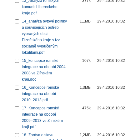
13_Analýza romských
377k
29.4.2016 10:32
komunit Libereckého
kraje.pdf
14_analýza bytové politiky
1,1MB
29.4.2016 10:32
a souvisejících potřeb
vybraných obcí
Plzeňského kraje s tzv.
sociálně vyloučenými
lokalitami.pdf
15_koncepce romské
107k
29.4.2016 10:32
integrace na období 2004-
2008 ve Zlínském
kraji.doc
16_Koncepce romské
1,3MB
29.4.2016 10:32
integrace na období
2010–2013.pdf
17_Koncepce romské
475k
29.4.2016 10:32
integrace na období
2009–2013 ve Zlínském
kraji.pdf
18_Zpráva o stavu
1,2MB
29.4.2016 10:32