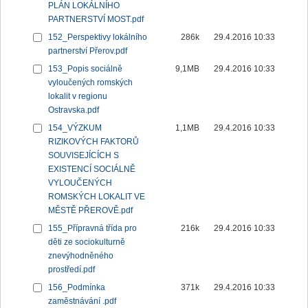
PLÁN LOKÁLNÍHO
PARTNERSTVÍ MOST.pdf
152_Perspektivy lokálního
286k
29.4.2016 10:33
partnerství Přerov.pdf
153_Popis sociálně
9,1MB
29.4.2016 10:33
vyloučených romských
lokalit v regionu
Ostravska.pdf
154_VÝZKUM
1,1MB
29.4.2016 10:33
RIZIKOVÝCH FAKTORŮ
SOUVISEJÍCÍCH S
EXISTENCÍ SOCIÁLNĚ
VYLOUČENÝCH
ROMSKÝCH LOKALIT VE
MĚSTĚ PŘEROVĚ.pdf
155_Přípravná třída pro
216k
29.4.2016 10:33
děti ze sociokulturně
znevýhodněného
prostředí.pdf
156_Podmínka
371k
29.4.2016 10:33
zaměstnávání .pdf