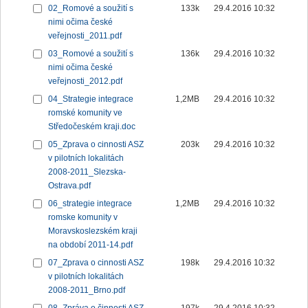
02_Romové a soužití s
133k
29.4.2016 10:32
nimi očima české
veřejnosti_2011.pdf
03_Romové a soužití s
136k
29.4.2016 10:32
nimi očima české
veřejnosti_2012.pdf
04_Strategie integrace
1,2MB
29.4.2016 10:32
romské komunity ve
Středočeském kraji.doc
05_Zprava o cinnosti ASZ
203k
29.4.2016 10:32
v pilotních lokalitách
2008-2011_Slezska-
Ostrava.pdf
06_strategie integrace
1,2MB
29.4.2016 10:32
romske komunity v
Moravskoslezském kraji
na období 2011-14.pdf
07_Zprava o cinnosti ASZ
198k
29.4.2016 10:32
v pilotních lokalitách
2008-2011_Brno.pdf