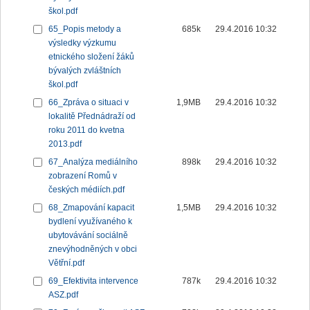
škol.pdf
65_Popis metody a
685k
29.4.2016 10:32
výsledky výzkumu
etnického složení žáků
bývalých zvláštních
škol.pdf
66_Zpráva o situaci v
1,9MB
29.4.2016 10:32
lokalitě Přednádraží od
roku 2011 do kvetna
2013.pdf
67_Analýza mediálního
898k
29.4.2016 10:32
zobrazení Romů v
českých médiích.pdf
68_Zmapování kapacit
1,5MB
29.4.2016 10:32
bydlení využívaného k
ubytovávání sociálně
znevýhodněných v obci
Větřní.pdf
69_Efektivita intervence
787k
29.4.2016 10:32
ASZ.pdf