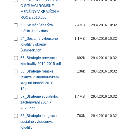
52_PŘÍLOHY – ZPRÁVA
4,9MB
29.4.2016 10:32
O SITUACI ROMSKÉ
MENŠINY V KRAJÍCH V
ROCE 2010.doc
53_Situační analýza
7,4MB
29.4.2016 10:32
města Jirkov.docx
54_Sociálně vyloučené
1,1MB
29.4.2016 10:32
lokality v okrese
Šumperk.pdf
55_Strategie prevence
692k
29.4.2016 10:32
kriminality 2012-2015.pdf
56_Strategie romské
136k
29.4.2016 10:32
inkluze v Jihomoravkém
kraji na období 2010-
13.doc
57_Strategie sociálního
1,4MB
29.4.2016 10:32
začleňování 2014 -
2020.pdf
58_Strategie integrace
763k
29.4.2016 10:32
sociálně vyloučených
lokalit v