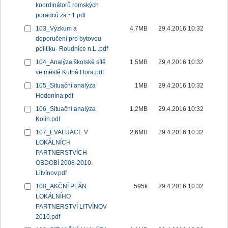
koordinátorů romských
poradců za ~1.pdf
103_Výzkum a
4,7MB
29.4.2016 10:32
doporučení pro bytovou
politiku- Roudnice n.L..pdf
104_Analýza školské sítě
1,5MB
29.4.2016 10:32
ve městě Kutná Hora.pdf
105_Situační analýza
1MB
29.4.2016 10:32
Hodonína.pdf
106_Situační analýza
1,2MB
29.4.2016 10:32
Kolín.pdf
107_EVALUACE V
2,6MB
29.4.2016 10:32
LOKÁLNÍCH
PARTNERSTVÍCH
OBDOBÍ 2008-2010.
Litvínov.pdf
108_AKČNÍ PLÁN
595k
29.4.2016 10:32
LOKÁLNÍHO
PARTNERSTVÍ LITVÍNOV
2010.pdf