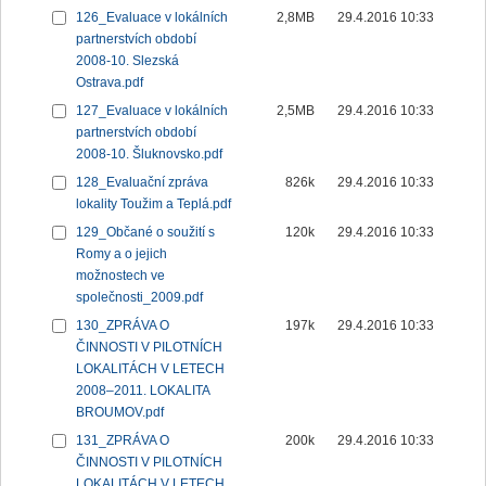
126_Evaluace v lokálních
2,8MB
29.4.2016 10:33
partnerstvích období
2008-10. Slezská
Ostrava.pdf
127_Evaluace v lokálních
2,5MB
29.4.2016 10:33
partnerstvích období
2008-10. Šluknovsko.pdf
128_Evaluační zpráva
826k
29.4.2016 10:33
lokality Toužim a Teplá.pdf
129_Občané o soužití s
120k
29.4.2016 10:33
Romy a o jejich
možnostech ve
společnosti_2009.pdf
130_ZPRÁVA O
197k
29.4.2016 10:33
ČINNOSTI V PILOTNÍCH
LOKALITÁCH V LETECH
2008–2011. LOKALITA
BROUMOV.pdf
131_ZPRÁVA O
200k
29.4.2016 10:33
ČINNOSTI V PILOTNÍCH
LOKALITÁCH V LETECH