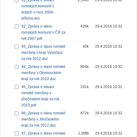
91_Zpráva o situaci
2,1MB
29.4.2016 10:32
romských komunit v
krajích v roce 2008-
příloha.doc
92_Zpráva o stavu
429k
29.4.2016 10:32
romských komunit v ČR za
rok 2007.pdf
93_Zpráva o stavu romské
40k
29.4.2016 10:32
menšiny v kraji Vysočina
za rok 2012.doc
94_Zpráva o stavu romské
804k
29.4.2016 10:32
menšiny v Olomouckém
kraji za rok 2010.doc
95_Zpráva o situaci
241k
29.4.2016 10:32
romské menšiny v
jihočeském kraji za rok
2010.pdf
96_Zpráva o stavu romské
672k
29.4.2016 10:32
menšiny v Jihočeském
kraji za rok 2012.doc
97_Zpráva o stavu romské
1,3MB
29.4.2016 10:32