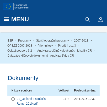
Přejít k obsahu
MENU
/
/
/
/
ESF
Programy
Starší operační programy
2007-2013
/
/
/
OP LZZ 2007-2013
Prioritní osy
Prioritní osa 3
/
/
Oblast podpory 3.2
Analýza sociálně vyloučených lokalit v ČR
Databáze klíčových dokumentů - Analýza SVL v ČR
Dokumenty
Název souboru
Velikost
Poslední změna
01_Občané o soužití s
117k
29.4.2016 10:32
Romy_2010.pdf