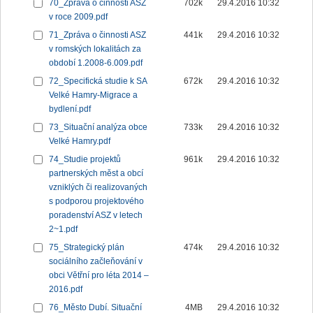
70_Zpráva o činnosti ASZ
702k
29.4.2016 10:32
v roce 2009.pdf
71_Zpráva o činnosti ASZ
441k
29.4.2016 10:32
v romských lokalitách za
období 1.2008-6.009.pdf
72_Specifická studie k SA
672k
29.4.2016 10:32
Velké Hamry-Migrace a
bydlení.pdf
73_Situační analýza obce
733k
29.4.2016 10:32
Velké Hamry.pdf
74_Studie projektů
961k
29.4.2016 10:32
partnerských měst a obcí
vzniklých či realizovaných
s podporou projektového
poradenství ASZ v letech
2~1.pdf
75_Strategický plán
474k
29.4.2016 10:32
sociálního začleňování v
obci Větřní pro léta 2014 –
2016.pdf
76_Město Dubí. Situační
4MB
29.4.2016 10:32