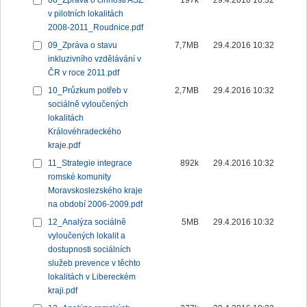
08_Zpráva o činnosti ASZ
197k
29.4.2016 10:32
v pilotních lokalitách
2008-2011_Roudnice.pdf
09_Zpráva o stavu
7,7MB
29.4.2016 10:32
inkluzivního vzdělávání v
ČR v roce 2011.pdf
10_Průzkum potřeb v
2,7MB
29.4.2016 10:32
sociálně vyloučených
lokalitách
Královéhradeckého
kraje.pdf
11_Strategie integrace
892k
29.4.2016 10:32
romské komunity
Moravskoslezského kraje
na období 2006-2009.pdf
12_Analýza sociálně
5MB
29.4.2016 10:32
vyloučených lokalit a
dostupnosti sociálních
služeb prevence v těchto
lokalitách v Libereckém
kraji.pdf