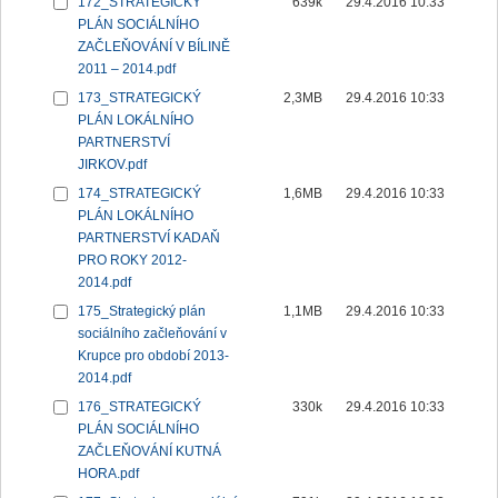
172_STRATEGICKÝ
639k
29.4.2016 10:33
PLÁN SOCIÁLNÍHO
ZAČLEŇOVÁNÍ V BÍLINĚ
2011 – 2014.pdf
173_STRATEGICKÝ
2,3MB
29.4.2016 10:33
PLÁN LOKÁLNÍHO
PARTNERSTVÍ
JIRKOV.pdf
174_STRATEGICKÝ
1,6MB
29.4.2016 10:33
PLÁN LOKÁLNÍHO
PARTNERSTVÍ KADAŇ
PRO ROKY 2012-
2014.pdf
175_Strategický plán
1,1MB
29.4.2016 10:33
sociálního začleňování v
Krupce pro období 2013-
2014.pdf
176_STRATEGICKÝ
330k
29.4.2016 10:33
PLÁN SOCIÁLNÍHO
ZAČLEŇOVÁNÍ KUTNÁ
HORA.pdf