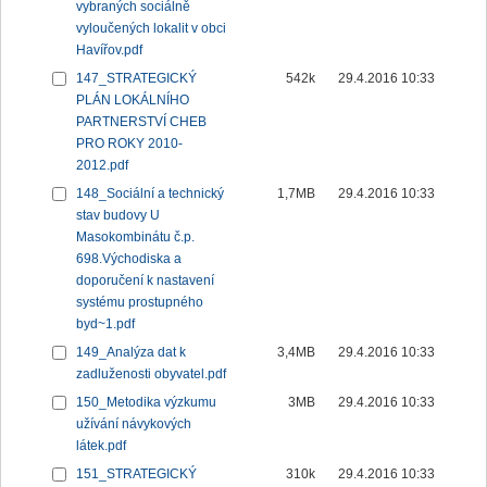
vybraných sociálně
vyloučených lokalit v obci
Havířov.pdf
147_STRATEGICKÝ
542k
29.4.2016 10:33
PLÁN LOKÁLNÍHO
PARTNERSTVÍ CHEB
PRO ROKY 2010-
2012.pdf
148_Sociální a technický
1,7MB
29.4.2016 10:33
stav budovy U
Masokombinátu č.p.
698.Východiska a
doporučení k nastavení
systému prostupného
byd~1.pdf
149_Analýza dat k
3,4MB
29.4.2016 10:33
zadluženosti obyvatel.pdf
150_Metodika výzkumu
3MB
29.4.2016 10:33
užívání návykových
látek.pdf
151_STRATEGICKÝ
310k
29.4.2016 10:33