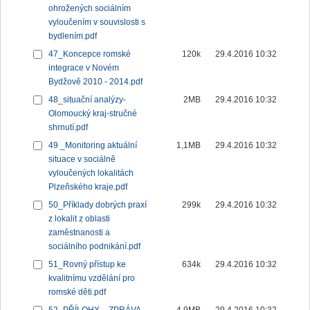
ohrožených sociálním
vyloučením v souvislosti s
bydlením.pdf
47_Koncepce romské
120k
29.4.2016 10:32
integrace v Novém
Bydžově 2010 - 2014.pdf
48_situační analýzy-
2MB
29.4.2016 10:32
Olomoucký kraj-stručné
shrnutí.pdf
49 _Monitoring aktuální
1,1MB
29.4.2016 10:32
situace v sociálně
vyloučených lokalitách
Plzeňského kraje.pdf
50_Příklady dobrých praxí
299k
29.4.2016 10:32
z lokalit z oblasti
zaměstnanosti a
sociálního podnikání.pdf
51_Rovný přístup ke
634k
29.4.2016 10:32
kvalitnímu vzdělání pro
romské děti.pdf