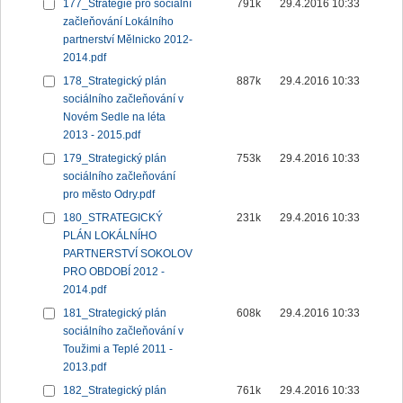
177_Strategie pro sociální
791k
29.4.2016 10:33
začleňování Lokálního
partnerství Mělnicko 2012-
2014.pdf
178_Strategický plán
887k
29.4.2016 10:33
sociálního začleňování v
Novém Sedle na léta
2013 - 2015.pdf
179_Strategický plán
753k
29.4.2016 10:33
sociálního začleňování
pro město Odry.pdf
180_STRATEGICKÝ
231k
29.4.2016 10:33
PLÁN LOKÁLNÍHO
PARTNERSTVÍ SOKOLOV
PRO OBDOBÍ 2012 -
2014.pdf
181_Strategický plán
608k
29.4.2016 10:33
sociálního začleňování v
Toužimi a Teplé 2011 -
2013.pdf
182_Strategický plán
761k
29.4.2016 10:33