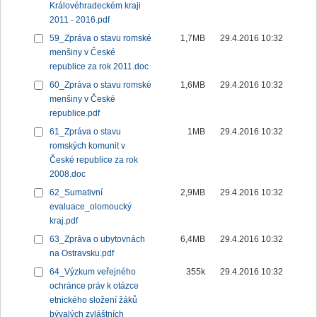
Královéhradeckém kraji
2011 - 2016.pdf
59_Zpráva o stavu romské
1,7MB
29.4.2016 10:32
menšiny v České
republice za rok 2011.doc
60_Zpráva o stavu romské
1,6MB
29.4.2016 10:32
menšiny v České
republice.pdf
61_Zpráva o stavu
1MB
29.4.2016 10:32
romských komunit v
České republice za rok
2008.doc
62_Sumativní
2,9MB
29.4.2016 10:32
evaluace_olomoucký
kraj.pdf
63_Zpráva o ubytovnách
6,4MB
29.4.2016 10:32
na Ostravsku.pdf
64_Výzkum veřejného
355k
29.4.2016 10:32
ochránce práv k otázce
etnického složení žáků
bývalých zvláštních