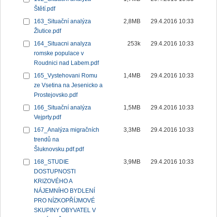
Štětí.pdf
163_Situační analýza
2,8MB
29.4.2016 10:33
Žlutice.pdf
164_Situacni analyza
253k
29.4.2016 10:33
romske populace v
Roudnici nad Labem.pdf
165_Vystehovani Romu
1,4MB
29.4.2016 10:33
ze Vsetina na Jesenicko a
Prostejovsko.pdf
166_Situační analýza
1,5MB
29.4.2016 10:33
Vejprty.pdf
167_Analýza migračních
3,3MB
29.4.2016 10:33
trendů na
Šluknovsku.pdf.pdf
168_STUDIE
3,9MB
29.4.2016 10:33
DOSTUPNOSTI
KRIZOVÉHO A
NÁJEMNÍHO BYDLENÍ
PRO NÍZKOPŘÍJMOVÉ
SKUPINY OBYVATEL V