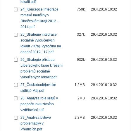
lokalit.pdf
24_Koncepce integrace
750k
29.4.2016 10:32
romské menšiny v
Jihočeském kraji 2012 –
2014.pdf
25_Strategie integrace
327k
29.4.2016 10:32
sociálně vyloučených
lokalit v Kraji Vysočina na
období 2012 - 17.pdf
26_Strategie přístupu
932k
29.4.2016 10:32
Libereckého kraje k řešení
problémů sociálně
vyloučených lokalit.pdf
27_Českobudějovické
1,2MB
29.4.2016 10:32
sídliště Máj.pdf
28_Analýza role krajů v
2MB
29.4.2016 10:32
podpoře inkluzivního
vzdělávání.pdf
29_Analýza bytové
2,3MB
29.4.2016 10:32
problematiky v
Předlicích.pdf