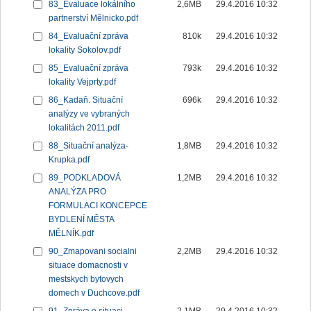
83_Evaluace lokálního
2,6MB
29.4.2016 10:32
partnerství Mělnicko.pdf
84_Evaluační zpráva
810k
29.4.2016 10:32
lokality Sokolov.pdf
85_Evaluační zpráva
793k
29.4.2016 10:32
lokality Vejprty.pdf
86_Kadaň. Situační
696k
29.4.2016 10:32
analýzy ve vybraných
lokalitách 2011.pdf
88_Situační analýza-
1,8MB
29.4.2016 10:32
Krupka.pdf
89_PODKLADOVÁ
1,2MB
29.4.2016 10:32
ANALÝZA PRO
FORMULACI KONCEPCE
BYDLENÍ MĚSTA
MĚLNÍK.pdf
90_Zmapovani socialni
2,2MB
29.4.2016 10:32
situace domacnosti v
mestskych bytovych
domech v Duchcove.pdf