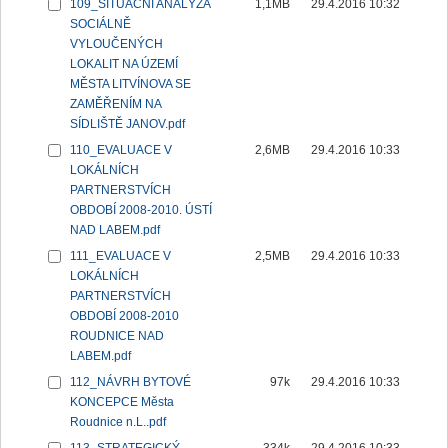
109_SITUAČNÍ ANALÝZA
1,1MB
29.4.2016 10:32
SOCIÁLNĚ
VYLOUČENÝCH
LOKALIT NA ÚZEMÍ
MĚSTA LITVÍNOVA SE
ZAMĚŘENÍM NA
SÍDLIŠTĚ JANOV.pdf
110_EVALUACE V
2,6MB
29.4.2016 10:33
LOKÁLNÍCH
PARTNERSTVÍCH
OBDOBÍ 2008-2010. ÚSTÍ
NAD LABEM.pdf
111_EVALUACE V
2,5MB
29.4.2016 10:33
LOKÁLNÍCH
PARTNERSTVÍCH
OBDOBÍ 2008-2010
ROUDNICE NAD
LABEM.pdf
112_NÁVRH BYTOVÉ
97k
29.4.2016 10:33
KONCEPCE Města
Roudnice n.L..pdf