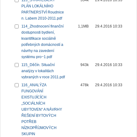
113_STRATEGICKÝ
334k
29.4.2016 10:33
PLÁN LOKÁLNÍHO
PARTNERSTVÍ Roudnice
n. Labem 2010-2011.pdf
114_Zhodnocení finanční
1,1MB
29.4.2016 10:33
dostupnosti bydlení,
kvantifikace sociálně
potřebných domácností a
návrhy na zavedení
systému pro~1.pdf
115_Děčín. Situační
943k
29.4.2016 10:33
analýzy v lokalitách
vybraných v roce 2011.pdf
116_ANALÝZA
478k
29.4.2016 10:33
FUNGOVÁNÍ
EXISTUJÍCÍCH
„SOCIÁLNÍCH
UBYTOVEN“ A NÁVRHY
ŘEŠENÍ BYTOVÝCH
POTŘEB
NÍZKOPŘÍJMOVÝCH
SKUPIN