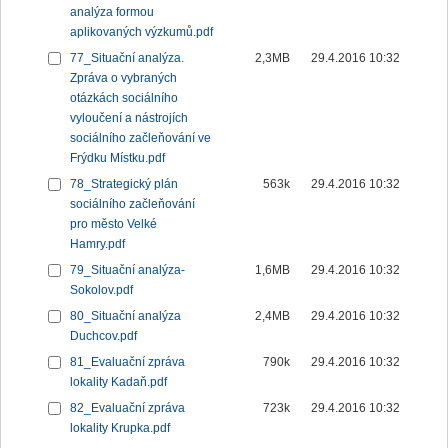
analýza formou
aplikovaných výzkumů.pdf
77_Situační analýza.
2,3MB
29.4.2016 10:32
Zpráva o vybraných
otázkách sociálního
vyloučení a nástrojích
sociálního začleňování ve
Frýdku Místku.pdf
78_Strategický plán
563k
29.4.2016 10:32
sociálního začleňování
pro město Velké
Hamry.pdf
79_Situační analýza-
1,6MB
29.4.2016 10:32
Sokolov.pdf
80_Situační analýza
2,4MB
29.4.2016 10:32
Duchcov.pdf
81_Evaluační zpráva
790k
29.4.2016 10:32
lokality Kadaň.pdf
82_Evaluační zpráva
723k
29.4.2016 10:32
lokality Krupka.pdf