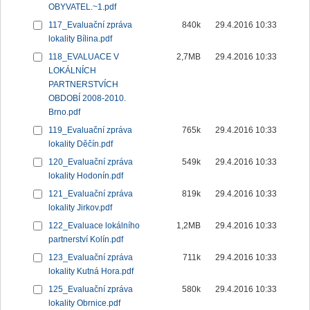
OBYVATEL.~1.pdf
117_Evaluační zpráva
840k
29.4.2016 10:33
lokality Bílina.pdf
118_EVALUACE V
2,7MB
29.4.2016 10:33
LOKÁLNÍCH
PARTNERSTVÍCH
OBDOBÍ 2008-2010.
Brno.pdf
119_Evaluační zpráva
765k
29.4.2016 10:33
lokality Děčín.pdf
120_Evaluační zpráva
549k
29.4.2016 10:33
lokality Hodonín.pdf
121_Evaluační zpráva
819k
29.4.2016 10:33
lokality Jirkov.pdf
122_Evaluace lokálního
1,2MB
29.4.2016 10:33
partnerství Kolín.pdf
123_Evaluační zpráva
711k
29.4.2016 10:33
lokality Kutná Hora.pdf
125_Evaluační zpráva
580k
29.4.2016 10:33
lokality Obrnice.pdf