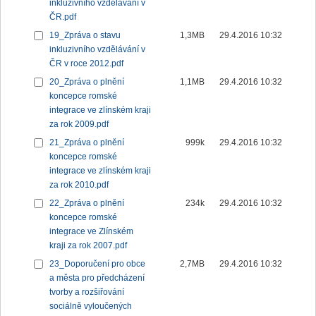
inkluzivního vzdělávání v
ČR.pdf
19_Zpráva o stavu
1,3MB
29.4.2016 10:32
inkluzivního vzdělávání v
ČR v roce 2012.pdf
20_Zpráva o plnění
1,1MB
29.4.2016 10:32
koncepce romské
integrace ve zlínském kraji
za rok 2009.pdf
21_Zpráva o plnění
999k
29.4.2016 10:32
koncepce romské
integrace ve zlínském kraji
za rok 2010.pdf
22_Zpráva o plnění
234k
29.4.2016 10:32
koncepce romské
integrace ve Zlínském
kraji za rok 2007.pdf
23_Doporučení pro obce
2,7MB
29.4.2016 10:32
a města pro předcházení
tvorby a rozšiřování
sociálně vyloučených