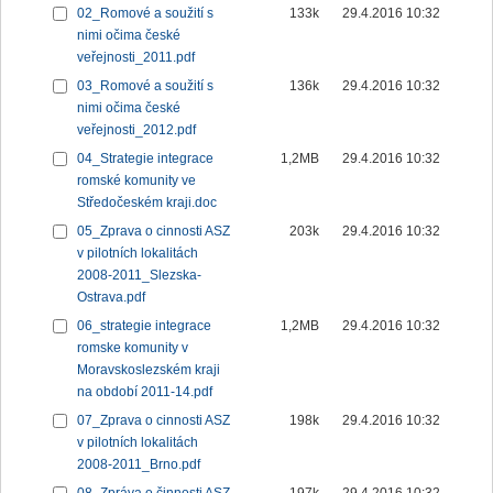
02_Romové a soužití s
133k
29.4.2016 10:32
nimi očima české
veřejnosti_2011.pdf
03_Romové a soužití s
136k
29.4.2016 10:32
nimi očima české
veřejnosti_2012.pdf
04_Strategie integrace
1,2MB
29.4.2016 10:32
romské komunity ve
Středočeském kraji.doc
05_Zprava o cinnosti ASZ
203k
29.4.2016 10:32
v pilotních lokalitách
2008-2011_Slezska-
Ostrava.pdf
06_strategie integrace
1,2MB
29.4.2016 10:32
romske komunity v
Moravskoslezském kraji
na období 2011-14.pdf
07_Zprava o cinnosti ASZ
198k
29.4.2016 10:32
v pilotních lokalitách
2008-2011_Brno.pdf