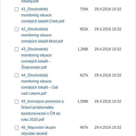
lokality.pdf
41_Dlouhodobý
759k
29.4.2016 10:32
monitoring situace
romských lokalit-Cheb.pdf
42_Dlouhodobý
902k
29.4.2016 10:32
monitoring situace
romských lokalit-Most.pdf
43_Dlouhodobý
1,2MB
29.4.2016 10:32
monitoring situace
romských lokalit –
Šluknovsko.pdf
44_Dlouhodobý
927k
29.4.2016 10:32
monitoring situace
romských lokalit – Ústí
nad Labem.pdf
45_Koncepce prevence a
1,5MB
29.4.2016 10:32
řešení problematiky
bezdomovectví v ČR do
roku 2020.pdf
46_Mapování skupin
497k
29.4.2016 10:32
obyvatel akutně