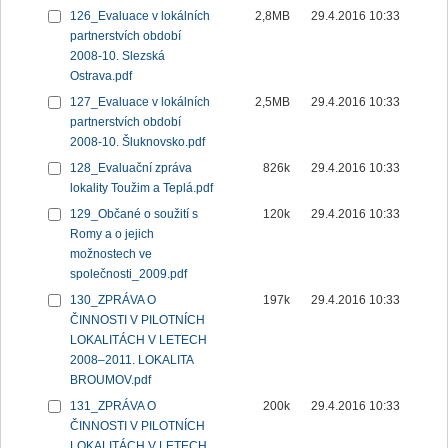
126_Evaluace v lokálních
2,8MB
29.4.2016 10:33
partnerstvích období
2008-10. Slezská
Ostrava.pdf
127_Evaluace v lokálních
2,5MB
29.4.2016 10:33
partnerstvích období
2008-10. Šluknovsko.pdf
128_Evaluační zpráva
826k
29.4.2016 10:33
lokality Toužim a Teplá.pdf
129_Občané o soužití s
120k
29.4.2016 10:33
Romy a o jejich
možnostech ve
společnosti_2009.pdf
130_ZPRÁVA O
197k
29.4.2016 10:33
ČINNOSTI V PILOTNÍCH
LOKALITÁCH V LETECH
2008–2011. LOKALITA
BROUMOV.pdf
131_ZPRÁVA O
200k
29.4.2016 10:33
ČINNOSTI V PILOTNÍCH
LOKALITÁCH V LETECH