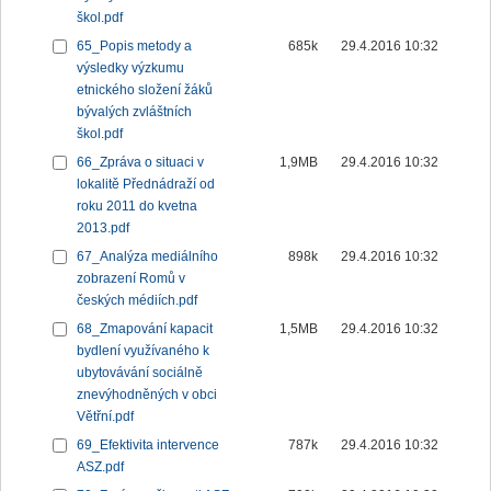
škol.pdf
65_Popis metody a
685k
29.4.2016 10:32
výsledky výzkumu
etnického složení žáků
bývalých zvláštních
škol.pdf
66_Zpráva o situaci v
1,9MB
29.4.2016 10:32
lokalitě Přednádraží od
roku 2011 do kvetna
2013.pdf
67_Analýza mediálního
898k
29.4.2016 10:32
zobrazení Romů v
českých médiích.pdf
68_Zmapování kapacit
1,5MB
29.4.2016 10:32
bydlení využívaného k
ubytovávání sociálně
znevýhodněných v obci
Větřní.pdf
69_Efektivita intervence
787k
29.4.2016 10:32
ASZ.pdf