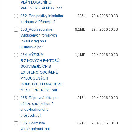
PLÁN LOKÁLNÍHO
PARTNERSTVÍ MOST.pdf
152_Perspektivy lokálního
286k
29.4.2016 10:33
partnerství Přerov.pdf
153_Popis sociálně
9,1MB
29.4.2016 10:33
vyloučených romských
lokalit v regionu
Ostravska.pdf
154_VÝZKUM
1,1MB
29.4.2016 10:33
RIZIKOVÝCH FAKTORŮ
SOUVISEJÍCÍCH S
EXISTENCÍ SOCIÁLNĚ
VYLOUČENÝCH
ROMSKÝCH LOKALIT VE
MĚSTĚ PŘEROVĚ.pdf
155_Přípravná třída pro
216k
29.4.2016 10:33
děti ze sociokulturně
znevýhodněného
prostředí.pdf
156_Podmínka
371k
29.4.2016 10:33
zaměstnávání .pdf