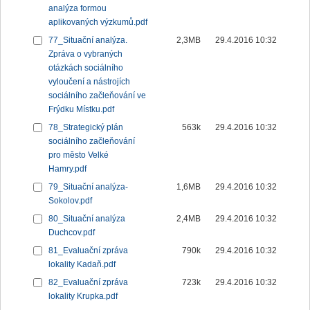
analýza formou
aplikovaných výzkumů.pdf
77_Situační analýza.
2,3MB
29.4.2016 10:32
Zpráva o vybraných
otázkách sociálního
vyloučení a nástrojích
sociálního začleňování ve
Frýdku Místku.pdf
78_Strategický plán
563k
29.4.2016 10:32
sociálního začleňování
pro město Velké
Hamry.pdf
79_Situační analýza-
1,6MB
29.4.2016 10:32
Sokolov.pdf
80_Situační analýza
2,4MB
29.4.2016 10:32
Duchcov.pdf
81_Evaluační zpráva
790k
29.4.2016 10:32
lokality Kadaň.pdf
82_Evaluační zpráva
723k
29.4.2016 10:32
lokality Krupka.pdf