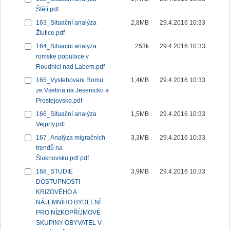
Štětí.pdf
163_Situační analýza
2,8MB
29.4.2016 10:33
Žlutice.pdf
164_Situacni analyza
253k
29.4.2016 10:33
romske populace v
Roudnici nad Labem.pdf
165_Vystehovani Romu
1,4MB
29.4.2016 10:33
ze Vsetina na Jesenicko a
Prostejovsko.pdf
166_Situační analýza
1,5MB
29.4.2016 10:33
Vejprty.pdf
167_Analýza migračních
3,3MB
29.4.2016 10:33
trendů na
Šluknovsku.pdf.pdf
168_STUDIE
3,9MB
29.4.2016 10:33
DOSTUPNOSTI
KRIZOVÉHO A
NÁJEMNÍHO BYDLENÍ
PRO NÍZKOPŘÍJMOVÉ
SKUPINY OBYVATEL V