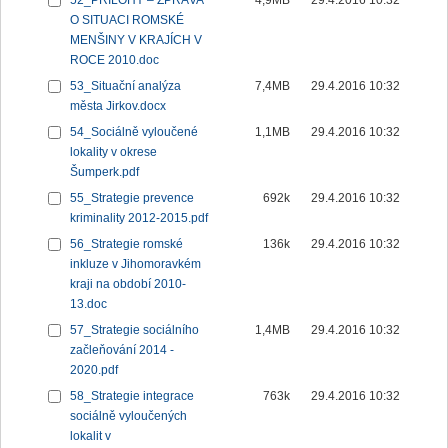
52_PŘÍLOHY – ZPRÁVA
4,9MB
29.4.2016 10:32
O SITUACI ROMSKÉ
MENŠINY V KRAJÍCH V
ROCE 2010.doc
53_Situační analýza
7,4MB
29.4.2016 10:32
města Jirkov.docx
54_Sociálně vyloučené
1,1MB
29.4.2016 10:32
lokality v okrese
Šumperk.pdf
55_Strategie prevence
692k
29.4.2016 10:32
kriminality 2012-2015.pdf
56_Strategie romské
136k
29.4.2016 10:32
inkluze v Jihomoravkém
kraji na období 2010-
13.doc
57_Strategie sociálního
1,4MB
29.4.2016 10:32
začleňování 2014 -
2020.pdf
58_Strategie integrace
763k
29.4.2016 10:32
sociálně vyloučených
lokalit v