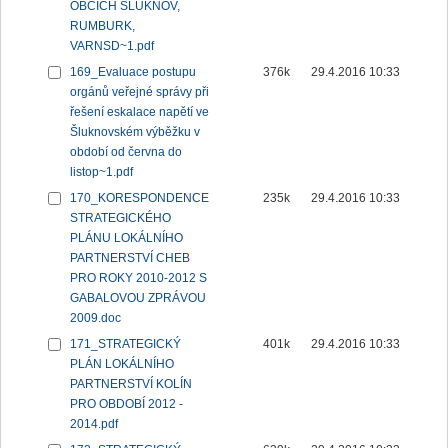
OBCÍCH ŠLUKNOV,
RUMBURK,
VARNSD~1.pdf
169_Evaluace postupu
376k
29.4.2016 10:33
orgánů veřejné správy při
řešení eskalace napětí ve
Šluknovském výběžku v
období od června do
listop~1.pdf
170_KORESPONDENCE
235k
29.4.2016 10:33
STRATEGICKÉHO
PLÁNU LOKÁLNÍHO
PARTNERSTVÍ CHEB
PRO ROKY 2010-2012 S
GABALOVOU ZPRÁVOU
2009.doc
171_STRATEGICKÝ
401k
29.4.2016 10:33
PLÁN LOKÁLNÍHO
PARTNERSTVÍ KOLÍN
PRO OBDOBÍ 2012 -
2014.pdf