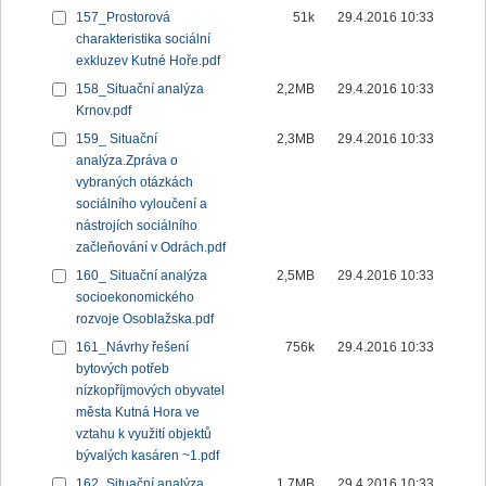
157_Prostorová
51k
29.4.2016 10:33
charakteristika sociální
exkluzev Kutné Hoře.pdf
158_Situační analýza
2,2MB
29.4.2016 10:33
Krnov.pdf
159_ Situační
2,3MB
29.4.2016 10:33
analýza.Zpráva o
vybraných otázkách
sociálního vyloučení a
nástrojích sociálního
začleňování v Odrách.pdf
160_ Situační analýza
2,5MB
29.4.2016 10:33
socioekonomického
rozvoje Osoblažska.pdf
161_Návrhy řešení
756k
29.4.2016 10:33
bytových potřeb
nízkopříjmových obyvatel
města Kutná Hora ve
vztahu k využití objektů
bývalých kasáren ~1.pdf
162_Situační analýza
1,7MB
29.4.2016 10:33