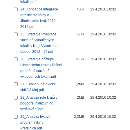
lokalit.pdf
24_Koncepce integrace
750k
29.4.2016 10:32
romské menšiny v
Jihočeském kraji 2012 –
2014.pdf
25_Strategie integrace
327k
29.4.2016 10:32
sociálně vyloučených
lokalit v Kraji Vysočina na
období 2012 - 17.pdf
26_Strategie přístupu
932k
29.4.2016 10:32
Libereckého kraje k řešení
problémů sociálně
vyloučených lokalit.pdf
27_Českobudějovické
1,2MB
29.4.2016 10:32
sídliště Máj.pdf
28_Analýza role krajů v
2MB
29.4.2016 10:32
podpoře inkluzivního
vzdělávání.pdf
29_Analýza bytové
2,3MB
29.4.2016 10:32
problematiky v
Předlicích.pdf