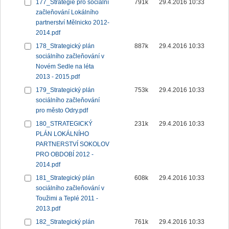
177_Strategie pro sociální
791k
29.4.2016 10:33
začleňování Lokálního
partnerství Mělnicko 2012-
2014.pdf
178_Strategický plán
887k
29.4.2016 10:33
sociálního začleňování v
Novém Sedle na léta
2013 - 2015.pdf
179_Strategický plán
753k
29.4.2016 10:33
sociálního začleňování
pro město Odry.pdf
180_STRATEGICKÝ
231k
29.4.2016 10:33
PLÁN LOKÁLNÍHO
PARTNERSTVÍ SOKOLOV
PRO OBDOBÍ 2012 -
2014.pdf
181_Strategický plán
608k
29.4.2016 10:33
sociálního začleňování v
Toužimi a Teplé 2011 -
2013.pdf
182_Strategický plán
761k
29.4.2016 10:33