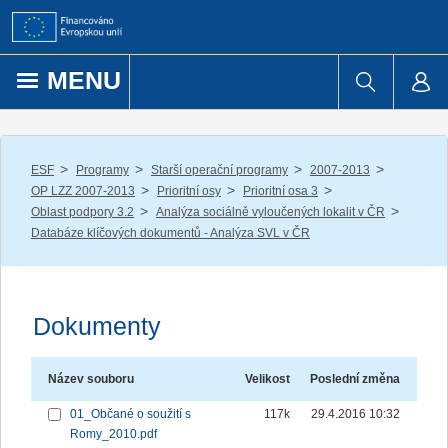
Přejít k obsahu
MENU
/
/
/
/
ESF
Programy
Starší operační programy
2007-2013
/
/
/
OP LZZ 2007-2013
Prioritní osy
Prioritní osa 3
/
/
Oblast podpory 3.2
Analýza sociálně vyloučených lokalit v ČR
Databáze klíčových dokumentů - Analýza SVL v ČR
Dokumenty
Název souboru
Velikost
Poslední změna
01_Občané o soužití s
117k
29.4.2016 10:32
Romy_2010.pdf