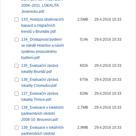
2008–2011. LOKALITA
Jesenicko.pdf
133_Analýza ubytovacích
2,5MB
29.4.2016 10:33
kapacit a migračních
trendů v Bruntále.pdf
134_Dostupnost bydlení
514k
29.4.2016 10:33
ve městě Holešov a návrh
systému propustného
bydlení.pdf
135_Evaluační zpráva
602k
29.4.2016 10:33
lokality Bruntál.pdf
136_Evaluační zpráva
675k
29.4.2016 10:33
lokality Chomutov.pdf
137_Evaluační zpráva
628k
29.4.2016 10:33
lokality Trmice.pdf
138_Evaluace v lokálních
2,7MB
29.4.2016 10:33
partnerstvích období
2008-10. Broumov.pdf
139_Evaluace v lokálních
2,9MB
29.4.2016 10:33
partnerstvích období