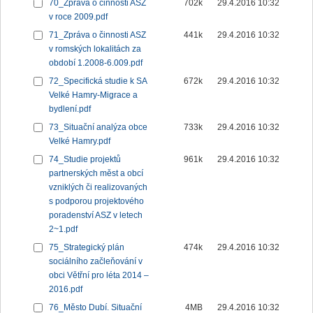
70_Zpráva o činnosti ASZ
702k
29.4.2016 10:32
v roce 2009.pdf
71_Zpráva o činnosti ASZ
441k
29.4.2016 10:32
v romských lokalitách za
období 1.2008-6.009.pdf
72_Specifická studie k SA
672k
29.4.2016 10:32
Velké Hamry-Migrace a
bydlení.pdf
73_Situační analýza obce
733k
29.4.2016 10:32
Velké Hamry.pdf
74_Studie projektů
961k
29.4.2016 10:32
partnerských měst a obcí
vzniklých či realizovaných
s podporou projektového
poradenství ASZ v letech
2~1.pdf
75_Strategický plán
474k
29.4.2016 10:32
sociálního začleňování v
obci Větřní pro léta 2014 –
2016.pdf
76_Město Dubí. Situační
4MB
29.4.2016 10:32