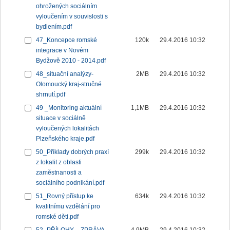
ohrožených sociálním
vyloučením v souvislosti s
bydlením.pdf
47_Koncepce romské
120k
29.4.2016 10:32
integrace v Novém
Bydžově 2010 - 2014.pdf
48_situační analýzy-
2MB
29.4.2016 10:32
Olomoucký kraj-stručné
shrnutí.pdf
49 _Monitoring aktuální
1,1MB
29.4.2016 10:32
situace v sociálně
vyloučených lokalitách
Plzeňského kraje.pdf
50_Příklady dobrých praxí
299k
29.4.2016 10:32
z lokalit z oblasti
zaměstnanosti a
sociálního podnikání.pdf
51_Rovný přístup ke
634k
29.4.2016 10:32
kvalitnímu vzdělání pro
romské děti.pdf