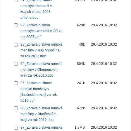
91_Zpráva o situaci
2,1MB
29.4.2016 10:32
romských komunit v
krajích v roce 2008-
příloha.doc
92_Zpráva o stavu
429k
29.4.2016 10:32
romských komunit v ČR za
rok 2007.pdf
93_Zpráva o stavu romské
40k
29.4.2016 10:32
menšiny v kraji Vysočina
za rok 2012.doc
94_Zpráva o stavu romské
804k
29.4.2016 10:32
menšiny v Olomouckém
kraji za rok 2010.doc
95_Zpráva o situaci
241k
29.4.2016 10:32
romské menšiny v
jihočeském kraji za rok
2010.pdf
96_Zpráva o stavu romské
672k
29.4.2016 10:32
menšiny v Jihočeském
kraji za rok 2012.doc
97_Zpráva o stavu romské
1,3MB
29.4.2016 10:32