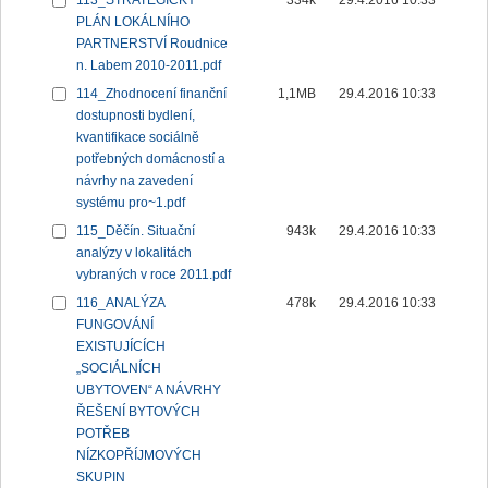
113_STRATEGICKÝ
334k
29.4.2016 10:33
PLÁN LOKÁLNÍHO
PARTNERSTVÍ Roudnice
n. Labem 2010-2011.pdf
114_Zhodnocení finanční
1,1MB
29.4.2016 10:33
dostupnosti bydlení,
kvantifikace sociálně
potřebných domácností a
návrhy na zavedení
systému pro~1.pdf
115_Děčín. Situační
943k
29.4.2016 10:33
analýzy v lokalitách
vybraných v roce 2011.pdf
116_ANALÝZA
478k
29.4.2016 10:33
FUNGOVÁNÍ
EXISTUJÍCÍCH
„SOCIÁLNÍCH
UBYTOVEN“ A NÁVRHY
ŘEŠENÍ BYTOVÝCH
POTŘEB
NÍZKOPŘÍJMOVÝCH
SKUPIN