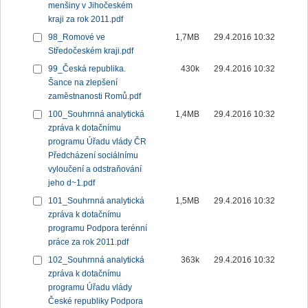
menšiny v Jihočeském
kraji za rok 2011.pdf
98_Romové ve
1,7MB
29.4.2016 10:32
Středočeském kraji.pdf
99_Česká republika.
430k
29.4.2016 10:32
Šance na zlepšení
zaměstnanosti Romů.pdf
100_Souhrnná analytická
1,4MB
29.4.2016 10:32
zpráva k dotačnímu
programu Úřadu vlády ČR
Předcházení sociálnímu
vyloučení a odstraňování
jeho d~1.pdf
101_Souhrnná analytická
1,5MB
29.4.2016 10:32
zpráva k dotačnímu
programu Podpora terénní
práce za rok 2011.pdf
102_Souhrnná analytická
363k
29.4.2016 10:32
zpráva k dotačnímu
programu Úřadu vlády
České republiky Podpora