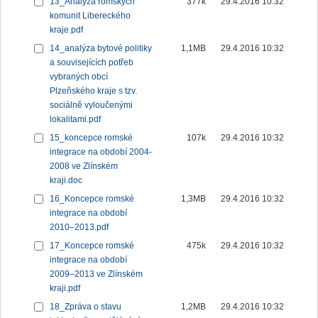
13_Analýza romských
377k
29.4.2016 10:32
komunit Libereckého
kraje.pdf
14_analýza bytové politiky
1,1MB
29.4.2016 10:32
a souvisejících potřeb
vybraných obcí
Plzeňského kraje s tzv.
sociálně vyloučenými
lokalitami.pdf
15_koncepce romské
107k
29.4.2016 10:32
integrace na období 2004-
2008 ve Zlínském
kraji.doc
16_Koncepce romské
1,3MB
29.4.2016 10:32
integrace na období
2010–2013.pdf
17_Koncepce romské
475k
29.4.2016 10:32
integrace na období
2009–2013 ve Zlínském
kraji.pdf
18_Zpráva o stavu
1,2MB
29.4.2016 10:32