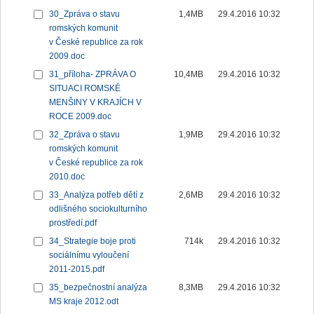
30_Zpráva o stavu
1,4MB
29.4.2016 10:32
romských komunit
v České republice za rok
2009.doc
31_příloha- ZPRÁVA O
10,4MB
29.4.2016 10:32
SITUACI ROMSKÉ
MENŠINY V KRAJÍCH V
ROCE 2009.doc
32_Zpráva o stavu
1,9MB
29.4.2016 10:32
romských komunit
v České republice za rok
2010.doc
33_Analýza potřeb dětí z
2,6MB
29.4.2016 10:32
odlišného sociokulturního
prostředí.pdf
34_Strategie boje proti
714k
29.4.2016 10:32
sociálnímu vyloučení
2011-2015.pdf
35_bezpečnostní analýza
8,3MB
29.4.2016 10:32
MS kraje 2012.odt