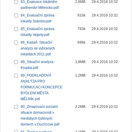
83_Evaluace lokálního
2,6MB
29.4.2016 10:32
partnerství Mělnicko.pdf
84_Evaluační zpráva
810k
29.4.2016 10:32
lokality Sokolov.pdf
85_Evaluační zpráva
793k
29.4.2016 10:32
lokality Vejprty.pdf
86_Kadaň. Situační
696k
29.4.2016 10:32
analýzy ve vybraných
lokalitách 2011.pdf
88_Situační analýza-
1,8MB
29.4.2016 10:32
Krupka.pdf
89_PODKLADOVÁ
1,2MB
29.4.2016 10:32
ANALÝZA PRO
FORMULACI KONCEPCE
BYDLENÍ MĚSTA
MĚLNÍK.pdf
90_Zmapovani socialni
2,2MB
29.4.2016 10:32
situace domacnosti v
mestskych bytovych
domech v Duchcove.pdf