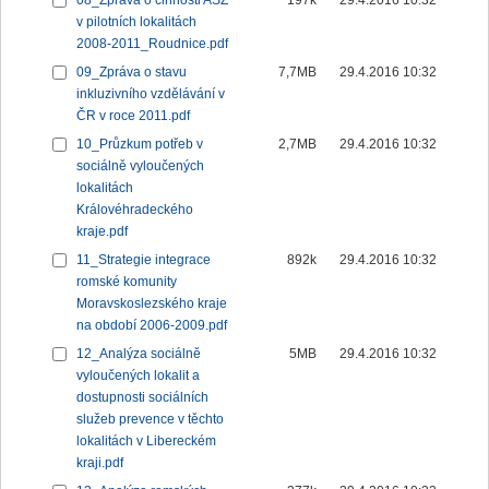
08_Zpráva o činnosti ASZ
197k
29.4.2016 10:32
v pilotních lokalitách
2008-2011_Roudnice.pdf
09_Zpráva o stavu
7,7MB
29.4.2016 10:32
inkluzivního vzdělávání v
ČR v roce 2011.pdf
10_Průzkum potřeb v
2,7MB
29.4.2016 10:32
sociálně vyloučených
lokalitách
Královéhradeckého
kraje.pdf
11_Strategie integrace
892k
29.4.2016 10:32
romské komunity
Moravskoslezského kraje
na období 2006-2009.pdf
12_Analýza sociálně
5MB
29.4.2016 10:32
vyloučených lokalit a
dostupnosti sociálních
služeb prevence v těchto
lokalitách v Libereckém
kraji.pdf