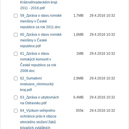
Královéhradeckém kraji
2011 - 2016.pdf
59_Zpráva o stavu romské
1,7MB
29.4.2016 10:32
menšiny v České
republice za rok 2011.doc
60_Zpráva o stavu romské
1,6MB
29.4.2016 10:32
menšiny v České
republice.pdf
61_Zpráva o stavu
1MB
29.4.2016 10:32
romských komunit v
České republice za rok
2008.doc
62_Sumativní
2,9MB
29.4.2016 10:32
evaluace_olomoucký
kraj.pdf
63_Zpráva o ubytovnách
6,4MB
29.4.2016 10:32
na Ostravsku.pdf
64_Výzkum veřejného
355k
29.4.2016 10:32
ochránce práv k otázce
etnického složení žáků
bývalých zvláštních