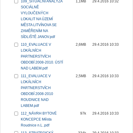
109_SITUAČNÍ ANALÝZA
1,1MB
29.4.2016 10:32
SOCIÁLNĚ
VYLOUČENÝCH
LOKALIT NA ÚZEMÍ
MĚSTA LITVÍNOVA SE
ZAMĚŘENÍM NA
SÍDLIŠTĚ JANOV.pdf
110_EVALUACE V
2,6MB
29.4.2016 10:33
LOKÁLNÍCH
PARTNERSTVÍCH
OBDOBÍ 2008-2010. ÚSTÍ
NAD LABEM.pdf
111_EVALUACE V
2,5MB
29.4.2016 10:33
LOKÁLNÍCH
PARTNERSTVÍCH
OBDOBÍ 2008-2010
ROUDNICE NAD
LABEM.pdf
112_NÁVRH BYTOVÉ
97k
29.4.2016 10:33
KONCEPCE Města
Roudnice n.L..pdf