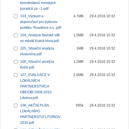
koordinátorů romských
poradců za ~1.pdf
103_Výzkum a
4,7MB
29.4.2016 10:32
doporučení pro bytovou
politiku- Roudnice n.L..pdf
104_Analýza školské sítě
1,5MB
29.4.2016 10:32
ve městě Kutná Hora.pdf
105_Situační analýza
1MB
29.4.2016 10:32
Hodonína.pdf
106_Situační analýza
1,2MB
29.4.2016 10:32
Kolín.pdf
107_EVALUACE V
2,6MB
29.4.2016 10:32
LOKÁLNÍCH
PARTNERSTVÍCH
OBDOBÍ 2008-2010.
Litvínov.pdf
108_AKČNÍ PLÁN
595k
29.4.2016 10:32
LOKÁLNÍHO
PARTNERSTVÍ LITVÍNOV
2010.pdf