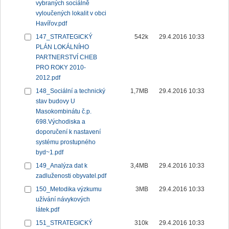
vybraných sociálně
vyloučených lokalit v obci
Havířov.pdf
147_STRATEGICKÝ
542k
29.4.2016 10:33
PLÁN LOKÁLNÍHO
PARTNERSTVÍ CHEB
PRO ROKY 2010-
2012.pdf
148_Sociální a technický
1,7MB
29.4.2016 10:33
stav budovy U
Masokombinátu č.p.
698.Východiska a
doporučení k nastavení
systému prostupného
byd~1.pdf
149_Analýza dat k
3,4MB
29.4.2016 10:33
zadluženosti obyvatel.pdf
150_Metodika výzkumu
3MB
29.4.2016 10:33
užívání návykových
látek.pdf
151_STRATEGICKÝ
310k
29.4.2016 10:33