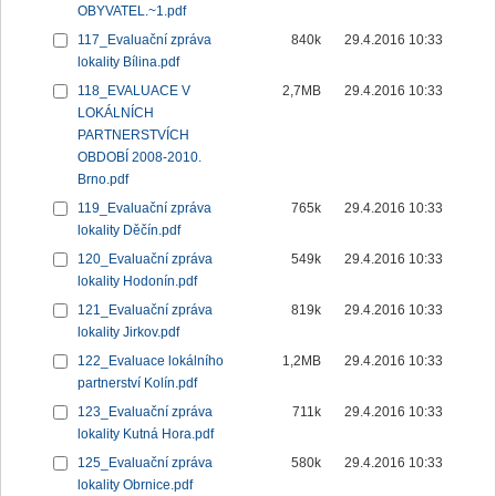
OBYVATEL.~1.pdf
117_Evaluační zpráva
840k
29.4.2016 10:33
lokality Bílina.pdf
118_EVALUACE V
2,7MB
29.4.2016 10:33
LOKÁLNÍCH
PARTNERSTVÍCH
OBDOBÍ 2008-2010.
Brno.pdf
119_Evaluační zpráva
765k
29.4.2016 10:33
lokality Děčín.pdf
120_Evaluační zpráva
549k
29.4.2016 10:33
lokality Hodonín.pdf
121_Evaluační zpráva
819k
29.4.2016 10:33
lokality Jirkov.pdf
122_Evaluace lokálního
1,2MB
29.4.2016 10:33
partnerství Kolín.pdf
123_Evaluační zpráva
711k
29.4.2016 10:33
lokality Kutná Hora.pdf
125_Evaluační zpráva
580k
29.4.2016 10:33
lokality Obrnice.pdf