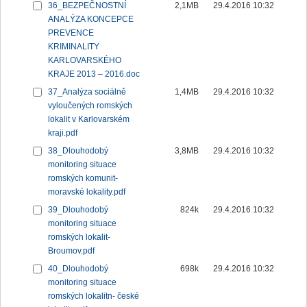
36_BEZPEČNOSTNÍ
2,1MB
29.4.2016 10:32
ANALÝZA KONCEPCE
PREVENCE
KRIMINALITY
KARLOVARSKÉHO
KRAJE 2013 – 2016.doc
37_Analýza sociálně
1,4MB
29.4.2016 10:32
vyloučených romských
lokalit v Karlovarském
kraji.pdf
38_Dlouhodobý
3,8MB
29.4.2016 10:32
monitoring situace
romských komunit-
moravské lokality.pdf
39_Dlouhodobý
824k
29.4.2016 10:32
monitoring situace
romských lokalit-
Broumov.pdf
40_Dlouhodobý
698k
29.4.2016 10:32
monitoring situace
romských lokalitn- české