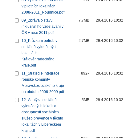
08_Zpráva o činnosti ASZ
197k
29.4.2016 10:32
v pilotních lokalitách
2008-2011_Roudnice.pdf
09_Zpráva o stavu
7,7MB
29.4.2016 10:32
inkluzivního vzdělávání v
ČR v roce 2011.pdf
10_Průzkum potřeb v
2,7MB
29.4.2016 10:32
sociálně vyloučených
lokalitách
Královéhradeckého
kraje.pdf
11_Strategie integrace
892k
29.4.2016 10:32
romské komunity
Moravskoslezského kraje
na období 2006-2009.pdf
12_Analýza sociálně
5MB
29.4.2016 10:32
vyloučených lokalit a
dostupnosti sociálních
služeb prevence v těchto
lokalitách v Libereckém
kraji.pdf