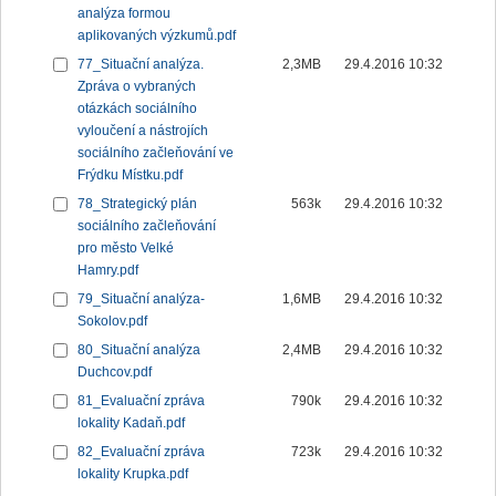
analýza formou
aplikovaných výzkumů.pdf
77_Situační analýza.
2,3MB
29.4.2016 10:32
Zpráva o vybraných
otázkách sociálního
vyloučení a nástrojích
sociálního začleňování ve
Frýdku Místku.pdf
78_Strategický plán
563k
29.4.2016 10:32
sociálního začleňování
pro město Velké
Hamry.pdf
79_Situační analýza-
1,6MB
29.4.2016 10:32
Sokolov.pdf
80_Situační analýza
2,4MB
29.4.2016 10:32
Duchcov.pdf
81_Evaluační zpráva
790k
29.4.2016 10:32
lokality Kadaň.pdf
82_Evaluační zpráva
723k
29.4.2016 10:32
lokality Krupka.pdf