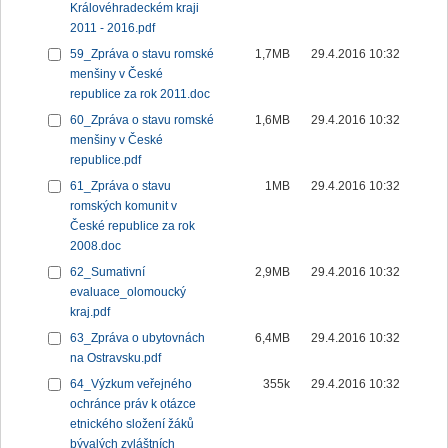
Královéhradeckém kraji
2011 - 2016.pdf
59_Zpráva o stavu romské
1,7MB
29.4.2016 10:32
menšiny v České
republice za rok 2011.doc
60_Zpráva o stavu romské
1,6MB
29.4.2016 10:32
menšiny v České
republice.pdf
61_Zpráva o stavu
1MB
29.4.2016 10:32
romských komunit v
České republice za rok
2008.doc
62_Sumativní
2,9MB
29.4.2016 10:32
evaluace_olomoucký
kraj.pdf
63_Zpráva o ubytovnách
6,4MB
29.4.2016 10:32
na Ostravsku.pdf
64_Výzkum veřejného
355k
29.4.2016 10:32
ochránce práv k otázce
etnického složení žáků
bývalých zvláštních