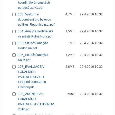
koordinátorů romských
poradců za ~1.pdf
103_Výzkum a
4,7MB
29.4.2016 10:32
doporučení pro bytovou
politiku- Roudnice n.L..pdf
104_Analýza školské sítě
1,5MB
29.4.2016 10:32
ve městě Kutná Hora.pdf
105_Situační analýza
1MB
29.4.2016 10:32
Hodonína.pdf
106_Situační analýza
1,2MB
29.4.2016 10:32
Kolín.pdf
107_EVALUACE V
2,6MB
29.4.2016 10:32
LOKÁLNÍCH
PARTNERSTVÍCH
OBDOBÍ 2008-2010.
Litvínov.pdf
108_AKČNÍ PLÁN
595k
29.4.2016 10:32
LOKÁLNÍHO
PARTNERSTVÍ LITVÍNOV
2010.pdf