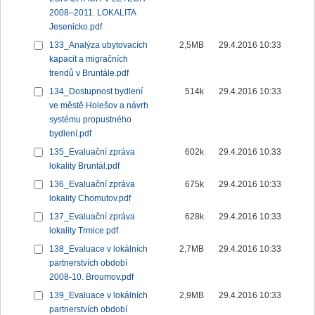
2008–2011. LOKALITA
Jesenicko.pdf
133_Analýza ubytovacích
2,5MB
29.4.2016 10:33
kapacit a migračních
trendů v Bruntále.pdf
134_Dostupnost bydlení
514k
29.4.2016 10:33
ve městě Holešov a návrh
systému propustného
bydlení.pdf
135_Evaluační zpráva
602k
29.4.2016 10:33
lokality Bruntál.pdf
136_Evaluační zpráva
675k
29.4.2016 10:33
lokality Chomutov.pdf
137_Evaluační zpráva
628k
29.4.2016 10:33
lokality Trmice.pdf
138_Evaluace v lokálních
2,7MB
29.4.2016 10:33
partnerstvích období
2008-10. Broumov.pdf
139_Evaluace v lokálních
2,9MB
29.4.2016 10:33
partnerstvích období