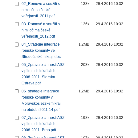
02_Romové a soužití s
133k
29.4.2016 10:32
nimi očima české
veřejnosti_2011.pdf
03_Romové a soužití s
136k
29.4.2016 10:32
nimi očima české
veřejnosti_2012.pdf
04_Strategie integrace
1,2MB
29.4.2016 10:32
romské komunity ve
Středočeském kraji.doc
05_Zprava o cinnosti ASZ
203k
29.4.2016 10:32
v pilotních lokalitách
2008-2011_Slezska-
Ostrava.pdf
06_strategie integrace
1,2MB
29.4.2016 10:32
romske komunity v
Moravskoslezském kraji
na období 2011-14.pdf
07_Zprava o cinnosti ASZ
198k
29.4.2016 10:32
v pilotních lokalitách
2008-2011_Brno.pdf