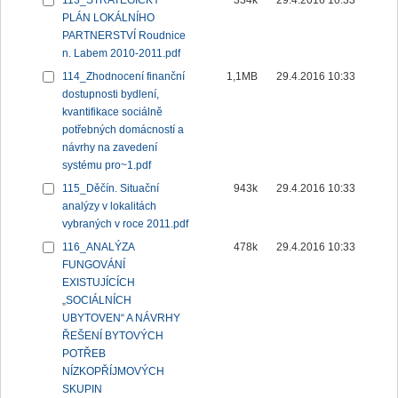
113_STRATEGICKÝ
334k
29.4.2016 10:33
PLÁN LOKÁLNÍHO
PARTNERSTVÍ Roudnice
n. Labem 2010-2011.pdf
114_Zhodnocení finanční
1,1MB
29.4.2016 10:33
dostupnosti bydlení,
kvantifikace sociálně
potřebných domácností a
návrhy na zavedení
systému pro~1.pdf
115_Děčín. Situační
943k
29.4.2016 10:33
analýzy v lokalitách
vybraných v roce 2011.pdf
116_ANALÝZA
478k
29.4.2016 10:33
FUNGOVÁNÍ
EXISTUJÍCÍCH
„SOCIÁLNÍCH
UBYTOVEN“ A NÁVRHY
ŘEŠENÍ BYTOVÝCH
POTŘEB
NÍZKOPŘÍJMOVÝCH
SKUPIN