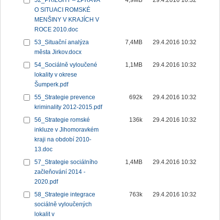
52_PŘÍLOHY – ZPRÁVA
4,9MB
29.4.2016 10:32
O SITUACI ROMSKÉ
MENŠINY V KRAJÍCH V
ROCE 2010.doc
53_Situační analýza
7,4MB
29.4.2016 10:32
města Jirkov.docx
54_Sociálně vyloučené
1,1MB
29.4.2016 10:32
lokality v okrese
Šumperk.pdf
55_Strategie prevence
692k
29.4.2016 10:32
kriminality 2012-2015.pdf
56_Strategie romské
136k
29.4.2016 10:32
inkluze v Jihomoravkém
kraji na období 2010-
13.doc
57_Strategie sociálního
1,4MB
29.4.2016 10:32
začleňování 2014 -
2020.pdf
58_Strategie integrace
763k
29.4.2016 10:32
sociálně vyloučených
lokalit v