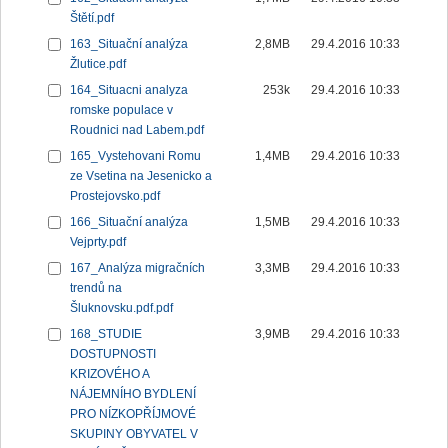
Štětí.pdf
163_Situační analýza
2,8MB
29.4.2016 10:33
Žlutice.pdf
164_Situacni analyza
253k
29.4.2016 10:33
romske populace v
Roudnici nad Labem.pdf
165_Vystehovani Romu
1,4MB
29.4.2016 10:33
ze Vsetina na Jesenicko a
Prostejovsko.pdf
166_Situační analýza
1,5MB
29.4.2016 10:33
Vejprty.pdf
167_Analýza migračních
3,3MB
29.4.2016 10:33
trendů na
Šluknovsku.pdf.pdf
168_STUDIE
3,9MB
29.4.2016 10:33
DOSTUPNOSTI
KRIZOVÉHO A
NÁJEMNÍHO BYDLENÍ
PRO NÍZKOPŘÍJMOVÉ
SKUPINY OBYVATEL V