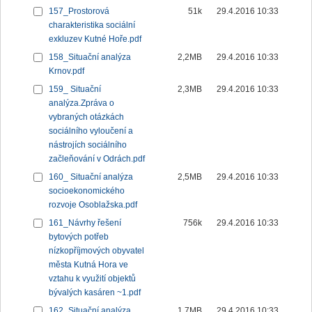
157_Prostorová
51k
29.4.2016 10:33
charakteristika sociální
exkluzev Kutné Hoře.pdf
158_Situační analýza
2,2MB
29.4.2016 10:33
Krnov.pdf
159_ Situační
2,3MB
29.4.2016 10:33
analýza.Zpráva o
vybraných otázkách
sociálního vyloučení a
nástrojích sociálního
začleňování v Odrách.pdf
160_ Situační analýza
2,5MB
29.4.2016 10:33
socioekonomického
rozvoje Osoblažska.pdf
161_Návrhy řešení
756k
29.4.2016 10:33
bytových potřeb
nízkopříjmových obyvatel
města Kutná Hora ve
vztahu k využití objektů
bývalých kasáren ~1.pdf
162_Situační analýza
1,7MB
29.4.2016 10:33