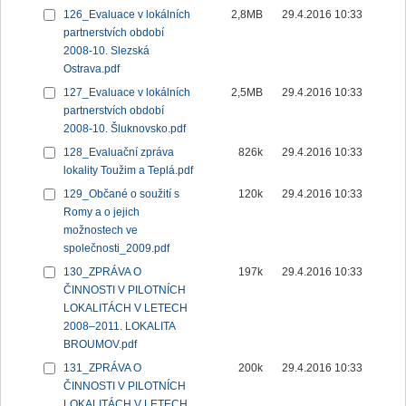
126_Evaluace v lokálních
2,8MB
29.4.2016 10:33
partnerstvích období
2008-10. Slezská
Ostrava.pdf
127_Evaluace v lokálních
2,5MB
29.4.2016 10:33
partnerstvích období
2008-10. Šluknovsko.pdf
128_Evaluační zpráva
826k
29.4.2016 10:33
lokality Toužim a Teplá.pdf
129_Občané o soužití s
120k
29.4.2016 10:33
Romy a o jejich
možnostech ve
společnosti_2009.pdf
130_ZPRÁVA O
197k
29.4.2016 10:33
ČINNOSTI V PILOTNÍCH
LOKALITÁCH V LETECH
2008–2011. LOKALITA
BROUMOV.pdf
131_ZPRÁVA O
200k
29.4.2016 10:33
ČINNOSTI V PILOTNÍCH
LOKALITÁCH V LETECH