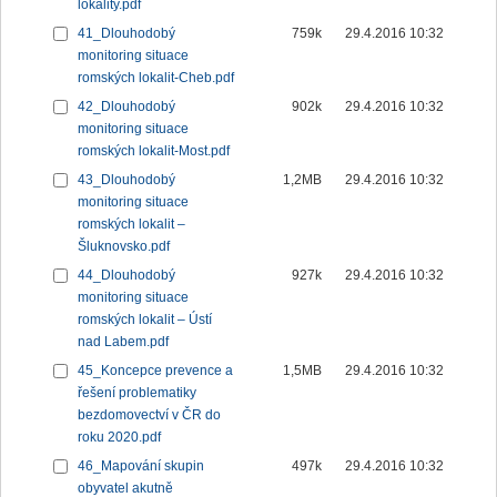
lokality.pdf
41_Dlouhodobý
759k
29.4.2016 10:32
monitoring situace
romských lokalit-Cheb.pdf
42_Dlouhodobý
902k
29.4.2016 10:32
monitoring situace
romských lokalit-Most.pdf
43_Dlouhodobý
1,2MB
29.4.2016 10:32
monitoring situace
romských lokalit –
Šluknovsko.pdf
44_Dlouhodobý
927k
29.4.2016 10:32
monitoring situace
romských lokalit – Ústí
nad Labem.pdf
45_Koncepce prevence a
1,5MB
29.4.2016 10:32
řešení problematiky
bezdomovectví v ČR do
roku 2020.pdf
46_Mapování skupin
497k
29.4.2016 10:32
obyvatel akutně