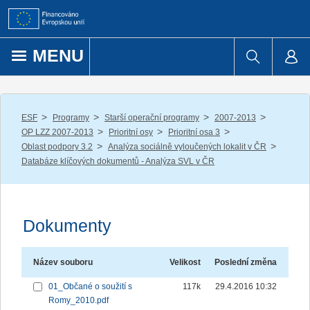
Přejít k obsahu
MENU
/
/
/
/
ESF
Programy
Starší operační programy
2007-2013
/
/
/
OP LZZ 2007-2013
Prioritní osy
Prioritní osa 3
/
/
Oblast podpory 3.2
Analýza sociálně vyloučených lokalit v ČR
Databáze klíčových dokumentů - Analýza SVL v ČR
Dokumenty
Název souboru
Velikost
Poslední změna
01_Občané o soužití s
117k
29.4.2016 10:32
Romy_2010.pdf