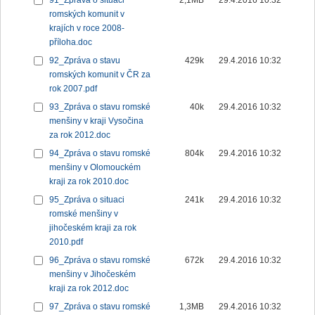
91_Zpráva o situaci
2,1MB
29.4.2016 10:32
romských komunit v
krajích v roce 2008-
příloha.doc
92_Zpráva o stavu
429k
29.4.2016 10:32
romských komunit v ČR za
rok 2007.pdf
93_Zpráva o stavu romské
40k
29.4.2016 10:32
menšiny v kraji Vysočina
za rok 2012.doc
94_Zpráva o stavu romské
804k
29.4.2016 10:32
menšiny v Olomouckém
kraji za rok 2010.doc
95_Zpráva o situaci
241k
29.4.2016 10:32
romské menšiny v
jihočeském kraji za rok
2010.pdf
96_Zpráva o stavu romské
672k
29.4.2016 10:32
menšiny v Jihočeském
kraji za rok 2012.doc
97_Zpráva o stavu romské
1,3MB
29.4.2016 10:32