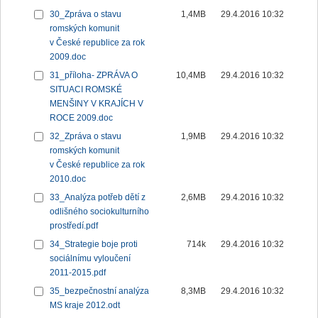
30_Zpráva o stavu
1,4MB
29.4.2016 10:32
romských komunit
v České republice za rok
2009.doc
31_příloha- ZPRÁVA O
10,4MB
29.4.2016 10:32
SITUACI ROMSKÉ
MENŠINY V KRAJÍCH V
ROCE 2009.doc
32_Zpráva o stavu
1,9MB
29.4.2016 10:32
romských komunit
v České republice za rok
2010.doc
33_Analýza potřeb dětí z
2,6MB
29.4.2016 10:32
odlišného sociokulturního
prostředí.pdf
34_Strategie boje proti
714k
29.4.2016 10:32
sociálnímu vyloučení
2011-2015.pdf
35_bezpečnostní analýza
8,3MB
29.4.2016 10:32
MS kraje 2012.odt