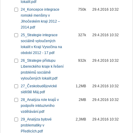
lokalit.pdf
24_Koncepce integrace
750k
29.4.2016 10:32
romské menšiny v
Jihočeském kraji 2012 –
2014.pdf
25_Strategie integrace
327k
29.4.2016 10:32
sociálně vyloučených
lokalit v Kraji Vysočina na
období 2012 - 17.pdf
26_Strategie přístupu
932k
29.4.2016 10:32
Libereckého kraje k řešení
problémů sociálně
vyloučených lokalit.pdf
27_Českobudějovické
1,2MB
29.4.2016 10:32
sídliště Máj.pdf
28_Analýza role krajů v
2MB
29.4.2016 10:32
podpoře inkluzivního
vzdělávání.pdf
29_Analýza bytové
2,3MB
29.4.2016 10:32
problematiky v
Předlicích.pdf