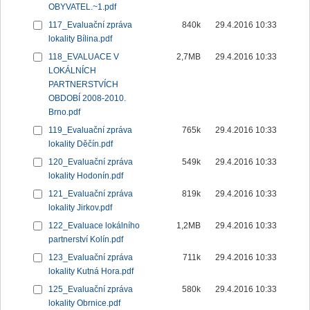
OBYVATEL.~1.pdf
117_Evaluační zpráva
840k
29.4.2016 10:33
lokality Bílina.pdf
118_EVALUACE V
2,7MB
29.4.2016 10:33
LOKÁLNÍCH
PARTNERSTVÍCH
OBDOBÍ 2008-2010.
Brno.pdf
119_Evaluační zpráva
765k
29.4.2016 10:33
lokality Děčín.pdf
120_Evaluační zpráva
549k
29.4.2016 10:33
lokality Hodonín.pdf
121_Evaluační zpráva
819k
29.4.2016 10:33
lokality Jirkov.pdf
122_Evaluace lokálního
1,2MB
29.4.2016 10:33
partnerství Kolín.pdf
123_Evaluační zpráva
711k
29.4.2016 10:33
lokality Kutná Hora.pdf
125_Evaluační zpráva
580k
29.4.2016 10:33
lokality Obrnice.pdf