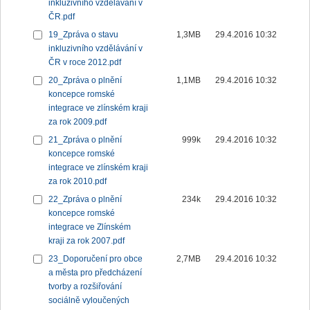
inkluzivního vzdělávání v
ČR.pdf
19_Zpráva o stavu
1,3MB
29.4.2016 10:32
inkluzivního vzdělávání v
ČR v roce 2012.pdf
20_Zpráva o plnění
1,1MB
29.4.2016 10:32
koncepce romské
integrace ve zlínském kraji
za rok 2009.pdf
21_Zpráva o plnění
999k
29.4.2016 10:32
koncepce romské
integrace ve zlínském kraji
za rok 2010.pdf
22_Zpráva o plnění
234k
29.4.2016 10:32
koncepce romské
integrace ve Zlínském
kraji za rok 2007.pdf
23_Doporučení pro obce
2,7MB
29.4.2016 10:32
a města pro předcházení
tvorby a rozšiřování
sociálně vyloučených