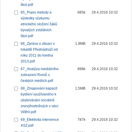
škol.pdf
65_Popis metody a
685k
29.4.2016 10:32
výsledky výzkumu
etnického složení žáků
bývalých zvláštních
škol.pdf
66_Zpráva o situaci v
1,9MB
29.4.2016 10:32
lokalitě Přednádraží od
roku 2011 do kvetna
2013.pdf
67_Analýza mediálního
898k
29.4.2016 10:32
zobrazení Romů v
českých médiích.pdf
68_Zmapování kapacit
1,5MB
29.4.2016 10:32
bydlení využívaného k
ubytovávání sociálně
znevýhodněných v obci
Větřní.pdf
69_Efektivita intervence
787k
29.4.2016 10:32
ASZ.pdf