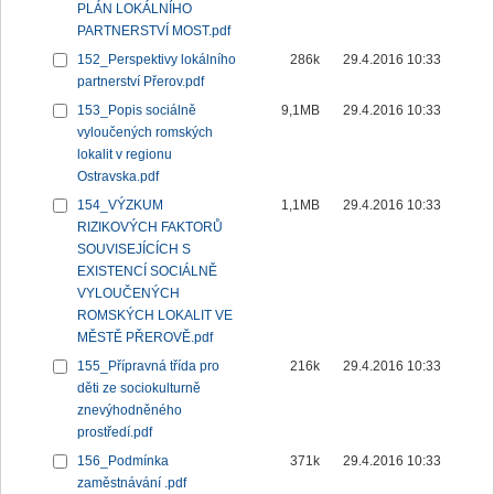
PLÁN LOKÁLNÍHO
PARTNERSTVÍ MOST.pdf
152_Perspektivy lokálního
286k
29.4.2016 10:33
partnerství Přerov.pdf
153_Popis sociálně
9,1MB
29.4.2016 10:33
vyloučených romských
lokalit v regionu
Ostravska.pdf
154_VÝZKUM
1,1MB
29.4.2016 10:33
RIZIKOVÝCH FAKTORŮ
SOUVISEJÍCÍCH S
EXISTENCÍ SOCIÁLNĚ
VYLOUČENÝCH
ROMSKÝCH LOKALIT VE
MĚSTĚ PŘEROVĚ.pdf
155_Přípravná třída pro
216k
29.4.2016 10:33
děti ze sociokulturně
znevýhodněného
prostředí.pdf
156_Podmínka
371k
29.4.2016 10:33
zaměstnávání .pdf