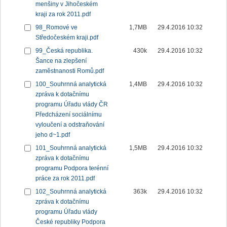
menšiny v Jihočeském
kraji za rok 2011.pdf
98_Romové ve
1,7MB
29.4.2016 10:32
Středočeském kraji.pdf
99_Česká republika.
430k
29.4.2016 10:32
Šance na zlepšení
zaměstnanosti Romů.pdf
100_Souhrnná analytická
1,4MB
29.4.2016 10:32
zpráva k dotačnímu
programu Úřadu vlády ČR
Předcházení sociálnímu
vyloučení a odstraňování
jeho d~1.pdf
101_Souhrnná analytická
1,5MB
29.4.2016 10:32
zpráva k dotačnímu
programu Podpora terénní
práce za rok 2011.pdf
102_Souhrnná analytická
363k
29.4.2016 10:32
zpráva k dotačnímu
programu Úřadu vlády
České republiky Podpora