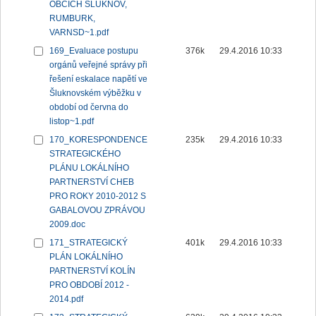
OBCÍCH ŠLUKNOV,
RUMBURK,
VARNSD~1.pdf
169_Evaluace postupu
376k
29.4.2016 10:33
orgánů veřejné správy při
řešení eskalace napětí ve
Šluknovském výběžku v
období od června do
listop~1.pdf
170_KORESPONDENCE
235k
29.4.2016 10:33
STRATEGICKÉHO
PLÁNU LOKÁLNÍHO
PARTNERSTVÍ CHEB
PRO ROKY 2010-2012 S
GABALOVOU ZPRÁVOU
2009.doc
171_STRATEGICKÝ
401k
29.4.2016 10:33
PLÁN LOKÁLNÍHO
PARTNERSTVÍ KOLÍN
PRO OBDOBÍ 2012 -
2014.pdf