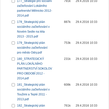
177_Strategie pro sociální
791k
29.4.2016 10:33
začleňování Lokálního
partnerství Mělnicko 2012-
2014.pdf
178_Strategický plán
887k
29.4.2016 10:33
sociálního začleňování v
Novém Sedle na léta
2013 - 2015.pdf
179_Strategický plán
753k
29.4.2016 10:33
sociálního začleňování
pro město Odry.pdf
180_STRATEGICKÝ
231k
29.4.2016 10:33
PLÁN LOKÁLNÍHO
PARTNERSTVÍ SOKOLOV
PRO OBDOBÍ 2012 -
2014.pdf
181_Strategický plán
608k
29.4.2016 10:33
sociálního začleňování v
Toužimi a Teplé 2011 -
2013.pdf
182_Strategický plán
761k
29.4.2016 10:33