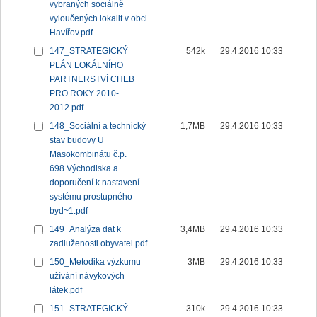
vybraných sociálně
vyloučených lokalit v obci
Havířov.pdf
147_STRATEGICKÝ
542k
29.4.2016 10:33
PLÁN LOKÁLNÍHO
PARTNERSTVÍ CHEB
PRO ROKY 2010-
2012.pdf
148_Sociální a technický
1,7MB
29.4.2016 10:33
stav budovy U
Masokombinátu č.p.
698.Východiska a
doporučení k nastavení
systému prostupného
byd~1.pdf
149_Analýza dat k
3,4MB
29.4.2016 10:33
zadluženosti obyvatel.pdf
150_Metodika výzkumu
3MB
29.4.2016 10:33
užívání návykových
látek.pdf
151_STRATEGICKÝ
310k
29.4.2016 10:33