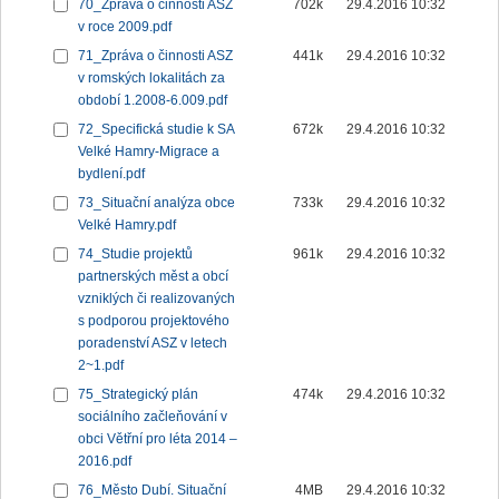
70_Zpráva o činnosti ASZ
702k
29.4.2016 10:32
v roce 2009.pdf
71_Zpráva o činnosti ASZ
441k
29.4.2016 10:32
v romských lokalitách za
období 1.2008-6.009.pdf
72_Specifická studie k SA
672k
29.4.2016 10:32
Velké Hamry-Migrace a
bydlení.pdf
73_Situační analýza obce
733k
29.4.2016 10:32
Velké Hamry.pdf
74_Studie projektů
961k
29.4.2016 10:32
partnerských měst a obcí
vzniklých či realizovaných
s podporou projektového
poradenství ASZ v letech
2~1.pdf
75_Strategický plán
474k
29.4.2016 10:32
sociálního začleňování v
obci Větřní pro léta 2014 –
2016.pdf
76_Město Dubí. Situační
4MB
29.4.2016 10:32