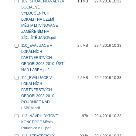
109_SITUAČNÍ ANALÝZA
1,1MB
29.4.2016 10:32
SOCIÁLNĚ
VYLOUČENÝCH
LOKALIT NA ÚZEMÍ
MĚSTA LITVÍNOVA SE
ZAMĚŘENÍM NA
SÍDLIŠTĚ JANOV.pdf
110_EVALUACE V
2,6MB
29.4.2016 10:33
LOKÁLNÍCH
PARTNERSTVÍCH
OBDOBÍ 2008-2010. ÚSTÍ
NAD LABEM.pdf
111_EVALUACE V
2,5MB
29.4.2016 10:33
LOKÁLNÍCH
PARTNERSTVÍCH
OBDOBÍ 2008-2010
ROUDNICE NAD
LABEM.pdf
112_NÁVRH BYTOVÉ
97k
29.4.2016 10:33
KONCEPCE Města
Roudnice n.L..pdf