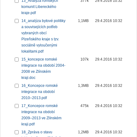
13_Analýza romských
377k
29.4.2016 10:32
komunit Libereckého
kraje.pdf
14_analýza bytové politiky
1,1MB
29.4.2016 10:32
a souvisejících potřeb
vybraných obcí
Plzeňského kraje s tzv.
sociálně vyloučenými
lokalitami.pdf
15_koncepce romské
107k
29.4.2016 10:32
integrace na období 2004-
2008 ve Zlínském
kraji.doc
16_Koncepce romské
1,3MB
29.4.2016 10:32
integrace na období
2010–2013.pdf
17_Koncepce romské
475k
29.4.2016 10:32
integrace na období
2009–2013 ve Zlínském
kraji.pdf
18_Zpráva o stavu
1,2MB
29.4.2016 10:32