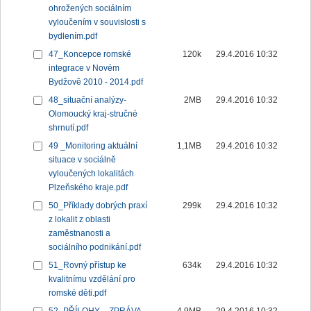
ohrožených sociálním
vyloučením v souvislosti s
bydlením.pdf
47_Koncepce romské
120k
29.4.2016 10:32
integrace v Novém
Bydžově 2010 - 2014.pdf
48_situační analýzy-
2MB
29.4.2016 10:32
Olomoucký kraj-stručné
shrnutí.pdf
49 _Monitoring aktuální
1,1MB
29.4.2016 10:32
situace v sociálně
vyloučených lokalitách
Plzeňského kraje.pdf
50_Příklady dobrých praxí
299k
29.4.2016 10:32
z lokalit z oblasti
zaměstnanosti a
sociálního podnikání.pdf
51_Rovný přístup ke
634k
29.4.2016 10:32
kvalitnímu vzdělání pro
romské děti.pdf