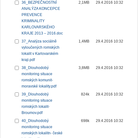
36_BEZPEČNOSTNÍ
2,1MB
29.4.2016 10:32
ANALÝZA KONCEPCE
PREVENCE
KRIMINALITY
KARLOVARSKÉHO
KRAJE 2013 – 2016.doc
37_Analýza sociálně
1,4MB
29.4.2016 10:32
vyloučených romských
lokalit v Karlovarském
kraji.pdf
38_Dlouhodobý
3,8MB
29.4.2016 10:32
monitoring situace
romských komunit-
moravské lokality.pdf
39_Dlouhodobý
824k
29.4.2016 10:32
monitoring situace
romských lokalit-
Broumov.pdf
40_Dlouhodobý
698k
29.4.2016 10:32
monitoring situace
romských lokalitn- české