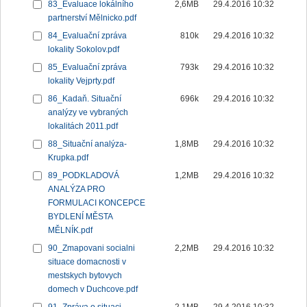
83_Evaluace lokálního
2,6MB
29.4.2016 10:32
partnerství Mělnicko.pdf
84_Evaluační zpráva
810k
29.4.2016 10:32
lokality Sokolov.pdf
85_Evaluační zpráva
793k
29.4.2016 10:32
lokality Vejprty.pdf
86_Kadaň. Situační
696k
29.4.2016 10:32
analýzy ve vybraných
lokalitách 2011.pdf
88_Situační analýza-
1,8MB
29.4.2016 10:32
Krupka.pdf
89_PODKLADOVÁ
1,2MB
29.4.2016 10:32
ANALÝZA PRO
FORMULACI KONCEPCE
BYDLENÍ MĚSTA
MĚLNÍK.pdf
90_Zmapovani socialni
2,2MB
29.4.2016 10:32
situace domacnosti v
mestskych bytovych
domech v Duchcove.pdf