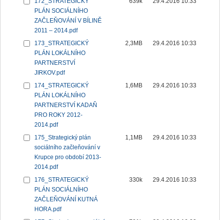
172_STRATEGICKÝ
639k
29.4.2016 10:33
PLÁN SOCIÁLNÍHO
ZAČLEŇOVÁNÍ V BÍLINĚ
2011 – 2014.pdf
173_STRATEGICKÝ
2,3MB
29.4.2016 10:33
PLÁN LOKÁLNÍHO
PARTNERSTVÍ
JIRKOV.pdf
174_STRATEGICKÝ
1,6MB
29.4.2016 10:33
PLÁN LOKÁLNÍHO
PARTNERSTVÍ KADAŇ
PRO ROKY 2012-
2014.pdf
175_Strategický plán
1,1MB
29.4.2016 10:33
sociálního začleňování v
Krupce pro období 2013-
2014.pdf
176_STRATEGICKÝ
330k
29.4.2016 10:33
PLÁN SOCIÁLNÍHO
ZAČLEŇOVÁNÍ KUTNÁ
HORA.pdf