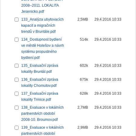
2008–2011. LOKALITA
Jesenicko.pdf
133_Analýza ubytovacích
2,5MB
29.4.2016 10:33
kapacit a migračních
trendů v Bruntále.pdf
134_Dostupnost bydlení
514k
29.4.2016 10:33
ve městě Holešov a návrh
systému propustného
bydlení.pdf
135_Evaluační zpráva
602k
29.4.2016 10:33
lokality Bruntál.pdf
136_Evaluační zpráva
675k
29.4.2016 10:33
lokality Chomutov.pdf
137_Evaluační zpráva
628k
29.4.2016 10:33
lokality Trmice.pdf
138_Evaluace v lokálních
2,7MB
29.4.2016 10:33
partnerstvích období
2008-10. Broumov.pdf
139_Evaluace v lokálních
2,9MB
29.4.2016 10:33
partnerstvích období