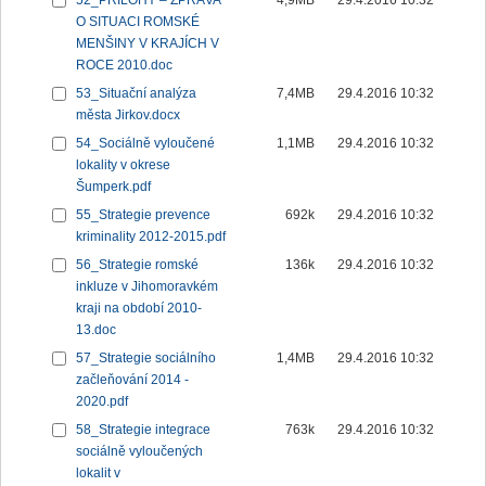
52_PŘÍLOHY – ZPRÁVA
4,9MB
29.4.2016 10:32
O SITUACI ROMSKÉ
MENŠINY V KRAJÍCH V
ROCE 2010.doc
53_Situační analýza
7,4MB
29.4.2016 10:32
města Jirkov.docx
54_Sociálně vyloučené
1,1MB
29.4.2016 10:32
lokality v okrese
Šumperk.pdf
55_Strategie prevence
692k
29.4.2016 10:32
kriminality 2012-2015.pdf
56_Strategie romské
136k
29.4.2016 10:32
inkluze v Jihomoravkém
kraji na období 2010-
13.doc
57_Strategie sociálního
1,4MB
29.4.2016 10:32
začleňování 2014 -
2020.pdf
58_Strategie integrace
763k
29.4.2016 10:32
sociálně vyloučených
lokalit v