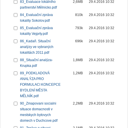
83_Evaluace lokálního
2,6MB
29.4.2016 10:32
partnerství Mělnicko.pdf
84_Evaluační zpráva
810k
29.4.2016 10:32
lokality Sokolov.pdf
85_Evaluační zpráva
793k
29.4.2016 10:32
lokality Vejprty.pdf
86_Kadaň. Situační
696k
29.4.2016 10:32
analýzy ve vybraných
lokalitách 2011.pdf
88_Situační analýza-
1,8MB
29.4.2016 10:32
Krupka.pdf
89_PODKLADOVÁ
1,2MB
29.4.2016 10:32
ANALÝZA PRO
FORMULACI KONCEPCE
BYDLENÍ MĚSTA
MĚLNÍK.pdf
90_Zmapovani socialni
2,2MB
29.4.2016 10:32
situace domacnosti v
mestskych bytovych
domech v Duchcove.pdf