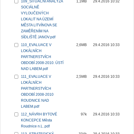
109_SITUAČNÍ ANALÝZA
1,1MB
29.4.2016 10:32
SOCIÁLNĚ
VYLOUČENÝCH
LOKALIT NA ÚZEMÍ
MĚSTA LITVÍNOVA SE
ZAMĚŘENÍM NA
SÍDLIŠTĚ JANOV.pdf
110_EVALUACE V
2,6MB
29.4.2016 10:33
LOKÁLNÍCH
PARTNERSTVÍCH
OBDOBÍ 2008-2010. ÚSTÍ
NAD LABEM.pdf
111_EVALUACE V
2,5MB
29.4.2016 10:33
LOKÁLNÍCH
PARTNERSTVÍCH
OBDOBÍ 2008-2010
ROUDNICE NAD
LABEM.pdf
112_NÁVRH BYTOVÉ
97k
29.4.2016 10:33
KONCEPCE Města
Roudnice n.L..pdf