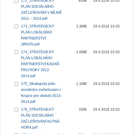
172_STRATEGICKÝ
639k
29.4.2016 10:33
PLÁN SOCIÁLNÍHO
ZAČLEŇOVÁNÍ V BÍLINĚ
2011 – 2014.pdf
173_STRATEGICKÝ
2,3MB
29.4.2016 10:33
PLÁN LOKÁLNÍHO
PARTNERSTVÍ
JIRKOV.pdf
174_STRATEGICKÝ
1,6MB
29.4.2016 10:33
PLÁN LOKÁLNÍHO
PARTNERSTVÍ KADAŇ
PRO ROKY 2012-
2014.pdf
175_Strategický plán
1,1MB
29.4.2016 10:33
sociálního začleňování v
Krupce pro období 2013-
2014.pdf
176_STRATEGICKÝ
330k
29.4.2016 10:33
PLÁN SOCIÁLNÍHO
ZAČLEŇOVÁNÍ KUTNÁ
HORA.pdf