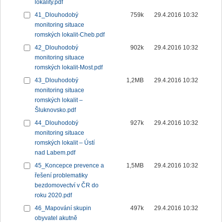
lokality.pdf
41_Dlouhodobý
759k
29.4.2016 10:32
monitoring situace
romských lokalit-Cheb.pdf
42_Dlouhodobý
902k
29.4.2016 10:32
monitoring situace
romských lokalit-Most.pdf
43_Dlouhodobý
1,2MB
29.4.2016 10:32
monitoring situace
romských lokalit –
Šluknovsko.pdf
44_Dlouhodobý
927k
29.4.2016 10:32
monitoring situace
romských lokalit – Ústí
nad Labem.pdf
45_Koncepce prevence a
1,5MB
29.4.2016 10:32
řešení problematiky
bezdomovectví v ČR do
roku 2020.pdf
46_Mapování skupin
497k
29.4.2016 10:32
obyvatel akutně