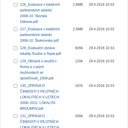
126_Evaluace v lokálních
2,8MB
29.4.2016 10:33
partnerstvích období
2008-10. Slezská
Ostrava.pdf
127_Evaluace v lokálních
2,5MB
29.4.2016 10:33
partnerstvích období
2008-10. Šluknovsko.pdf
128_Evaluační zpráva
826k
29.4.2016 10:33
lokality Toužim a Teplá.pdf
129_Občané o soužití s
120k
29.4.2016 10:33
Romy a o jejich
možnostech ve
společnosti_2009.pdf
130_ZPRÁVA O
197k
29.4.2016 10:33
ČINNOSTI V PILOTNÍCH
LOKALITÁCH V LETECH
2008–2011. LOKALITA
BROUMOV.pdf
131_ZPRÁVA O
200k
29.4.2016 10:33
ČINNOSTI V PILOTNÍCH
LOKALITÁCH V LETECH