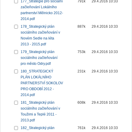
177_Strategie pro sociální
791k
29.4.2016 10:33
začleňování Lokálního
partnerství Mělnicko 2012-
2014.pdf
178_Strategický plán
887k
29.4.2016 10:33
sociálního začleňování v
Novém Sedle na léta
2013 - 2015.pdf
179_Strategický plán
753k
29.4.2016 10:33
sociálního začleňování
pro město Odry.pdf
180_STRATEGICKÝ
231k
29.4.2016 10:33
PLÁN LOKÁLNÍHO
PARTNERSTVÍ SOKOLOV
PRO OBDOBÍ 2012 -
2014.pdf
181_Strategický plán
608k
29.4.2016 10:33
sociálního začleňování v
Toužimi a Teplé 2011 -
2013.pdf
182_Strategický plán
761k
29.4.2016 10:33