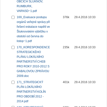
OBCÍCH ŠLUKNOV,
RUMBURK,
VARNSD~1.pdf
169_Evaluace postupu
376k
29.4.2016 10:33
orgánů veřejné správy při
řešení eskalace napětí ve
Šluknovském výběžku v
období od června do
listop~1.pdf
170_KORESPONDENCE
235k
29.4.2016 10:33
STRATEGICKÉHO
PLÁNU LOKÁLNÍHO
PARTNERSTVÍ CHEB
PRO ROKY 2010-2012 S
GABALOVOU ZPRÁVOU
2009.doc
171_STRATEGICKÝ
401k
29.4.2016 10:33
PLÁN LOKÁLNÍHO
PARTNERSTVÍ KOLÍN
PRO OBDOBÍ 2012 -
2014.pdf