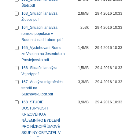
Štětí.pdf
163_Situační analýza
2,8MB
29.4.2016 10:33
Žlutice.pdf
164_Situacni analyza
253k
29.4.2016 10:33
romske populace v
Roudnici nad Labem.pdf
165_Vystehovani Romu
1,4MB
29.4.2016 10:33
ze Vsetina na Jesenicko a
Prostejovsko.pdf
166_Situační analýza
1,5MB
29.4.2016 10:33
Vejprty.pdf
167_Analýza migračních
3,3MB
29.4.2016 10:33
trendů na
Šluknovsku.pdf.pdf
168_STUDIE
3,9MB
29.4.2016 10:33
DOSTUPNOSTI
KRIZOVÉHO A
NÁJEMNÍHO BYDLENÍ
PRO NÍZKOPŘÍJMOVÉ
SKUPINY OBYVATEL V