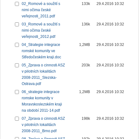
02_Romové a soužití s
133k
29.4.2016 10:32
nimi očima české
veřejnosti_2011.pdf
03_Romové a soužití s
136k
29.4.2016 10:32
nimi očima české
veřejnosti_2012.pdf
04_Strategie integrace
1,2MB
29.4.2016 10:32
romské komunity ve
Středočeském kraji.doc
05_Zprava o cinnosti ASZ
203k
29.4.2016 10:32
v pilotních lokalitách
2008-2011_Slezska-
Ostrava.pdf
06_strategie integrace
1,2MB
29.4.2016 10:32
romske komunity v
Moravskoslezském kraji
na období 2011-14.pdf
07_Zprava o cinnosti ASZ
198k
29.4.2016 10:32
v pilotních lokalitách
2008-2011_Brno.pdf