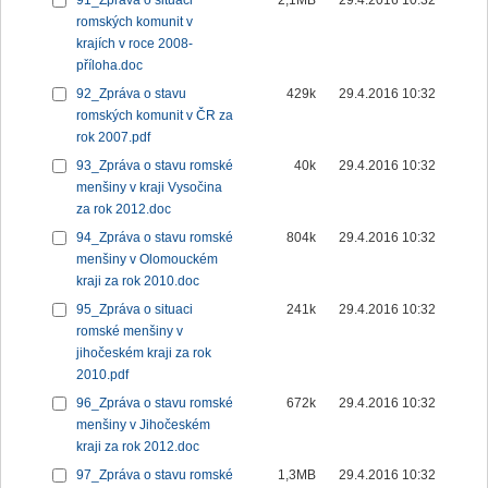
91_Zpráva o situaci
2,1MB
29.4.2016 10:32
romských komunit v
krajích v roce 2008-
příloha.doc
92_Zpráva o stavu
429k
29.4.2016 10:32
romských komunit v ČR za
rok 2007.pdf
93_Zpráva o stavu romské
40k
29.4.2016 10:32
menšiny v kraji Vysočina
za rok 2012.doc
94_Zpráva o stavu romské
804k
29.4.2016 10:32
menšiny v Olomouckém
kraji za rok 2010.doc
95_Zpráva o situaci
241k
29.4.2016 10:32
romské menšiny v
jihočeském kraji za rok
2010.pdf
96_Zpráva o stavu romské
672k
29.4.2016 10:32
menšiny v Jihočeském
kraji za rok 2012.doc
97_Zpráva o stavu romské
1,3MB
29.4.2016 10:32