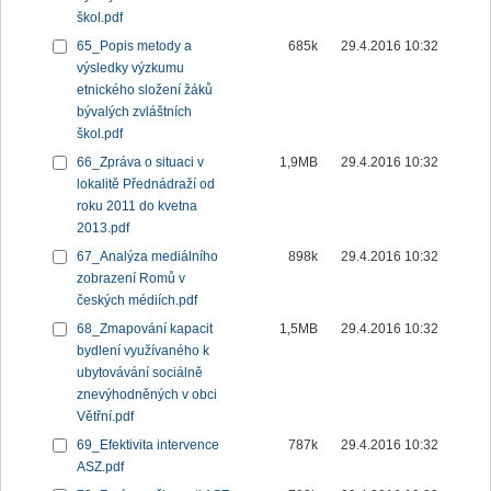
škol.pdf
65_Popis metody a
685k
29.4.2016 10:32
výsledky výzkumu
etnického složení žáků
bývalých zvláštních
škol.pdf
66_Zpráva o situaci v
1,9MB
29.4.2016 10:32
lokalitě Přednádraží od
roku 2011 do kvetna
2013.pdf
67_Analýza mediálního
898k
29.4.2016 10:32
zobrazení Romů v
českých médiích.pdf
68_Zmapování kapacit
1,5MB
29.4.2016 10:32
bydlení využívaného k
ubytovávání sociálně
znevýhodněných v obci
Větřní.pdf
69_Efektivita intervence
787k
29.4.2016 10:32
ASZ.pdf