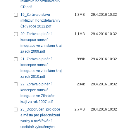
inkluzivního vzdělávání v
ČR.pdf
19_Zpráva o stavu
1,3MB
29.4.2016 10:32
inkluzivního vzdělávání v
ČR v roce 2012.pdf
20_Zpráva o plnění
1,1MB
29.4.2016 10:32
koncepce romské
integrace ve zlínském kraji
za rok 2009.pdf
21_Zpráva o plnění
999k
29.4.2016 10:32
koncepce romské
integrace ve zlínském kraji
za rok 2010.pdf
22_Zpráva o plnění
234k
29.4.2016 10:32
koncepce romské
integrace ve Zlínském
kraji za rok 2007.pdf
23_Doporučení pro obce
2,7MB
29.4.2016 10:32
a města pro předcházení
tvorby a rozšiřování
sociálně vyloučených