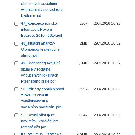
ohrožených sociálním
vyloučením v souvislosti s
bydlením.pdf
47_Koncepce romské
120k
29.4.2016 10:32
integrace v Novém
Bydžově 2010 - 2014.pdf
48_situační analýzy-
2MB
29.4.2016 10:32
Olomoucký kraj-stručné
shrnutí.pdf
49 _Monitoring aktuální
1,1MB
29.4.2016 10:32
situace v sociálně
vyloučených lokalitách
Plzeňského kraje.pdf
50_Příklady dobrých praxí
299k
29.4.2016 10:32
z lokalit z oblasti
zaměstnanosti a
sociálního podnikání.pdf
51_Rovný přístup ke
634k
29.4.2016 10:32
kvalitnímu vzdělání pro
romské děti.pdf