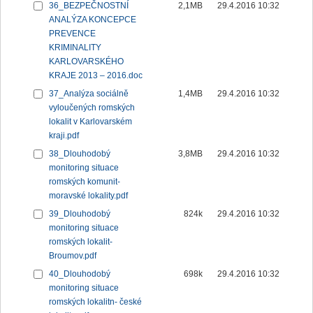
36_BEZPEČNOSTNÍ
2,1MB
29.4.2016 10:32
ANALÝZA KONCEPCE
PREVENCE
KRIMINALITY
KARLOVARSKÉHO
KRAJE 2013 – 2016.doc
37_Analýza sociálně
1,4MB
29.4.2016 10:32
vyloučených romských
lokalit v Karlovarském
kraji.pdf
38_Dlouhodobý
3,8MB
29.4.2016 10:32
monitoring situace
romských komunit-
moravské lokality.pdf
39_Dlouhodobý
824k
29.4.2016 10:32
monitoring situace
romských lokalit-
Broumov.pdf
40_Dlouhodobý
698k
29.4.2016 10:32
monitoring situace
romských lokalitn- české