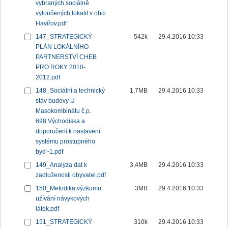
vybraných sociálně
vyloučených lokalit v obci
Havířov.pdf
147_STRATEGICKÝ
542k
29.4.2016 10:33
PLÁN LOKÁLNÍHO
PARTNERSTVÍ CHEB
PRO ROKY 2010-
2012.pdf
148_Sociální a technický
1,7MB
29.4.2016 10:33
stav budovy U
Masokombinátu č.p.
698.Východiska a
doporučení k nastavení
systému prostupného
byd~1.pdf
149_Analýza dat k
3,4MB
29.4.2016 10:33
zadluženosti obyvatel.pdf
150_Metodika výzkumu
3MB
29.4.2016 10:33
užívání návykových
látek.pdf
151_STRATEGICKÝ
310k
29.4.2016 10:33