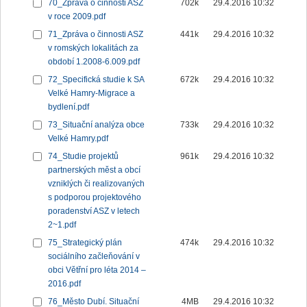
70_Zpráva o činnosti ASZ
702k
29.4.2016 10:32
v roce 2009.pdf
71_Zpráva o činnosti ASZ
441k
29.4.2016 10:32
v romských lokalitách za
období 1.2008-6.009.pdf
72_Specifická studie k SA
672k
29.4.2016 10:32
Velké Hamry-Migrace a
bydlení.pdf
73_Situační analýza obce
733k
29.4.2016 10:32
Velké Hamry.pdf
74_Studie projektů
961k
29.4.2016 10:32
partnerských měst a obcí
vzniklých či realizovaných
s podporou projektového
poradenství ASZ v letech
2~1.pdf
75_Strategický plán
474k
29.4.2016 10:32
sociálního začleňování v
obci Větřní pro léta 2014 –
2016.pdf
76_Město Dubí. Situační
4MB
29.4.2016 10:32