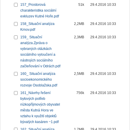
157_Prostorová
51k
29.4.2016 10:33
charakteristika sociální
exkluzev Kutné Hoře.pdf
158_Situační analýza
2,2MB
29.4.2016 10:33
Krnov.pdf
159_ Situační
2,3MB
29.4.2016 10:33
analýza.Zpráva o
vybraných otázkách
sociálního vyloučení a
nástrojích sociálního
začleňování v Odrách.pdf
160_ Situační analýza
2,5MB
29.4.2016 10:33
socioekonomického
rozvoje Osoblažska.pdf
161_Návrhy řešení
756k
29.4.2016 10:33
bytových potřeb
nízkopříjmových obyvatel
města Kutná Hora ve
vztahu k využití objektů
bývalých kasáren ~1.pdf
162_Situační analýza
1,7MB
29.4.2016 10:33