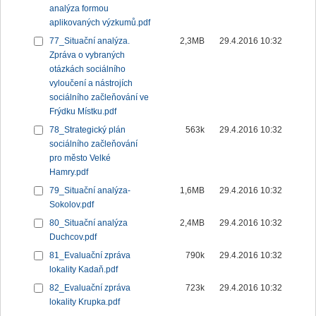
analýza formou
aplikovaných výzkumů.pdf
77_Situační analýza.
2,3MB
29.4.2016 10:32
Zpráva o vybraných
otázkách sociálního
vyloučení a nástrojích
sociálního začleňování ve
Frýdku Místku.pdf
78_Strategický plán
563k
29.4.2016 10:32
sociálního začleňování
pro město Velké
Hamry.pdf
79_Situační analýza-
1,6MB
29.4.2016 10:32
Sokolov.pdf
80_Situační analýza
2,4MB
29.4.2016 10:32
Duchcov.pdf
81_Evaluační zpráva
790k
29.4.2016 10:32
lokality Kadaň.pdf
82_Evaluační zpráva
723k
29.4.2016 10:32
lokality Krupka.pdf