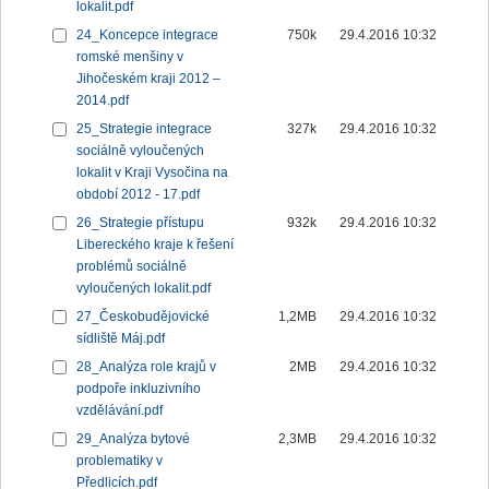
lokalit.pdf
24_Koncepce integrace
750k
29.4.2016 10:32
romské menšiny v
Jihočeském kraji 2012 –
2014.pdf
25_Strategie integrace
327k
29.4.2016 10:32
sociálně vyloučených
lokalit v Kraji Vysočina na
období 2012 - 17.pdf
26_Strategie přístupu
932k
29.4.2016 10:32
Libereckého kraje k řešení
problémů sociálně
vyloučených lokalit.pdf
27_Českobudějovické
1,2MB
29.4.2016 10:32
sídliště Máj.pdf
28_Analýza role krajů v
2MB
29.4.2016 10:32
podpoře inkluzivního
vzdělávání.pdf
29_Analýza bytové
2,3MB
29.4.2016 10:32
problematiky v
Předlicích.pdf