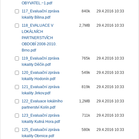
OBYVATEL.~1.pdf
117_Evaluační zpráva
840k
29.4.2016 10:33
lokality Bílina.pdf
118_EVALUACE V
2,7MB
29.4.2016 10:33
LOKÁLNÍCH
PARTNERSTVÍCH
OBDOBÍ 2008-2010.
Brno.pdf
119_Evaluační zpráva
765k
29.4.2016 10:33
lokality Děčín.pdf
120_Evaluační zpráva
549k
29.4.2016 10:33
lokality Hodonín.pdf
121_Evaluační zpráva
819k
29.4.2016 10:33
lokality Jirkov.pdf
122_Evaluace lokálního
1,2MB
29.4.2016 10:33
partnerství Kolín.pdf
123_Evaluační zpráva
711k
29.4.2016 10:33
lokality Kutná Hora.pdf
125_Evaluační zpráva
580k
29.4.2016 10:33
lokality Obrnice.pdf