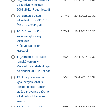
08_Zpráva o činnosti ASZ
197k
29.4.2016 10:32
v pilotních lokalitách
2008-2011_Roudnice.pdf
09_Zpráva o stavu
7,7MB
29.4.2016 10:32
inkluzivního vzdělávání v
ČR v roce 2011.pdf
10_Průzkum potřeb v
2,7MB
29.4.2016 10:32
sociálně vyloučených
lokalitách
Královéhradeckého
kraje.pdf
11_Strategie integrace
892k
29.4.2016 10:32
romské komunity
Moravskoslezského kraje
na období 2006-2009.pdf
12_Analýza sociálně
5MB
29.4.2016 10:32
vyloučených lokalit a
dostupnosti sociálních
služeb prevence v těchto
lokalitách v Libereckém
kraji.pdf