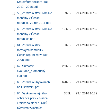
Královéhradeckém kraji
2011 - 2016.pdf
59_Zpráva o stavu romské
1,7MB
29.4.2016 10:32
menšiny v České
republice za rok 2011.doc
60_Zpráva o stavu romské
1,6MB
29.4.2016 10:32
menšiny v České
republice.pdf
61_Zpráva o stavu
1MB
29.4.2016 10:32
romských komunit v
České republice za rok
2008.doc
62_Sumativní
2,9MB
29.4.2016 10:32
evaluace_olomoucký
kraj.pdf
63_Zpráva o ubytovnách
6,4MB
29.4.2016 10:32
na Ostravsku.pdf
64_Výzkum veřejného
355k
29.4.2016 10:32
ochránce práv k otázce
etnického složení žáků
bývalých zvláštních