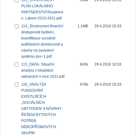
113_STRATEGICKÝ
334k
29.4.2016 10:33
PLÁN LOKÁLNÍHO
PARTNERSTVÍ Roudnice
n. Labem 2010-2011.pdf
114_Zhodnocení finanční
1,1MB
29.4.2016 10:33
dostupnosti bydlení,
kvantifikace sociálně
potřebných domácností a
návrhy na zavedení
systému pro~1.pdf
115_Děčín. Situační
943k
29.4.2016 10:33
analýzy v lokalitách
vybraných v roce 2011.pdf
116_ANALÝZA
478k
29.4.2016 10:33
FUNGOVÁNÍ
EXISTUJÍCÍCH
„SOCIÁLNÍCH
UBYTOVEN“ A NÁVRHY
ŘEŠENÍ BYTOVÝCH
POTŘEB
NÍZKOPŘÍJMOVÝCH
SKUPIN