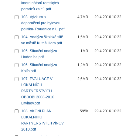
koordinátorů romských
poradců za ~1.pdf
103_Výzkum a
4,7MB
29.4.2016 10:32
doporučení pro bytovou
politiku- Roudnice n.L..pdf
104_Analýza školské sítě
1,5MB
29.4.2016 10:32
ve městě Kutná Hora.pdf
105_Situační analýza
1MB
29.4.2016 10:32
Hodonína.pdf
106_Situační analýza
1,2MB
29.4.2016 10:32
Kolín.pdf
107_EVALUACE V
2,6MB
29.4.2016 10:32
LOKÁLNÍCH
PARTNERSTVÍCH
OBDOBÍ 2008-2010.
Litvínov.pdf
108_AKČNÍ PLÁN
595k
29.4.2016 10:32
LOKÁLNÍHO
PARTNERSTVÍ LITVÍNOV
2010.pdf