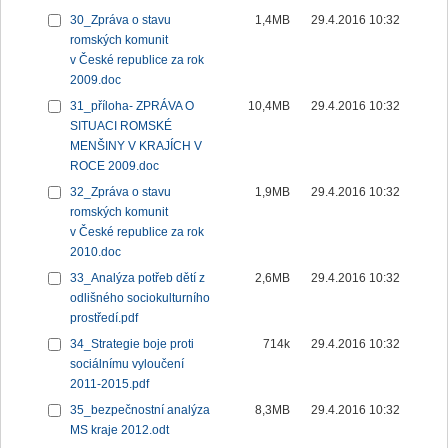
30_Zpráva o stavu
1,4MB
29.4.2016 10:32
romských komunit
v České republice za rok
2009.doc
31_příloha- ZPRÁVA O
10,4MB
29.4.2016 10:32
SITUACI ROMSKÉ
MENŠINY V KRAJÍCH V
ROCE 2009.doc
32_Zpráva o stavu
1,9MB
29.4.2016 10:32
romských komunit
v České republice za rok
2010.doc
33_Analýza potřeb dětí z
2,6MB
29.4.2016 10:32
odlišného sociokulturního
prostředí.pdf
34_Strategie boje proti
714k
29.4.2016 10:32
sociálnímu vyloučení
2011-2015.pdf
35_bezpečnostní analýza
8,3MB
29.4.2016 10:32
MS kraje 2012.odt