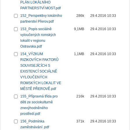
PLÁN LOKÁLNÍHO
PARTNERSTVÍ MOST.pdf
152_Perspektivy lokálního
286k
29.4.2016 10:33
partnerství Přerov.pdf
153_Popis sociálně
9,1MB
29.4.2016 10:33
vyloučených romských
lokalit v regionu
Ostravska.pdf
154_VÝZKUM
1,1MB
29.4.2016 10:33
RIZIKOVÝCH FAKTORŮ
SOUVISEJÍCÍCH S
EXISTENCÍ SOCIÁLNĚ
VYLOUČENÝCH
ROMSKÝCH LOKALIT VE
MĚSTĚ PŘEROVĚ.pdf
155_Přípravná třída pro
216k
29.4.2016 10:33
děti ze sociokulturně
znevýhodněného
prostředí.pdf
156_Podmínka
371k
29.4.2016 10:33
zaměstnávání .pdf