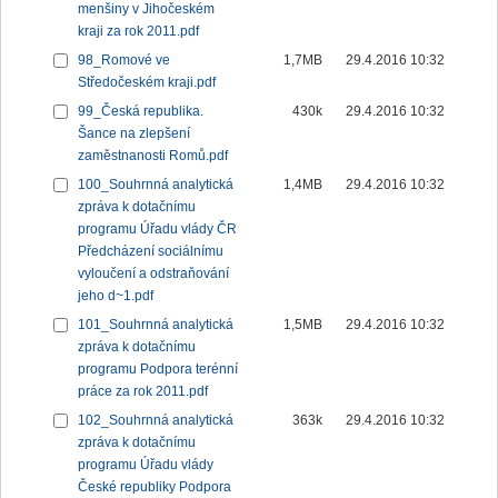
menšiny v Jihočeském
kraji za rok 2011.pdf
98_Romové ve
1,7MB
29.4.2016 10:32
Středočeském kraji.pdf
99_Česká republika.
430k
29.4.2016 10:32
Šance na zlepšení
zaměstnanosti Romů.pdf
100_Souhrnná analytická
1,4MB
29.4.2016 10:32
zpráva k dotačnímu
programu Úřadu vlády ČR
Předcházení sociálnímu
vyloučení a odstraňování
jeho d~1.pdf
101_Souhrnná analytická
1,5MB
29.4.2016 10:32
zpráva k dotačnímu
programu Podpora terénní
práce za rok 2011.pdf
102_Souhrnná analytická
363k
29.4.2016 10:32
zpráva k dotačnímu
programu Úřadu vlády
České republiky Podpora