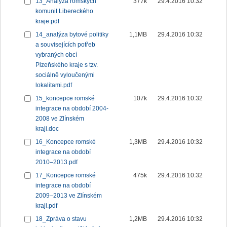
13_Analýza romských
377k
29.4.2016 10:32
komunit Libereckého
kraje.pdf
14_analýza bytové politiky
1,1MB
29.4.2016 10:32
a souvisejících potřeb
vybraných obcí
Plzeňského kraje s tzv.
sociálně vyloučenými
lokalitami.pdf
15_koncepce romské
107k
29.4.2016 10:32
integrace na období 2004-
2008 ve Zlínském
kraji.doc
16_Koncepce romské
1,3MB
29.4.2016 10:32
integrace na období
2010–2013.pdf
17_Koncepce romské
475k
29.4.2016 10:32
integrace na období
2009–2013 ve Zlínském
kraji.pdf
18_Zpráva o stavu
1,2MB
29.4.2016 10:32