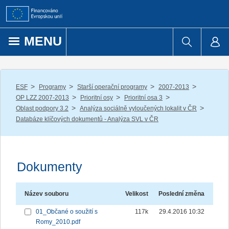
Přejít k obsahu
MENU
/
/
/
/
ESF
Programy
Starší operační programy
2007-2013
/
/
/
OP LZZ 2007-2013
Prioritní osy
Prioritní osa 3
/
/
Oblast podpory 3.2
Analýza sociálně vyloučených lokalit v ČR
Databáze klíčových dokumentů - Analýza SVL v ČR
Dokumenty
Název souboru
Velikost
Poslední změna
01_Občané o soužití s
117k
29.4.2016 10:32
Romy_2010.pdf