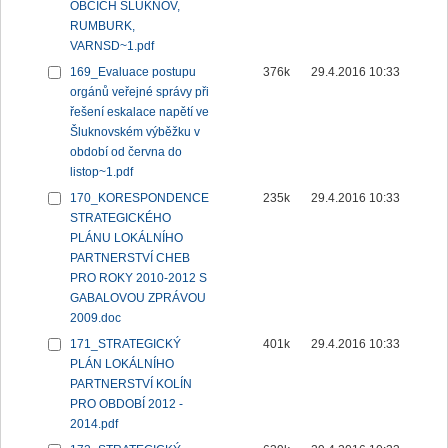
OBCÍCH ŠLUKNOV,
RUMBURK,
VARNSD~1.pdf
169_Evaluace postupu
376k
29.4.2016 10:33
orgánů veřejné správy při
řešení eskalace napětí ve
Šluknovském výběžku v
období od června do
listop~1.pdf
170_KORESPONDENCE
235k
29.4.2016 10:33
STRATEGICKÉHO
PLÁNU LOKÁLNÍHO
PARTNERSTVÍ CHEB
PRO ROKY 2010-2012 S
GABALOVOU ZPRÁVOU
2009.doc
171_STRATEGICKÝ
401k
29.4.2016 10:33
PLÁN LOKÁLNÍHO
PARTNERSTVÍ KOLÍN
PRO OBDOBÍ 2012 -
2014.pdf