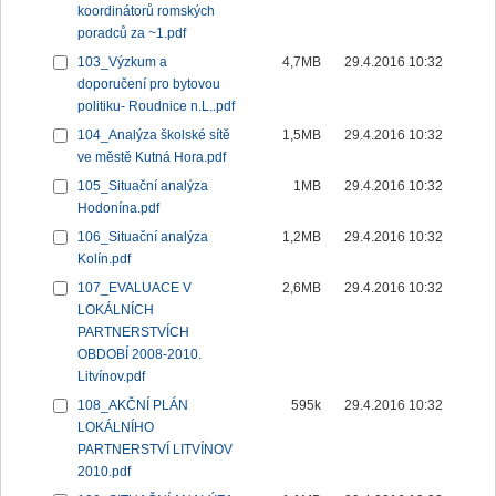
koordinátorů romských
poradců za ~1.pdf
103_Výzkum a
4,7MB
29.4.2016 10:32
doporučení pro bytovou
politiku- Roudnice n.L..pdf
104_Analýza školské sítě
1,5MB
29.4.2016 10:32
ve městě Kutná Hora.pdf
105_Situační analýza
1MB
29.4.2016 10:32
Hodonína.pdf
106_Situační analýza
1,2MB
29.4.2016 10:32
Kolín.pdf
107_EVALUACE V
2,6MB
29.4.2016 10:32
LOKÁLNÍCH
PARTNERSTVÍCH
OBDOBÍ 2008-2010.
Litvínov.pdf
108_AKČNÍ PLÁN
595k
29.4.2016 10:32
LOKÁLNÍHO
PARTNERSTVÍ LITVÍNOV
2010.pdf