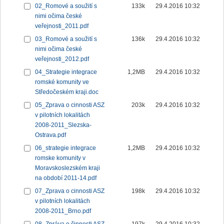
02_Romové a soužití s
133k
29.4.2016 10:32
nimi očima české
veřejnosti_2011.pdf
03_Romové a soužití s
136k
29.4.2016 10:32
nimi očima české
veřejnosti_2012.pdf
04_Strategie integrace
1,2MB
29.4.2016 10:32
romské komunity ve
Středočeském kraji.doc
05_Zprava o cinnosti ASZ
203k
29.4.2016 10:32
v pilotních lokalitách
2008-2011_Slezska-
Ostrava.pdf
06_strategie integrace
1,2MB
29.4.2016 10:32
romske komunity v
Moravskoslezském kraji
na období 2011-14.pdf
07_Zprava o cinnosti ASZ
198k
29.4.2016 10:32
v pilotních lokalitách
2008-2011_Brno.pdf