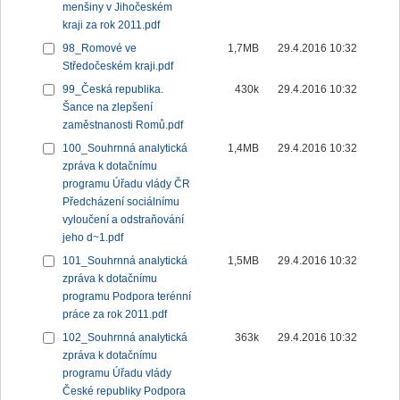
menšiny v Jihočeském
kraji za rok 2011.pdf
98_Romové ve
1,7MB
29.4.2016 10:32
Středočeském kraji.pdf
99_Česká republika.
430k
29.4.2016 10:32
Šance na zlepšení
zaměstnanosti Romů.pdf
100_Souhrnná analytická
1,4MB
29.4.2016 10:32
zpráva k dotačnímu
programu Úřadu vlády ČR
Předcházení sociálnímu
vyloučení a odstraňování
jeho d~1.pdf
101_Souhrnná analytická
1,5MB
29.4.2016 10:32
zpráva k dotačnímu
programu Podpora terénní
práce za rok 2011.pdf
102_Souhrnná analytická
363k
29.4.2016 10:32
zpráva k dotačnímu
programu Úřadu vlády
České republiky Podpora