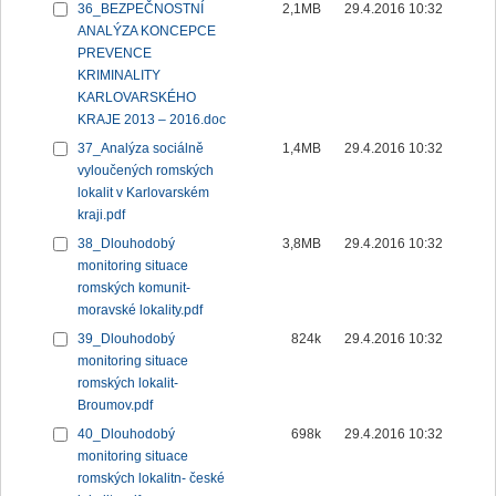
36_BEZPEČNOSTNÍ
2,1MB
29.4.2016 10:32
ANALÝZA KONCEPCE
PREVENCE
KRIMINALITY
KARLOVARSKÉHO
KRAJE 2013 – 2016.doc
37_Analýza sociálně
1,4MB
29.4.2016 10:32
vyloučených romských
lokalit v Karlovarském
kraji.pdf
38_Dlouhodobý
3,8MB
29.4.2016 10:32
monitoring situace
romských komunit-
moravské lokality.pdf
39_Dlouhodobý
824k
29.4.2016 10:32
monitoring situace
romských lokalit-
Broumov.pdf
40_Dlouhodobý
698k
29.4.2016 10:32
monitoring situace
romských lokalitn- české