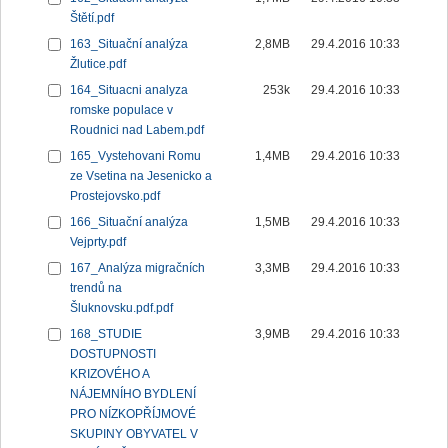
Štětí.pdf
163_Situační analýza
2,8MB
29.4.2016 10:33
Žlutice.pdf
164_Situacni analyza
253k
29.4.2016 10:33
romske populace v
Roudnici nad Labem.pdf
165_Vystehovani Romu
1,4MB
29.4.2016 10:33
ze Vsetina na Jesenicko a
Prostejovsko.pdf
166_Situační analýza
1,5MB
29.4.2016 10:33
Vejprty.pdf
167_Analýza migračních
3,3MB
29.4.2016 10:33
trendů na
Šluknovsku.pdf.pdf
168_STUDIE
3,9MB
29.4.2016 10:33
DOSTUPNOSTI
KRIZOVÉHO A
NÁJEMNÍHO BYDLENÍ
PRO NÍZKOPŘÍJMOVÉ
SKUPINY OBYVATEL V