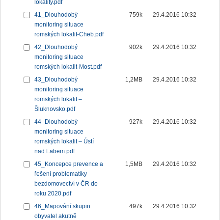
lokality.pdf
41_Dlouhodobý
759k
29.4.2016 10:32
monitoring situace
romských lokalit-Cheb.pdf
42_Dlouhodobý
902k
29.4.2016 10:32
monitoring situace
romských lokalit-Most.pdf
43_Dlouhodobý
1,2MB
29.4.2016 10:32
monitoring situace
romských lokalit –
Šluknovsko.pdf
44_Dlouhodobý
927k
29.4.2016 10:32
monitoring situace
romských lokalit – Ústí
nad Labem.pdf
45_Koncepce prevence a
1,5MB
29.4.2016 10:32
řešení problematiky
bezdomovectví v ČR do
roku 2020.pdf
46_Mapování skupin
497k
29.4.2016 10:32
obyvatel akutně