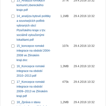
13_Analýza romských
377k
29.4.2016 10:32
komunit Libereckého
kraje.pdf
14_analýza bytové politiky
1,1MB
29.4.2016 10:32
a souvisejících potřeb
vybraných obcí
Plzeňského kraje s tzv.
sociálně vyloučenými
lokalitami.pdf
15_koncepce romské
107k
29.4.2016 10:32
integrace na období 2004-
2008 ve Zlínském
kraji.doc
16_Koncepce romské
1,3MB
29.4.2016 10:32
integrace na období
2010–2013.pdf
17_Koncepce romské
475k
29.4.2016 10:32
integrace na období
2009–2013 ve Zlínském
kraji.pdf
18_Zpráva o stavu
1,2MB
29.4.2016 10:32