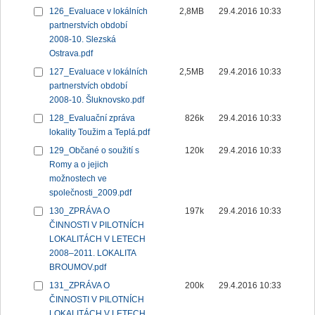
126_Evaluace v lokálních
2,8MB
29.4.2016 10:33
partnerstvích období
2008-10. Slezská
Ostrava.pdf
127_Evaluace v lokálních
2,5MB
29.4.2016 10:33
partnerstvích období
2008-10. Šluknovsko.pdf
128_Evaluační zpráva
826k
29.4.2016 10:33
lokality Toužim a Teplá.pdf
129_Občané o soužití s
120k
29.4.2016 10:33
Romy a o jejich
možnostech ve
společnosti_2009.pdf
130_ZPRÁVA O
197k
29.4.2016 10:33
ČINNOSTI V PILOTNÍCH
LOKALITÁCH V LETECH
2008–2011. LOKALITA
BROUMOV.pdf
131_ZPRÁVA O
200k
29.4.2016 10:33
ČINNOSTI V PILOTNÍCH
LOKALITÁCH V LETECH