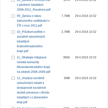
08_Zpráva o činnosti ASZ
197k
29.4.2016 10:32
v pilotních lokalitách
2008-2011_Roudnice.pdf
09_Zpráva o stavu
7,7MB
29.4.2016 10:32
inkluzivního vzdělávání v
ČR v roce 2011.pdf
10_Průzkum potřeb v
2,7MB
29.4.2016 10:32
sociálně vyloučených
lokalitách
Královéhradeckého
kraje.pdf
11_Strategie integrace
892k
29.4.2016 10:32
romské komunity
Moravskoslezského kraje
na období 2006-2009.pdf
12_Analýza sociálně
5MB
29.4.2016 10:32
vyloučených lokalit a
dostupnosti sociálních
služeb prevence v těchto
lokalitách v Libereckém
kraji.pdf