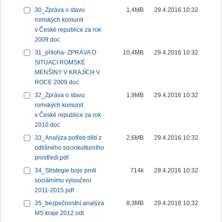
30_Zpráva o stavu
1,4MB
29.4.2016 10:32
romských komunit
v České republice za rok
2009.doc
31_příloha- ZPRÁVA O
10,4MB
29.4.2016 10:32
SITUACI ROMSKÉ
MENŠINY V KRAJÍCH V
ROCE 2009.doc
32_Zpráva o stavu
1,9MB
29.4.2016 10:32
romských komunit
v České republice za rok
2010.doc
33_Analýza potřeb dětí z
2,6MB
29.4.2016 10:32
odlišného sociokulturního
prostředí.pdf
34_Strategie boje proti
714k
29.4.2016 10:32
sociálnímu vyloučení
2011-2015.pdf
35_bezpečnostní analýza
8,3MB
29.4.2016 10:32
MS kraje 2012.odt