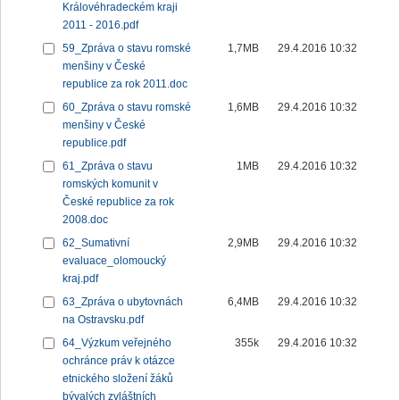
Královéhradeckém kraji
2011 - 2016.pdf
59_Zpráva o stavu romské
1,7MB
29.4.2016 10:32
menšiny v České
republice za rok 2011.doc
60_Zpráva o stavu romské
1,6MB
29.4.2016 10:32
menšiny v České
republice.pdf
61_Zpráva o stavu
1MB
29.4.2016 10:32
romských komunit v
České republice za rok
2008.doc
62_Sumativní
2,9MB
29.4.2016 10:32
evaluace_olomoucký
kraj.pdf
63_Zpráva o ubytovnách
6,4MB
29.4.2016 10:32
na Ostravsku.pdf
64_Výzkum veřejného
355k
29.4.2016 10:32
ochránce práv k otázce
etnického složení žáků
bývalých zvláštních