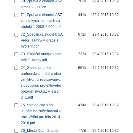
70_Zpráva o činnosti ASZ
702k
29.4.2016 10:32
v roce 2009.pdf
71_Zpráva o činnosti ASZ
441k
29.4.2016 10:32
v romských lokalitách za
období 1.2008-6.009.pdf
72_Specifická studie k SA
672k
29.4.2016 10:32
Velké Hamry-Migrace a
bydlení.pdf
73_Situační analýza obce
733k
29.4.2016 10:32
Velké Hamry.pdf
74_Studie projektů
961k
29.4.2016 10:32
partnerských měst a obcí
vzniklých či realizovaných
s podporou projektového
poradenství ASZ v letech
2~1.pdf
75_Strategický plán
474k
29.4.2016 10:32
sociálního začleňování v
obci Větřní pro léta 2014 –
2016.pdf
76_Město Dubí. Situační
4MB
29.4.2016 10:32