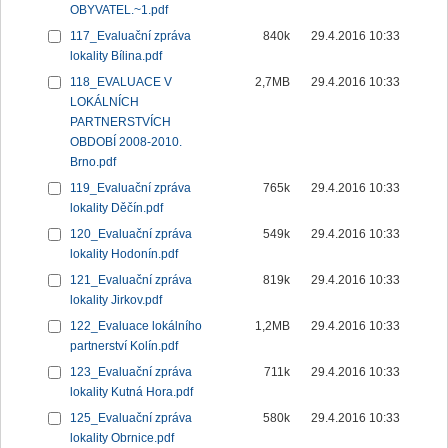
OBYVATEL.~1.pdf
117_Evaluační zpráva
840k
29.4.2016 10:33
lokality Bílina.pdf
118_EVALUACE V
2,7MB
29.4.2016 10:33
LOKÁLNÍCH
PARTNERSTVÍCH
OBDOBÍ 2008-2010.
Brno.pdf
119_Evaluační zpráva
765k
29.4.2016 10:33
lokality Děčín.pdf
120_Evaluační zpráva
549k
29.4.2016 10:33
lokality Hodonín.pdf
121_Evaluační zpráva
819k
29.4.2016 10:33
lokality Jirkov.pdf
122_Evaluace lokálního
1,2MB
29.4.2016 10:33
partnerství Kolín.pdf
123_Evaluační zpráva
711k
29.4.2016 10:33
lokality Kutná Hora.pdf
125_Evaluační zpráva
580k
29.4.2016 10:33
lokality Obrnice.pdf