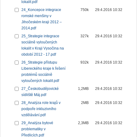
lokalit.pdf
24_Koncepce integrace
750k
29.4.2016 10:32
romské menšiny v
Jihočeském kraji 2012 –
2014.pdf
25_Strategie integrace
327k
29.4.2016 10:32
sociálně vyloučených
lokalit v Kraji Vysočina na
období 2012 - 17.pdf
26_Strategie přístupu
932k
29.4.2016 10:32
Libereckého kraje k řešení
problémů sociálně
vyloučených lokalit.pdf
27_Českobudějovické
1,2MB
29.4.2016 10:32
sídliště Máj.pdf
28_Analýza role krajů v
2MB
29.4.2016 10:32
podpoře inkluzivního
vzdělávání.pdf
29_Analýza bytové
2,3MB
29.4.2016 10:32
problematiky v
Předlicích.pdf