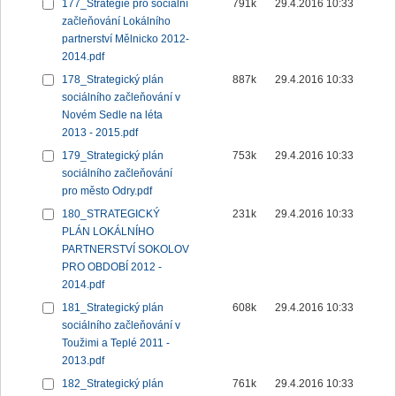
177_Strategie pro sociální
791k
29.4.2016 10:33
začleňování Lokálního
partnerství Mělnicko 2012-
2014.pdf
178_Strategický plán
887k
29.4.2016 10:33
sociálního začleňování v
Novém Sedle na léta
2013 - 2015.pdf
179_Strategický plán
753k
29.4.2016 10:33
sociálního začleňování
pro město Odry.pdf
180_STRATEGICKÝ
231k
29.4.2016 10:33
PLÁN LOKÁLNÍHO
PARTNERSTVÍ SOKOLOV
PRO OBDOBÍ 2012 -
2014.pdf
181_Strategický plán
608k
29.4.2016 10:33
sociálního začleňování v
Toužimi a Teplé 2011 -
2013.pdf
182_Strategický plán
761k
29.4.2016 10:33