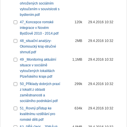
ohrožených sociálním
vyloučením v souvislosti s
bydlením.pdf
47_Koncepce romské
120k
29.4.2016 10:32
integrace v Novém
Bydžově 2010 - 2014.pdf
48_situační analýzy-
2MB
29.4.2016 10:32
Olomoucký kraj-stručné
shrnutí.pdf
49 _Monitoring aktuální
1,1MB
29.4.2016 10:32
situace v sociálně
vyloučených lokalitách
Plzeňského kraje.pdf
50_Příklady dobrých praxí
299k
29.4.2016 10:32
z lokalit z oblasti
zaměstnanosti a
sociálního podnikání.pdf
51_Rovný přístup ke
634k
29.4.2016 10:32
kvalitnímu vzdělání pro
romské děti.pdf