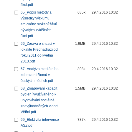
škol.pdf
65_Popis metody a
685k
29.4.2016 10:32
výsledky výzkumu
etnického složení žáků
bývalých zvláštních
škol.pdf
66_Zpráva o situaci v
1,9MB
29.4.2016 10:32
lokalitě Přednádraží od
roku 2011 do kvetna
2013.pdf
67_Analýza mediálního
898k
29.4.2016 10:32
zobrazení Romů v
českých médiích.pdf
68_Zmapování kapacit
1,5MB
29.4.2016 10:32
bydlení využívaného k
ubytovávání sociálně
znevýhodněných v obci
Větřní.pdf
69_Efektivita intervence
787k
29.4.2016 10:32
ASZ.pdf