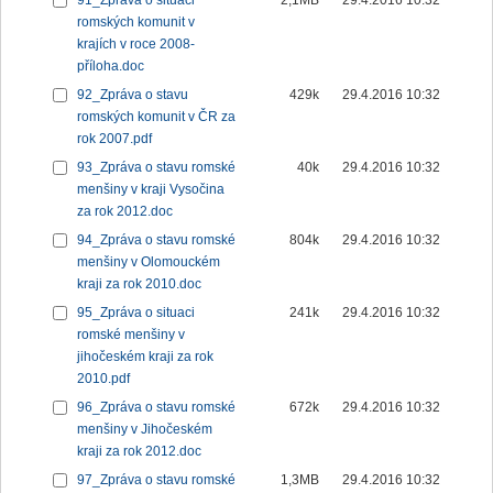
91_Zpráva o situaci
2,1MB
29.4.2016 10:32
romských komunit v
krajích v roce 2008-
příloha.doc
92_Zpráva o stavu
429k
29.4.2016 10:32
romských komunit v ČR za
rok 2007.pdf
93_Zpráva o stavu romské
40k
29.4.2016 10:32
menšiny v kraji Vysočina
za rok 2012.doc
94_Zpráva o stavu romské
804k
29.4.2016 10:32
menšiny v Olomouckém
kraji za rok 2010.doc
95_Zpráva o situaci
241k
29.4.2016 10:32
romské menšiny v
jihočeském kraji za rok
2010.pdf
96_Zpráva o stavu romské
672k
29.4.2016 10:32
menšiny v Jihočeském
kraji za rok 2012.doc
97_Zpráva o stavu romské
1,3MB
29.4.2016 10:32