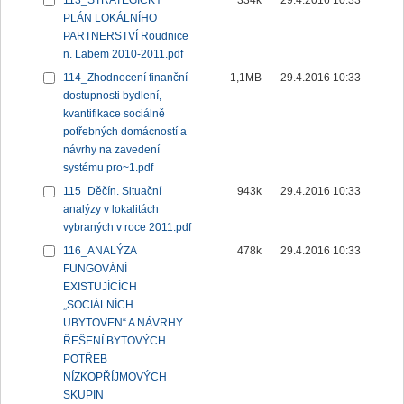
113_STRATEGICKÝ
334k
29.4.2016 10:33
PLÁN LOKÁLNÍHO
PARTNERSTVÍ Roudnice
n. Labem 2010-2011.pdf
114_Zhodnocení finanční
1,1MB
29.4.2016 10:33
dostupnosti bydlení,
kvantifikace sociálně
potřebných domácností a
návrhy na zavedení
systému pro~1.pdf
115_Děčín. Situační
943k
29.4.2016 10:33
analýzy v lokalitách
vybraných v roce 2011.pdf
116_ANALÝZA
478k
29.4.2016 10:33
FUNGOVÁNÍ
EXISTUJÍCÍCH
„SOCIÁLNÍCH
UBYTOVEN“ A NÁVRHY
ŘEŠENÍ BYTOVÝCH
POTŘEB
NÍZKOPŘÍJMOVÝCH
SKUPIN