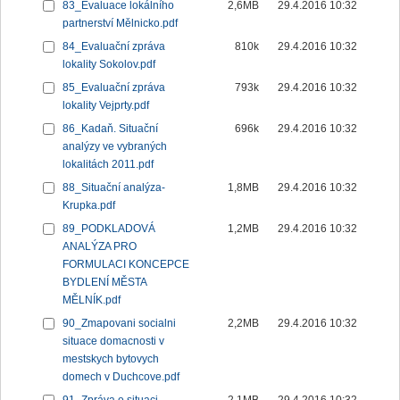
83_Evaluace lokálního
2,6MB
29.4.2016 10:32
partnerství Mělnicko.pdf
84_Evaluační zpráva
810k
29.4.2016 10:32
lokality Sokolov.pdf
85_Evaluační zpráva
793k
29.4.2016 10:32
lokality Vejprty.pdf
86_Kadaň. Situační
696k
29.4.2016 10:32
analýzy ve vybraných
lokalitách 2011.pdf
88_Situační analýza-
1,8MB
29.4.2016 10:32
Krupka.pdf
89_PODKLADOVÁ
1,2MB
29.4.2016 10:32
ANALÝZA PRO
FORMULACI KONCEPCE
BYDLENÍ MĚSTA
MĚLNÍK.pdf
90_Zmapovani socialni
2,2MB
29.4.2016 10:32
situace domacnosti v
mestskych bytovych
domech v Duchcove.pdf