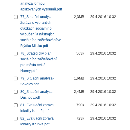
analýza formou
aplikovaných výzkumů.pdf
77_Situační analýza.
2,3MB
29.4.2016 10:32
Zpráva o vybraných
otázkách sociálního
vyloučení a nástrojích
sociálního začleňování ve
Frýdku Místku.pdf
78_Strategický plán
563k
29.4.2016 10:32
sociálního začleňování
pro město Velké
Hamry.pdf
79_Situační analýza-
1,6MB
29.4.2016 10:32
Sokolov.pdf
80_Situační analýza
2,4MB
29.4.2016 10:32
Duchcov.pdf
81_Evaluační zpráva
790k
29.4.2016 10:32
lokality Kadaň.pdf
82_Evaluační zpráva
723k
29.4.2016 10:32
lokality Krupka.pdf