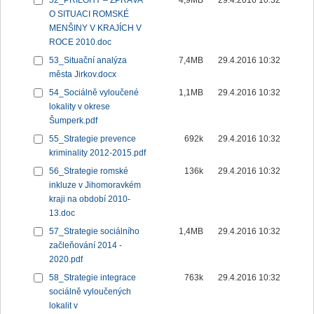
52_PŘÍLOHY – ZPRÁVA
4,9MB
29.4.2016 10:32
O SITUACI ROMSKÉ
MENŠINY V KRAJÍCH V
ROCE 2010.doc
53_Situační analýza
7,4MB
29.4.2016 10:32
města Jirkov.docx
54_Sociálně vyloučené
1,1MB
29.4.2016 10:32
lokality v okrese
Šumperk.pdf
55_Strategie prevence
692k
29.4.2016 10:32
kriminality 2012-2015.pdf
56_Strategie romské
136k
29.4.2016 10:32
inkluze v Jihomoravkém
kraji na období 2010-
13.doc
57_Strategie sociálního
1,4MB
29.4.2016 10:32
začleňování 2014 -
2020.pdf
58_Strategie integrace
763k
29.4.2016 10:32
sociálně vyloučených
lokalit v