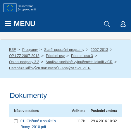
Přejít k obsahu
MENU
/
/
/
/
ESF
Programy
Starší operační programy
2007-2013
/
/
/
OP LZZ 2007-2013
Prioritní osy
Prioritní osa 3
/
/
Oblast podpory 3.2
Analýza sociálně vyloučených lokalit v ČR
Databáze klíčových dokumentů - Analýza SVL v ČR
Dokumenty
Název souboru
Velikost
Poslední změna
01_Občané o soužití s
117k
29.4.2016 10:32
Romy_2010.pdf