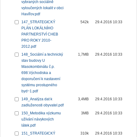
vybraných sociálně
vyloučených lokalit v obci
Havířov.pdf
147_STRATEGICKÝ
542k
29.4.2016 10:33
PLÁN LOKÁLNÍHO
PARTNERSTVÍ CHEB
PRO ROKY 2010-
2012.pdf
148_Sociální a technický
1,7MB
29.4.2016 10:33
stav budovy U
Masokombinátu č.p.
698.Východiska a
doporučení k nastavení
systému prostupného
byd~1.pdf
149_Analýza dat k
3,4MB
29.4.2016 10:33
zadluženosti obyvatel.pdf
150_Metodika výzkumu
3MB
29.4.2016 10:33
užívání návykových
látek.pdf
151_STRATEGICKÝ
310k
29.4.2016 10:33