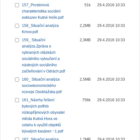
157_Prostorová
51k
29.4.2016 10:33
charakteristika sociální
exkluzev Kutné Hoře.pdf
158_Situační analýza
2,2MB
29.4.2016 10:33
Krnov.pdf
159_ Situační
2,3MB
29.4.2016 10:33
analýza.Zpráva o
vybraných otázkách
sociálního vyloučení a
nástrojích sociálního
začleňování v Odrách.pdf
160_ Situační analýza
2,5MB
29.4.2016 10:33
socioekonomického
rozvoje Osoblažska.pdf
161_Návrhy řešení
756k
29.4.2016 10:33
bytových potřeb
nízkopříjmových obyvatel
města Kutná Hora ve
vztahu k využití objektů
bývalých kasáren ~1.pdf
162_Situační analýza
1,7MB
29.4.2016 10:33