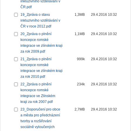
inkluzivního vzdělávání v
ČR.pdf
19_Zpráva o stavu
1,3MB
29.4.2016 10:32
inkluzivního vzdělávání v
ČR v roce 2012.pdf
20_Zpráva o plnění
1,1MB
29.4.2016 10:32
koncepce romské
integrace ve zlínském kraji
za rok 2009.pdf
21_Zpráva o plnění
999k
29.4.2016 10:32
koncepce romské
integrace ve zlínském kraji
za rok 2010.pdf
22_Zpráva o plnění
234k
29.4.2016 10:32
koncepce romské
integrace ve Zlínském
kraji za rok 2007.pdf
23_Doporučení pro obce
2,7MB
29.4.2016 10:32
a města pro předcházení
tvorby a rozšiřování
sociálně vyloučených