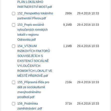
PLÁN LOKÁLNÍHO
PARTNERSTVÍ MOST.pdf
152_Perspektivy lokálního
286k
29.4.2016 10:33
partnerství Přerov.pdf
153_Popis sociálně
9,1MB
29.4.2016 10:33
vyloučených romských
lokalit v regionu
Ostravska.pdf
154_VÝZKUM
1,1MB
29.4.2016 10:33
RIZIKOVÝCH FAKTORŮ
SOUVISEJÍCÍCH S
EXISTENCÍ SOCIÁLNĚ
VYLOUČENÝCH
ROMSKÝCH LOKALIT VE
MĚSTĚ PŘEROVĚ.pdf
155_Přípravná třída pro
216k
29.4.2016 10:33
děti ze sociokulturně
znevýhodněného
prostředí.pdf
156_Podmínka
371k
29.4.2016 10:33
zaměstnávání .pdf