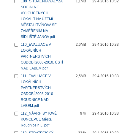
109_SITUAČNÍ ANALÝZA
1,1MB
29.4.2016 10:32
SOCIÁLNĚ
VYLOUČENÝCH
LOKALIT NA ÚZEMÍ
MĚSTA LITVÍNOVA SE
ZAMĚŘENÍM NA
SÍDLIŠTĚ JANOV.pdf
110_EVALUACE V
2,6MB
29.4.2016 10:33
LOKÁLNÍCH
PARTNERSTVÍCH
OBDOBÍ 2008-2010. ÚSTÍ
NAD LABEM.pdf
111_EVALUACE V
2,5MB
29.4.2016 10:33
LOKÁLNÍCH
PARTNERSTVÍCH
OBDOBÍ 2008-2010
ROUDNICE NAD
LABEM.pdf
112_NÁVRH BYTOVÉ
97k
29.4.2016 10:33
KONCEPCE Města
Roudnice n.L..pdf