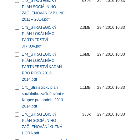
172_STRATEGICKÝ
639k
29.4.2016 10:33
PLÁN SOCIÁLNÍHO
ZAČLEŇOVÁNÍ V BÍLINĚ
2011 – 2014.pdf
173_STRATEGICKÝ
2,3MB
29.4.2016 10:33
PLÁN LOKÁLNÍHO
PARTNERSTVÍ
JIRKOV.pdf
174_STRATEGICKÝ
1,6MB
29.4.2016 10:33
PLÁN LOKÁLNÍHO
PARTNERSTVÍ KADAŇ
PRO ROKY 2012-
2014.pdf
175_Strategický plán
1,1MB
29.4.2016 10:33
sociálního začleňování v
Krupce pro období 2013-
2014.pdf
176_STRATEGICKÝ
330k
29.4.2016 10:33
PLÁN SOCIÁLNÍHO
ZAČLEŇOVÁNÍ KUTNÁ
HORA.pdf