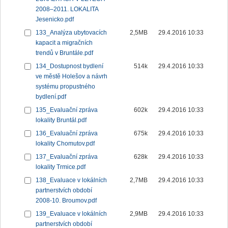
2008–2011. LOKALITA
Jesenicko.pdf
133_Analýza ubytovacích
2,5MB
29.4.2016 10:33
kapacit a migračních
trendů v Bruntále.pdf
134_Dostupnost bydlení
514k
29.4.2016 10:33
ve městě Holešov a návrh
systému propustného
bydlení.pdf
135_Evaluační zpráva
602k
29.4.2016 10:33
lokality Bruntál.pdf
136_Evaluační zpráva
675k
29.4.2016 10:33
lokality Chomutov.pdf
137_Evaluační zpráva
628k
29.4.2016 10:33
lokality Trmice.pdf
138_Evaluace v lokálních
2,7MB
29.4.2016 10:33
partnerstvích období
2008-10. Broumov.pdf
139_Evaluace v lokálních
2,9MB
29.4.2016 10:33
partnerstvích období