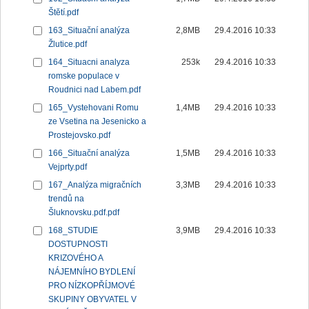
Štětí.pdf
163_Situační analýza
2,8MB
29.4.2016 10:33
Žlutice.pdf
164_Situacni analyza
253k
29.4.2016 10:33
romske populace v
Roudnici nad Labem.pdf
165_Vystehovani Romu
1,4MB
29.4.2016 10:33
ze Vsetina na Jesenicko a
Prostejovsko.pdf
166_Situační analýza
1,5MB
29.4.2016 10:33
Vejprty.pdf
167_Analýza migračních
3,3MB
29.4.2016 10:33
trendů na
Šluknovsku.pdf.pdf
168_STUDIE
3,9MB
29.4.2016 10:33
DOSTUPNOSTI
KRIZOVÉHO A
NÁJEMNÍHO BYDLENÍ
PRO NÍZKOPŘÍJMOVÉ
SKUPINY OBYVATEL V