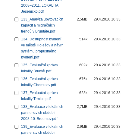
2008–2011. LOKALITA
Jesenicko.pdf
133_Analýza ubytovacích
2,5MB
29.4.2016 10:33
kapacit a migračních
trendů v Bruntále.pdf
134_Dostupnost bydlení
514k
29.4.2016 10:33
ve městě Holešov a návrh
systému propustného
bydlení.pdf
135_Evaluační zpráva
602k
29.4.2016 10:33
lokality Bruntál.pdf
136_Evaluační zpráva
675k
29.4.2016 10:33
lokality Chomutov.pdf
137_Evaluační zpráva
628k
29.4.2016 10:33
lokality Trmice.pdf
138_Evaluace v lokálních
2,7MB
29.4.2016 10:33
partnerstvích období
2008-10. Broumov.pdf
139_Evaluace v lokálních
2,9MB
29.4.2016 10:33
partnerstvích období