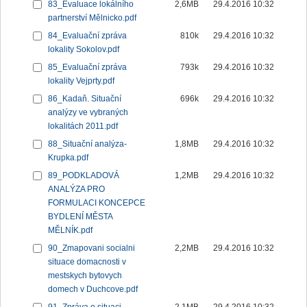
83_Evaluace lokálního
2,6MB
29.4.2016 10:32
partnerství Mělnicko.pdf
84_Evaluační zpráva
810k
29.4.2016 10:32
lokality Sokolov.pdf
85_Evaluační zpráva
793k
29.4.2016 10:32
lokality Vejprty.pdf
86_Kadaň. Situační
696k
29.4.2016 10:32
analýzy ve vybraných
lokalitách 2011.pdf
88_Situační analýza-
1,8MB
29.4.2016 10:32
Krupka.pdf
89_PODKLADOVÁ
1,2MB
29.4.2016 10:32
ANALÝZA PRO
FORMULACI KONCEPCE
BYDLENÍ MĚSTA
MĚLNÍK.pdf
90_Zmapovani socialni
2,2MB
29.4.2016 10:32
situace domacnosti v
mestskych bytovych
domech v Duchcove.pdf