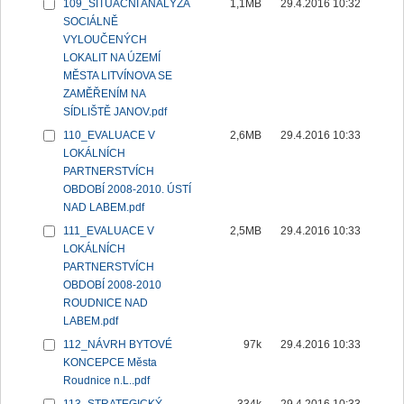
109_SITUAČNÍ ANALÝZA
1,1MB
29.4.2016 10:32
SOCIÁLNĚ
VYLOUČENÝCH
LOKALIT NA ÚZEMÍ
MĚSTA LITVÍNOVA SE
ZAMĚŘENÍM NA
SÍDLIŠTĚ JANOV.pdf
110_EVALUACE V
2,6MB
29.4.2016 10:33
LOKÁLNÍCH
PARTNERSTVÍCH
OBDOBÍ 2008-2010. ÚSTÍ
NAD LABEM.pdf
111_EVALUACE V
2,5MB
29.4.2016 10:33
LOKÁLNÍCH
PARTNERSTVÍCH
OBDOBÍ 2008-2010
ROUDNICE NAD
LABEM.pdf
112_NÁVRH BYTOVÉ
97k
29.4.2016 10:33
KONCEPCE Města
Roudnice n.L..pdf