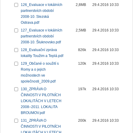
126_Evaluace v lokálních
2,8MB
29.4.2016 10:33
partnerstvích období
2008-10. Slezská
Ostrava.pdf
127_Evaluace v lokálních
2,5MB
29.4.2016 10:33
partnerstvích období
2008-10. Šluknovsko.pdf
128_Evaluační zpráva
826k
29.4.2016 10:33
lokality Toužim a Teplá.pdf
129_Občané o soužití s
120k
29.4.2016 10:33
Romy a o jejich
možnostech ve
společnosti_2009.pdf
130_ZPRÁVA O
197k
29.4.2016 10:33
ČINNOSTI V PILOTNÍCH
LOKALITÁCH V LETECH
2008–2011. LOKALITA
BROUMOV.pdf
131_ZPRÁVA O
200k
29.4.2016 10:33
ČINNOSTI V PILOTNÍCH
LOKALITÁCH V LETECH