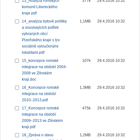
13_Analýza romských
377k
29.4.2016 10:32
komunit Libereckého
kraje.pdf
14_analýza bytové politiky
1,1MB
29.4.2016 10:32
a souvisejících potřeb
vybraných obcí
Plzeňského kraje s tzv.
sociálně vyloučenými
lokalitami.pdf
15_koncepce romské
107k
29.4.2016 10:32
integrace na období 2004-
2008 ve Zlínském
kraji.doc
16_Koncepce romské
1,3MB
29.4.2016 10:32
integrace na období
2010–2013.pdf
17_Koncepce romské
475k
29.4.2016 10:32
integrace na období
2009–2013 ve Zlínském
kraji.pdf
18_Zpráva o stavu
1,2MB
29.4.2016 10:32