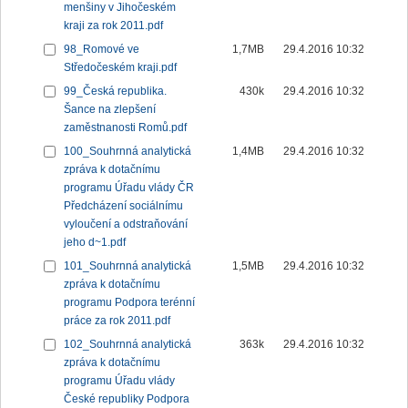
menšiny v Jihočeském
kraji za rok 2011.pdf
98_Romové ve
1,7MB
29.4.2016 10:32
Středočeském kraji.pdf
99_Česká republika.
430k
29.4.2016 10:32
Šance na zlepšení
zaměstnanosti Romů.pdf
100_Souhrnná analytická
1,4MB
29.4.2016 10:32
zpráva k dotačnímu
programu Úřadu vlády ČR
Předcházení sociálnímu
vyloučení a odstraňování
jeho d~1.pdf
101_Souhrnná analytická
1,5MB
29.4.2016 10:32
zpráva k dotačnímu
programu Podpora terénní
práce za rok 2011.pdf
102_Souhrnná analytická
363k
29.4.2016 10:32
zpráva k dotačnímu
programu Úřadu vlády
České republiky Podpora