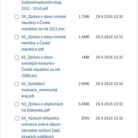
Královéhradeckém kraji
2011 - 2016.pdf
59_Zpráva o stavu romské
1,7MB
29.4.2016 10:32
menšiny v České
republice za rok 2011.doc
60_Zpráva o stavu romské
1,6MB
29.4.2016 10:32
menšiny v České
republice.pdf
61_Zpráva o stavu
1MB
29.4.2016 10:32
romských komunit v
České republice za rok
2008.doc
62_Sumativní
2,9MB
29.4.2016 10:32
evaluace_olomoucký
kraj.pdf
63_Zpráva o ubytovnách
6,4MB
29.4.2016 10:32
na Ostravsku.pdf
64_Výzkum veřejného
355k
29.4.2016 10:32
ochránce práv k otázce
etnického složení žáků
bývalých zvláštních