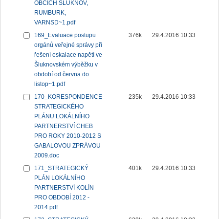
OBCÍCH ŠLUKNOV,
RUMBURK,
VARNSD~1.pdf
169_Evaluace postupu
376k
29.4.2016 10:33
orgánů veřejné správy při
řešení eskalace napětí ve
Šluknovském výběžku v
období od června do
listop~1.pdf
170_KORESPONDENCE
235k
29.4.2016 10:33
STRATEGICKÉHO
PLÁNU LOKÁLNÍHO
PARTNERSTVÍ CHEB
PRO ROKY 2010-2012 S
GABALOVOU ZPRÁVOU
2009.doc
171_STRATEGICKÝ
401k
29.4.2016 10:33
PLÁN LOKÁLNÍHO
PARTNERSTVÍ KOLÍN
PRO OBDOBÍ 2012 -
2014.pdf