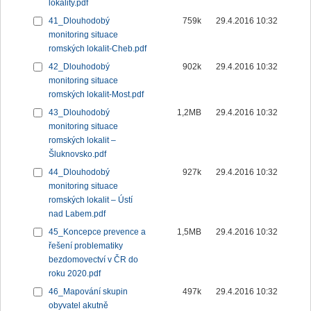
lokality.pdf
41_Dlouhodobý
759k
29.4.2016 10:32
monitoring situace
romských lokalit-Cheb.pdf
42_Dlouhodobý
902k
29.4.2016 10:32
monitoring situace
romských lokalit-Most.pdf
43_Dlouhodobý
1,2MB
29.4.2016 10:32
monitoring situace
romských lokalit –
Šluknovsko.pdf
44_Dlouhodobý
927k
29.4.2016 10:32
monitoring situace
romských lokalit – Ústí
nad Labem.pdf
45_Koncepce prevence a
1,5MB
29.4.2016 10:32
řešení problematiky
bezdomovectví v ČR do
roku 2020.pdf
46_Mapování skupin
497k
29.4.2016 10:32
obyvatel akutně