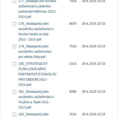
177_Strategie pro sociální
791k
29.4.2016 10:33
začleňování Lokálního
partnerství Mělnicko 2012-
2014.pdf
178_Strategický plán
887k
29.4.2016 10:33
sociálního začleňování v
Novém Sedle na léta
2013 - 2015.pdf
179_Strategický plán
753k
29.4.2016 10:33
sociálního začleňování
pro město Odry.pdf
180_STRATEGICKÝ
231k
29.4.2016 10:33
PLÁN LOKÁLNÍHO
PARTNERSTVÍ SOKOLOV
PRO OBDOBÍ 2012 -
2014.pdf
181_Strategický plán
608k
29.4.2016 10:33
sociálního začleňování v
Toužimi a Teplé 2011 -
2013.pdf
182_Strategický plán
761k
29.4.2016 10:33