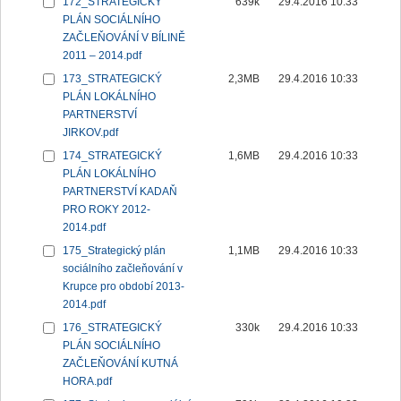
172_STRATEGICKÝ
639k
29.4.2016 10:33
PLÁN SOCIÁLNÍHO
ZAČLEŇOVÁNÍ V BÍLINĚ
2011 – 2014.pdf
173_STRATEGICKÝ
2,3MB
29.4.2016 10:33
PLÁN LOKÁLNÍHO
PARTNERSTVÍ
JIRKOV.pdf
174_STRATEGICKÝ
1,6MB
29.4.2016 10:33
PLÁN LOKÁLNÍHO
PARTNERSTVÍ KADAŇ
PRO ROKY 2012-
2014.pdf
175_Strategický plán
1,1MB
29.4.2016 10:33
sociálního začleňování v
Krupce pro období 2013-
2014.pdf
176_STRATEGICKÝ
330k
29.4.2016 10:33
PLÁN SOCIÁLNÍHO
ZAČLEŇOVÁNÍ KUTNÁ
HORA.pdf