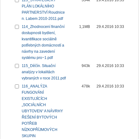
113_STRATEGICKÝ
334k
29.4.2016 10:33
PLÁN LOKÁLNÍHO
PARTNERSTVÍ Roudnice
n. Labem 2010-2011.pdf
114_Zhodnocení finanční
1,1MB
29.4.2016 10:33
dostupnosti bydlení,
kvantifikace sociálně
potřebných domácností a
návrhy na zavedení
systému pro~1.pdf
115_Děčín. Situační
943k
29.4.2016 10:33
analýzy v lokalitách
vybraných v roce 2011.pdf
116_ANALÝZA
478k
29.4.2016 10:33
FUNGOVÁNÍ
EXISTUJÍCÍCH
„SOCIÁLNÍCH
UBYTOVEN“ A NÁVRHY
ŘEŠENÍ BYTOVÝCH
POTŘEB
NÍZKOPŘÍJMOVÝCH
SKUPIN