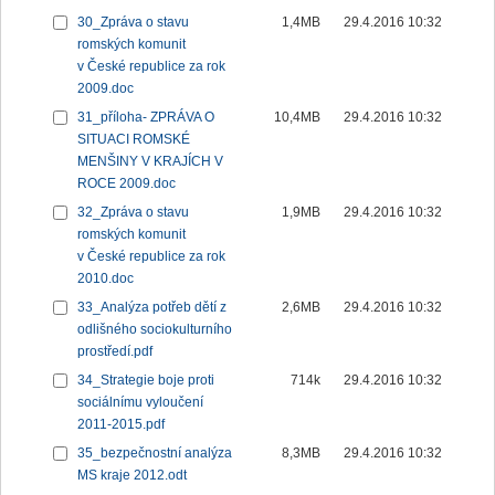
30_Zpráva o stavu
1,4MB
29.4.2016 10:32
romských komunit
v České republice za rok
2009.doc
31_příloha- ZPRÁVA O
10,4MB
29.4.2016 10:32
SITUACI ROMSKÉ
MENŠINY V KRAJÍCH V
ROCE 2009.doc
32_Zpráva o stavu
1,9MB
29.4.2016 10:32
romských komunit
v České republice za rok
2010.doc
33_Analýza potřeb dětí z
2,6MB
29.4.2016 10:32
odlišného sociokulturního
prostředí.pdf
34_Strategie boje proti
714k
29.4.2016 10:32
sociálnímu vyloučení
2011-2015.pdf
35_bezpečnostní analýza
8,3MB
29.4.2016 10:32
MS kraje 2012.odt