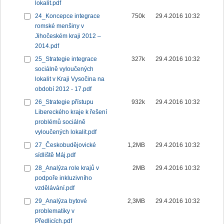
lokalit.pdf
24_Koncepce integrace
750k
29.4.2016 10:32
romské menšiny v
Jihočeském kraji 2012 –
2014.pdf
25_Strategie integrace
327k
29.4.2016 10:32
sociálně vyloučených
lokalit v Kraji Vysočina na
období 2012 - 17.pdf
26_Strategie přístupu
932k
29.4.2016 10:32
Libereckého kraje k řešení
problémů sociálně
vyloučených lokalit.pdf
27_Českobudějovické
1,2MB
29.4.2016 10:32
sídliště Máj.pdf
28_Analýza role krajů v
2MB
29.4.2016 10:32
podpoře inkluzivního
vzdělávání.pdf
29_Analýza bytové
2,3MB
29.4.2016 10:32
problematiky v
Předlicích.pdf