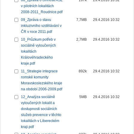
08_Zpráva o činnosti ASZ
197k
29.4.2016 10:32
v pilotních lokalitách
2008-2011_Roudnice.pdf
09_Zpráva o stavu
7,7MB
29.4.2016 10:32
inkluzivního vzdělávání v
ČR v roce 2011.pdf
10_Průzkum potřeb v
2,7MB
29.4.2016 10:32
sociálně vyloučených
lokalitách
Královéhradeckého
kraje.pdf
11_Strategie integrace
892k
29.4.2016 10:32
romské komunity
Moravskoslezského kraje
na období 2006-2009.pdf
12_Analýza sociálně
5MB
29.4.2016 10:32
vyloučených lokalit a
dostupnosti sociálních
služeb prevence v těchto
lokalitách v Libereckém
kraji.pdf