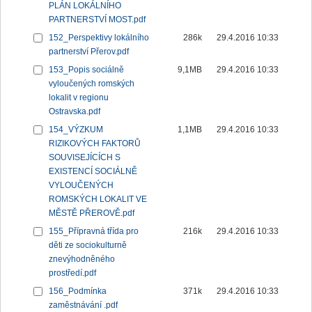
PLÁN LOKÁLNÍHO
PARTNERSTVÍ MOST.pdf
152_Perspektivy lokálního
286k
29.4.2016 10:33
partnerství Přerov.pdf
153_Popis sociálně
9,1MB
29.4.2016 10:33
vyloučených romských
lokalit v regionu
Ostravska.pdf
154_VÝZKUM
1,1MB
29.4.2016 10:33
RIZIKOVÝCH FAKTORŮ
SOUVISEJÍCÍCH S
EXISTENCÍ SOCIÁLNĚ
VYLOUČENÝCH
ROMSKÝCH LOKALIT VE
MĚSTĚ PŘEROVĚ.pdf
155_Přípravná třída pro
216k
29.4.2016 10:33
děti ze sociokulturně
znevýhodněného
prostředí.pdf
156_Podmínka
371k
29.4.2016 10:33
zaměstnávání .pdf