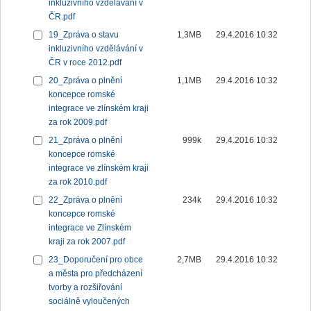
inkluzivního vzdělávání v
ČR.pdf
19_Zpráva o stavu
1,3MB
29.4.2016 10:32
inkluzivního vzdělávání v
ČR v roce 2012.pdf
20_Zpráva o plnění
1,1MB
29.4.2016 10:32
koncepce romské
integrace ve zlínském kraji
za rok 2009.pdf
21_Zpráva o plnění
999k
29.4.2016 10:32
koncepce romské
integrace ve zlínském kraji
za rok 2010.pdf
22_Zpráva o plnění
234k
29.4.2016 10:32
koncepce romské
integrace ve Zlínském
kraji za rok 2007.pdf
23_Doporučení pro obce
2,7MB
29.4.2016 10:32
a města pro předcházení
tvorby a rozšiřování
sociálně vyloučených