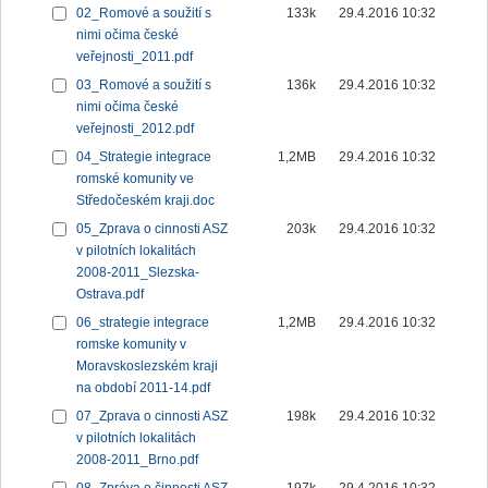
02_Romové a soužití s
133k
29.4.2016 10:32
nimi očima české
veřejnosti_2011.pdf
03_Romové a soužití s
136k
29.4.2016 10:32
nimi očima české
veřejnosti_2012.pdf
04_Strategie integrace
1,2MB
29.4.2016 10:32
romské komunity ve
Středočeském kraji.doc
05_Zprava o cinnosti ASZ
203k
29.4.2016 10:32
v pilotních lokalitách
2008-2011_Slezska-
Ostrava.pdf
06_strategie integrace
1,2MB
29.4.2016 10:32
romske komunity v
Moravskoslezském kraji
na období 2011-14.pdf
07_Zprava o cinnosti ASZ
198k
29.4.2016 10:32
v pilotních lokalitách
2008-2011_Brno.pdf