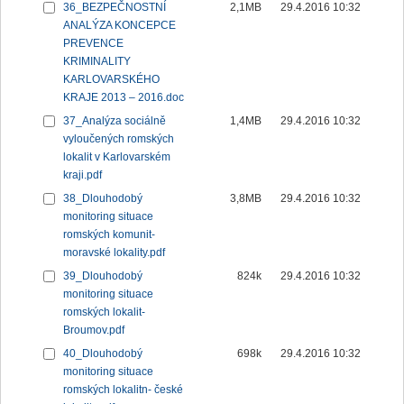
36_BEZPEČNOSTNÍ
2,1MB
29.4.2016 10:32
ANALÝZA KONCEPCE
PREVENCE
KRIMINALITY
KARLOVARSKÉHO
KRAJE 2013 – 2016.doc
37_Analýza sociálně
1,4MB
29.4.2016 10:32
vyloučených romských
lokalit v Karlovarském
kraji.pdf
38_Dlouhodobý
3,8MB
29.4.2016 10:32
monitoring situace
romských komunit-
moravské lokality.pdf
39_Dlouhodobý
824k
29.4.2016 10:32
monitoring situace
romských lokalit-
Broumov.pdf
40_Dlouhodobý
698k
29.4.2016 10:32
monitoring situace
romských lokalitn- české