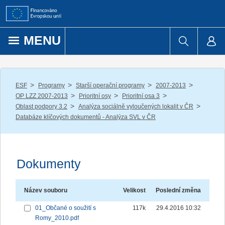
Přejít k obsahu
MENU
/
/
/
/
ESF
Programy
Starší operační programy
2007-2013
/
/
/
OP LZZ 2007-2013
Prioritní osy
Prioritní osa 3
/
/
Oblast podpory 3.2
Analýza sociálně vyloučených lokalit v ČR
Databáze klíčových dokumentů - Analýza SVL v ČR
Dokumenty
Název souboru
Velikost
Poslední změna
01_Občané o soužití s
117k
29.4.2016 10:32
Romy_2010.pdf