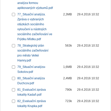
analýza formou
aplikovaných výzkumů.pdf
77_Situační analýza.
2,3MB
29.4.2016 10:32
Zpráva o vybraných
otázkách sociálního
vyloučení a nástrojích
sociálního začleňování ve
Frýdku Místku.pdf
78_Strategický plán
563k
29.4.2016 10:32
sociálního začleňování
pro město Velké
Hamry.pdf
79_Situační analýza-
1,6MB
29.4.2016 10:32
Sokolov.pdf
80_Situační analýza
2,4MB
29.4.2016 10:32
Duchcov.pdf
81_Evaluační zpráva
790k
29.4.2016 10:32
lokality Kadaň.pdf
82_Evaluační zpráva
723k
29.4.2016 10:32
lokality Krupka.pdf