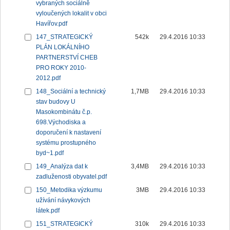
vybraných sociálně
vyloučených lokalit v obci
Havířov.pdf
147_STRATEGICKÝ
542k
29.4.2016 10:33
PLÁN LOKÁLNÍHO
PARTNERSTVÍ CHEB
PRO ROKY 2010-
2012.pdf
148_Sociální a technický
1,7MB
29.4.2016 10:33
stav budovy U
Masokombinátu č.p.
698.Východiska a
doporučení k nastavení
systému prostupného
byd~1.pdf
149_Analýza dat k
3,4MB
29.4.2016 10:33
zadluženosti obyvatel.pdf
150_Metodika výzkumu
3MB
29.4.2016 10:33
užívání návykových
látek.pdf
151_STRATEGICKÝ
310k
29.4.2016 10:33