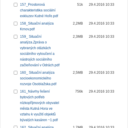
157_Prostorová
51k
29.4.2016 10:33
charakteristika sociální
exkluzev Kutné Hoře.pdf
158_Situační analýza
2,2MB
29.4.2016 10:33
Krnov.pdf
159_ Situační
2,3MB
29.4.2016 10:33
analýza.Zpráva o
vybraných otázkách
sociálního vyloučení a
nástrojích sociálního
začleňování v Odrách.pdf
160_ Situační analýza
2,5MB
29.4.2016 10:33
socioekonomického
rozvoje Osoblažska.pdf
161_Návrhy řešení
756k
29.4.2016 10:33
bytových potřeb
nízkopříjmových obyvatel
města Kutná Hora ve
vztahu k využití objektů
bývalých kasáren ~1.pdf
162_Situační analýza
1,7MB
29.4.2016 10:33