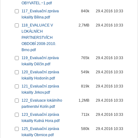
OBYVATEL.~1.pdf
117_Evaluační zpráva
840k
29.4.2016 10:33
lokality Bílina.pdf
118_EVALUACE V
2,7MB
29.4.2016 10:33
LOKÁLNÍCH
PARTNERSTVÍCH
OBDOBÍ 2008-2010.
Brno.pdf
119_Evaluační zpráva
765k
29.4.2016 10:33
lokality Děčín.pdf
120_Evaluační zpráva
549k
29.4.2016 10:33
lokality Hodonín.pdf
121_Evaluační zpráva
819k
29.4.2016 10:33
lokality Jirkov.pdf
122_Evaluace lokálního
1,2MB
29.4.2016 10:33
partnerství Kolín.pdf
123_Evaluační zpráva
711k
29.4.2016 10:33
lokality Kutná Hora.pdf
125_Evaluační zpráva
580k
29.4.2016 10:33
lokality Obrnice.pdf