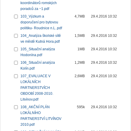
koordinátorů romských
poradců za ~1.pdf
103_Výzkum a
4,7MB
29.4.2016 10:32
doporučení pro bytovou
politiku- Roudnice n.L..pdf
104_Analýza školské sítě
1,5MB
29.4.2016 10:32
ve městě Kutná Hora.pdf
105_Situační analýza
1MB
29.4.2016 10:32
Hodonína.pdf
106_Situační analýza
1,2MB
29.4.2016 10:32
Kolín.pdf
107_EVALUACE V
2,6MB
29.4.2016 10:32
LOKÁLNÍCH
PARTNERSTVÍCH
OBDOBÍ 2008-2010.
Litvínov.pdf
108_AKČNÍ PLÁN
595k
29.4.2016 10:32
LOKÁLNÍHO
PARTNERSTVÍ LITVÍNOV
2010.pdf