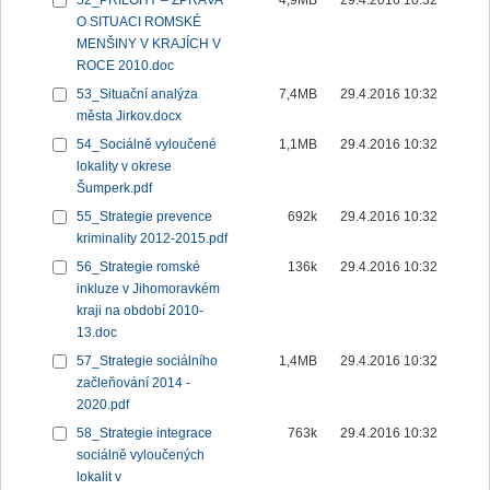
52_PŘÍLOHY – ZPRÁVA
4,9MB
29.4.2016 10:32
O SITUACI ROMSKÉ
MENŠINY V KRAJÍCH V
ROCE 2010.doc
53_Situační analýza
7,4MB
29.4.2016 10:32
města Jirkov.docx
54_Sociálně vyloučené
1,1MB
29.4.2016 10:32
lokality v okrese
Šumperk.pdf
55_Strategie prevence
692k
29.4.2016 10:32
kriminality 2012-2015.pdf
56_Strategie romské
136k
29.4.2016 10:32
inkluze v Jihomoravkém
kraji na období 2010-
13.doc
57_Strategie sociálního
1,4MB
29.4.2016 10:32
začleňování 2014 -
2020.pdf
58_Strategie integrace
763k
29.4.2016 10:32
sociálně vyloučených
lokalit v