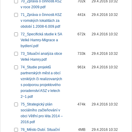
70_Zpráva o činnosti ASZ
702k
29.4.2016 10:32
v roce 2009.pdf
71_Zpráva o činnosti ASZ
441k
29.4.2016 10:32
v romských lokalitách za
období 1.2008-6.009.pdf
72_Specifická studie k SA
672k
29.4.2016 10:32
Velké Hamry-Migrace a
bydlení.pdf
73_Situační analýza obce
733k
29.4.2016 10:32
Velké Hamry.pdf
74_Studie projektů
961k
29.4.2016 10:32
partnerských měst a obcí
vzniklých či realizovaných
s podporou projektového
poradenství ASZ v letech
2~1.pdf
75_Strategický plán
474k
29.4.2016 10:32
sociálního začleňování v
obci Větřní pro léta 2014 –
2016.pdf
76_Město Dubí. Situační
4MB
29.4.2016 10:32