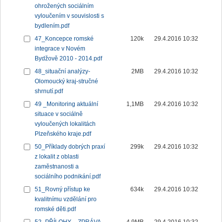
ohrožených sociálním
vyloučením v souvislosti s
bydlením.pdf
47_Koncepce romské
120k
29.4.2016 10:32
integrace v Novém
Bydžově 2010 - 2014.pdf
48_situační analýzy-
2MB
29.4.2016 10:32
Olomoucký kraj-stručné
shrnutí.pdf
49 _Monitoring aktuální
1,1MB
29.4.2016 10:32
situace v sociálně
vyloučených lokalitách
Plzeňského kraje.pdf
50_Příklady dobrých praxí
299k
29.4.2016 10:32
z lokalit z oblasti
zaměstnanosti a
sociálního podnikání.pdf
51_Rovný přístup ke
634k
29.4.2016 10:32
kvalitnímu vzdělání pro
romské děti.pdf