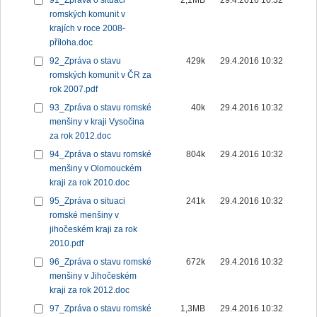
91_Zpráva o situaci
2,1MB
29.4.2016 10:32
romských komunit v
krajích v roce 2008-
příloha.doc
92_Zpráva o stavu
429k
29.4.2016 10:32
romských komunit v ČR za
rok 2007.pdf
93_Zpráva o stavu romské
40k
29.4.2016 10:32
menšiny v kraji Vysočina
za rok 2012.doc
94_Zpráva o stavu romské
804k
29.4.2016 10:32
menšiny v Olomouckém
kraji za rok 2010.doc
95_Zpráva o situaci
241k
29.4.2016 10:32
romské menšiny v
jihočeském kraji za rok
2010.pdf
96_Zpráva o stavu romské
672k
29.4.2016 10:32
menšiny v Jihočeském
kraji za rok 2012.doc
97_Zpráva o stavu romské
1,3MB
29.4.2016 10:32