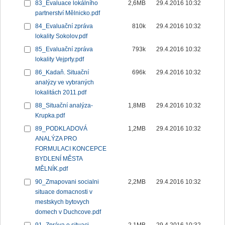
83_Evaluace lokálního
2,6MB
29.4.2016 10:32
partnerství Mělnicko.pdf
84_Evaluační zpráva
810k
29.4.2016 10:32
lokality Sokolov.pdf
85_Evaluační zpráva
793k
29.4.2016 10:32
lokality Vejprty.pdf
86_Kadaň. Situační
696k
29.4.2016 10:32
analýzy ve vybraných
lokalitách 2011.pdf
88_Situační analýza-
1,8MB
29.4.2016 10:32
Krupka.pdf
89_PODKLADOVÁ
1,2MB
29.4.2016 10:32
ANALÝZA PRO
FORMULACI KONCEPCE
BYDLENÍ MĚSTA
MĚLNÍK.pdf
90_Zmapovani socialni
2,2MB
29.4.2016 10:32
situace domacnosti v
mestskych bytovych
domech v Duchcove.pdf