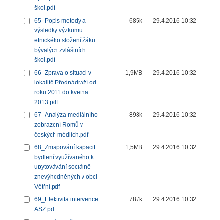
škol.pdf
65_Popis metody a
685k
29.4.2016 10:32
výsledky výzkumu
etnického složení žáků
bývalých zvláštních
škol.pdf
66_Zpráva o situaci v
1,9MB
29.4.2016 10:32
lokalitě Přednádraží od
roku 2011 do kvetna
2013.pdf
67_Analýza mediálního
898k
29.4.2016 10:32
zobrazení Romů v
českých médiích.pdf
68_Zmapování kapacit
1,5MB
29.4.2016 10:32
bydlení využívaného k
ubytovávání sociálně
znevýhodněných v obci
Větřní.pdf
69_Efektivita intervence
787k
29.4.2016 10:32
ASZ.pdf