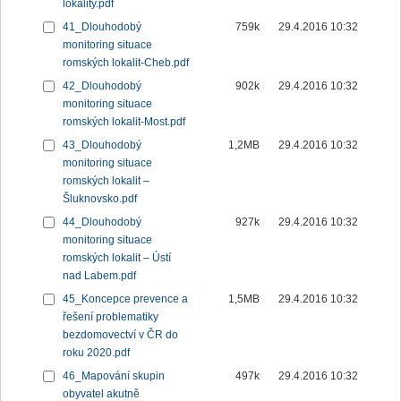
lokality.pdf
41_Dlouhodobý
759k
29.4.2016 10:32
monitoring situace
romských lokalit-Cheb.pdf
42_Dlouhodobý
902k
29.4.2016 10:32
monitoring situace
romských lokalit-Most.pdf
43_Dlouhodobý
1,2MB
29.4.2016 10:32
monitoring situace
romských lokalit –
Šluknovsko.pdf
44_Dlouhodobý
927k
29.4.2016 10:32
monitoring situace
romských lokalit – Ústí
nad Labem.pdf
45_Koncepce prevence a
1,5MB
29.4.2016 10:32
řešení problematiky
bezdomovectví v ČR do
roku 2020.pdf
46_Mapování skupin
497k
29.4.2016 10:32
obyvatel akutně