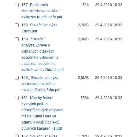
157_Prostorová
51k
29.4.2016 10:33
charakteristika sociální
exkluzev Kutné Hoře.pdf
158_Situační analýza
2,2MB
29.4.2016 10:33
Krnov.pdf
159_ Situační
2,3MB
29.4.2016 10:33
analýza.Zpráva o
vybraných otázkách
sociálního vyloučení a
nástrojích sociálního
začleňování v Odrách.pdf
160_ Situační analýza
2,5MB
29.4.2016 10:33
socioekonomického
rozvoje Osoblažska.pdf
161_Návrhy řešení
756k
29.4.2016 10:33
bytových potřeb
nízkopříjmových obyvatel
města Kutná Hora ve
vztahu k využití objektů
bývalých kasáren ~1.pdf
162_Situační analýza
1,7MB
29.4.2016 10:33