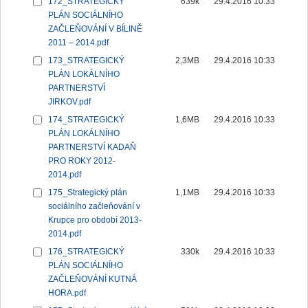
172_STRATEGICKÝ
639k
29.4.2016 10:33
PLÁN SOCIÁLNÍHO
ZAČLEŇOVÁNÍ V BÍLINĚ
2011 – 2014.pdf
173_STRATEGICKÝ
2,3MB
29.4.2016 10:33
PLÁN LOKÁLNÍHO
PARTNERSTVÍ
JIRKOV.pdf
174_STRATEGICKÝ
1,6MB
29.4.2016 10:33
PLÁN LOKÁLNÍHO
PARTNERSTVÍ KADAŇ
PRO ROKY 2012-
2014.pdf
175_Strategický plán
1,1MB
29.4.2016 10:33
sociálního začleňování v
Krupce pro období 2013-
2014.pdf
176_STRATEGICKÝ
330k
29.4.2016 10:33
PLÁN SOCIÁLNÍHO
ZAČLEŇOVÁNÍ KUTNÁ
HORA.pdf