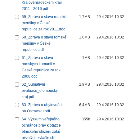
Královéhradeckém kraji
2011 - 2016.pdf
59_Zpráva o stavu romské
1,7MB
29.4.2016 10:32
menšiny v České
republice za rok 2011.doc
60_Zpráva o stavu romské
1,6MB
29.4.2016 10:32
menšiny v České
republice.pdf
61_Zpráva o stavu
1MB
29.4.2016 10:32
romských komunit v
České republice za rok
2008.doc
62_Sumativní
2,9MB
29.4.2016 10:32
evaluace_olomoucký
kraj.pdf
63_Zpráva o ubytovnách
6,4MB
29.4.2016 10:32
na Ostravsku.pdf
64_Výzkum veřejného
355k
29.4.2016 10:32
ochránce práv k otázce
etnického složení žáků
bývalých zvláštních