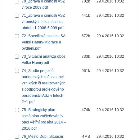
70_Zpráva o činnosti ASZ
702k
29.4.2016 10:32
v roce 2009.pdf
71_Zpráva o činnosti ASZ
441k
29.4.2016 10:32
v romských lokalitách za
období 1.2008-6.009.pdf
72_Specifická studie k SA
672k
29.4.2016 10:32
Velké Hamry-Migrace a
bydlení.pdf
73_Situační analýza obce
733k
29.4.2016 10:32
Velké Hamry.pdf
74_Studie projektů
961k
29.4.2016 10:32
partnerských měst a obcí
vzniklých či realizovaných
s podporou projektového
poradenství ASZ v letech
2~1.pdf
75_Strategický plán
474k
29.4.2016 10:32
sociálního začleňování v
obci Větřní pro léta 2014 –
2016.pdf
76_Město Dubí. Situační
4MB
29.4.2016 10:32