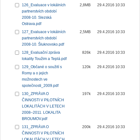
126_Evaluace v lokálních
2,8MB
29.4.2016 10:33
partnerstvích období
2008-10. Slezská
Ostrava.pdf
127_Evaluace v lokálních
2,5MB
29.4.2016 10:33
partnerstvích období
2008-10. Šluknovsko.pdf
128_Evaluační zpráva
826k
29.4.2016 10:33
lokality Toužim a Teplá.pdf
129_Občané o soužití s
120k
29.4.2016 10:33
Romy a o jejich
možnostech ve
společnosti_2009.pdf
130_ZPRÁVA O
197k
29.4.2016 10:33
ČINNOSTI V PILOTNÍCH
LOKALITÁCH V LETECH
2008–2011. LOKALITA
BROUMOV.pdf
131_ZPRÁVA O
200k
29.4.2016 10:33
ČINNOSTI V PILOTNÍCH
LOKALITÁCH V LETECH