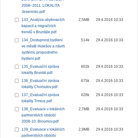
2008–2011. LOKALITA
Jesenicko.pdf
133_Analýza ubytovacích
2,5MB
29.4.2016 10:33
kapacit a migračních
trendů v Bruntále.pdf
134_Dostupnost bydlení
514k
29.4.2016 10:33
ve městě Holešov a návrh
systému propustného
bydlení.pdf
135_Evaluační zpráva
602k
29.4.2016 10:33
lokality Bruntál.pdf
136_Evaluační zpráva
675k
29.4.2016 10:33
lokality Chomutov.pdf
137_Evaluační zpráva
628k
29.4.2016 10:33
lokality Trmice.pdf
138_Evaluace v lokálních
2,7MB
29.4.2016 10:33
partnerstvích období
2008-10. Broumov.pdf
139_Evaluace v lokálních
2,9MB
29.4.2016 10:33
partnerstvích období