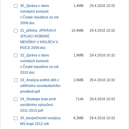
30_Zpráva o stavu
1,4MB
29.4.2016 10:32
romských komunit
v České republice za rok
2009.doc
31_příloha- ZPRÁVA O
10,4MB
29.4.2016 10:32
SITUACI ROMSKÉ
MENŠINY V KRAJÍCH V
ROCE 2009.doc
32_Zpráva o stavu
1,9MB
29.4.2016 10:32
romských komunit
v České republice za rok
2010.doc
33_Analýza potřeb dětí z
2,6MB
29.4.2016 10:32
odlišného sociokulturního
prostředí.pdf
34_Strategie boje proti
714k
29.4.2016 10:32
sociálnímu vyloučení
2011-2015.pdf
35_bezpečnostní analýza
8,3MB
29.4.2016 10:32
MS kraje 2012.odt