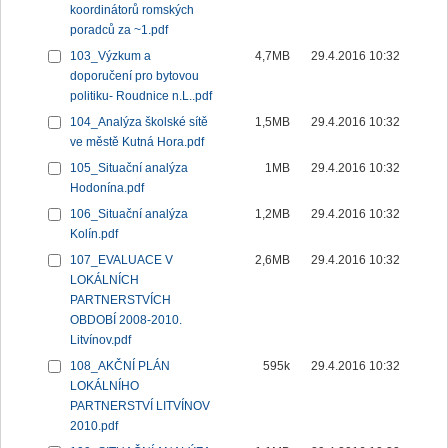
koordinátorů romských
poradců za ~1.pdf
103_Výzkum a
4,7MB
29.4.2016 10:32
doporučení pro bytovou
politiku- Roudnice n.L..pdf
104_Analýza školské sítě
1,5MB
29.4.2016 10:32
ve městě Kutná Hora.pdf
105_Situační analýza
1MB
29.4.2016 10:32
Hodonína.pdf
106_Situační analýza
1,2MB
29.4.2016 10:32
Kolín.pdf
107_EVALUACE V
2,6MB
29.4.2016 10:32
LOKÁLNÍCH
PARTNERSTVÍCH
OBDOBÍ 2008-2010.
Litvínov.pdf
108_AKČNÍ PLÁN
595k
29.4.2016 10:32
LOKÁLNÍHO
PARTNERSTVÍ LITVÍNOV
2010.pdf