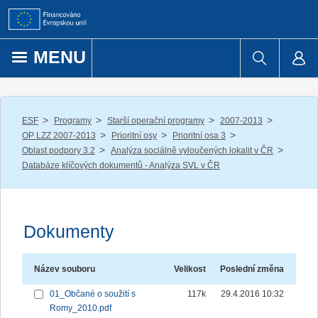
Přejít k obsahu
MENU
/
/
/
/
ESF
Programy
Starší operační programy
2007-2013
/
/
/
OP LZZ 2007-2013
Prioritní osy
Prioritní osa 3
/
/
Oblast podpory 3.2
Analýza sociálně vyloučených lokalit v ČR
Databáze klíčových dokumentů - Analýza SVL v ČR
Dokumenty
Název souboru
Velikost
Poslední změna
01_Občané o soužití s
117k
29.4.2016 10:32
Romy_2010.pdf