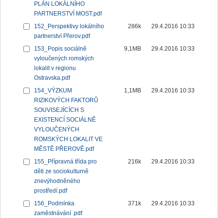
PLÁN LOKÁLNÍHO
PARTNERSTVÍ MOST.pdf
152_Perspektivy lokálního
286k
29.4.2016 10:33
partnerství Přerov.pdf
153_Popis sociálně
9,1MB
29.4.2016 10:33
vyloučených romských
lokalit v regionu
Ostravska.pdf
154_VÝZKUM
1,1MB
29.4.2016 10:33
RIZIKOVÝCH FAKTORŮ
SOUVISEJÍCÍCH S
EXISTENCÍ SOCIÁLNĚ
VYLOUČENÝCH
ROMSKÝCH LOKALIT VE
MĚSTĚ PŘEROVĚ.pdf
155_Přípravná třída pro
216k
29.4.2016 10:33
děti ze sociokulturně
znevýhodněného
prostředí.pdf
156_Podmínka
371k
29.4.2016 10:33
zaměstnávání .pdf