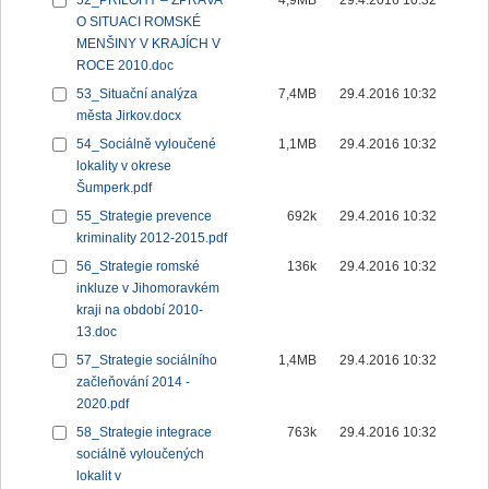
52_PŘÍLOHY – ZPRÁVA
4,9MB
29.4.2016 10:32
O SITUACI ROMSKÉ
MENŠINY V KRAJÍCH V
ROCE 2010.doc
53_Situační analýza
7,4MB
29.4.2016 10:32
města Jirkov.docx
54_Sociálně vyloučené
1,1MB
29.4.2016 10:32
lokality v okrese
Šumperk.pdf
55_Strategie prevence
692k
29.4.2016 10:32
kriminality 2012-2015.pdf
56_Strategie romské
136k
29.4.2016 10:32
inkluze v Jihomoravkém
kraji na období 2010-
13.doc
57_Strategie sociálního
1,4MB
29.4.2016 10:32
začleňování 2014 -
2020.pdf
58_Strategie integrace
763k
29.4.2016 10:32
sociálně vyloučených
lokalit v