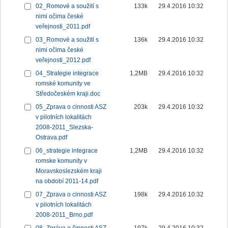
02_Romové a soužití s
133k
29.4.2016 10:32
nimi očima české
veřejnosti_2011.pdf
03_Romové a soužití s
136k
29.4.2016 10:32
nimi očima české
veřejnosti_2012.pdf
04_Strategie integrace
1,2MB
29.4.2016 10:32
romské komunity ve
Středočeském kraji.doc
05_Zprava o cinnosti ASZ
203k
29.4.2016 10:32
v pilotních lokalitách
2008-2011_Slezska-
Ostrava.pdf
06_strategie integrace
1,2MB
29.4.2016 10:32
romske komunity v
Moravskoslezském kraji
na období 2011-14.pdf
07_Zprava o cinnosti ASZ
198k
29.4.2016 10:32
v pilotních lokalitách
2008-2011_Brno.pdf