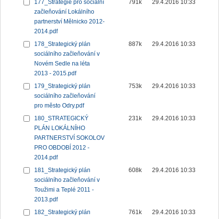
177_Strategie pro sociální
791k
29.4.2016 10:33
začleňování Lokálního
partnerství Mělnicko 2012-
2014.pdf
178_Strategický plán
887k
29.4.2016 10:33
sociálního začleňování v
Novém Sedle na léta
2013 - 2015.pdf
179_Strategický plán
753k
29.4.2016 10:33
sociálního začleňování
pro město Odry.pdf
180_STRATEGICKÝ
231k
29.4.2016 10:33
PLÁN LOKÁLNÍHO
PARTNERSTVÍ SOKOLOV
PRO OBDOBÍ 2012 -
2014.pdf
181_Strategický plán
608k
29.4.2016 10:33
sociálního začleňování v
Toužimi a Teplé 2011 -
2013.pdf
182_Strategický plán
761k
29.4.2016 10:33