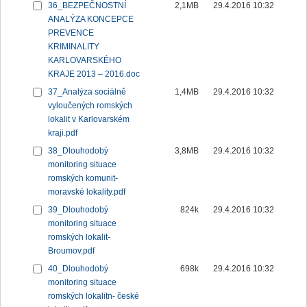
36_BEZPEČNOSTNÍ
2,1MB
29.4.2016 10:32
ANALÝZA KONCEPCE
PREVENCE
KRIMINALITY
KARLOVARSKÉHO
KRAJE 2013 – 2016.doc
37_Analýza sociálně
1,4MB
29.4.2016 10:32
vyloučených romských
lokalit v Karlovarském
kraji.pdf
38_Dlouhodobý
3,8MB
29.4.2016 10:32
monitoring situace
romských komunit-
moravské lokality.pdf
39_Dlouhodobý
824k
29.4.2016 10:32
monitoring situace
romských lokalit-
Broumov.pdf
40_Dlouhodobý
698k
29.4.2016 10:32
monitoring situace
romských lokalitn- české