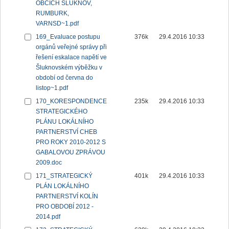
OBCÍCH ŠLUKNOV,
RUMBURK,
VARNSD~1.pdf
169_Evaluace postupu
376k
29.4.2016 10:33
orgánů veřejné správy při
řešení eskalace napětí ve
Šluknovském výběžku v
období od června do
listop~1.pdf
170_KORESPONDENCE
235k
29.4.2016 10:33
STRATEGICKÉHO
PLÁNU LOKÁLNÍHO
PARTNERSTVÍ CHEB
PRO ROKY 2010-2012 S
GABALOVOU ZPRÁVOU
2009.doc
171_STRATEGICKÝ
401k
29.4.2016 10:33
PLÁN LOKÁLNÍHO
PARTNERSTVÍ KOLÍN
PRO OBDOBÍ 2012 -
2014.pdf