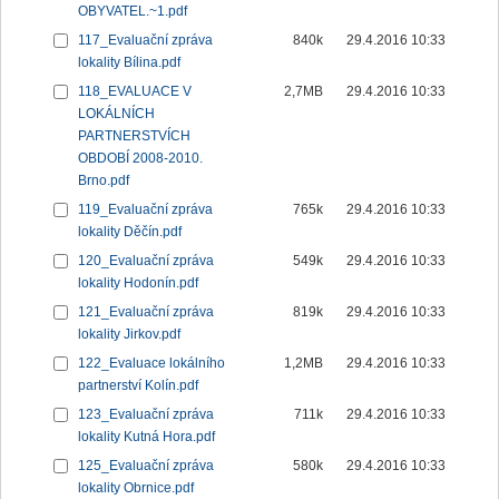
OBYVATEL.~1.pdf
117_Evaluační zpráva
840k
29.4.2016 10:33
lokality Bílina.pdf
118_EVALUACE V
2,7MB
29.4.2016 10:33
LOKÁLNÍCH
PARTNERSTVÍCH
OBDOBÍ 2008-2010.
Brno.pdf
119_Evaluační zpráva
765k
29.4.2016 10:33
lokality Děčín.pdf
120_Evaluační zpráva
549k
29.4.2016 10:33
lokality Hodonín.pdf
121_Evaluační zpráva
819k
29.4.2016 10:33
lokality Jirkov.pdf
122_Evaluace lokálního
1,2MB
29.4.2016 10:33
partnerství Kolín.pdf
123_Evaluační zpráva
711k
29.4.2016 10:33
lokality Kutná Hora.pdf
125_Evaluační zpráva
580k
29.4.2016 10:33
lokality Obrnice.pdf