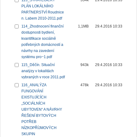
113_STRATEGICKÝ
334k
29.4.2016 10:33
PLÁN LOKÁLNÍHO
PARTNERSTVÍ Roudnice
n. Labem 2010-2011.pdf
114_Zhodnocení finanční
1,1MB
29.4.2016 10:33
dostupnosti bydlení,
kvantifikace sociálně
potřebných domácností a
návrhy na zavedení
systému pro~1.pdf
115_Děčín. Situační
943k
29.4.2016 10:33
analýzy v lokalitách
vybraných v roce 2011.pdf
116_ANALÝZA
478k
29.4.2016 10:33
FUNGOVÁNÍ
EXISTUJÍCÍCH
„SOCIÁLNÍCH
UBYTOVEN“ A NÁVRHY
ŘEŠENÍ BYTOVÝCH
POTŘEB
NÍZKOPŘÍJMOVÝCH
SKUPIN