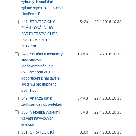
vybraných sociálně
vyloučených lokalit v obci
Havířov.pdf
147_STRATEGICKÝ
542k
29.4.2016 10:33
PLÁN LOKÁLNÍHO
PARTNERSTVÍ CHEB
PRO ROKY 2010-
2012.pdf
148_Sociální a technický
1,7MB
29.4.2016 10:33
stav budovy U
Masokombinátu č.p.
698.Východiska a
doporučení k nastavení
systému prostupného
byd~1.pdf
149_Analýza dat k
3,4MB
29.4.2016 10:33
zadluženosti obyvatel.pdf
150_Metodika výzkumu
3MB
29.4.2016 10:33
užívání návykových
látek.pdf
151_STRATEGICKÝ
310k
29.4.2016 10:33