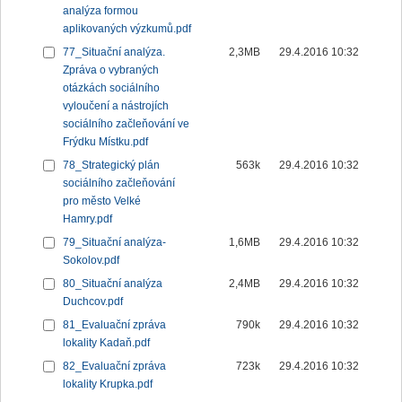
analýza formou
aplikovaných výzkumů.pdf
77_Situační analýza.
2,3MB
29.4.2016 10:32
Zpráva o vybraných
otázkách sociálního
vyloučení a nástrojích
sociálního začleňování ve
Frýdku Místku.pdf
78_Strategický plán
563k
29.4.2016 10:32
sociálního začleňování
pro město Velké
Hamry.pdf
79_Situační analýza-
1,6MB
29.4.2016 10:32
Sokolov.pdf
80_Situační analýza
2,4MB
29.4.2016 10:32
Duchcov.pdf
81_Evaluační zpráva
790k
29.4.2016 10:32
lokality Kadaň.pdf
82_Evaluační zpráva
723k
29.4.2016 10:32
lokality Krupka.pdf