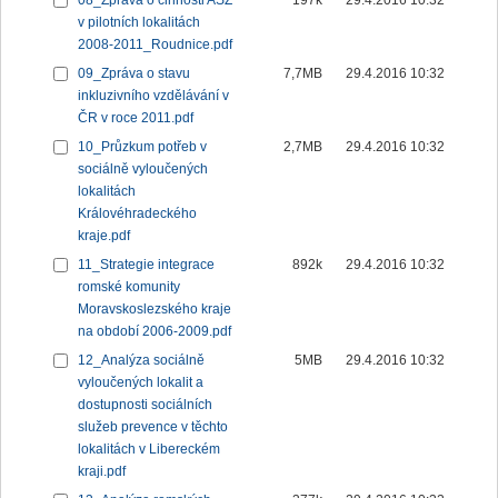
08_Zpráva o činnosti ASZ
197k
29.4.2016 10:32
v pilotních lokalitách
2008-2011_Roudnice.pdf
09_Zpráva o stavu
7,7MB
29.4.2016 10:32
inkluzivního vzdělávání v
ČR v roce 2011.pdf
10_Průzkum potřeb v
2,7MB
29.4.2016 10:32
sociálně vyloučených
lokalitách
Královéhradeckého
kraje.pdf
11_Strategie integrace
892k
29.4.2016 10:32
romské komunity
Moravskoslezského kraje
na období 2006-2009.pdf
12_Analýza sociálně
5MB
29.4.2016 10:32
vyloučených lokalit a
dostupnosti sociálních
služeb prevence v těchto
lokalitách v Libereckém
kraji.pdf