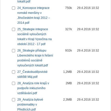
lokalit.pdf
24_Koncepce integrace
750k
29.4.2016 10:32
romské menšiny v
Jihočeském kraji 2012 –
2014.pdf
25_Strategie integrace
327k
29.4.2016 10:32
sociálně vyloučených
lokalit v Kraji Vysočina na
období 2012 - 17.pdf
26_Strategie přístupu
932k
29.4.2016 10:32
Libereckého kraje k řešení
problémů sociálně
vyloučených lokalit.pdf
27_Českobudějovické
1,2MB
29.4.2016 10:32
sídliště Máj.pdf
28_Analýza role krajů v
2MB
29.4.2016 10:32
podpoře inkluzivního
vzdělávání.pdf
29_Analýza bytové
2,3MB
29.4.2016 10:32
problematiky v
Předlicích.pdf