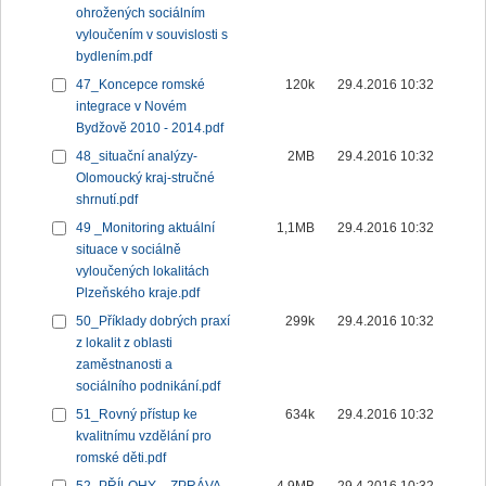
ohrožených sociálním
vyloučením v souvislosti s
bydlením.pdf
47_Koncepce romské
120k
29.4.2016 10:32
integrace v Novém
Bydžově 2010 - 2014.pdf
48_situační analýzy-
2MB
29.4.2016 10:32
Olomoucký kraj-stručné
shrnutí.pdf
49 _Monitoring aktuální
1,1MB
29.4.2016 10:32
situace v sociálně
vyloučených lokalitách
Plzeňského kraje.pdf
50_Příklady dobrých praxí
299k
29.4.2016 10:32
z lokalit z oblasti
zaměstnanosti a
sociálního podnikání.pdf
51_Rovný přístup ke
634k
29.4.2016 10:32
kvalitnímu vzdělání pro
romské děti.pdf