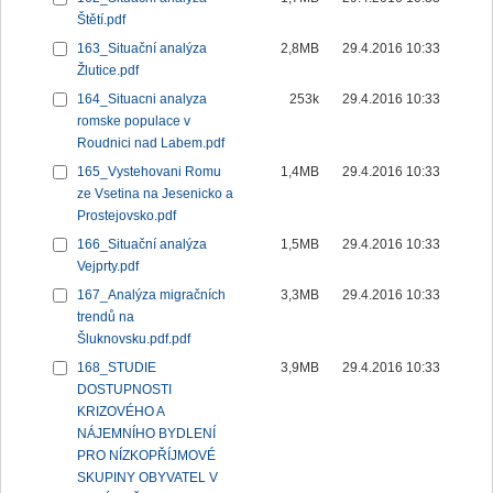
Štětí.pdf
163_Situační analýza
2,8MB
29.4.2016 10:33
Žlutice.pdf
164_Situacni analyza
253k
29.4.2016 10:33
romske populace v
Roudnici nad Labem.pdf
165_Vystehovani Romu
1,4MB
29.4.2016 10:33
ze Vsetina na Jesenicko a
Prostejovsko.pdf
166_Situační analýza
1,5MB
29.4.2016 10:33
Vejprty.pdf
167_Analýza migračních
3,3MB
29.4.2016 10:33
trendů na
Šluknovsku.pdf.pdf
168_STUDIE
3,9MB
29.4.2016 10:33
DOSTUPNOSTI
KRIZOVÉHO A
NÁJEMNÍHO BYDLENÍ
PRO NÍZKOPŘÍJMOVÉ
SKUPINY OBYVATEL V