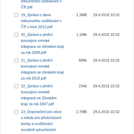
inkluzivního vzdělávání v
ČR.pdf
19_Zpráva o stavu
1,3MB
29.4.2016 10:32
inkluzivního vzdělávání v
ČR v roce 2012.pdf
20_Zpráva o plnění
1,1MB
29.4.2016 10:32
koncepce romské
integrace ve zlínském kraji
za rok 2009.pdf
21_Zpráva o plnění
999k
29.4.2016 10:32
koncepce romské
integrace ve zlínském kraji
za rok 2010.pdf
22_Zpráva o plnění
234k
29.4.2016 10:32
koncepce romské
integrace ve Zlínském
kraji za rok 2007.pdf
23_Doporučení pro obce
2,7MB
29.4.2016 10:32
a města pro předcházení
tvorby a rozšiřování
sociálně vyloučených