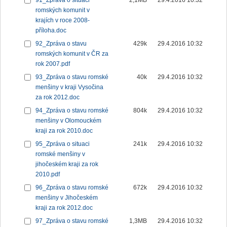
91_Zpráva o situaci
2,1MB
29.4.2016 10:32
romských komunit v
krajích v roce 2008-
příloha.doc
92_Zpráva o stavu
429k
29.4.2016 10:32
romských komunit v ČR za
rok 2007.pdf
93_Zpráva o stavu romské
40k
29.4.2016 10:32
menšiny v kraji Vysočina
za rok 2012.doc
94_Zpráva o stavu romské
804k
29.4.2016 10:32
menšiny v Olomouckém
kraji za rok 2010.doc
95_Zpráva o situaci
241k
29.4.2016 10:32
romské menšiny v
jihočeském kraji za rok
2010.pdf
96_Zpráva o stavu romské
672k
29.4.2016 10:32
menšiny v Jihočeském
kraji za rok 2012.doc
97_Zpráva o stavu romské
1,3MB
29.4.2016 10:32