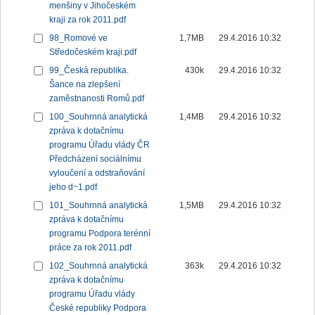
menšiny v Jihočeském
kraji za rok 2011.pdf
98_Romové ve
1,7MB
29.4.2016 10:32
Středočeském kraji.pdf
99_Česká republika.
430k
29.4.2016 10:32
Šance na zlepšení
zaměstnanosti Romů.pdf
100_Souhrnná analytická
1,4MB
29.4.2016 10:32
zpráva k dotačnímu
programu Úřadu vlády ČR
Předcházení sociálnímu
vyloučení a odstraňování
jeho d~1.pdf
101_Souhrnná analytická
1,5MB
29.4.2016 10:32
zpráva k dotačnímu
programu Podpora terénní
práce za rok 2011.pdf
102_Souhrnná analytická
363k
29.4.2016 10:32
zpráva k dotačnímu
programu Úřadu vlády
České republiky Podpora