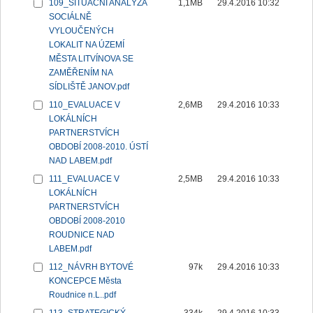
109_SITUAČNÍ ANALÝZA
1,1MB
29.4.2016 10:32
SOCIÁLNĚ
VYLOUČENÝCH
LOKALIT NA ÚZEMÍ
MĚSTA LITVÍNOVA SE
ZAMĚŘENÍM NA
SÍDLIŠTĚ JANOV.pdf
110_EVALUACE V
2,6MB
29.4.2016 10:33
LOKÁLNÍCH
PARTNERSTVÍCH
OBDOBÍ 2008-2010. ÚSTÍ
NAD LABEM.pdf
111_EVALUACE V
2,5MB
29.4.2016 10:33
LOKÁLNÍCH
PARTNERSTVÍCH
OBDOBÍ 2008-2010
ROUDNICE NAD
LABEM.pdf
112_NÁVRH BYTOVÉ
97k
29.4.2016 10:33
KONCEPCE Města
Roudnice n.L..pdf