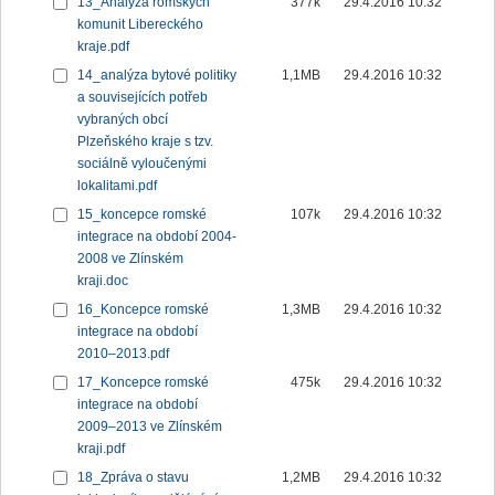
13_Analýza romských
377k
29.4.2016 10:32
komunit Libereckého
kraje.pdf
14_analýza bytové politiky
1,1MB
29.4.2016 10:32
a souvisejících potřeb
vybraných obcí
Plzeňského kraje s tzv.
sociálně vyloučenými
lokalitami.pdf
15_koncepce romské
107k
29.4.2016 10:32
integrace na období 2004-
2008 ve Zlínském
kraji.doc
16_Koncepce romské
1,3MB
29.4.2016 10:32
integrace na období
2010–2013.pdf
17_Koncepce romské
475k
29.4.2016 10:32
integrace na období
2009–2013 ve Zlínském
kraji.pdf
18_Zpráva o stavu
1,2MB
29.4.2016 10:32