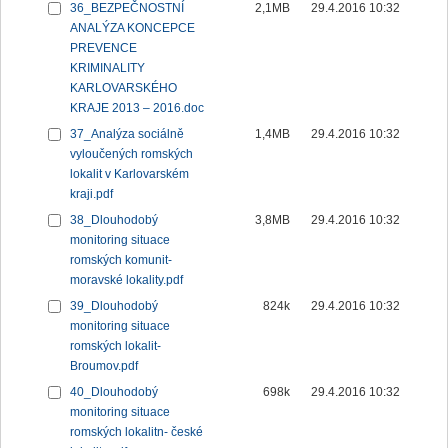
36_BEZPEČNOSTNÍ
2,1MB
29.4.2016 10:32
ANALÝZA KONCEPCE
PREVENCE
KRIMINALITY
KARLOVARSKÉHO
KRAJE 2013 – 2016.doc
37_Analýza sociálně
1,4MB
29.4.2016 10:32
vyloučených romských
lokalit v Karlovarském
kraji.pdf
38_Dlouhodobý
3,8MB
29.4.2016 10:32
monitoring situace
romských komunit-
moravské lokality.pdf
39_Dlouhodobý
824k
29.4.2016 10:32
monitoring situace
romských lokalit-
Broumov.pdf
40_Dlouhodobý
698k
29.4.2016 10:32
monitoring situace
romských lokalitn- české