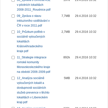
08_Zpráva o činnosti ASZ
197k
29.4.2016 10:32
v pilotních lokalitách
2008-2011_Roudnice.pdf
09_Zpráva o stavu
7,7MB
29.4.2016 10:32
inkluzivního vzdělávání v
ČR v roce 2011.pdf
10_Průzkum potřeb v
2,7MB
29.4.2016 10:32
sociálně vyloučených
lokalitách
Královéhradeckého
kraje.pdf
11_Strategie integrace
892k
29.4.2016 10:32
romské komunity
Moravskoslezského kraje
na období 2006-2009.pdf
12_Analýza sociálně
5MB
29.4.2016 10:32
vyloučených lokalit a
dostupnosti sociálních
služeb prevence v těchto
lokalitách v Libereckém
kraji.pdf