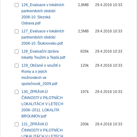
126_Evaluace v lokálních
2,8MB
29.4.2016 10:33
partnerstvích období
2008-10. Slezská
Ostrava.pdf
127_Evaluace v lokálních
2,5MB
29.4.2016 10:33
partnerstvích období
2008-10. Šluknovsko.pdf
128_Evaluační zpráva
826k
29.4.2016 10:33
lokality Toužim a Teplá.pdf
129_Občané o soužití s
120k
29.4.2016 10:33
Romy a o jejich
možnostech ve
společnosti_2009.pdf
130_ZPRÁVA O
197k
29.4.2016 10:33
ČINNOSTI V PILOTNÍCH
LOKALITÁCH V LETECH
2008–2011. LOKALITA
BROUMOV.pdf
131_ZPRÁVA O
200k
29.4.2016 10:33
ČINNOSTI V PILOTNÍCH
LOKALITÁCH V LETECH