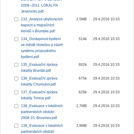
2008–2011. LOKALITA
Jesenicko.pdf
133_Analýza ubytovacích
2,5MB
29.4.2016 10:33
kapacit a migračních
trendů v Bruntále.pdf
134_Dostupnost bydlení
514k
29.4.2016 10:33
ve městě Holešov a návrh
systému propustného
bydlení.pdf
135_Evaluační zpráva
602k
29.4.2016 10:33
lokality Bruntál.pdf
136_Evaluační zpráva
675k
29.4.2016 10:33
lokality Chomutov.pdf
137_Evaluační zpráva
628k
29.4.2016 10:33
lokality Trmice.pdf
138_Evaluace v lokálních
2,7MB
29.4.2016 10:33
partnerstvích období
2008-10. Broumov.pdf
139_Evaluace v lokálních
2,9MB
29.4.2016 10:33
partnerstvích období