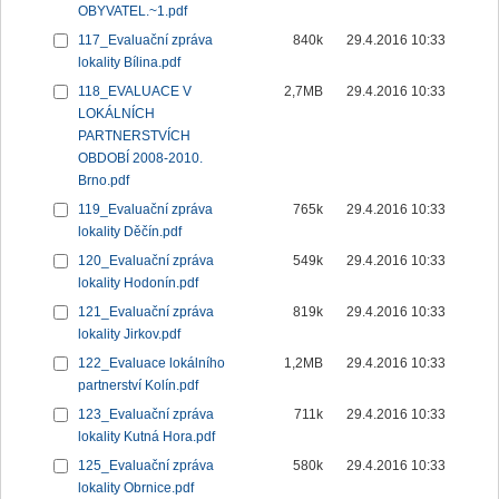
OBYVATEL.~1.pdf
117_Evaluační zpráva
840k
29.4.2016 10:33
lokality Bílina.pdf
118_EVALUACE V
2,7MB
29.4.2016 10:33
LOKÁLNÍCH
PARTNERSTVÍCH
OBDOBÍ 2008-2010.
Brno.pdf
119_Evaluační zpráva
765k
29.4.2016 10:33
lokality Děčín.pdf
120_Evaluační zpráva
549k
29.4.2016 10:33
lokality Hodonín.pdf
121_Evaluační zpráva
819k
29.4.2016 10:33
lokality Jirkov.pdf
122_Evaluace lokálního
1,2MB
29.4.2016 10:33
partnerství Kolín.pdf
123_Evaluační zpráva
711k
29.4.2016 10:33
lokality Kutná Hora.pdf
125_Evaluační zpráva
580k
29.4.2016 10:33
lokality Obrnice.pdf