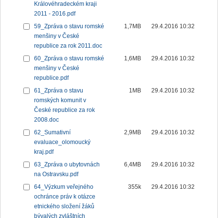
Královéhradeckém kraji
2011 - 2016.pdf
59_Zpráva o stavu romské
1,7MB
29.4.2016 10:32
menšiny v České
republice za rok 2011.doc
60_Zpráva o stavu romské
1,6MB
29.4.2016 10:32
menšiny v České
republice.pdf
61_Zpráva o stavu
1MB
29.4.2016 10:32
romských komunit v
České republice za rok
2008.doc
62_Sumativní
2,9MB
29.4.2016 10:32
evaluace_olomoucký
kraj.pdf
63_Zpráva o ubytovnách
6,4MB
29.4.2016 10:32
na Ostravsku.pdf
64_Výzkum veřejného
355k
29.4.2016 10:32
ochránce práv k otázce
etnického složení žáků
bývalých zvláštních