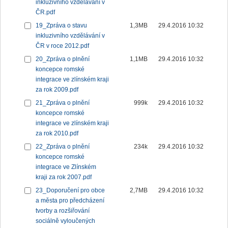
inkluzivního vzdělávání v
ČR.pdf
19_Zpráva o stavu
1,3MB
29.4.2016 10:32
inkluzivního vzdělávání v
ČR v roce 2012.pdf
20_Zpráva o plnění
1,1MB
29.4.2016 10:32
koncepce romské
integrace ve zlínském kraji
za rok 2009.pdf
21_Zpráva o plnění
999k
29.4.2016 10:32
koncepce romské
integrace ve zlínském kraji
za rok 2010.pdf
22_Zpráva o plnění
234k
29.4.2016 10:32
koncepce romské
integrace ve Zlínském
kraji za rok 2007.pdf
23_Doporučení pro obce
2,7MB
29.4.2016 10:32
a města pro předcházení
tvorby a rozšiřování
sociálně vyloučených