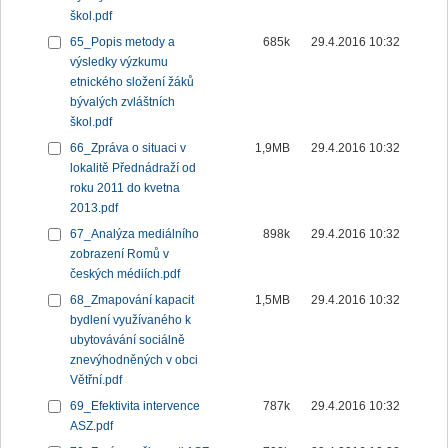
škol.pdf
65_Popis metody a
685k
29.4.2016 10:32
výsledky výzkumu
etnického složení žáků
bývalých zvláštních
škol.pdf
66_Zpráva o situaci v
1,9MB
29.4.2016 10:32
lokalitě Přednádraží od
roku 2011 do kvetna
2013.pdf
67_Analýza mediálního
898k
29.4.2016 10:32
zobrazení Romů v
českých médiích.pdf
68_Zmapování kapacit
1,5MB
29.4.2016 10:32
bydlení využívaného k
ubytovávání sociálně
znevýhodněných v obci
Větřní.pdf
69_Efektivita intervence
787k
29.4.2016 10:32
ASZ.pdf