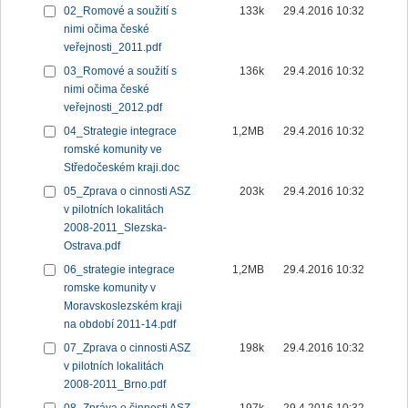
02_Romové a soužití s
133k
29.4.2016 10:32
nimi očima české
veřejnosti_2011.pdf
03_Romové a soužití s
136k
29.4.2016 10:32
nimi očima české
veřejnosti_2012.pdf
04_Strategie integrace
1,2MB
29.4.2016 10:32
romské komunity ve
Středočeském kraji.doc
05_Zprava o cinnosti ASZ
203k
29.4.2016 10:32
v pilotních lokalitách
2008-2011_Slezska-
Ostrava.pdf
06_strategie integrace
1,2MB
29.4.2016 10:32
romske komunity v
Moravskoslezském kraji
na období 2011-14.pdf
07_Zprava o cinnosti ASZ
198k
29.4.2016 10:32
v pilotních lokalitách
2008-2011_Brno.pdf