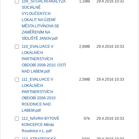
109_SITUAČNÍ ANALÝZA
1,1MB
29.4.2016 10:32
SOCIÁLNĚ
VYLOUČENÝCH
LOKALIT NA ÚZEMÍ
MĚSTA LITVÍNOVA SE
ZAMĚŘENÍM NA
SÍDLIŠTĚ JANOV.pdf
110_EVALUACE V
2,6MB
29.4.2016 10:33
LOKÁLNÍCH
PARTNERSTVÍCH
OBDOBÍ 2008-2010. ÚSTÍ
NAD LABEM.pdf
111_EVALUACE V
2,5MB
29.4.2016 10:33
LOKÁLNÍCH
PARTNERSTVÍCH
OBDOBÍ 2008-2010
ROUDNICE NAD
LABEM.pdf
112_NÁVRH BYTOVÉ
97k
29.4.2016 10:33
KONCEPCE Města
Roudnice n.L..pdf