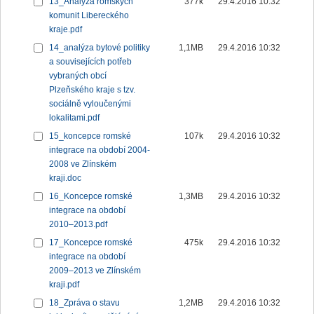
13_Analýza romských
377k
29.4.2016 10:32
komunit Libereckého
kraje.pdf
14_analýza bytové politiky
1,1MB
29.4.2016 10:32
a souvisejících potřeb
vybraných obcí
Plzeňského kraje s tzv.
sociálně vyloučenými
lokalitami.pdf
15_koncepce romské
107k
29.4.2016 10:32
integrace na období 2004-
2008 ve Zlínském
kraji.doc
16_Koncepce romské
1,3MB
29.4.2016 10:32
integrace na období
2010–2013.pdf
17_Koncepce romské
475k
29.4.2016 10:32
integrace na období
2009–2013 ve Zlínském
kraji.pdf
18_Zpráva o stavu
1,2MB
29.4.2016 10:32