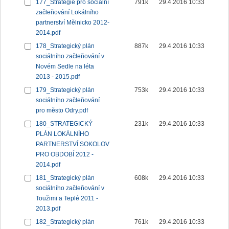
177_Strategie pro sociální
791k
29.4.2016 10:33
začleňování Lokálního
partnerství Mělnicko 2012-
2014.pdf
178_Strategický plán
887k
29.4.2016 10:33
sociálního začleňování v
Novém Sedle na léta
2013 - 2015.pdf
179_Strategický plán
753k
29.4.2016 10:33
sociálního začleňování
pro město Odry.pdf
180_STRATEGICKÝ
231k
29.4.2016 10:33
PLÁN LOKÁLNÍHO
PARTNERSTVÍ SOKOLOV
PRO OBDOBÍ 2012 -
2014.pdf
181_Strategický plán
608k
29.4.2016 10:33
sociálního začleňování v
Toužimi a Teplé 2011 -
2013.pdf
182_Strategický plán
761k
29.4.2016 10:33