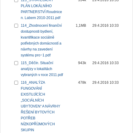
113_STRATEGICKÝ
334k
29.4.2016 10:33
PLÁN LOKÁLNÍHO
PARTNERSTVÍ Roudnice
n. Labem 2010-2011.pdf
114_Zhodnocení finanční
1,1MB
29.4.2016 10:33
dostupnosti bydlení,
kvantifikace sociálně
potřebných domácností a
návrhy na zavedení
systému pro~1.pdf
115_Děčín. Situační
943k
29.4.2016 10:33
analýzy v lokalitách
vybraných v roce 2011.pdf
116_ANALÝZA
478k
29.4.2016 10:33
FUNGOVÁNÍ
EXISTUJÍCÍCH
„SOCIÁLNÍCH
UBYTOVEN“ A NÁVRHY
ŘEŠENÍ BYTOVÝCH
POTŘEB
NÍZKOPŘÍJMOVÝCH
SKUPIN