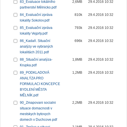
83_Evaluace lokálního
2,6MB
29.4.2016 10:32
partnerství Mělnicko.pdf
84_Evaluační zpráva
810k
29.4.2016 10:32
lokality Sokolov.pdf
85_Evaluační zpráva
793k
29.4.2016 10:32
lokality Vejprty.pdf
86_Kadaň. Situační
696k
29.4.2016 10:32
analýzy ve vybraných
lokalitách 2011.pdf
88_Situační analýza-
1,8MB
29.4.2016 10:32
Krupka.pdf
89_PODKLADOVÁ
1,2MB
29.4.2016 10:32
ANALÝZA PRO
FORMULACI KONCEPCE
BYDLENÍ MĚSTA
MĚLNÍK.pdf
90_Zmapovani socialni
2,2MB
29.4.2016 10:32
situace domacnosti v
mestskych bytovych
domech v Duchcove.pdf