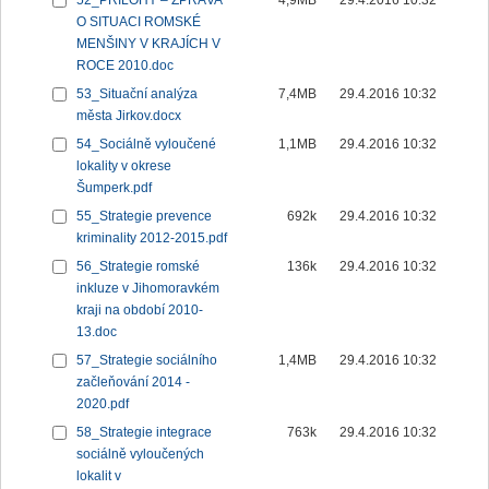
52_PŘÍLOHY – ZPRÁVA
4,9MB
29.4.2016 10:32
O SITUACI ROMSKÉ
MENŠINY V KRAJÍCH V
ROCE 2010.doc
53_Situační analýza
7,4MB
29.4.2016 10:32
města Jirkov.docx
54_Sociálně vyloučené
1,1MB
29.4.2016 10:32
lokality v okrese
Šumperk.pdf
55_Strategie prevence
692k
29.4.2016 10:32
kriminality 2012-2015.pdf
56_Strategie romské
136k
29.4.2016 10:32
inkluze v Jihomoravkém
kraji na období 2010-
13.doc
57_Strategie sociálního
1,4MB
29.4.2016 10:32
začleňování 2014 -
2020.pdf
58_Strategie integrace
763k
29.4.2016 10:32
sociálně vyloučených
lokalit v