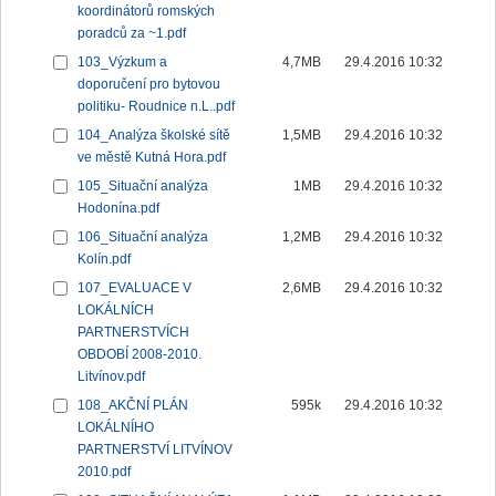
koordinátorů romských
poradců za ~1.pdf
103_Výzkum a
4,7MB
29.4.2016 10:32
doporučení pro bytovou
politiku- Roudnice n.L..pdf
104_Analýza školské sítě
1,5MB
29.4.2016 10:32
ve městě Kutná Hora.pdf
105_Situační analýza
1MB
29.4.2016 10:32
Hodonína.pdf
106_Situační analýza
1,2MB
29.4.2016 10:32
Kolín.pdf
107_EVALUACE V
2,6MB
29.4.2016 10:32
LOKÁLNÍCH
PARTNERSTVÍCH
OBDOBÍ 2008-2010.
Litvínov.pdf
108_AKČNÍ PLÁN
595k
29.4.2016 10:32
LOKÁLNÍHO
PARTNERSTVÍ LITVÍNOV
2010.pdf