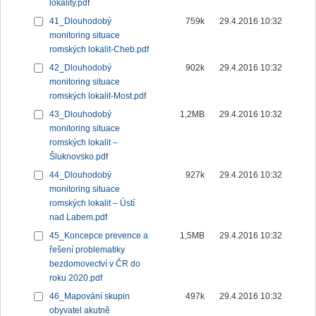
lokality.pdf
41_Dlouhodobý
759k
29.4.2016 10:32
monitoring situace
romských lokalit-Cheb.pdf
42_Dlouhodobý
902k
29.4.2016 10:32
monitoring situace
romských lokalit-Most.pdf
43_Dlouhodobý
1,2MB
29.4.2016 10:32
monitoring situace
romských lokalit –
Šluknovsko.pdf
44_Dlouhodobý
927k
29.4.2016 10:32
monitoring situace
romských lokalit – Ústí
nad Labem.pdf
45_Koncepce prevence a
1,5MB
29.4.2016 10:32
řešení problematiky
bezdomovectví v ČR do
roku 2020.pdf
46_Mapování skupin
497k
29.4.2016 10:32
obyvatel akutně