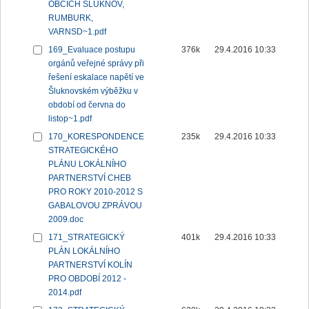
OBCÍCH ŠLUKNOV,
RUMBURK,
VARNSD~1.pdf
169_Evaluace postupu
376k
29.4.2016 10:33
orgánů veřejné správy při
řešení eskalace napětí ve
Šluknovském výběžku v
období od června do
listop~1.pdf
170_KORESPONDENCE
235k
29.4.2016 10:33
STRATEGICKÉHO
PLÁNU LOKÁLNÍHO
PARTNERSTVÍ CHEB
PRO ROKY 2010-2012 S
GABALOVOU ZPRÁVOU
2009.doc
171_STRATEGICKÝ
401k
29.4.2016 10:33
PLÁN LOKÁLNÍHO
PARTNERSTVÍ KOLÍN
PRO OBDOBÍ 2012 -
2014.pdf