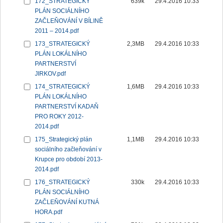
172_STRATEGICKÝ
639k
29.4.2016 10:33
PLÁN SOCIÁLNÍHO
ZAČLEŇOVÁNÍ V BÍLINĚ
2011 – 2014.pdf
173_STRATEGICKÝ
2,3MB
29.4.2016 10:33
PLÁN LOKÁLNÍHO
PARTNERSTVÍ
JIRKOV.pdf
174_STRATEGICKÝ
1,6MB
29.4.2016 10:33
PLÁN LOKÁLNÍHO
PARTNERSTVÍ KADAŇ
PRO ROKY 2012-
2014.pdf
175_Strategický plán
1,1MB
29.4.2016 10:33
sociálního začleňování v
Krupce pro období 2013-
2014.pdf
176_STRATEGICKÝ
330k
29.4.2016 10:33
PLÁN SOCIÁLNÍHO
ZAČLEŇOVÁNÍ KUTNÁ
HORA.pdf