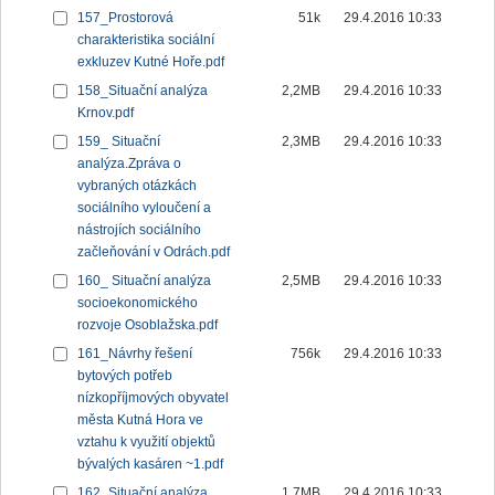
157_Prostorová
51k
29.4.2016 10:33
charakteristika sociální
exkluzev Kutné Hoře.pdf
158_Situační analýza
2,2MB
29.4.2016 10:33
Krnov.pdf
159_ Situační
2,3MB
29.4.2016 10:33
analýza.Zpráva o
vybraných otázkách
sociálního vyloučení a
nástrojích sociálního
začleňování v Odrách.pdf
160_ Situační analýza
2,5MB
29.4.2016 10:33
socioekonomického
rozvoje Osoblažska.pdf
161_Návrhy řešení
756k
29.4.2016 10:33
bytových potřeb
nízkopříjmových obyvatel
města Kutná Hora ve
vztahu k využití objektů
bývalých kasáren ~1.pdf
162_Situační analýza
1,7MB
29.4.2016 10:33