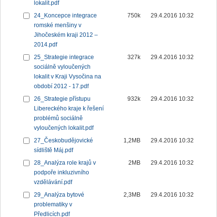
lokalit.pdf
24_Koncepce integrace
750k
29.4.2016 10:32
romské menšiny v
Jihočeském kraji 2012 –
2014.pdf
25_Strategie integrace
327k
29.4.2016 10:32
sociálně vyloučených
lokalit v Kraji Vysočina na
období 2012 - 17.pdf
26_Strategie přístupu
932k
29.4.2016 10:32
Libereckého kraje k řešení
problémů sociálně
vyloučených lokalit.pdf
27_Českobudějovické
1,2MB
29.4.2016 10:32
sídliště Máj.pdf
28_Analýza role krajů v
2MB
29.4.2016 10:32
podpoře inkluzivního
vzdělávání.pdf
29_Analýza bytové
2,3MB
29.4.2016 10:32
problematiky v
Předlicích.pdf