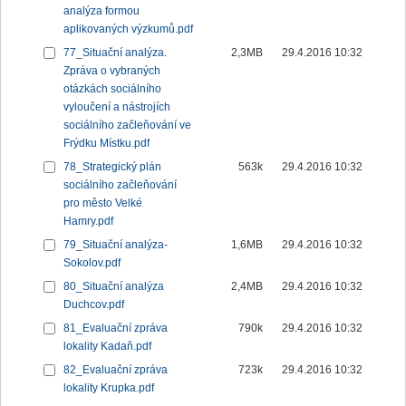
analýza formou
aplikovaných výzkumů.pdf
77_Situační analýza.
2,3MB
29.4.2016 10:32
Zpráva o vybraných
otázkách sociálního
vyloučení a nástrojích
sociálního začleňování ve
Frýdku Místku.pdf
78_Strategický plán
563k
29.4.2016 10:32
sociálního začleňování
pro město Velké
Hamry.pdf
79_Situační analýza-
1,6MB
29.4.2016 10:32
Sokolov.pdf
80_Situační analýza
2,4MB
29.4.2016 10:32
Duchcov.pdf
81_Evaluační zpráva
790k
29.4.2016 10:32
lokality Kadaň.pdf
82_Evaluační zpráva
723k
29.4.2016 10:32
lokality Krupka.pdf