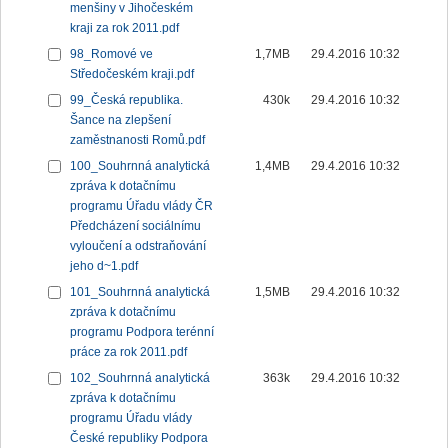
menšiny v Jihočeském
kraji za rok 2011.pdf
98_Romové ve
1,7MB
29.4.2016 10:32
Středočeském kraji.pdf
99_Česká republika.
430k
29.4.2016 10:32
Šance na zlepšení
zaměstnanosti Romů.pdf
100_Souhrnná analytická
1,4MB
29.4.2016 10:32
zpráva k dotačnímu
programu Úřadu vlády ČR
Předcházení sociálnímu
vyloučení a odstraňování
jeho d~1.pdf
101_Souhrnná analytická
1,5MB
29.4.2016 10:32
zpráva k dotačnímu
programu Podpora terénní
práce za rok 2011.pdf
102_Souhrnná analytická
363k
29.4.2016 10:32
zpráva k dotačnímu
programu Úřadu vlády
České republiky Podpora