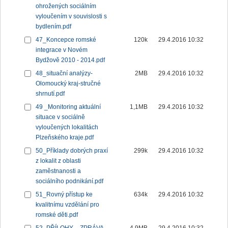
ohrožených sociálním
vyloučením v souvislosti s
bydlením.pdf
47_Koncepce romské
120k
29.4.2016 10:32
integrace v Novém
Bydžově 2010 - 2014.pdf
48_situační analýzy-
2MB
29.4.2016 10:32
Olomoucký kraj-stručné
shrnutí.pdf
49 _Monitoring aktuální
1,1MB
29.4.2016 10:32
situace v sociálně
vyloučených lokalitách
Plzeňského kraje.pdf
50_Příklady dobrých praxí
299k
29.4.2016 10:32
z lokalit z oblasti
zaměstnanosti a
sociálního podnikání.pdf
51_Rovný přístup ke
634k
29.4.2016 10:32
kvalitnímu vzdělání pro
romské děti.pdf