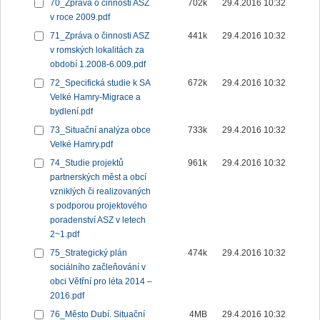
70_Zpráva o činnosti ASZ
702k
29.4.2016 10:32
v roce 2009.pdf
71_Zpráva o činnosti ASZ
441k
29.4.2016 10:32
v romských lokalitách za
období 1.2008-6.009.pdf
72_Specifická studie k SA
672k
29.4.2016 10:32
Velké Hamry-Migrace a
bydlení.pdf
73_Situační analýza obce
733k
29.4.2016 10:32
Velké Hamry.pdf
74_Studie projektů
961k
29.4.2016 10:32
partnerských měst a obcí
vzniklých či realizovaných
s podporou projektového
poradenství ASZ v letech
2~1.pdf
75_Strategický plán
474k
29.4.2016 10:32
sociálního začleňování v
obci Větřní pro léta 2014 –
2016.pdf
76_Město Dubí. Situační
4MB
29.4.2016 10:32