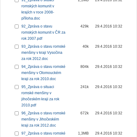
91_Zpráva o situaci
2,1MB
29.4.2016 10:32
romských komunit v
krajích v roce 2008-
příloha.doc
92_Zpráva o stavu
429k
29.4.2016 10:32
romských komunit v ČR za
rok 2007.pdf
93_Zpráva o stavu romské
40k
29.4.2016 10:32
menšiny v kraji Vysočina
za rok 2012.doc
94_Zpráva o stavu romské
804k
29.4.2016 10:32
menšiny v Olomouckém
kraji za rok 2010.doc
95_Zpráva o situaci
241k
29.4.2016 10:32
romské menšiny v
jihočeském kraji za rok
2010.pdf
96_Zpráva o stavu romské
672k
29.4.2016 10:32
menšiny v Jihočeském
kraji za rok 2012.doc
97_Zpráva o stavu romské
1,3MB
29.4.2016 10:32