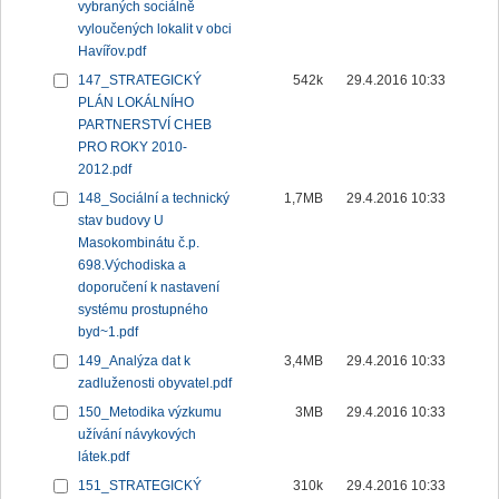
vybraných sociálně
vyloučených lokalit v obci
Havířov.pdf
147_STRATEGICKÝ
542k
29.4.2016 10:33
PLÁN LOKÁLNÍHO
PARTNERSTVÍ CHEB
PRO ROKY 2010-
2012.pdf
148_Sociální a technický
1,7MB
29.4.2016 10:33
stav budovy U
Masokombinátu č.p.
698.Východiska a
doporučení k nastavení
systému prostupného
byd~1.pdf
149_Analýza dat k
3,4MB
29.4.2016 10:33
zadluženosti obyvatel.pdf
150_Metodika výzkumu
3MB
29.4.2016 10:33
užívání návykových
látek.pdf
151_STRATEGICKÝ
310k
29.4.2016 10:33