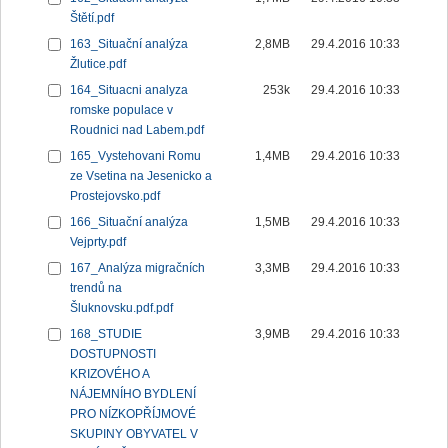
Štětí.pdf
163_Situační analýza
2,8MB
29.4.2016 10:33
Žlutice.pdf
164_Situacni analyza
253k
29.4.2016 10:33
romske populace v
Roudnici nad Labem.pdf
165_Vystehovani Romu
1,4MB
29.4.2016 10:33
ze Vsetina na Jesenicko a
Prostejovsko.pdf
166_Situační analýza
1,5MB
29.4.2016 10:33
Vejprty.pdf
167_Analýza migračních
3,3MB
29.4.2016 10:33
trendů na
Šluknovsku.pdf.pdf
168_STUDIE
3,9MB
29.4.2016 10:33
DOSTUPNOSTI
KRIZOVÉHO A
NÁJEMNÍHO BYDLENÍ
PRO NÍZKOPŘÍJMOVÉ
SKUPINY OBYVATEL V