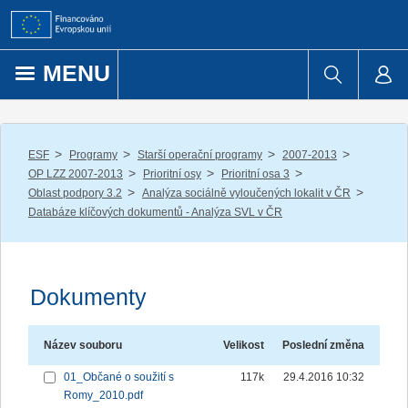
Přejít k obsahu
MENU
/
/
/
/
ESF
Programy
Starší operační programy
2007-2013
/
/
/
OP LZZ 2007-2013
Prioritní osy
Prioritní osa 3
/
/
Oblast podpory 3.2
Analýza sociálně vyloučených lokalit v ČR
Databáze klíčových dokumentů - Analýza SVL v ČR
Dokumenty
Název souboru
Velikost
Poslední změna
01_Občané o soužití s
117k
29.4.2016 10:32
Romy_2010.pdf