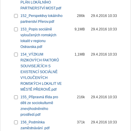
PLÁN LOKÁLNÍHO
PARTNERSTVÍ MOST.pdf
152_Perspektivy lokálního
286k
29.4.2016 10:33
partnerství Přerov.pdf
153_Popis sociálně
9,1MB
29.4.2016 10:33
vyloučených romských
lokalit v regionu
Ostravska.pdf
154_VÝZKUM
1,1MB
29.4.2016 10:33
RIZIKOVÝCH FAKTORŮ
SOUVISEJÍCÍCH S
EXISTENCÍ SOCIÁLNĚ
VYLOUČENÝCH
ROMSKÝCH LOKALIT VE
MĚSTĚ PŘEROVĚ.pdf
155_Přípravná třída pro
216k
29.4.2016 10:33
děti ze sociokulturně
znevýhodněného
prostředí.pdf
156_Podmínka
371k
29.4.2016 10:33
zaměstnávání .pdf