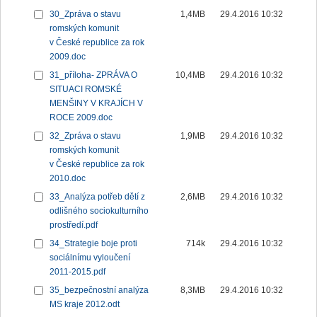
30_Zpráva o stavu
1,4MB
29.4.2016 10:32
romských komunit
v České republice za rok
2009.doc
31_příloha- ZPRÁVA O
10,4MB
29.4.2016 10:32
SITUACI ROMSKÉ
MENŠINY V KRAJÍCH V
ROCE 2009.doc
32_Zpráva o stavu
1,9MB
29.4.2016 10:32
romských komunit
v České republice za rok
2010.doc
33_Analýza potřeb dětí z
2,6MB
29.4.2016 10:32
odlišného sociokulturního
prostředí.pdf
34_Strategie boje proti
714k
29.4.2016 10:32
sociálnímu vyloučení
2011-2015.pdf
35_bezpečnostní analýza
8,3MB
29.4.2016 10:32
MS kraje 2012.odt