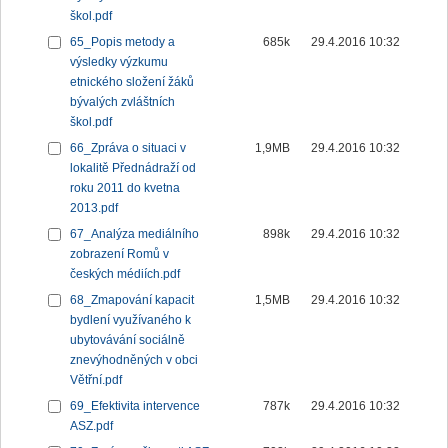
škol.pdf
65_Popis metody a
685k
29.4.2016 10:32
výsledky výzkumu
etnického složení žáků
bývalých zvláštních
škol.pdf
66_Zpráva o situaci v
1,9MB
29.4.2016 10:32
lokalitě Přednádraží od
roku 2011 do kvetna
2013.pdf
67_Analýza mediálního
898k
29.4.2016 10:32
zobrazení Romů v
českých médiích.pdf
68_Zmapování kapacit
1,5MB
29.4.2016 10:32
bydlení využívaného k
ubytovávání sociálně
znevýhodněných v obci
Větřní.pdf
69_Efektivita intervence
787k
29.4.2016 10:32
ASZ.pdf