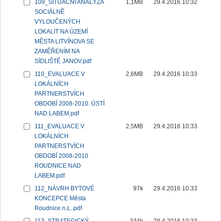
109_SITUAČNÍ ANALÝZA
1,1MB
29.4.2016 10:32
SOCIÁLNĚ
VYLOUČENÝCH
LOKALIT NA ÚZEMÍ
MĚSTA LITVÍNOVA SE
ZAMĚŘENÍM NA
SÍDLIŠTĚ JANOV.pdf
110_EVALUACE V
2,6MB
29.4.2016 10:33
LOKÁLNÍCH
PARTNERSTVÍCH
OBDOBÍ 2008-2010. ÚSTÍ
NAD LABEM.pdf
111_EVALUACE V
2,5MB
29.4.2016 10:33
LOKÁLNÍCH
PARTNERSTVÍCH
OBDOBÍ 2008-2010
ROUDNICE NAD
LABEM.pdf
112_NÁVRH BYTOVÉ
97k
29.4.2016 10:33
KONCEPCE Města
Roudnice n.L..pdf