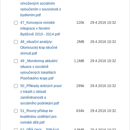
ohrožených sociálním
vyloučením v souvislosti s
bydlením.pdf
47_Koncepce romské
120k
29.4.2016 10:32
integrace v Novém
Bydžově 2010 - 2014.pdf
48_situační analýzy-
2MB
29.4.2016 10:32
Olomoucký kraj-stručné
shrnutí.pdf
49 _Monitoring aktuální
1,1MB
29.4.2016 10:32
situace v sociálně
vyloučených lokalitách
Plzeňského kraje.pdf
50_Příklady dobrých praxí
299k
29.4.2016 10:32
z lokalit z oblasti
zaměstnanosti a
sociálního podnikání.pdf
51_Rovný přístup ke
634k
29.4.2016 10:32
kvalitnímu vzdělání pro
romské děti.pdf