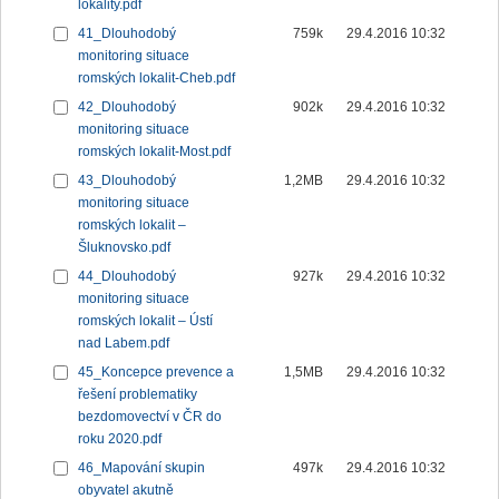
lokality.pdf
41_Dlouhodobý
759k
29.4.2016 10:32
monitoring situace
romských lokalit-Cheb.pdf
42_Dlouhodobý
902k
29.4.2016 10:32
monitoring situace
romských lokalit-Most.pdf
43_Dlouhodobý
1,2MB
29.4.2016 10:32
monitoring situace
romských lokalit –
Šluknovsko.pdf
44_Dlouhodobý
927k
29.4.2016 10:32
monitoring situace
romských lokalit – Ústí
nad Labem.pdf
45_Koncepce prevence a
1,5MB
29.4.2016 10:32
řešení problematiky
bezdomovectví v ČR do
roku 2020.pdf
46_Mapování skupin
497k
29.4.2016 10:32
obyvatel akutně