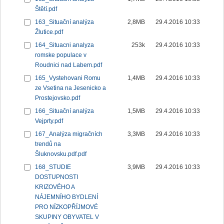
Štětí.pdf
163_Situační analýza
2,8MB
29.4.2016 10:33
Žlutice.pdf
164_Situacni analyza
253k
29.4.2016 10:33
romske populace v
Roudnici nad Labem.pdf
165_Vystehovani Romu
1,4MB
29.4.2016 10:33
ze Vsetina na Jesenicko a
Prostejovsko.pdf
166_Situační analýza
1,5MB
29.4.2016 10:33
Vejprty.pdf
167_Analýza migračních
3,3MB
29.4.2016 10:33
trendů na
Šluknovsku.pdf.pdf
168_STUDIE
3,9MB
29.4.2016 10:33
DOSTUPNOSTI
KRIZOVÉHO A
NÁJEMNÍHO BYDLENÍ
PRO NÍZKOPŘÍJMOVÉ
SKUPINY OBYVATEL V