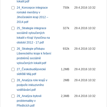
lokalit.pdf
24_Koncepce integrace
750k
29.4.2016 10:32
romské menšiny v
Jihočeském kraji 2012 –
2014.pdf
25_Strategie integrace
327k
29.4.2016 10:32
sociálně vyloučených
lokalit v Kraji Vysočina na
období 2012 - 17.pdf
26_Strategie přístupu
932k
29.4.2016 10:32
Libereckého kraje k řešení
problémů sociálně
vyloučených lokalit.pdf
27_Českobudějovické
1,2MB
29.4.2016 10:32
sídliště Máj.pdf
28_Analýza role krajů v
2MB
29.4.2016 10:32
podpoře inkluzivního
vzdělávání.pdf
29_Analýza bytové
2,3MB
29.4.2016 10:32
problematiky v
Předlicích.pdf