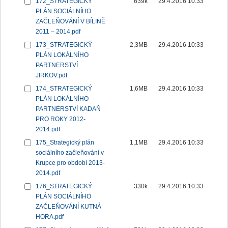
172_STRATEGICKÝ
639k
29.4.2016 10:33
PLÁN SOCIÁLNÍHO
ZAČLEŇOVÁNÍ V BÍLINĚ
2011 – 2014.pdf
173_STRATEGICKÝ
2,3MB
29.4.2016 10:33
PLÁN LOKÁLNÍHO
PARTNERSTVÍ
JIRKOV.pdf
174_STRATEGICKÝ
1,6MB
29.4.2016 10:33
PLÁN LOKÁLNÍHO
PARTNERSTVÍ KADAŇ
PRO ROKY 2012-
2014.pdf
175_Strategický plán
1,1MB
29.4.2016 10:33
sociálního začleňování v
Krupce pro období 2013-
2014.pdf
176_STRATEGICKÝ
330k
29.4.2016 10:33
PLÁN SOCIÁLNÍHO
ZAČLEŇOVÁNÍ KUTNÁ
HORA.pdf