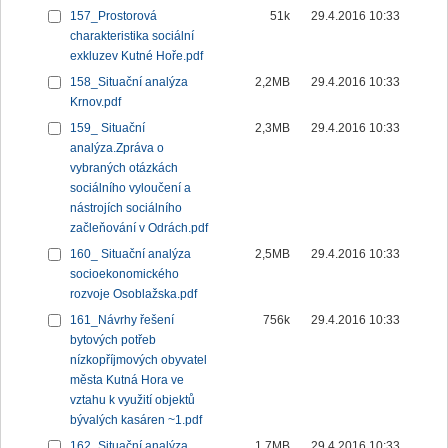
157_Prostorová
51k
29.4.2016 10:33
charakteristika sociální
exkluzev Kutné Hoře.pdf
158_Situační analýza
2,2MB
29.4.2016 10:33
Krnov.pdf
159_ Situační
2,3MB
29.4.2016 10:33
analýza.Zpráva o
vybraných otázkách
sociálního vyloučení a
nástrojích sociálního
začleňování v Odrách.pdf
160_ Situační analýza
2,5MB
29.4.2016 10:33
socioekonomického
rozvoje Osoblažska.pdf
161_Návrhy řešení
756k
29.4.2016 10:33
bytových potřeb
nízkopříjmových obyvatel
města Kutná Hora ve
vztahu k využití objektů
bývalých kasáren ~1.pdf
162_Situační analýza
1,7MB
29.4.2016 10:33