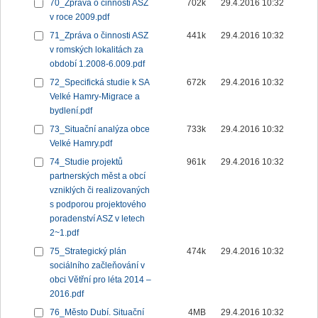
70_Zpráva o činnosti ASZ
702k
29.4.2016 10:32
v roce 2009.pdf
71_Zpráva o činnosti ASZ
441k
29.4.2016 10:32
v romských lokalitách za
období 1.2008-6.009.pdf
72_Specifická studie k SA
672k
29.4.2016 10:32
Velké Hamry-Migrace a
bydlení.pdf
73_Situační analýza obce
733k
29.4.2016 10:32
Velké Hamry.pdf
74_Studie projektů
961k
29.4.2016 10:32
partnerských měst a obcí
vzniklých či realizovaných
s podporou projektového
poradenství ASZ v letech
2~1.pdf
75_Strategický plán
474k
29.4.2016 10:32
sociálního začleňování v
obci Větřní pro léta 2014 –
2016.pdf
76_Město Dubí. Situační
4MB
29.4.2016 10:32