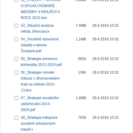
52_PŘÍLOHY – ZPRÁVA
4,9MB
29.4.2016 10:32
O SITUACI ROMSKÉ
MENŠINY V KRAJÍCH V
ROCE 2010.doc
53_Situační analýza
7,4MB
29.4.2016 10:32
města Jirkov.docx
54_Sociálně vyloučené
1,1MB
29.4.2016 10:32
lokality v okrese
Šumperk.pdf
55_Strategie prevence
692k
29.4.2016 10:32
kriminality 2012-2015.pdf
56_Strategie romské
136k
29.4.2016 10:32
inkluze v Jihomoravkém
kraji na období 2010-
13.doc
57_Strategie sociálního
1,4MB
29.4.2016 10:32
začleňování 2014 -
2020.pdf
58_Strategie integrace
763k
29.4.2016 10:32
sociálně vyloučených
lokalit v