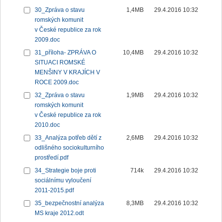
30_Zpráva o stavu
1,4MB
29.4.2016 10:32
romských komunit
v České republice za rok
2009.doc
31_příloha- ZPRÁVA O
10,4MB
29.4.2016 10:32
SITUACI ROMSKÉ
MENŠINY V KRAJÍCH V
ROCE 2009.doc
32_Zpráva o stavu
1,9MB
29.4.2016 10:32
romských komunit
v České republice za rok
2010.doc
33_Analýza potřeb dětí z
2,6MB
29.4.2016 10:32
odlišného sociokulturního
prostředí.pdf
34_Strategie boje proti
714k
29.4.2016 10:32
sociálnímu vyloučení
2011-2015.pdf
35_bezpečnostní analýza
8,3MB
29.4.2016 10:32
MS kraje 2012.odt