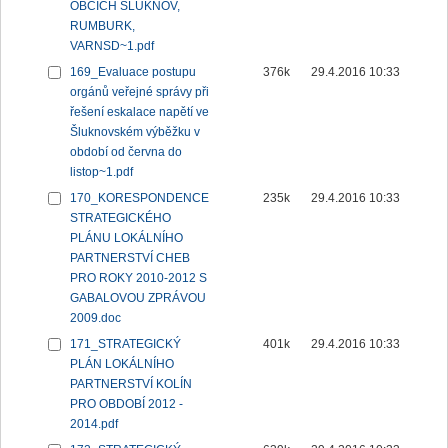
OBCÍCH ŠLUKNOV,
RUMBURK,
VARNSD~1.pdf
169_Evaluace postupu
376k
29.4.2016 10:33
orgánů veřejné správy při
řešení eskalace napětí ve
Šluknovském výběžku v
období od června do
listop~1.pdf
170_KORESPONDENCE
235k
29.4.2016 10:33
STRATEGICKÉHO
PLÁNU LOKÁLNÍHO
PARTNERSTVÍ CHEB
PRO ROKY 2010-2012 S
GABALOVOU ZPRÁVOU
2009.doc
171_STRATEGICKÝ
401k
29.4.2016 10:33
PLÁN LOKÁLNÍHO
PARTNERSTVÍ KOLÍN
PRO OBDOBÍ 2012 -
2014.pdf