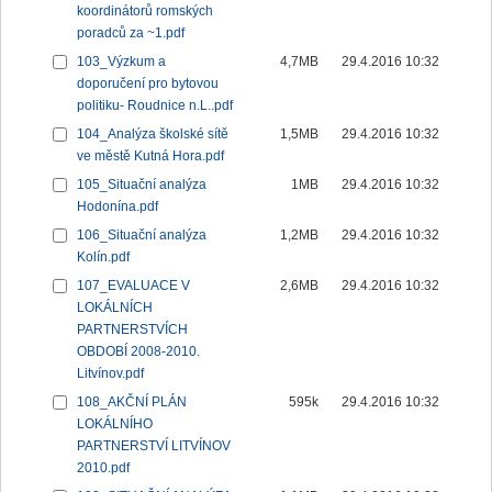
koordinátorů romských
poradců za ~1.pdf
103_Výzkum a
4,7MB
29.4.2016 10:32
doporučení pro bytovou
politiku- Roudnice n.L..pdf
104_Analýza školské sítě
1,5MB
29.4.2016 10:32
ve městě Kutná Hora.pdf
105_Situační analýza
1MB
29.4.2016 10:32
Hodonína.pdf
106_Situační analýza
1,2MB
29.4.2016 10:32
Kolín.pdf
107_EVALUACE V
2,6MB
29.4.2016 10:32
LOKÁLNÍCH
PARTNERSTVÍCH
OBDOBÍ 2008-2010.
Litvínov.pdf
108_AKČNÍ PLÁN
595k
29.4.2016 10:32
LOKÁLNÍHO
PARTNERSTVÍ LITVÍNOV
2010.pdf