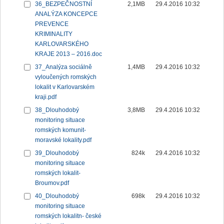
36_BEZPEČNOSTNÍ
2,1MB
29.4.2016 10:32
ANALÝZA KONCEPCE
PREVENCE
KRIMINALITY
KARLOVARSKÉHO
KRAJE 2013 – 2016.doc
37_Analýza sociálně
1,4MB
29.4.2016 10:32
vyloučených romských
lokalit v Karlovarském
kraji.pdf
38_Dlouhodobý
3,8MB
29.4.2016 10:32
monitoring situace
romských komunit-
moravské lokality.pdf
39_Dlouhodobý
824k
29.4.2016 10:32
monitoring situace
romských lokalit-
Broumov.pdf
40_Dlouhodobý
698k
29.4.2016 10:32
monitoring situace
romských lokalitn- české