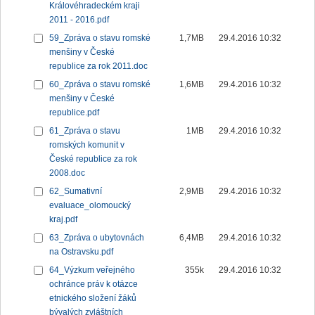
Královéhradeckém kraji
2011 - 2016.pdf
59_Zpráva o stavu romské
1,7MB
29.4.2016 10:32
menšiny v České
republice za rok 2011.doc
60_Zpráva o stavu romské
1,6MB
29.4.2016 10:32
menšiny v České
republice.pdf
61_Zpráva o stavu
1MB
29.4.2016 10:32
romských komunit v
České republice za rok
2008.doc
62_Sumativní
2,9MB
29.4.2016 10:32
evaluace_olomoucký
kraj.pdf
63_Zpráva o ubytovnách
6,4MB
29.4.2016 10:32
na Ostravsku.pdf
64_Výzkum veřejného
355k
29.4.2016 10:32
ochránce práv k otázce
etnického složení žáků
bývalých zvláštních