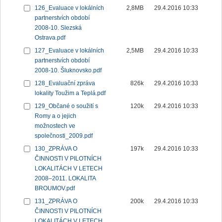
126_Evaluace v lokálních
2,8MB
29.4.2016 10:33
partnerstvích období
2008-10. Slezská
Ostrava.pdf
127_Evaluace v lokálních
2,5MB
29.4.2016 10:33
partnerstvích období
2008-10. Šluknovsko.pdf
128_Evaluační zpráva
826k
29.4.2016 10:33
lokality Toužim a Teplá.pdf
129_Občané o soužití s
120k
29.4.2016 10:33
Romy a o jejich
možnostech ve
společnosti_2009.pdf
130_ZPRÁVA O
197k
29.4.2016 10:33
ČINNOSTI V PILOTNÍCH
LOKALITÁCH V LETECH
2008–2011. LOKALITA
BROUMOV.pdf
131_ZPRÁVA O
200k
29.4.2016 10:33
ČINNOSTI V PILOTNÍCH
LOKALITÁCH V LETECH