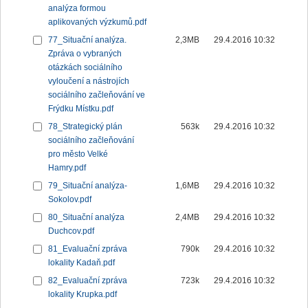
analýza formou
aplikovaných výzkumů.pdf
77_Situační analýza.
2,3MB
29.4.2016 10:32
Zpráva o vybraných
otázkách sociálního
vyloučení a nástrojích
sociálního začleňování ve
Frýdku Místku.pdf
78_Strategický plán
563k
29.4.2016 10:32
sociálního začleňování
pro město Velké
Hamry.pdf
79_Situační analýza-
1,6MB
29.4.2016 10:32
Sokolov.pdf
80_Situační analýza
2,4MB
29.4.2016 10:32
Duchcov.pdf
81_Evaluační zpráva
790k
29.4.2016 10:32
lokality Kadaň.pdf
82_Evaluační zpráva
723k
29.4.2016 10:32
lokality Krupka.pdf