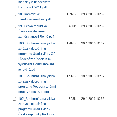
menšiny v Jihočeském
kraji za rok 2011.pdf
98_Romové ve
1,7MB
29.4.2016 10:32
Středočeském kraji.pdf
99_Česká republika.
430k
29.4.2016 10:32
Šance na zlepšení
zaměstnanosti Romů.pdf
100_Souhrnná analytická
1,4MB
29.4.2016 10:32
zpráva k dotačnímu
programu Úřadu vlády ČR
Předcházení sociálnímu
vyloučení a odstraňování
jeho d~1.pdf
101_Souhrnná analytická
1,5MB
29.4.2016 10:32
zpráva k dotačnímu
programu Podpora terénní
práce za rok 2011.pdf
102_Souhrnná analytická
363k
29.4.2016 10:32
zpráva k dotačnímu
programu Úřadu vlády
České republiky Podpora