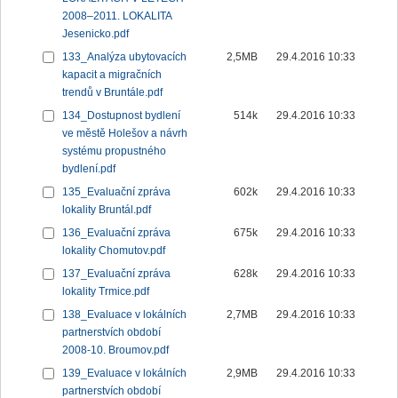
2008–2011. LOKALITA
Jesenicko.pdf
133_Analýza ubytovacích
2,5MB
29.4.2016 10:33
kapacit a migračních
trendů v Bruntále.pdf
134_Dostupnost bydlení
514k
29.4.2016 10:33
ve městě Holešov a návrh
systému propustného
bydlení.pdf
135_Evaluační zpráva
602k
29.4.2016 10:33
lokality Bruntál.pdf
136_Evaluační zpráva
675k
29.4.2016 10:33
lokality Chomutov.pdf
137_Evaluační zpráva
628k
29.4.2016 10:33
lokality Trmice.pdf
138_Evaluace v lokálních
2,7MB
29.4.2016 10:33
partnerstvích období
2008-10. Broumov.pdf
139_Evaluace v lokálních
2,9MB
29.4.2016 10:33
partnerstvích období