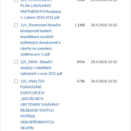
113_STRATEGICKÝ
334k
29.4.2016 10:33
PLÁN LOKÁLNÍHO
PARTNERSTVÍ Roudnice
n. Labem 2010-2011.pdf
114_Zhodnocení finanční
1,1MB
29.4.2016 10:33
dostupnosti bydlení,
kvantifikace sociálně
potřebných domácností a
návrhy na zavedení
systému pro~1.pdf
115_Děčín. Situační
943k
29.4.2016 10:33
analýzy v lokalitách
vybraných v roce 2011.pdf
116_ANALÝZA
478k
29.4.2016 10:33
FUNGOVÁNÍ
EXISTUJÍCÍCH
„SOCIÁLNÍCH
UBYTOVEN“ A NÁVRHY
ŘEŠENÍ BYTOVÝCH
POTŘEB
NÍZKOPŘÍJMOVÝCH
SKUPIN