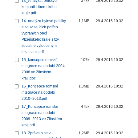
13_Analýza romských
377k
29.4.2016 10:32
komunit Libereckého
kraje.pdf
14_analýza bytové politiky
1,1MB
29.4.2016 10:32
a souvisejících potřeb
vybraných obcí
Plzeňského kraje s tzv.
sociálně vyloučenými
lokalitami.pdf
15_koncepce romské
107k
29.4.2016 10:32
integrace na období 2004-
2008 ve Zlínském
kraji.doc
16_Koncepce romské
1,3MB
29.4.2016 10:32
integrace na období
2010–2013.pdf
17_Koncepce romské
475k
29.4.2016 10:32
integrace na období
2009–2013 ve Zlínském
kraji.pdf
18_Zpráva o stavu
1,2MB
29.4.2016 10:32