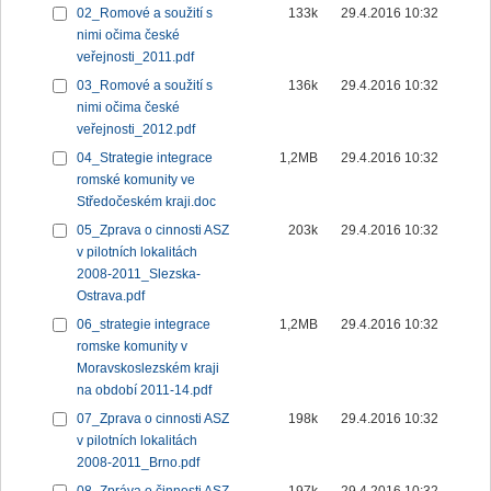
02_Romové a soužití s
133k
29.4.2016 10:32
nimi očima české
veřejnosti_2011.pdf
03_Romové a soužití s
136k
29.4.2016 10:32
nimi očima české
veřejnosti_2012.pdf
04_Strategie integrace
1,2MB
29.4.2016 10:32
romské komunity ve
Středočeském kraji.doc
05_Zprava o cinnosti ASZ
203k
29.4.2016 10:32
v pilotních lokalitách
2008-2011_Slezska-
Ostrava.pdf
06_strategie integrace
1,2MB
29.4.2016 10:32
romske komunity v
Moravskoslezském kraji
na období 2011-14.pdf
07_Zprava o cinnosti ASZ
198k
29.4.2016 10:32
v pilotních lokalitách
2008-2011_Brno.pdf