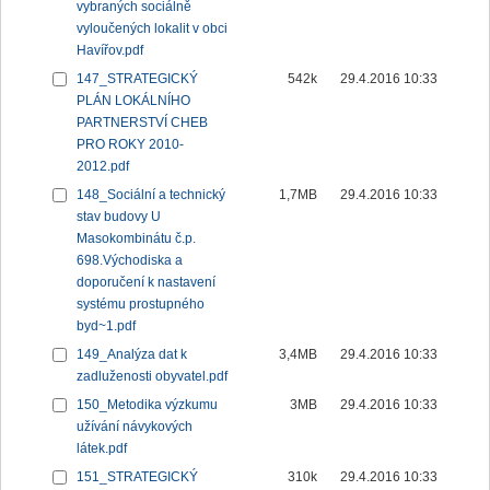
vybraných sociálně
vyloučených lokalit v obci
Havířov.pdf
147_STRATEGICKÝ
542k
29.4.2016 10:33
PLÁN LOKÁLNÍHO
PARTNERSTVÍ CHEB
PRO ROKY 2010-
2012.pdf
148_Sociální a technický
1,7MB
29.4.2016 10:33
stav budovy U
Masokombinátu č.p.
698.Východiska a
doporučení k nastavení
systému prostupného
byd~1.pdf
149_Analýza dat k
3,4MB
29.4.2016 10:33
zadluženosti obyvatel.pdf
150_Metodika výzkumu
3MB
29.4.2016 10:33
užívání návykových
látek.pdf
151_STRATEGICKÝ
310k
29.4.2016 10:33