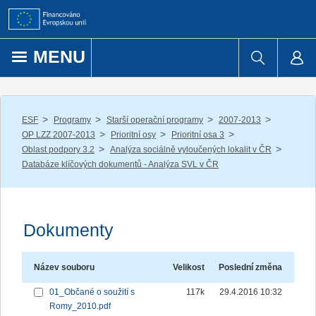
Přejít k obsahu
MENU
/
/
/
/
ESF
Programy
Starší operační programy
2007-2013
/
/
/
OP LZZ 2007-2013
Prioritní osy
Prioritní osa 3
/
/
Oblast podpory 3.2
Analýza sociálně vyloučených lokalit v ČR
Databáze klíčových dokumentů - Analýza SVL v ČR
Dokumenty
Název souboru
Velikost
Poslední změna
01_Občané o soužití s
117k
29.4.2016 10:32
Romy_2010.pdf