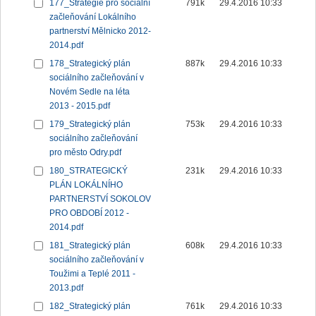
177_Strategie pro sociální
791k
29.4.2016 10:33
začleňování Lokálního
partnerství Mělnicko 2012-
2014.pdf
178_Strategický plán
887k
29.4.2016 10:33
sociálního začleňování v
Novém Sedle na léta
2013 - 2015.pdf
179_Strategický plán
753k
29.4.2016 10:33
sociálního začleňování
pro město Odry.pdf
180_STRATEGICKÝ
231k
29.4.2016 10:33
PLÁN LOKÁLNÍHO
PARTNERSTVÍ SOKOLOV
PRO OBDOBÍ 2012 -
2014.pdf
181_Strategický plán
608k
29.4.2016 10:33
sociálního začleňování v
Toužimi a Teplé 2011 -
2013.pdf
182_Strategický plán
761k
29.4.2016 10:33