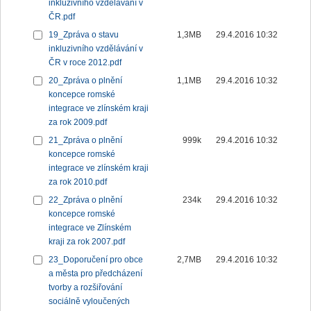
inkluzivního vzdělávání v
ČR.pdf
19_Zpráva o stavu
1,3MB
29.4.2016 10:32
inkluzivního vzdělávání v
ČR v roce 2012.pdf
20_Zpráva o plnění
1,1MB
29.4.2016 10:32
koncepce romské
integrace ve zlínském kraji
za rok 2009.pdf
21_Zpráva o plnění
999k
29.4.2016 10:32
koncepce romské
integrace ve zlínském kraji
za rok 2010.pdf
22_Zpráva o plnění
234k
29.4.2016 10:32
koncepce romské
integrace ve Zlínském
kraji za rok 2007.pdf
23_Doporučení pro obce
2,7MB
29.4.2016 10:32
a města pro předcházení
tvorby a rozšiřování
sociálně vyloučených