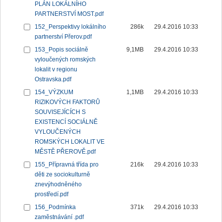
PLÁN LOKÁLNÍHO
PARTNERSTVÍ MOST.pdf
152_Perspektivy lokálního
286k
29.4.2016 10:33
partnerství Přerov.pdf
153_Popis sociálně
9,1MB
29.4.2016 10:33
vyloučených romských
lokalit v regionu
Ostravska.pdf
154_VÝZKUM
1,1MB
29.4.2016 10:33
RIZIKOVÝCH FAKTORŮ
SOUVISEJÍCÍCH S
EXISTENCÍ SOCIÁLNĚ
VYLOUČENÝCH
ROMSKÝCH LOKALIT VE
MĚSTĚ PŘEROVĚ.pdf
155_Přípravná třída pro
216k
29.4.2016 10:33
děti ze sociokulturně
znevýhodněného
prostředí.pdf
156_Podmínka
371k
29.4.2016 10:33
zaměstnávání .pdf