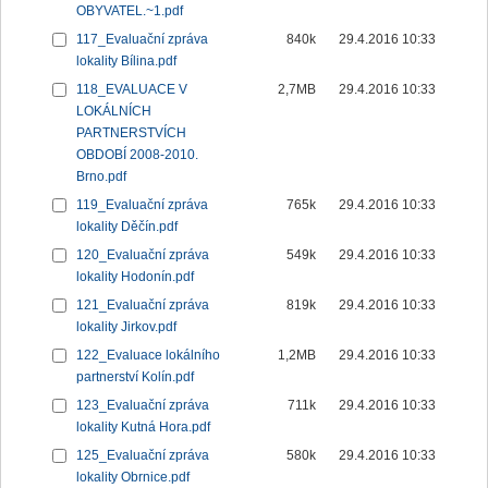
OBYVATEL.~1.pdf
117_Evaluační zpráva
840k
29.4.2016 10:33
lokality Bílina.pdf
118_EVALUACE V
2,7MB
29.4.2016 10:33
LOKÁLNÍCH
PARTNERSTVÍCH
OBDOBÍ 2008-2010.
Brno.pdf
119_Evaluační zpráva
765k
29.4.2016 10:33
lokality Děčín.pdf
120_Evaluační zpráva
549k
29.4.2016 10:33
lokality Hodonín.pdf
121_Evaluační zpráva
819k
29.4.2016 10:33
lokality Jirkov.pdf
122_Evaluace lokálního
1,2MB
29.4.2016 10:33
partnerství Kolín.pdf
123_Evaluační zpráva
711k
29.4.2016 10:33
lokality Kutná Hora.pdf
125_Evaluační zpráva
580k
29.4.2016 10:33
lokality Obrnice.pdf