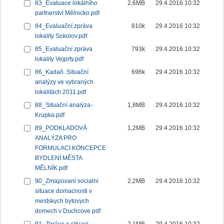
83_Evaluace lokálního
2,6MB
29.4.2016 10:32
partnerství Mělnicko.pdf
84_Evaluační zpráva
810k
29.4.2016 10:32
lokality Sokolov.pdf
85_Evaluační zpráva
793k
29.4.2016 10:32
lokality Vejprty.pdf
86_Kadaň. Situační
696k
29.4.2016 10:32
analýzy ve vybraných
lokalitách 2011.pdf
88_Situační analýza-
1,8MB
29.4.2016 10:32
Krupka.pdf
89_PODKLADOVÁ
1,2MB
29.4.2016 10:32
ANALÝZA PRO
FORMULACI KONCEPCE
BYDLENÍ MĚSTA
MĚLNÍK.pdf
90_Zmapovani socialni
2,2MB
29.4.2016 10:32
situace domacnosti v
mestskych bytovych
domech v Duchcove.pdf