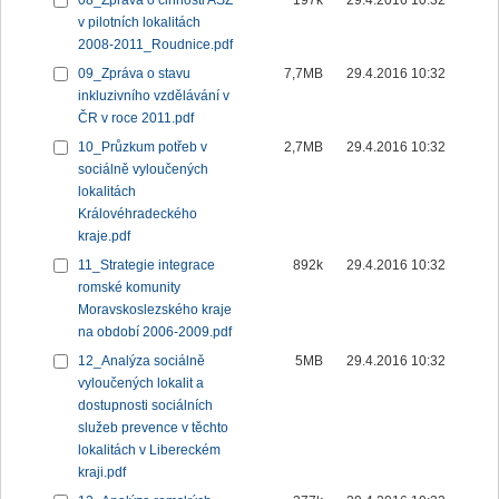
08_Zpráva o činnosti ASZ
197k
29.4.2016 10:32
v pilotních lokalitách
2008-2011_Roudnice.pdf
09_Zpráva o stavu
7,7MB
29.4.2016 10:32
inkluzivního vzdělávání v
ČR v roce 2011.pdf
10_Průzkum potřeb v
2,7MB
29.4.2016 10:32
sociálně vyloučených
lokalitách
Královéhradeckého
kraje.pdf
11_Strategie integrace
892k
29.4.2016 10:32
romské komunity
Moravskoslezského kraje
na období 2006-2009.pdf
12_Analýza sociálně
5MB
29.4.2016 10:32
vyloučených lokalit a
dostupnosti sociálních
služeb prevence v těchto
lokalitách v Libereckém
kraji.pdf