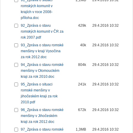
91_Zpráva o situaci
2,1MB
29.4.2016 10:32
romských komunit v
krajích v roce 2008-
příloha.doc
92_Zpráva o stavu
429k
29.4.2016 10:32
romských komunit v ČR za
rok 2007.pdf
93_Zpráva o stavu romské
40k
29.4.2016 10:32
menšiny v kraji Vysočina
za rok 2012.doc
94_Zpráva o stavu romské
804k
29.4.2016 10:32
menšiny v Olomouckém
kraji za rok 2010.doc
95_Zpráva o situaci
241k
29.4.2016 10:32
romské menšiny v
jihočeském kraji za rok
2010.pdf
96_Zpráva o stavu romské
672k
29.4.2016 10:32
menšiny v Jihočeském
kraji za rok 2012.doc
97_Zpráva o stavu romské
1,3MB
29.4.2016 10:32