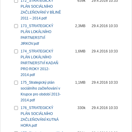
172_STRATEGICKÝ
639k
29.4.2016 10:33
PLÁN SOCIÁLNÍHO
ZAČLEŇOVÁNÍ V BÍLINĚ
2011 – 2014.pdf
173_STRATEGICKÝ
2,3MB
29.4.2016 10:33
PLÁN LOKÁLNÍHO
PARTNERSTVÍ
JIRKOV.pdf
174_STRATEGICKÝ
1,6MB
29.4.2016 10:33
PLÁN LOKÁLNÍHO
PARTNERSTVÍ KADAŇ
PRO ROKY 2012-
2014.pdf
175_Strategický plán
1,1MB
29.4.2016 10:33
sociálního začleňování v
Krupce pro období 2013-
2014.pdf
176_STRATEGICKÝ
330k
29.4.2016 10:33
PLÁN SOCIÁLNÍHO
ZAČLEŇOVÁNÍ KUTNÁ
HORA.pdf