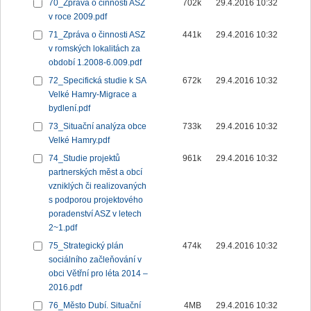
70_Zpráva o činnosti ASZ
702k
29.4.2016 10:32
v roce 2009.pdf
71_Zpráva o činnosti ASZ
441k
29.4.2016 10:32
v romských lokalitách za
období 1.2008-6.009.pdf
72_Specifická studie k SA
672k
29.4.2016 10:32
Velké Hamry-Migrace a
bydlení.pdf
73_Situační analýza obce
733k
29.4.2016 10:32
Velké Hamry.pdf
74_Studie projektů
961k
29.4.2016 10:32
partnerských měst a obcí
vzniklých či realizovaných
s podporou projektového
poradenství ASZ v letech
2~1.pdf
75_Strategický plán
474k
29.4.2016 10:32
sociálního začleňování v
obci Větřní pro léta 2014 –
2016.pdf
76_Město Dubí. Situační
4MB
29.4.2016 10:32