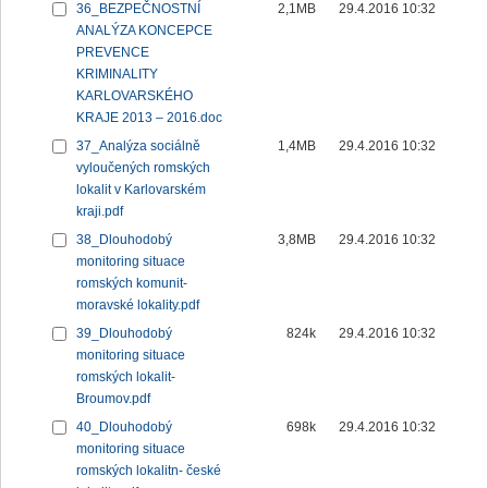
36_BEZPEČNOSTNÍ
2,1MB
29.4.2016 10:32
ANALÝZA KONCEPCE
PREVENCE
KRIMINALITY
KARLOVARSKÉHO
KRAJE 2013 – 2016.doc
37_Analýza sociálně
1,4MB
29.4.2016 10:32
vyloučených romských
lokalit v Karlovarském
kraji.pdf
38_Dlouhodobý
3,8MB
29.4.2016 10:32
monitoring situace
romských komunit-
moravské lokality.pdf
39_Dlouhodobý
824k
29.4.2016 10:32
monitoring situace
romských lokalit-
Broumov.pdf
40_Dlouhodobý
698k
29.4.2016 10:32
monitoring situace
romských lokalitn- české