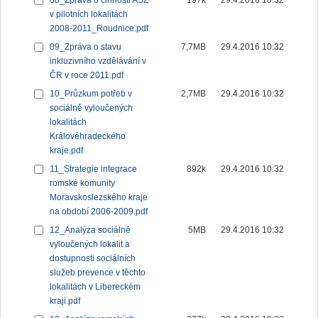
08_Zpráva o činnosti ASZ
197k
29.4.2016 10:32
v pilotních lokalitách
2008-2011_Roudnice.pdf
09_Zpráva o stavu
7,7MB
29.4.2016 10:32
inkluzivního vzdělávání v
ČR v roce 2011.pdf
10_Průzkum potřeb v
2,7MB
29.4.2016 10:32
sociálně vyloučených
lokalitách
Královéhradeckého
kraje.pdf
11_Strategie integrace
892k
29.4.2016 10:32
romské komunity
Moravskoslezského kraje
na období 2006-2009.pdf
12_Analýza sociálně
5MB
29.4.2016 10:32
vyloučených lokalit a
dostupnosti sociálních
služeb prevence v těchto
lokalitách v Libereckém
kraji.pdf