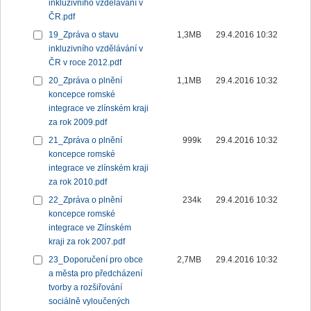
inkluzivního vzdělávání v
ČR.pdf
19_Zpráva o stavu
1,3MB
29.4.2016 10:32
inkluzivního vzdělávání v
ČR v roce 2012.pdf
20_Zpráva o plnění
1,1MB
29.4.2016 10:32
koncepce romské
integrace ve zlínském kraji
za rok 2009.pdf
21_Zpráva o plnění
999k
29.4.2016 10:32
koncepce romské
integrace ve zlínském kraji
za rok 2010.pdf
22_Zpráva o plnění
234k
29.4.2016 10:32
koncepce romské
integrace ve Zlínském
kraji za rok 2007.pdf
23_Doporučení pro obce
2,7MB
29.4.2016 10:32
a města pro předcházení
tvorby a rozšiřování
sociálně vyloučených