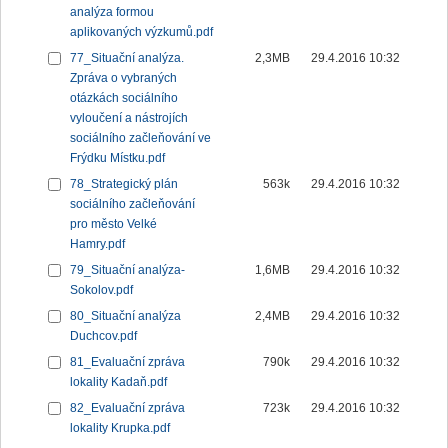
analýza formou
aplikovaných výzkumů.pdf
77_Situační analýza.
2,3MB
29.4.2016 10:32
Zpráva o vybraných
otázkách sociálního
vyloučení a nástrojích
sociálního začleňování ve
Frýdku Místku.pdf
78_Strategický plán
563k
29.4.2016 10:32
sociálního začleňování
pro město Velké
Hamry.pdf
79_Situační analýza-
1,6MB
29.4.2016 10:32
Sokolov.pdf
80_Situační analýza
2,4MB
29.4.2016 10:32
Duchcov.pdf
81_Evaluační zpráva
790k
29.4.2016 10:32
lokality Kadaň.pdf
82_Evaluační zpráva
723k
29.4.2016 10:32
lokality Krupka.pdf