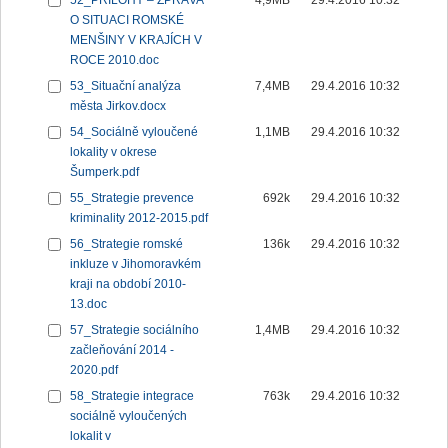
52_PŘÍLOHY – ZPRÁVA
4,9MB
29.4.2016 10:32
O SITUACI ROMSKÉ
MENŠINY V KRAJÍCH V
ROCE 2010.doc
53_Situační analýza
7,4MB
29.4.2016 10:32
města Jirkov.docx
54_Sociálně vyloučené
1,1MB
29.4.2016 10:32
lokality v okrese
Šumperk.pdf
55_Strategie prevence
692k
29.4.2016 10:32
kriminality 2012-2015.pdf
56_Strategie romské
136k
29.4.2016 10:32
inkluze v Jihomoravkém
kraji na období 2010-
13.doc
57_Strategie sociálního
1,4MB
29.4.2016 10:32
začleňování 2014 -
2020.pdf
58_Strategie integrace
763k
29.4.2016 10:32
sociálně vyloučených
lokalit v