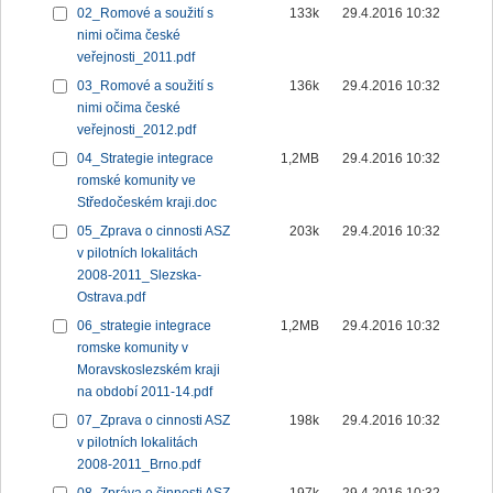
02_Romové a soužití s
133k
29.4.2016 10:32
nimi očima české
veřejnosti_2011.pdf
03_Romové a soužití s
136k
29.4.2016 10:32
nimi očima české
veřejnosti_2012.pdf
04_Strategie integrace
1,2MB
29.4.2016 10:32
romské komunity ve
Středočeském kraji.doc
05_Zprava o cinnosti ASZ
203k
29.4.2016 10:32
v pilotních lokalitách
2008-2011_Slezska-
Ostrava.pdf
06_strategie integrace
1,2MB
29.4.2016 10:32
romske komunity v
Moravskoslezském kraji
na období 2011-14.pdf
07_Zprava o cinnosti ASZ
198k
29.4.2016 10:32
v pilotních lokalitách
2008-2011_Brno.pdf