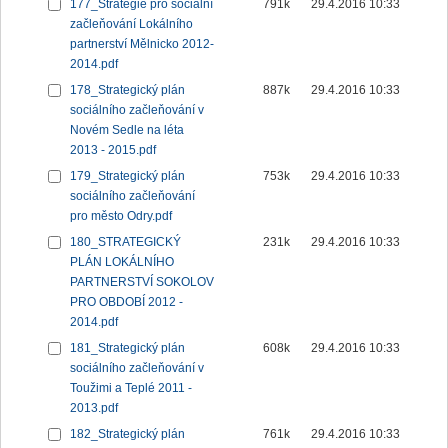
177_Strategie pro sociální
791k
29.4.2016 10:33
začleňování Lokálního
partnerství Mělnicko 2012-
2014.pdf
178_Strategický plán
887k
29.4.2016 10:33
sociálního začleňování v
Novém Sedle na léta
2013 - 2015.pdf
179_Strategický plán
753k
29.4.2016 10:33
sociálního začleňování
pro město Odry.pdf
180_STRATEGICKÝ
231k
29.4.2016 10:33
PLÁN LOKÁLNÍHO
PARTNERSTVÍ SOKOLOV
PRO OBDOBÍ 2012 -
2014.pdf
181_Strategický plán
608k
29.4.2016 10:33
sociálního začleňování v
Toužimi a Teplé 2011 -
2013.pdf
182_Strategický plán
761k
29.4.2016 10:33