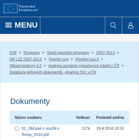
Přejít k obsahu
MENU
/
/
/
/
ESF
Programy
Starší operační programy
2007-2013
/
/
/
OP LZZ 2007-2013
Prioritní osy
Prioritní osa 3
/
/
Oblast podpory 3.2
Analýza sociálně vyloučených lokalit v ČR
Databáze klíčových dokumentů - Analýza SVL v ČR
Dokumenty
Název souboru
Velikost
Poslední změna
01_Občané o soužití s
117k
29.4.2016 10:32
Romy_2010.pdf