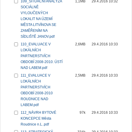
109_SITUAČNÍ ANALÝZA
1,1MB
29.4.2016 10:32
SOCIÁLNĚ
VYLOUČENÝCH
LOKALIT NA ÚZEMÍ
MĚSTA LITVÍNOVA SE
ZAMĚŘENÍM NA
SÍDLIŠTĚ JANOV.pdf
110_EVALUACE V
2,6MB
29.4.2016 10:33
LOKÁLNÍCH
PARTNERSTVÍCH
OBDOBÍ 2008-2010. ÚSTÍ
NAD LABEM.pdf
111_EVALUACE V
2,5MB
29.4.2016 10:33
LOKÁLNÍCH
PARTNERSTVÍCH
OBDOBÍ 2008-2010
ROUDNICE NAD
LABEM.pdf
112_NÁVRH BYTOVÉ
97k
29.4.2016 10:33
KONCEPCE Města
Roudnice n.L..pdf