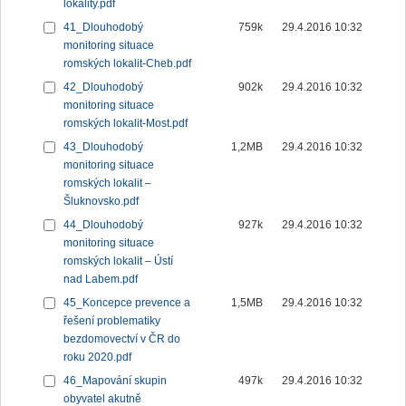
lokality.pdf
41_Dlouhodobý
759k
29.4.2016 10:32
monitoring situace
romských lokalit-Cheb.pdf
42_Dlouhodobý
902k
29.4.2016 10:32
monitoring situace
romských lokalit-Most.pdf
43_Dlouhodobý
1,2MB
29.4.2016 10:32
monitoring situace
romských lokalit –
Šluknovsko.pdf
44_Dlouhodobý
927k
29.4.2016 10:32
monitoring situace
romských lokalit – Ústí
nad Labem.pdf
45_Koncepce prevence a
1,5MB
29.4.2016 10:32
řešení problematiky
bezdomovectví v ČR do
roku 2020.pdf
46_Mapování skupin
497k
29.4.2016 10:32
obyvatel akutně