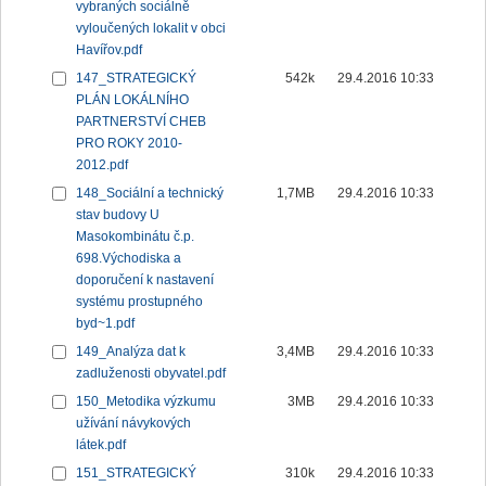
vybraných sociálně
vyloučených lokalit v obci
Havířov.pdf
147_STRATEGICKÝ
542k
29.4.2016 10:33
PLÁN LOKÁLNÍHO
PARTNERSTVÍ CHEB
PRO ROKY 2010-
2012.pdf
148_Sociální a technický
1,7MB
29.4.2016 10:33
stav budovy U
Masokombinátu č.p.
698.Východiska a
doporučení k nastavení
systému prostupného
byd~1.pdf
149_Analýza dat k
3,4MB
29.4.2016 10:33
zadluženosti obyvatel.pdf
150_Metodika výzkumu
3MB
29.4.2016 10:33
užívání návykových
látek.pdf
151_STRATEGICKÝ
310k
29.4.2016 10:33