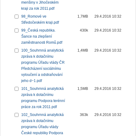
menšiny v Jihočeském
kraji za rok 2011.pdf
98_Romové ve
1,7MB
29.4.2016 10:32
Středočeském kraji.pdf
99_Česká republika.
430k
29.4.2016 10:32
Šance na zlepšení
zaměstnanosti Romů.pdf
100_Souhrnná analytická
1,4MB
29.4.2016 10:32
zpráva k dotačnímu
programu Úřadu vlády ČR
Předcházení sociálnímu
vyloučení a odstraňování
jeho d~1.pdf
101_Souhrnná analytická
1,5MB
29.4.2016 10:32
zpráva k dotačnímu
programu Podpora terénní
práce za rok 2011.pdf
102_Souhrnná analytická
363k
29.4.2016 10:32
zpráva k dotačnímu
programu Úřadu vlády
České republiky Podpora