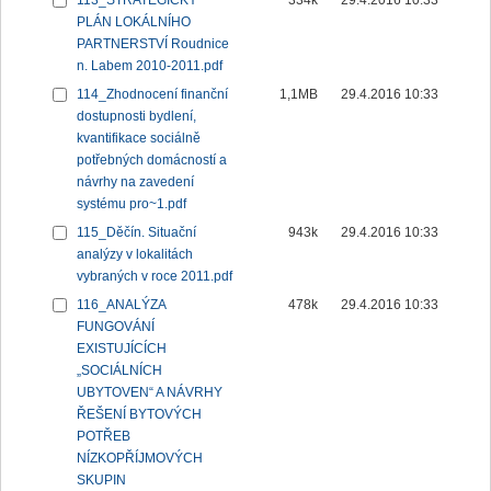
113_STRATEGICKÝ
334k
29.4.2016 10:33
PLÁN LOKÁLNÍHO
PARTNERSTVÍ Roudnice
n. Labem 2010-2011.pdf
114_Zhodnocení finanční
1,1MB
29.4.2016 10:33
dostupnosti bydlení,
kvantifikace sociálně
potřebných domácností a
návrhy na zavedení
systému pro~1.pdf
115_Děčín. Situační
943k
29.4.2016 10:33
analýzy v lokalitách
vybraných v roce 2011.pdf
116_ANALÝZA
478k
29.4.2016 10:33
FUNGOVÁNÍ
EXISTUJÍCÍCH
„SOCIÁLNÍCH
UBYTOVEN“ A NÁVRHY
ŘEŠENÍ BYTOVÝCH
POTŘEB
NÍZKOPŘÍJMOVÝCH
SKUPIN