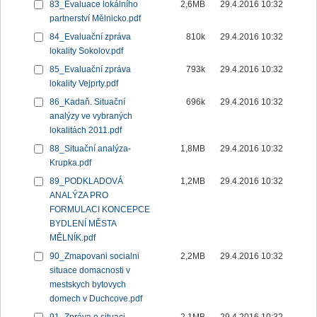
83_Evaluace lokálního
2,6MB
29.4.2016 10:32
partnerství Mělnicko.pdf
84_Evaluační zpráva
810k
29.4.2016 10:32
lokality Sokolov.pdf
85_Evaluační zpráva
793k
29.4.2016 10:32
lokality Vejprty.pdf
86_Kadaň. Situační
696k
29.4.2016 10:32
analýzy ve vybraných
lokalitách 2011.pdf
88_Situační analýza-
1,8MB
29.4.2016 10:32
Krupka.pdf
89_PODKLADOVÁ
1,2MB
29.4.2016 10:32
ANALÝZA PRO
FORMULACI KONCEPCE
BYDLENÍ MĚSTA
MĚLNÍK.pdf
90_Zmapovani socialni
2,2MB
29.4.2016 10:32
situace domacnosti v
mestskych bytovych
domech v Duchcove.pdf