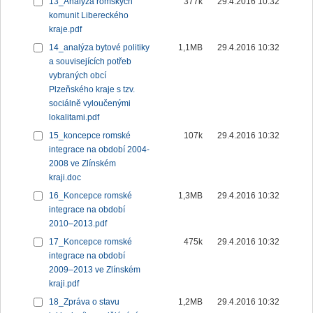
13_Analýza romských
377k
29.4.2016 10:32
komunit Libereckého
kraje.pdf
14_analýza bytové politiky
1,1MB
29.4.2016 10:32
a souvisejících potřeb
vybraných obcí
Plzeňského kraje s tzv.
sociálně vyloučenými
lokalitami.pdf
15_koncepce romské
107k
29.4.2016 10:32
integrace na období 2004-
2008 ve Zlínském
kraji.doc
16_Koncepce romské
1,3MB
29.4.2016 10:32
integrace na období
2010–2013.pdf
17_Koncepce romské
475k
29.4.2016 10:32
integrace na období
2009–2013 ve Zlínském
kraji.pdf
18_Zpráva o stavu
1,2MB
29.4.2016 10:32