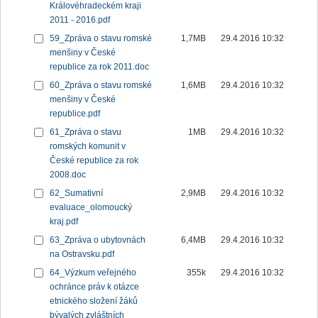
Královéhradeckém kraji
2011 - 2016.pdf
59_Zpráva o stavu romské
1,7MB
29.4.2016 10:32
menšiny v České
republice za rok 2011.doc
60_Zpráva o stavu romské
1,6MB
29.4.2016 10:32
menšiny v České
republice.pdf
61_Zpráva o stavu
1MB
29.4.2016 10:32
romských komunit v
České republice za rok
2008.doc
62_Sumativní
2,9MB
29.4.2016 10:32
evaluace_olomoucký
kraj.pdf
63_Zpráva o ubytovnách
6,4MB
29.4.2016 10:32
na Ostravsku.pdf
64_Výzkum veřejného
355k
29.4.2016 10:32
ochránce práv k otázce
etnického složení žáků
bývalých zvláštních