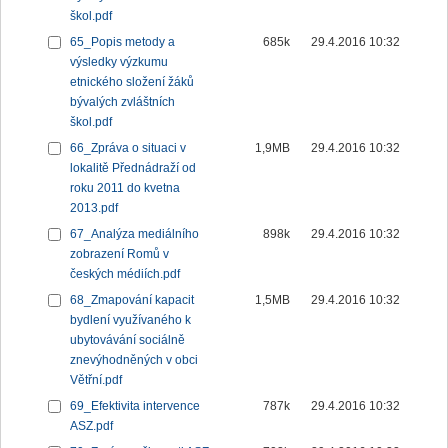
škol.pdf
65_Popis metody a
685k
29.4.2016 10:32
výsledky výzkumu
etnického složení žáků
bývalých zvláštních
škol.pdf
66_Zpráva o situaci v
1,9MB
29.4.2016 10:32
lokalitě Přednádraží od
roku 2011 do kvetna
2013.pdf
67_Analýza mediálního
898k
29.4.2016 10:32
zobrazení Romů v
českých médiích.pdf
68_Zmapování kapacit
1,5MB
29.4.2016 10:32
bydlení využívaného k
ubytovávání sociálně
znevýhodněných v obci
Větřní.pdf
69_Efektivita intervence
787k
29.4.2016 10:32
ASZ.pdf