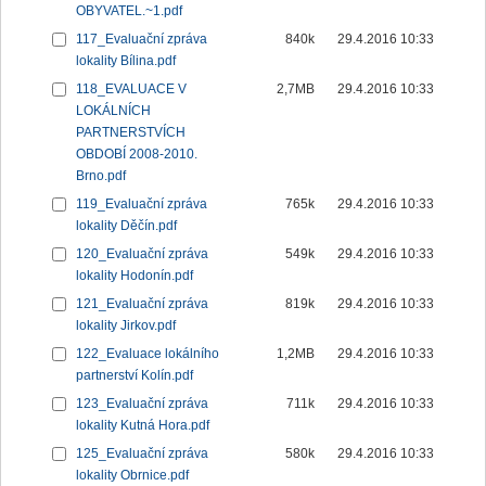
OBYVATEL.~1.pdf
117_Evaluační zpráva
840k
29.4.2016 10:33
lokality Bílina.pdf
118_EVALUACE V
2,7MB
29.4.2016 10:33
LOKÁLNÍCH
PARTNERSTVÍCH
OBDOBÍ 2008-2010.
Brno.pdf
119_Evaluační zpráva
765k
29.4.2016 10:33
lokality Děčín.pdf
120_Evaluační zpráva
549k
29.4.2016 10:33
lokality Hodonín.pdf
121_Evaluační zpráva
819k
29.4.2016 10:33
lokality Jirkov.pdf
122_Evaluace lokálního
1,2MB
29.4.2016 10:33
partnerství Kolín.pdf
123_Evaluační zpráva
711k
29.4.2016 10:33
lokality Kutná Hora.pdf
125_Evaluační zpráva
580k
29.4.2016 10:33
lokality Obrnice.pdf