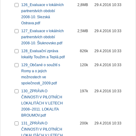
126_Evaluace v lokálních
2,8MB
29.4.2016 10:33
partnerstvích období
2008-10. Slezská
Ostrava.pdf
127_Evaluace v lokálních
2,5MB
29.4.2016 10:33
partnerstvích období
2008-10. Šluknovsko.pdf
128_Evaluační zpráva
826k
29.4.2016 10:33
lokality Toužim a Teplá.pdf
129_Občané o soužití s
120k
29.4.2016 10:33
Romy a o jejich
možnostech ve
společnosti_2009.pdf
130_ZPRÁVA O
197k
29.4.2016 10:33
ČINNOSTI V PILOTNÍCH
LOKALITÁCH V LETECH
2008–2011. LOKALITA
BROUMOV.pdf
131_ZPRÁVA O
200k
29.4.2016 10:33
ČINNOSTI V PILOTNÍCH
LOKALITÁCH V LETECH