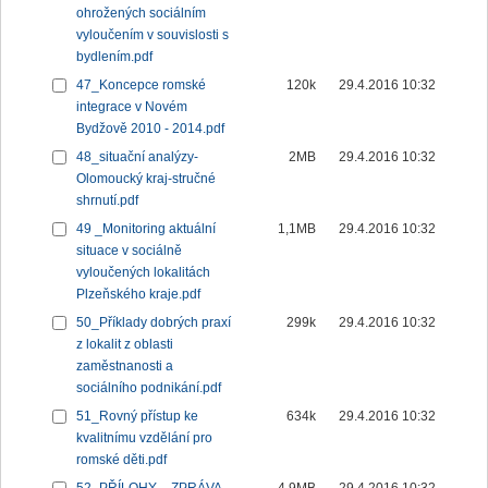
ohrožených sociálním
vyloučením v souvislosti s
bydlením.pdf
47_Koncepce romské
120k
29.4.2016 10:32
integrace v Novém
Bydžově 2010 - 2014.pdf
48_situační analýzy-
2MB
29.4.2016 10:32
Olomoucký kraj-stručné
shrnutí.pdf
49 _Monitoring aktuální
1,1MB
29.4.2016 10:32
situace v sociálně
vyloučených lokalitách
Plzeňského kraje.pdf
50_Příklady dobrých praxí
299k
29.4.2016 10:32
z lokalit z oblasti
zaměstnanosti a
sociálního podnikání.pdf
51_Rovný přístup ke
634k
29.4.2016 10:32
kvalitnímu vzdělání pro
romské děti.pdf