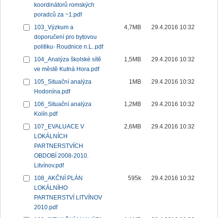
koordinátorů romských
poradců za ~1.pdf
103_Výzkum a
4,7MB
29.4.2016 10:32
doporučení pro bytovou
politiku- Roudnice n.L..pdf
104_Analýza školské sítě
1,5MB
29.4.2016 10:32
ve městě Kutná Hora.pdf
105_Situační analýza
1MB
29.4.2016 10:32
Hodonína.pdf
106_Situační analýza
1,2MB
29.4.2016 10:32
Kolín.pdf
107_EVALUACE V
2,6MB
29.4.2016 10:32
LOKÁLNÍCH
PARTNERSTVÍCH
OBDOBÍ 2008-2010.
Litvínov.pdf
108_AKČNÍ PLÁN
595k
29.4.2016 10:32
LOKÁLNÍHO
PARTNERSTVÍ LITVÍNOV
2010.pdf