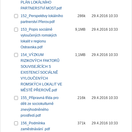
PLÁN LOKÁLNÍHO
PARTNERSTVÍ MOST.pdf
152_Perspektivy lokálního
286k
29.4.2016 10:33
partnerství Přerov.pdf
153_Popis sociálně
9,1MB
29.4.2016 10:33
vyloučených romských
lokalit v regionu
Ostravska.pdf
154_VÝZKUM
1,1MB
29.4.2016 10:33
RIZIKOVÝCH FAKTORŮ
SOUVISEJÍCÍCH S
EXISTENCÍ SOCIÁLNĚ
VYLOUČENÝCH
ROMSKÝCH LOKALIT VE
MĚSTĚ PŘEROVĚ.pdf
155_Přípravná třída pro
216k
29.4.2016 10:33
děti ze sociokulturně
znevýhodněného
prostředí.pdf
156_Podmínka
371k
29.4.2016 10:33
zaměstnávání .pdf