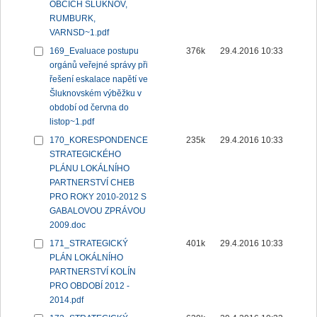
OBCÍCH ŠLUKNOV,
RUMBURK,
VARNSD~1.pdf
169_Evaluace postupu
376k
29.4.2016 10:33
orgánů veřejné správy při
řešení eskalace napětí ve
Šluknovském výběžku v
období od června do
listop~1.pdf
170_KORESPONDENCE
235k
29.4.2016 10:33
STRATEGICKÉHO
PLÁNU LOKÁLNÍHO
PARTNERSTVÍ CHEB
PRO ROKY 2010-2012 S
GABALOVOU ZPRÁVOU
2009.doc
171_STRATEGICKÝ
401k
29.4.2016 10:33
PLÁN LOKÁLNÍHO
PARTNERSTVÍ KOLÍN
PRO OBDOBÍ 2012 -
2014.pdf