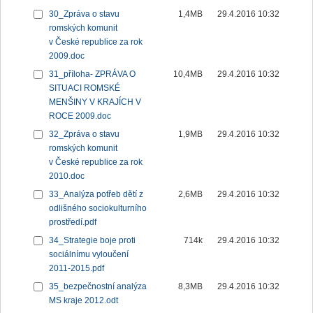
30_Zpráva o stavu
1,4MB
29.4.2016 10:32
romských komunit
v České republice za rok
2009.doc
31_příloha- ZPRÁVA O
10,4MB
29.4.2016 10:32
SITUACI ROMSKÉ
MENŠINY V KRAJÍCH V
ROCE 2009.doc
32_Zpráva o stavu
1,9MB
29.4.2016 10:32
romských komunit
v České republice za rok
2010.doc
33_Analýza potřeb dětí z
2,6MB
29.4.2016 10:32
odlišného sociokulturního
prostředí.pdf
34_Strategie boje proti
714k
29.4.2016 10:32
sociálnímu vyloučení
2011-2015.pdf
35_bezpečnostní analýza
8,3MB
29.4.2016 10:32
MS kraje 2012.odt