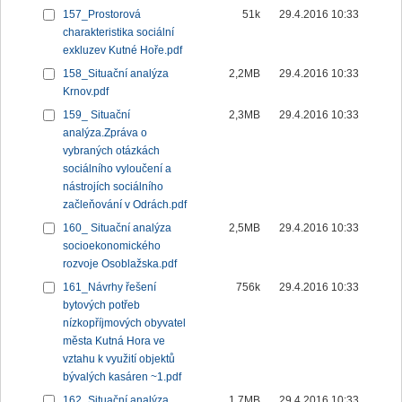
157_Prostorová
51k
29.4.2016 10:33
charakteristika sociální
exkluzev Kutné Hoře.pdf
158_Situační analýza
2,2MB
29.4.2016 10:33
Krnov.pdf
159_ Situační
2,3MB
29.4.2016 10:33
analýza.Zpráva o
vybraných otázkách
sociálního vyloučení a
nástrojích sociálního
začleňování v Odrách.pdf
160_ Situační analýza
2,5MB
29.4.2016 10:33
socioekonomického
rozvoje Osoblažska.pdf
161_Návrhy řešení
756k
29.4.2016 10:33
bytových potřeb
nízkopříjmových obyvatel
města Kutná Hora ve
vztahu k využití objektů
bývalých kasáren ~1.pdf
162_Situační analýza
1,7MB
29.4.2016 10:33