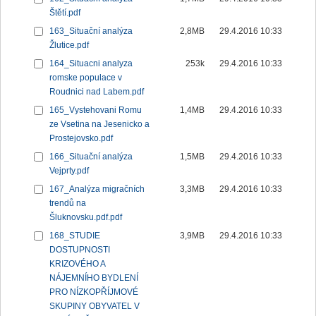
Štětí.pdf
163_Situační analýza
2,8MB
29.4.2016 10:33
Žlutice.pdf
164_Situacni analyza
253k
29.4.2016 10:33
romske populace v
Roudnici nad Labem.pdf
165_Vystehovani Romu
1,4MB
29.4.2016 10:33
ze Vsetina na Jesenicko a
Prostejovsko.pdf
166_Situační analýza
1,5MB
29.4.2016 10:33
Vejprty.pdf
167_Analýza migračních
3,3MB
29.4.2016 10:33
trendů na
Šluknovsku.pdf.pdf
168_STUDIE
3,9MB
29.4.2016 10:33
DOSTUPNOSTI
KRIZOVÉHO A
NÁJEMNÍHO BYDLENÍ
PRO NÍZKOPŘÍJMOVÉ
SKUPINY OBYVATEL V