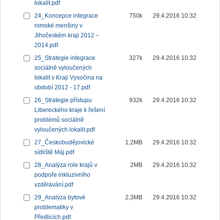
lokalit.pdf
24_Koncepce integrace
750k
29.4.2016 10:32
romské menšiny v
Jihočeském kraji 2012 –
2014.pdf
25_Strategie integrace
327k
29.4.2016 10:32
sociálně vyloučených
lokalit v Kraji Vysočina na
období 2012 - 17.pdf
26_Strategie přístupu
932k
29.4.2016 10:32
Libereckého kraje k řešení
problémů sociálně
vyloučených lokalit.pdf
27_Českobudějovické
1,2MB
29.4.2016 10:32
sídliště Máj.pdf
28_Analýza role krajů v
2MB
29.4.2016 10:32
podpoře inkluzivního
vzdělávání.pdf
29_Analýza bytové
2,3MB
29.4.2016 10:32
problematiky v
Předlicích.pdf