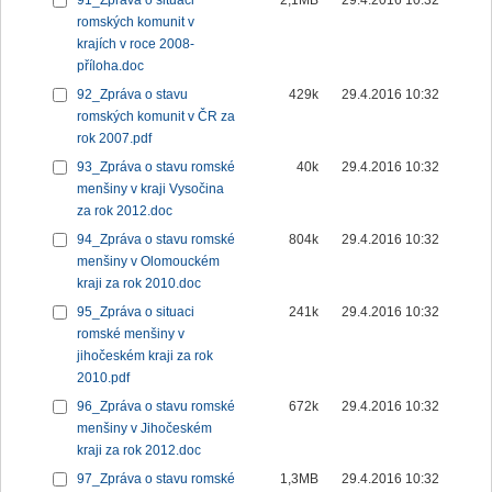
91_Zpráva o situaci
2,1MB
29.4.2016 10:32
romských komunit v
krajích v roce 2008-
příloha.doc
92_Zpráva o stavu
429k
29.4.2016 10:32
romských komunit v ČR za
rok 2007.pdf
93_Zpráva o stavu romské
40k
29.4.2016 10:32
menšiny v kraji Vysočina
za rok 2012.doc
94_Zpráva o stavu romské
804k
29.4.2016 10:32
menšiny v Olomouckém
kraji za rok 2010.doc
95_Zpráva o situaci
241k
29.4.2016 10:32
romské menšiny v
jihočeském kraji za rok
2010.pdf
96_Zpráva o stavu romské
672k
29.4.2016 10:32
menšiny v Jihočeském
kraji za rok 2012.doc
97_Zpráva o stavu romské
1,3MB
29.4.2016 10:32