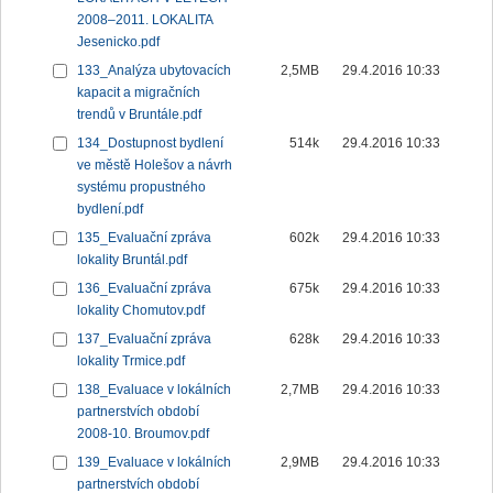
2008–2011. LOKALITA
Jesenicko.pdf
133_Analýza ubytovacích
2,5MB
29.4.2016 10:33
kapacit a migračních
trendů v Bruntále.pdf
134_Dostupnost bydlení
514k
29.4.2016 10:33
ve městě Holešov a návrh
systému propustného
bydlení.pdf
135_Evaluační zpráva
602k
29.4.2016 10:33
lokality Bruntál.pdf
136_Evaluační zpráva
675k
29.4.2016 10:33
lokality Chomutov.pdf
137_Evaluační zpráva
628k
29.4.2016 10:33
lokality Trmice.pdf
138_Evaluace v lokálních
2,7MB
29.4.2016 10:33
partnerstvích období
2008-10. Broumov.pdf
139_Evaluace v lokálních
2,9MB
29.4.2016 10:33
partnerstvích období