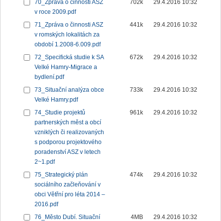
70_Zpráva o činnosti ASZ
702k
29.4.2016 10:32
v roce 2009.pdf
71_Zpráva o činnosti ASZ
441k
29.4.2016 10:32
v romských lokalitách za
období 1.2008-6.009.pdf
72_Specifická studie k SA
672k
29.4.2016 10:32
Velké Hamry-Migrace a
bydlení.pdf
73_Situační analýza obce
733k
29.4.2016 10:32
Velké Hamry.pdf
74_Studie projektů
961k
29.4.2016 10:32
partnerských měst a obcí
vzniklých či realizovaných
s podporou projektového
poradenství ASZ v letech
2~1.pdf
75_Strategický plán
474k
29.4.2016 10:32
sociálního začleňování v
obci Větřní pro léta 2014 –
2016.pdf
76_Město Dubí. Situační
4MB
29.4.2016 10:32