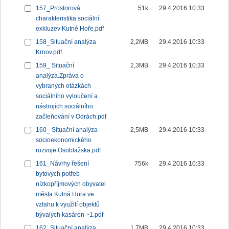
157_Prostorová
51k
29.4.2016 10:33
charakteristika sociální
exkluzev Kutné Hoře.pdf
158_Situační analýza
2,2MB
29.4.2016 10:33
Krnov.pdf
159_ Situační
2,3MB
29.4.2016 10:33
analýza.Zpráva o
vybraných otázkách
sociálního vyloučení a
nástrojích sociálního
začleňování v Odrách.pdf
160_ Situační analýza
2,5MB
29.4.2016 10:33
socioekonomického
rozvoje Osoblažska.pdf
161_Návrhy řešení
756k
29.4.2016 10:33
bytových potřeb
nízkopříjmových obyvatel
města Kutná Hora ve
vztahu k využití objektů
bývalých kasáren ~1.pdf
162_Situační analýza
1,7MB
29.4.2016 10:33