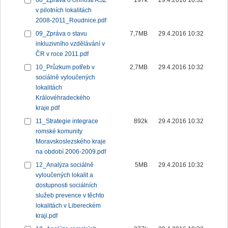
08_Zpráva o činnosti ASZ
197k
29.4.2016 10:32
v pilotních lokalitách
2008-2011_Roudnice.pdf
09_Zpráva o stavu
7,7MB
29.4.2016 10:32
inkluzivního vzdělávání v
ČR v roce 2011.pdf
10_Průzkum potřeb v
2,7MB
29.4.2016 10:32
sociálně vyloučených
lokalitách
Královéhradeckého
kraje.pdf
11_Strategie integrace
892k
29.4.2016 10:32
romské komunity
Moravskoslezského kraje
na období 2006-2009.pdf
12_Analýza sociálně
5MB
29.4.2016 10:32
vyloučených lokalit a
dostupnosti sociálních
služeb prevence v těchto
lokalitách v Libereckém
kraji.pdf