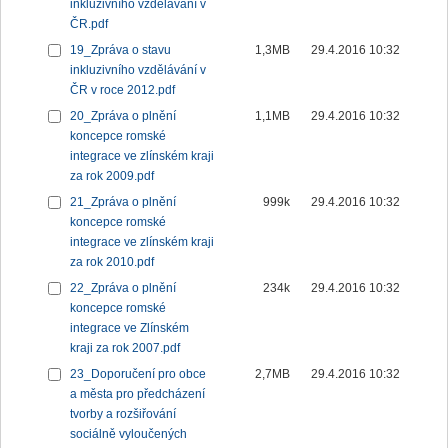
inkluzivního vzdělávání v
ČR.pdf
19_Zpráva o stavu
1,3MB
29.4.2016 10:32
inkluzivního vzdělávání v
ČR v roce 2012.pdf
20_Zpráva o plnění
1,1MB
29.4.2016 10:32
koncepce romské
integrace ve zlínském kraji
za rok 2009.pdf
21_Zpráva o plnění
999k
29.4.2016 10:32
koncepce romské
integrace ve zlínském kraji
za rok 2010.pdf
22_Zpráva o plnění
234k
29.4.2016 10:32
koncepce romské
integrace ve Zlínském
kraji za rok 2007.pdf
23_Doporučení pro obce
2,7MB
29.4.2016 10:32
a města pro předcházení
tvorby a rozšiřování
sociálně vyloučených