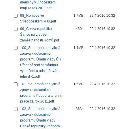
menšiny v Jihočeském
kraji za rok 2011.pdf
98_Romové ve
1,7MB
29.4.2016 10:32
Středočeském kraji.pdf
99_Česká republika.
430k
29.4.2016 10:32
Šance na zlepšení
zaměstnanosti Romů.pdf
100_Souhrnná analytická
1,4MB
29.4.2016 10:32
zpráva k dotačnímu
programu Úřadu vlády ČR
Předcházení sociálnímu
vyloučení a odstraňování
jeho d~1.pdf
101_Souhrnná analytická
1,5MB
29.4.2016 10:32
zpráva k dotačnímu
programu Podpora terénní
práce za rok 2011.pdf
102_Souhrnná analytická
363k
29.4.2016 10:32
zpráva k dotačnímu
programu Úřadu vlády
České republiky Podpora