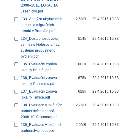
2008–2011. LOKALITA
Jesenicko.pdf
133_Analýza ubytovacích
2,5MB
29.4.2016 10:33
kapacit a migračních
trendů v Bruntále.pdf
134_Dostupnost bydlení
514k
29.4.2016 10:33
ve městě Holešov a návrh
systému propustného
bydlení.pdf
135_Evaluační zpráva
602k
29.4.2016 10:33
lokality Bruntál.pdf
136_Evaluační zpráva
675k
29.4.2016 10:33
lokality Chomutov.pdf
137_Evaluační zpráva
628k
29.4.2016 10:33
lokality Trmice.pdf
138_Evaluace v lokálních
2,7MB
29.4.2016 10:33
partnerstvích období
2008-10. Broumov.pdf
139_Evaluace v lokálních
2,9MB
29.4.2016 10:33
partnerstvích období