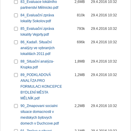
83_Evaluace lokálního
2,6MB
29.4.2016 10:32
partnerství Mělnicko.pdf
84_Evaluační zpráva
810k
29.4.2016 10:32
lokality Sokolov.pdf
85_Evaluační zpráva
793k
29.4.2016 10:32
lokality Vejprty.pdf
86_Kadaň. Situační
696k
29.4.2016 10:32
analýzy ve vybraných
lokalitách 2011.pdf
88_Situační analýza-
1,8MB
29.4.2016 10:32
Krupka.pdf
89_PODKLADOVÁ
1,2MB
29.4.2016 10:32
ANALÝZA PRO
FORMULACI KONCEPCE
BYDLENÍ MĚSTA
MĚLNÍK.pdf
90_Zmapovani socialni
2,2MB
29.4.2016 10:32
situace domacnosti v
mestskych bytovych
domech v Duchcove.pdf