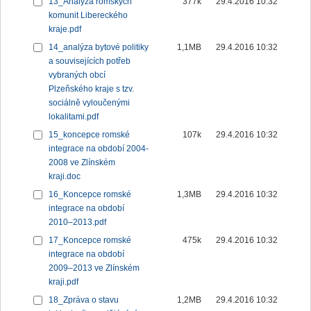
13_Analýza romských
377k
29.4.2016 10:32
komunit Libereckého
kraje.pdf
14_analýza bytové politiky
1,1MB
29.4.2016 10:32
a souvisejících potřeb
vybraných obcí
Plzeňského kraje s tzv.
sociálně vyloučenými
lokalitami.pdf
15_koncepce romské
107k
29.4.2016 10:32
integrace na období 2004-
2008 ve Zlínském
kraji.doc
16_Koncepce romské
1,3MB
29.4.2016 10:32
integrace na období
2010–2013.pdf
17_Koncepce romské
475k
29.4.2016 10:32
integrace na období
2009–2013 ve Zlínském
kraji.pdf
18_Zpráva o stavu
1,2MB
29.4.2016 10:32