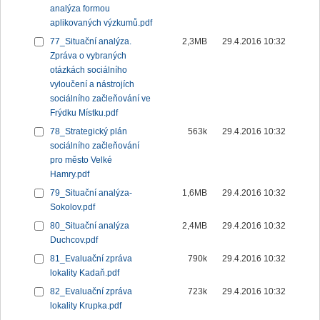
analýza formou
aplikovaných výzkumů.pdf
77_Situační analýza.
2,3MB
29.4.2016 10:32
Zpráva o vybraných
otázkách sociálního
vyloučení a nástrojích
sociálního začleňování ve
Frýdku Místku.pdf
78_Strategický plán
563k
29.4.2016 10:32
sociálního začleňování
pro město Velké
Hamry.pdf
79_Situační analýza-
1,6MB
29.4.2016 10:32
Sokolov.pdf
80_Situační analýza
2,4MB
29.4.2016 10:32
Duchcov.pdf
81_Evaluační zpráva
790k
29.4.2016 10:32
lokality Kadaň.pdf
82_Evaluační zpráva
723k
29.4.2016 10:32
lokality Krupka.pdf