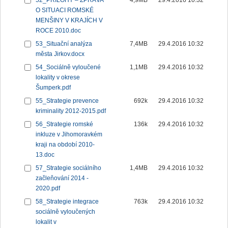
52_PŘÍLOHY – ZPRÁVA
4,9MB
29.4.2016 10:32
O SITUACI ROMSKÉ
MENŠINY V KRAJÍCH V
ROCE 2010.doc
53_Situační analýza
7,4MB
29.4.2016 10:32
města Jirkov.docx
54_Sociálně vyloučené
1,1MB
29.4.2016 10:32
lokality v okrese
Šumperk.pdf
55_Strategie prevence
692k
29.4.2016 10:32
kriminality 2012-2015.pdf
56_Strategie romské
136k
29.4.2016 10:32
inkluze v Jihomoravkém
kraji na období 2010-
13.doc
57_Strategie sociálního
1,4MB
29.4.2016 10:32
začleňování 2014 -
2020.pdf
58_Strategie integrace
763k
29.4.2016 10:32
sociálně vyloučených
lokalit v