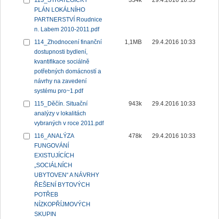
113_STRATEGICKÝ
334k
29.4.2016 10:33
PLÁN LOKÁLNÍHO
PARTNERSTVÍ Roudnice
n. Labem 2010-2011.pdf
114_Zhodnocení finanční
1,1MB
29.4.2016 10:33
dostupnosti bydlení,
kvantifikace sociálně
potřebných domácností a
návrhy na zavedení
systému pro~1.pdf
115_Děčín. Situační
943k
29.4.2016 10:33
analýzy v lokalitách
vybraných v roce 2011.pdf
116_ANALÝZA
478k
29.4.2016 10:33
FUNGOVÁNÍ
EXISTUJÍCÍCH
„SOCIÁLNÍCH
UBYTOVEN“ A NÁVRHY
ŘEŠENÍ BYTOVÝCH
POTŘEB
NÍZKOPŘÍJMOVÝCH
SKUPIN