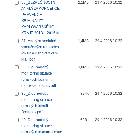
36_BEZPEČNOSTNÍ
2,1MB
29.4.2016 10:32
ANALÝZA KONCEPCE
PREVENCE
KRIMINALITY
KARLOVARSKÉHO
KRAJE 2013 – 2016.doc
37_Analýza sociálně
1,4MB
29.4.2016 10:32
vyloučených romských
lokalit v Karlovarském
kraji.pdf
38_Dlouhodobý
3,8MB
29.4.2016 10:32
monitoring situace
romských komunit-
moravské lokality.pdf
39_Dlouhodobý
824k
29.4.2016 10:32
monitoring situace
romských lokalit-
Broumov.pdf
40_Dlouhodobý
698k
29.4.2016 10:32
monitoring situace
romských lokalitn- české