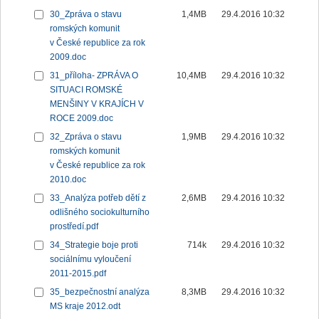
30_Zpráva o stavu
1,4MB
29.4.2016 10:32
romských komunit
v České republice za rok
2009.doc
31_příloha- ZPRÁVA O
10,4MB
29.4.2016 10:32
SITUACI ROMSKÉ
MENŠINY V KRAJÍCH V
ROCE 2009.doc
32_Zpráva o stavu
1,9MB
29.4.2016 10:32
romských komunit
v České republice za rok
2010.doc
33_Analýza potřeb dětí z
2,6MB
29.4.2016 10:32
odlišného sociokulturního
prostředí.pdf
34_Strategie boje proti
714k
29.4.2016 10:32
sociálnímu vyloučení
2011-2015.pdf
35_bezpečnostní analýza
8,3MB
29.4.2016 10:32
MS kraje 2012.odt