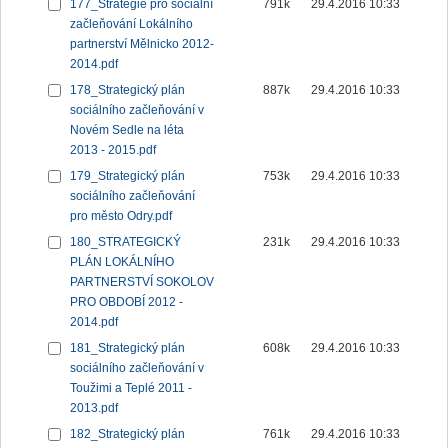
177_Strategie pro sociální
791k
29.4.2016 10:33
začleňování Lokálního
partnerství Mělnicko 2012-
2014.pdf
178_Strategický plán
887k
29.4.2016 10:33
sociálního začleňování v
Novém Sedle na léta
2013 - 2015.pdf
179_Strategický plán
753k
29.4.2016 10:33
sociálního začleňování
pro město Odry.pdf
180_STRATEGICKÝ
231k
29.4.2016 10:33
PLÁN LOKÁLNÍHO
PARTNERSTVÍ SOKOLOV
PRO OBDOBÍ 2012 -
2014.pdf
181_Strategický plán
608k
29.4.2016 10:33
sociálního začleňování v
Toužimi a Teplé 2011 -
2013.pdf
182_Strategický plán
761k
29.4.2016 10:33