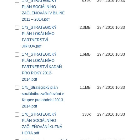
172_STRATEGICKÝ
639k
29.4.2016 10:33
PLÁN SOCIÁLNÍHO
ZAČLEŇOVÁNÍ V BÍLINĚ
2011 – 2014.pdf
173_STRATEGICKÝ
2,3MB
29.4.2016 10:33
PLÁN LOKÁLNÍHO
PARTNERSTVÍ
JIRKOV.pdf
174_STRATEGICKÝ
1,6MB
29.4.2016 10:33
PLÁN LOKÁLNÍHO
PARTNERSTVÍ KADAŇ
PRO ROKY 2012-
2014.pdf
175_Strategický plán
1,1MB
29.4.2016 10:33
sociálního začleňování v
Krupce pro období 2013-
2014.pdf
176_STRATEGICKÝ
330k
29.4.2016 10:33
PLÁN SOCIÁLNÍHO
ZAČLEŇOVÁNÍ KUTNÁ
HORA.pdf