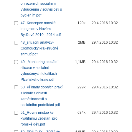
ohrožených sociálním
vyloučením v souvislosti s
bydlením.pdf
47_Koncepce romské
120k
29.4.2016 10:32
integrace v Novém
Bydžově 2010 - 2014.pdf
48_situační analýzy-
2MB
29.4.2016 10:32
Olomoucký kraj-stručné
shrnutí.pdf
49 _Monitoring aktuální
1,1MB
29.4.2016 10:32
situace v sociálně
vyloučených lokalitách
Plzeňského kraje.pdf
50_Příklady dobrých praxí
299k
29.4.2016 10:32
z lokalit z oblasti
zaměstnanosti a
sociálního podnikání.pdf
51_Rovný přístup ke
634k
29.4.2016 10:32
kvalitnímu vzdělání pro
romské děti.pdf