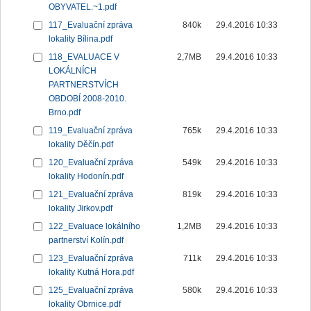
OBYVATEL.~1.pdf
117_Evaluační zpráva
840k
29.4.2016 10:33
lokality Bílina.pdf
118_EVALUACE V
2,7MB
29.4.2016 10:33
LOKÁLNÍCH
PARTNERSTVÍCH
OBDOBÍ 2008-2010.
Brno.pdf
119_Evaluační zpráva
765k
29.4.2016 10:33
lokality Děčín.pdf
120_Evaluační zpráva
549k
29.4.2016 10:33
lokality Hodonín.pdf
121_Evaluační zpráva
819k
29.4.2016 10:33
lokality Jirkov.pdf
122_Evaluace lokálního
1,2MB
29.4.2016 10:33
partnerství Kolín.pdf
123_Evaluační zpráva
711k
29.4.2016 10:33
lokality Kutná Hora.pdf
125_Evaluační zpráva
580k
29.4.2016 10:33
lokality Obrnice.pdf