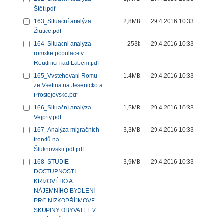
Štětí.pdf
163_Situační analýza
2,8MB
29.4.2016 10:33
Žlutice.pdf
164_Situacni analyza
253k
29.4.2016 10:33
romske populace v
Roudnici nad Labem.pdf
165_Vystehovani Romu
1,4MB
29.4.2016 10:33
ze Vsetina na Jesenicko a
Prostejovsko.pdf
166_Situační analýza
1,5MB
29.4.2016 10:33
Vejprty.pdf
167_Analýza migračních
3,3MB
29.4.2016 10:33
trendů na
Šluknovsku.pdf.pdf
168_STUDIE
3,9MB
29.4.2016 10:33
DOSTUPNOSTI
KRIZOVÉHO A
NÁJEMNÍHO BYDLENÍ
PRO NÍZKOPŘÍJMOVÉ
SKUPINY OBYVATEL V