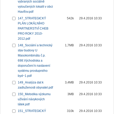
vybraných sociálně
vyloučených lokalit v obci
Havířov.pdf
147_STRATEGICKÝ
542k
29.4.2016 10:33
PLÁN LOKÁLNÍHO
PARTNERSTVÍ CHEB
PRO ROKY 2010-
2012.pdf
148_Sociální a technický
1,7MB
29.4.2016 10:33
stav budovy U
Masokombinátu č.p.
698.Východiska a
doporučení k nastavení
systému prostupného
byd~1.pdf
149_Analýza dat k
3,4MB
29.4.2016 10:33
zadluženosti obyvatel.pdf
150_Metodika výzkumu
3MB
29.4.2016 10:33
užívání návykových
látek.pdf
151_STRATEGICKÝ
310k
29.4.2016 10:33