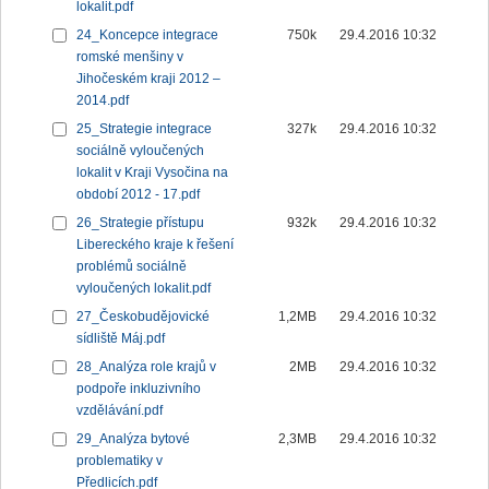
lokalit.pdf
24_Koncepce integrace
750k
29.4.2016 10:32
romské menšiny v
Jihočeském kraji 2012 –
2014.pdf
25_Strategie integrace
327k
29.4.2016 10:32
sociálně vyloučených
lokalit v Kraji Vysočina na
období 2012 - 17.pdf
26_Strategie přístupu
932k
29.4.2016 10:32
Libereckého kraje k řešení
problémů sociálně
vyloučených lokalit.pdf
27_Českobudějovické
1,2MB
29.4.2016 10:32
sídliště Máj.pdf
28_Analýza role krajů v
2MB
29.4.2016 10:32
podpoře inkluzivního
vzdělávání.pdf
29_Analýza bytové
2,3MB
29.4.2016 10:32
problematiky v
Předlicích.pdf