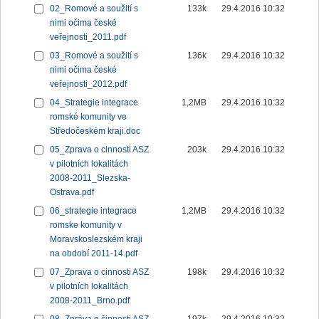
02_Romové a soužití s
133k
29.4.2016 10:32
nimi očima české
veřejnosti_2011.pdf
03_Romové a soužití s
136k
29.4.2016 10:32
nimi očima české
veřejnosti_2012.pdf
04_Strategie integrace
1,2MB
29.4.2016 10:32
romské komunity ve
Středočeském kraji.doc
05_Zprava o cinnosti ASZ
203k
29.4.2016 10:32
v pilotních lokalitách
2008-2011_Slezska-
Ostrava.pdf
06_strategie integrace
1,2MB
29.4.2016 10:32
romske komunity v
Moravskoslezském kraji
na období 2011-14.pdf
07_Zprava o cinnosti ASZ
198k
29.4.2016 10:32
v pilotních lokalitách
2008-2011_Brno.pdf