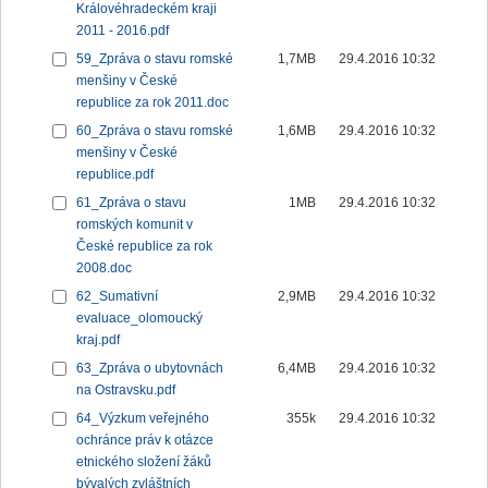
Královéhradeckém kraji
2011 - 2016.pdf
59_Zpráva o stavu romské
1,7MB
29.4.2016 10:32
menšiny v České
republice za rok 2011.doc
60_Zpráva o stavu romské
1,6MB
29.4.2016 10:32
menšiny v České
republice.pdf
61_Zpráva o stavu
1MB
29.4.2016 10:32
romských komunit v
České republice za rok
2008.doc
62_Sumativní
2,9MB
29.4.2016 10:32
evaluace_olomoucký
kraj.pdf
63_Zpráva o ubytovnách
6,4MB
29.4.2016 10:32
na Ostravsku.pdf
64_Výzkum veřejného
355k
29.4.2016 10:32
ochránce práv k otázce
etnického složení žáků
bývalých zvláštních