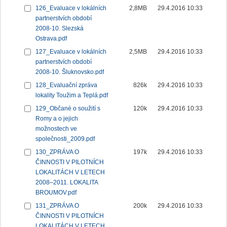
126_Evaluace v lokálních
2,8MB
29.4.2016 10:33
partnerstvích období
2008-10. Slezská
Ostrava.pdf
127_Evaluace v lokálních
2,5MB
29.4.2016 10:33
partnerstvích období
2008-10. Šluknovsko.pdf
128_Evaluační zpráva
826k
29.4.2016 10:33
lokality Toužim a Teplá.pdf
129_Občané o soužití s
120k
29.4.2016 10:33
Romy a o jejich
možnostech ve
společnosti_2009.pdf
130_ZPRÁVA O
197k
29.4.2016 10:33
ČINNOSTI V PILOTNÍCH
LOKALITÁCH V LETECH
2008–2011. LOKALITA
BROUMOV.pdf
131_ZPRÁVA O
200k
29.4.2016 10:33
ČINNOSTI V PILOTNÍCH
LOKALITÁCH V LETECH