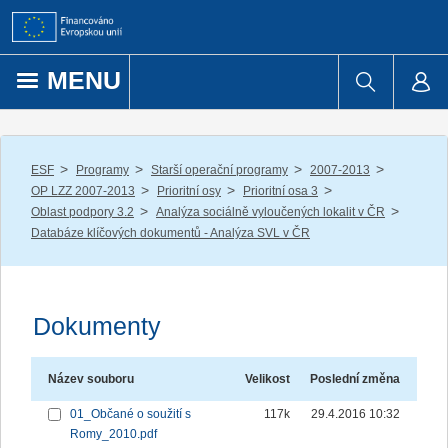
Přejít k obsahu
MENU
/
/
/
/
ESF
Programy
Starší operační programy
2007-2013
/
/
/
OP LZZ 2007-2013
Prioritní osy
Prioritní osa 3
/
/
Oblast podpory 3.2
Analýza sociálně vyloučených lokalit v ČR
Databáze klíčových dokumentů - Analýza SVL v ČR
Dokumenty
Název souboru
Velikost
Poslední změna
01_Občané o soužití s
117k
29.4.2016 10:32
Romy_2010.pdf