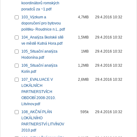
koordinátorů romských
poradců za ~1.pdf
103_Výzkum a
4,7MB
29.4.2016 10:32
doporučení pro bytovou
politiku- Roudnice n.L..pdf
104_Analýza školské sítě
1,5MB
29.4.2016 10:32
ve městě Kutná Hora.pdf
105_Situační analýza
1MB
29.4.2016 10:32
Hodonína.pdf
106_Situační analýza
1,2MB
29.4.2016 10:32
Kolín.pdf
107_EVALUACE V
2,6MB
29.4.2016 10:32
LOKÁLNÍCH
PARTNERSTVÍCH
OBDOBÍ 2008-2010.
Litvínov.pdf
108_AKČNÍ PLÁN
595k
29.4.2016 10:32
LOKÁLNÍHO
PARTNERSTVÍ LITVÍNOV
2010.pdf