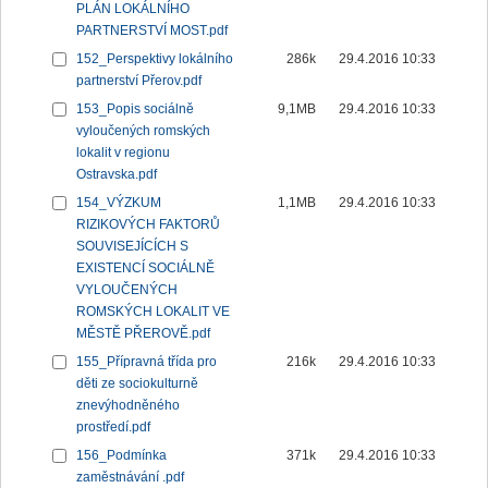
PLÁN LOKÁLNÍHO
PARTNERSTVÍ MOST.pdf
152_Perspektivy lokálního
286k
29.4.2016 10:33
partnerství Přerov.pdf
153_Popis sociálně
9,1MB
29.4.2016 10:33
vyloučených romských
lokalit v regionu
Ostravska.pdf
154_VÝZKUM
1,1MB
29.4.2016 10:33
RIZIKOVÝCH FAKTORŮ
SOUVISEJÍCÍCH S
EXISTENCÍ SOCIÁLNĚ
VYLOUČENÝCH
ROMSKÝCH LOKALIT VE
MĚSTĚ PŘEROVĚ.pdf
155_Přípravná třída pro
216k
29.4.2016 10:33
děti ze sociokulturně
znevýhodněného
prostředí.pdf
156_Podmínka
371k
29.4.2016 10:33
zaměstnávání .pdf