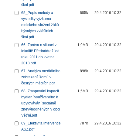
škol.pdf
65_Popis metody a
685k
29.4.2016 10:32
výsledky výzkumu
etnického složení žáků
bývalých zvláštních
škol.pdf
66_Zpráva o situaci v
1,9MB
29.4.2016 10:32
lokalitě Přednádraží od
roku 2011 do kvetna
2013.pdf
67_Analýza mediálního
898k
29.4.2016 10:32
zobrazení Romů v
českých médiích.pdf
68_Zmapování kapacit
1,5MB
29.4.2016 10:32
bydlení využívaného k
ubytovávání sociálně
znevýhodněných v obci
Větřní.pdf
69_Efektivita intervence
787k
29.4.2016 10:32
ASZ.pdf