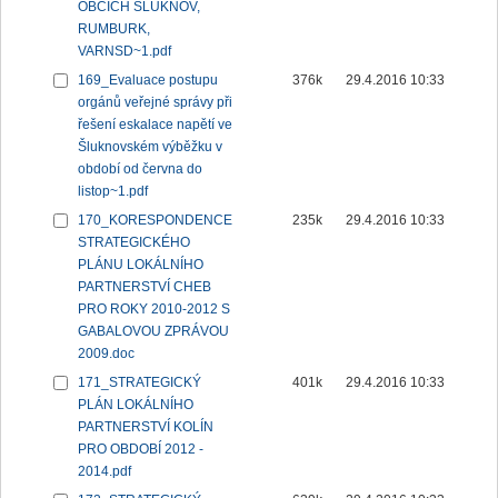
OBCÍCH ŠLUKNOV,
RUMBURK,
VARNSD~1.pdf
169_Evaluace postupu
376k
29.4.2016 10:33
orgánů veřejné správy při
řešení eskalace napětí ve
Šluknovském výběžku v
období od června do
listop~1.pdf
170_KORESPONDENCE
235k
29.4.2016 10:33
STRATEGICKÉHO
PLÁNU LOKÁLNÍHO
PARTNERSTVÍ CHEB
PRO ROKY 2010-2012 S
GABALOVOU ZPRÁVOU
2009.doc
171_STRATEGICKÝ
401k
29.4.2016 10:33
PLÁN LOKÁLNÍHO
PARTNERSTVÍ KOLÍN
PRO OBDOBÍ 2012 -
2014.pdf