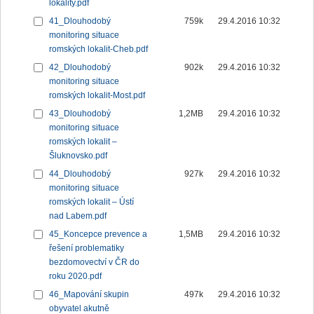
lokality.pdf
41_Dlouhodobý
759k
29.4.2016 10:32
monitoring situace
romských lokalit-Cheb.pdf
42_Dlouhodobý
902k
29.4.2016 10:32
monitoring situace
romských lokalit-Most.pdf
43_Dlouhodobý
1,2MB
29.4.2016 10:32
monitoring situace
romských lokalit –
Šluknovsko.pdf
44_Dlouhodobý
927k
29.4.2016 10:32
monitoring situace
romských lokalit – Ústí
nad Labem.pdf
45_Koncepce prevence a
1,5MB
29.4.2016 10:32
řešení problematiky
bezdomovectví v ČR do
roku 2020.pdf
46_Mapování skupin
497k
29.4.2016 10:32
obyvatel akutně