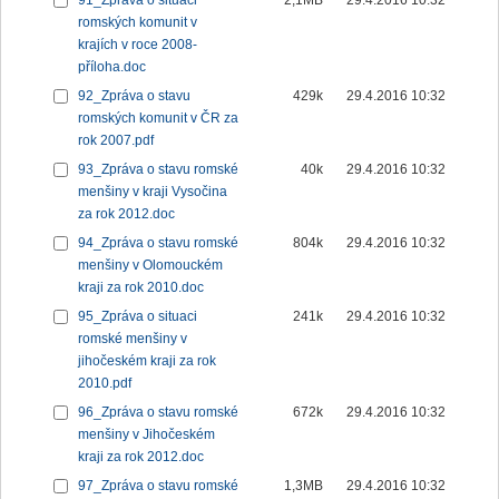
91_Zpráva o situaci
2,1MB
29.4.2016 10:32
romských komunit v
krajích v roce 2008-
příloha.doc
92_Zpráva o stavu
429k
29.4.2016 10:32
romských komunit v ČR za
rok 2007.pdf
93_Zpráva o stavu romské
40k
29.4.2016 10:32
menšiny v kraji Vysočina
za rok 2012.doc
94_Zpráva o stavu romské
804k
29.4.2016 10:32
menšiny v Olomouckém
kraji za rok 2010.doc
95_Zpráva o situaci
241k
29.4.2016 10:32
romské menšiny v
jihočeském kraji za rok
2010.pdf
96_Zpráva o stavu romské
672k
29.4.2016 10:32
menšiny v Jihočeském
kraji za rok 2012.doc
97_Zpráva o stavu romské
1,3MB
29.4.2016 10:32