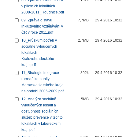
08_Zpráva o činnosti ASZ
197k
29.4.2016 10:32
v pilotních lokalitách
2008-2011_Roudnice.pdf
09_Zpráva o stavu
7,7MB
29.4.2016 10:32
inkluzivního vzdělávání v
ČR v roce 2011.pdf
10_Průzkum potřeb v
2,7MB
29.4.2016 10:32
sociálně vyloučených
lokalitách
Královéhradeckého
kraje.pdf
11_Strategie integrace
892k
29.4.2016 10:32
romské komunity
Moravskoslezského kraje
na období 2006-2009.pdf
12_Analýza sociálně
5MB
29.4.2016 10:32
vyloučených lokalit a
dostupnosti sociálních
služeb prevence v těchto
lokalitách v Libereckém
kraji.pdf