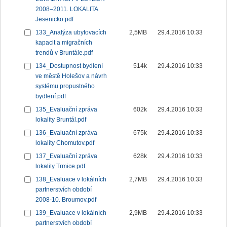
2008–2011. LOKALITA
Jesenicko.pdf
133_Analýza ubytovacích
2,5MB
29.4.2016 10:33
kapacit a migračních
trendů v Bruntále.pdf
134_Dostupnost bydlení
514k
29.4.2016 10:33
ve městě Holešov a návrh
systému propustného
bydlení.pdf
135_Evaluační zpráva
602k
29.4.2016 10:33
lokality Bruntál.pdf
136_Evaluační zpráva
675k
29.4.2016 10:33
lokality Chomutov.pdf
137_Evaluační zpráva
628k
29.4.2016 10:33
lokality Trmice.pdf
138_Evaluace v lokálních
2,7MB
29.4.2016 10:33
partnerstvích období
2008-10. Broumov.pdf
139_Evaluace v lokálních
2,9MB
29.4.2016 10:33
partnerstvích období