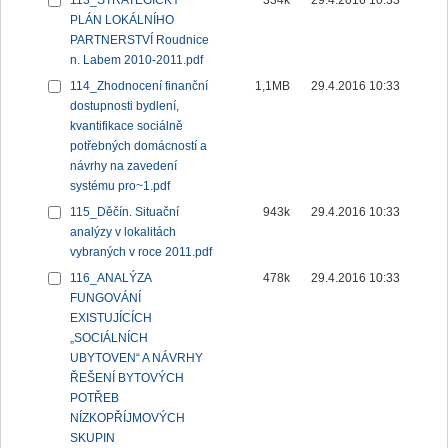
113_STRATEGICKÝ
334k
29.4.2016 10:33
PLÁN LOKÁLNÍHO
PARTNERSTVÍ Roudnice
n. Labem 2010-2011.pdf
114_Zhodnocení finanční
1,1MB
29.4.2016 10:33
dostupnosti bydlení,
kvantifikace sociálně
potřebných domácností a
návrhy na zavedení
systému pro~1.pdf
115_Děčín. Situační
943k
29.4.2016 10:33
analýzy v lokalitách
vybraných v roce 2011.pdf
116_ANALÝZA
478k
29.4.2016 10:33
FUNGOVÁNÍ
EXISTUJÍCÍCH
„SOCIÁLNÍCH
UBYTOVEN“ A NÁVRHY
ŘEŠENÍ BYTOVÝCH
POTŘEB
NÍZKOPŘÍJMOVÝCH
SKUPIN