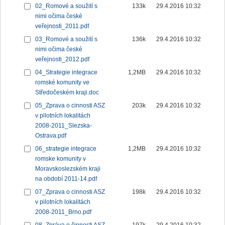
02_Romové a soužití s
133k
29.4.2016 10:32
nimi očima české
veřejnosti_2011.pdf
03_Romové a soužití s
136k
29.4.2016 10:32
nimi očima české
veřejnosti_2012.pdf
04_Strategie integrace
1,2MB
29.4.2016 10:32
romské komunity ve
Středočeském kraji.doc
05_Zprava o cinnosti ASZ
203k
29.4.2016 10:32
v pilotních lokalitách
2008-2011_Slezska-
Ostrava.pdf
06_strategie integrace
1,2MB
29.4.2016 10:32
romske komunity v
Moravskoslezském kraji
na období 2011-14.pdf
07_Zprava o cinnosti ASZ
198k
29.4.2016 10:32
v pilotních lokalitách
2008-2011_Brno.pdf