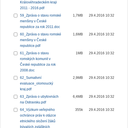
Královéhradeckém kraji
2011 - 2016.pdf
59_Zpráva o stavu romské
1,7MB
29.4.2016 10:32
menšiny v České
republice za rok 2011.doc
60_Zpráva o stavu romské
1,6MB
29.4.2016 10:32
menšiny v České
republice.pdf
61_Zpráva o stavu
1MB
29.4.2016 10:32
romských komunit v
České republice za rok
2008.doc
62_Sumativní
2,9MB
29.4.2016 10:32
evaluace_olomoucký
kraj.pdf
63_Zpráva o ubytovnách
6,4MB
29.4.2016 10:32
na Ostravsku.pdf
64_Výzkum veřejného
355k
29.4.2016 10:32
ochránce práv k otázce
etnického složení žáků
bývalých zvláštních