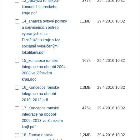
13_Analýza romských
377k
29.4.2016 10:32
komunit Libereckého
kraje.pdf
14_analýza bytové politiky
1,1MB
29.4.2016 10:32
a souvisejících potřeb
vybraných obcí
Plzeňského kraje s tzv.
sociálně vyloučenými
lokalitami.pdf
15_koncepce romské
107k
29.4.2016 10:32
integrace na období 2004-
2008 ve Zlínském
kraji.doc
16_Koncepce romské
1,3MB
29.4.2016 10:32
integrace na období
2010–2013.pdf
17_Koncepce romské
475k
29.4.2016 10:32
integrace na období
2009–2013 ve Zlínském
kraji.pdf
18_Zpráva o stavu
1,2MB
29.4.2016 10:32