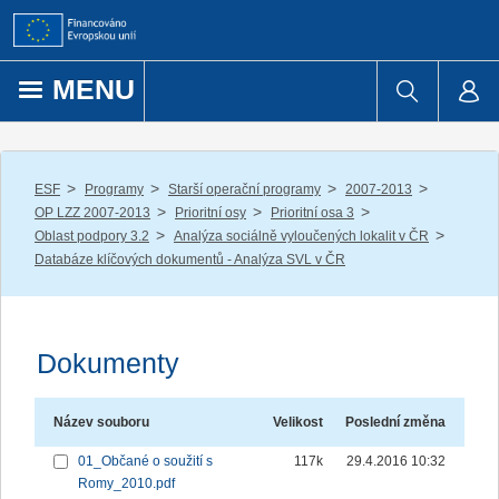
Přejít k obsahu
MENU
/
/
/
/
ESF
Programy
Starší operační programy
2007-2013
/
/
/
OP LZZ 2007-2013
Prioritní osy
Prioritní osa 3
/
/
Oblast podpory 3.2
Analýza sociálně vyloučených lokalit v ČR
Databáze klíčových dokumentů - Analýza SVL v ČR
Dokumenty
Název souboru
Velikost
Poslední změna
01_Občané o soužití s
117k
29.4.2016 10:32
Romy_2010.pdf