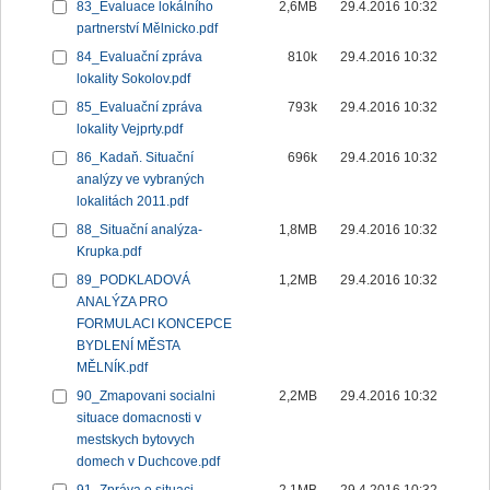
83_Evaluace lokálního
2,6MB
29.4.2016 10:32
partnerství Mělnicko.pdf
84_Evaluační zpráva
810k
29.4.2016 10:32
lokality Sokolov.pdf
85_Evaluační zpráva
793k
29.4.2016 10:32
lokality Vejprty.pdf
86_Kadaň. Situační
696k
29.4.2016 10:32
analýzy ve vybraných
lokalitách 2011.pdf
88_Situační analýza-
1,8MB
29.4.2016 10:32
Krupka.pdf
89_PODKLADOVÁ
1,2MB
29.4.2016 10:32
ANALÝZA PRO
FORMULACI KONCEPCE
BYDLENÍ MĚSTA
MĚLNÍK.pdf
90_Zmapovani socialni
2,2MB
29.4.2016 10:32
situace domacnosti v
mestskych bytovych
domech v Duchcove.pdf