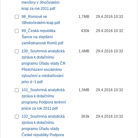
menšiny v Jihočeském
kraji za rok 2011.pdf
98_Romové ve
1,7MB
29.4.2016 10:32
Středočeském kraji.pdf
99_Česká republika.
430k
29.4.2016 10:32
Šance na zlepšení
zaměstnanosti Romů.pdf
100_Souhrnná analytická
1,4MB
29.4.2016 10:32
zpráva k dotačnímu
programu Úřadu vlády ČR
Předcházení sociálnímu
vyloučení a odstraňování
jeho d~1.pdf
101_Souhrnná analytická
1,5MB
29.4.2016 10:32
zpráva k dotačnímu
programu Podpora terénní
práce za rok 2011.pdf
102_Souhrnná analytická
363k
29.4.2016 10:32
zpráva k dotačnímu
programu Úřadu vlády
České republiky Podpora