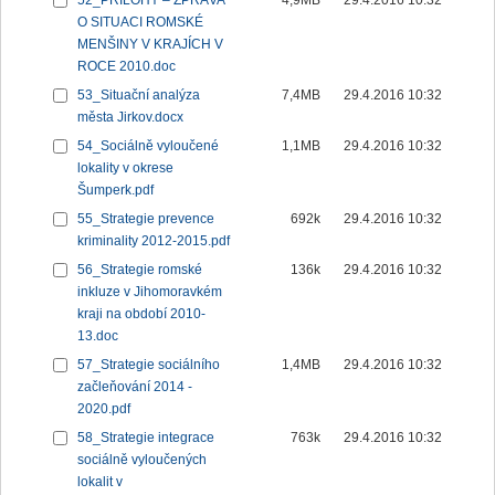
52_PŘÍLOHY – ZPRÁVA
4,9MB
29.4.2016 10:32
O SITUACI ROMSKÉ
MENŠINY V KRAJÍCH V
ROCE 2010.doc
53_Situační analýza
7,4MB
29.4.2016 10:32
města Jirkov.docx
54_Sociálně vyloučené
1,1MB
29.4.2016 10:32
lokality v okrese
Šumperk.pdf
55_Strategie prevence
692k
29.4.2016 10:32
kriminality 2012-2015.pdf
56_Strategie romské
136k
29.4.2016 10:32
inkluze v Jihomoravkém
kraji na období 2010-
13.doc
57_Strategie sociálního
1,4MB
29.4.2016 10:32
začleňování 2014 -
2020.pdf
58_Strategie integrace
763k
29.4.2016 10:32
sociálně vyloučených
lokalit v