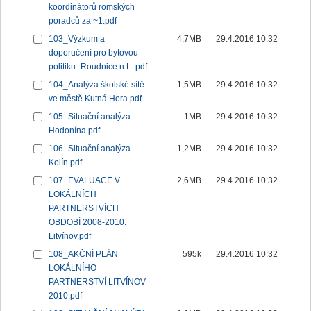
koordinátorů romských
poradců za ~1.pdf
103_Výzkum a
4,7MB
29.4.2016 10:32
doporučení pro bytovou
politiku- Roudnice n.L..pdf
104_Analýza školské sítě
1,5MB
29.4.2016 10:32
ve městě Kutná Hora.pdf
105_Situační analýza
1MB
29.4.2016 10:32
Hodonína.pdf
106_Situační analýza
1,2MB
29.4.2016 10:32
Kolín.pdf
107_EVALUACE V
2,6MB
29.4.2016 10:32
LOKÁLNÍCH
PARTNERSTVÍCH
OBDOBÍ 2008-2010.
Litvínov.pdf
108_AKČNÍ PLÁN
595k
29.4.2016 10:32
LOKÁLNÍHO
PARTNERSTVÍ LITVÍNOV
2010.pdf