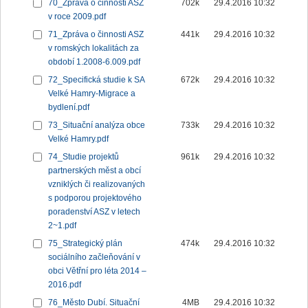
70_Zpráva o činnosti ASZ
702k
29.4.2016 10:32
v roce 2009.pdf
71_Zpráva o činnosti ASZ
441k
29.4.2016 10:32
v romských lokalitách za
období 1.2008-6.009.pdf
72_Specifická studie k SA
672k
29.4.2016 10:32
Velké Hamry-Migrace a
bydlení.pdf
73_Situační analýza obce
733k
29.4.2016 10:32
Velké Hamry.pdf
74_Studie projektů
961k
29.4.2016 10:32
partnerských měst a obcí
vzniklých či realizovaných
s podporou projektového
poradenství ASZ v letech
2~1.pdf
75_Strategický plán
474k
29.4.2016 10:32
sociálního začleňování v
obci Větřní pro léta 2014 –
2016.pdf
76_Město Dubí. Situační
4MB
29.4.2016 10:32