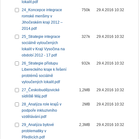
lokalit.pdf
24_Koncepce integrace
750k
29.4.2016 10:32
romské menšiny v
Jihočeském kraji 2012 –
2014.pdf
25_Strategie integrace
327k
29.4.2016 10:32
sociálně vyloučených
lokalit v Kraji Vysočina na
období 2012 - 17.pdf
26_Strategie přístupu
932k
29.4.2016 10:32
Libereckého kraje k řešení
problémů sociálně
vyloučených lokalit.pdf
27_Českobudějovické
1,2MB
29.4.2016 10:32
sídliště Máj.pdf
28_Analýza role krajů v
2MB
29.4.2016 10:32
podpoře inkluzivního
vzdělávání.pdf
29_Analýza bytové
2,3MB
29.4.2016 10:32
problematiky v
Předlicích.pdf