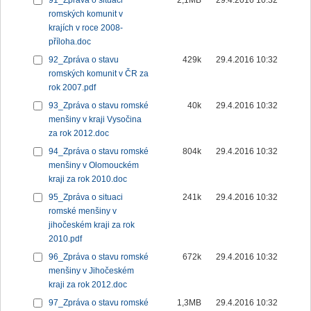
91_Zpráva o situaci
2,1MB
29.4.2016 10:32
romských komunit v
krajích v roce 2008-
příloha.doc
92_Zpráva o stavu
429k
29.4.2016 10:32
romských komunit v ČR za
rok 2007.pdf
93_Zpráva o stavu romské
40k
29.4.2016 10:32
menšiny v kraji Vysočina
za rok 2012.doc
94_Zpráva o stavu romské
804k
29.4.2016 10:32
menšiny v Olomouckém
kraji za rok 2010.doc
95_Zpráva o situaci
241k
29.4.2016 10:32
romské menšiny v
jihočeském kraji za rok
2010.pdf
96_Zpráva o stavu romské
672k
29.4.2016 10:32
menšiny v Jihočeském
kraji za rok 2012.doc
97_Zpráva o stavu romské
1,3MB
29.4.2016 10:32