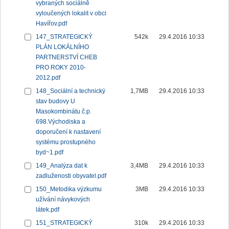
vybraných sociálně
vyloučených lokalit v obci
Havířov.pdf
147_STRATEGICKÝ
542k
29.4.2016 10:33
PLÁN LOKÁLNÍHO
PARTNERSTVÍ CHEB
PRO ROKY 2010-
2012.pdf
148_Sociální a technický
1,7MB
29.4.2016 10:33
stav budovy U
Masokombinátu č.p.
698.Východiska a
doporučení k nastavení
systému prostupného
byd~1.pdf
149_Analýza dat k
3,4MB
29.4.2016 10:33
zadluženosti obyvatel.pdf
150_Metodika výzkumu
3MB
29.4.2016 10:33
užívání návykových
látek.pdf
151_STRATEGICKÝ
310k
29.4.2016 10:33