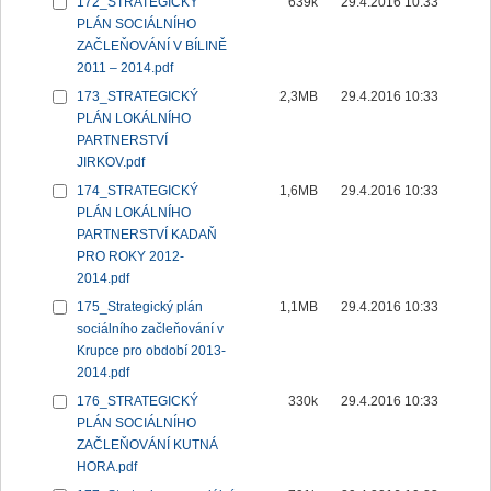
172_STRATEGICKÝ
639k
29.4.2016 10:33
PLÁN SOCIÁLNÍHO
ZAČLEŇOVÁNÍ V BÍLINĚ
2011 – 2014.pdf
173_STRATEGICKÝ
2,3MB
29.4.2016 10:33
PLÁN LOKÁLNÍHO
PARTNERSTVÍ
JIRKOV.pdf
174_STRATEGICKÝ
1,6MB
29.4.2016 10:33
PLÁN LOKÁLNÍHO
PARTNERSTVÍ KADAŇ
PRO ROKY 2012-
2014.pdf
175_Strategický plán
1,1MB
29.4.2016 10:33
sociálního začleňování v
Krupce pro období 2013-
2014.pdf
176_STRATEGICKÝ
330k
29.4.2016 10:33
PLÁN SOCIÁLNÍHO
ZAČLEŇOVÁNÍ KUTNÁ
HORA.pdf