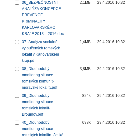
36_BEZPEČNOSTNÍ
2,1MB
29.4.2016 10:32
ANALÝZA KONCEPCE
PREVENCE
KRIMINALITY
KARLOVARSKÉHO
KRAJE 2013 – 2016.doc
37_Analýza sociálně
1,4MB
29.4.2016 10:32
vyloučených romských
lokalit v Karlovarském
kraji.pdf
38_Dlouhodobý
3,8MB
29.4.2016 10:32
monitoring situace
romských komunit-
moravské lokality.pdf
39_Dlouhodobý
824k
29.4.2016 10:32
monitoring situace
romských lokalit-
Broumov.pdf
40_Dlouhodobý
698k
29.4.2016 10:32
monitoring situace
romských lokalitn- české