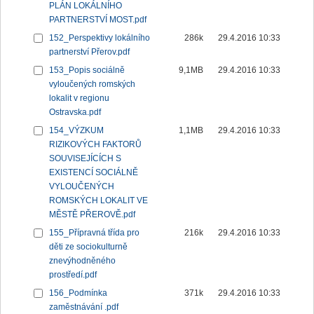
PLÁN LOKÁLNÍHO
PARTNERSTVÍ MOST.pdf
152_Perspektivy lokálního
286k
29.4.2016 10:33
partnerství Přerov.pdf
153_Popis sociálně
9,1MB
29.4.2016 10:33
vyloučených romských
lokalit v regionu
Ostravska.pdf
154_VÝZKUM
1,1MB
29.4.2016 10:33
RIZIKOVÝCH FAKTORŮ
SOUVISEJÍCÍCH S
EXISTENCÍ SOCIÁLNĚ
VYLOUČENÝCH
ROMSKÝCH LOKALIT VE
MĚSTĚ PŘEROVĚ.pdf
155_Přípravná třída pro
216k
29.4.2016 10:33
děti ze sociokulturně
znevýhodněného
prostředí.pdf
156_Podmínka
371k
29.4.2016 10:33
zaměstnávání .pdf