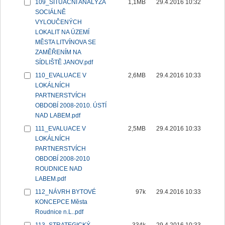
109_SITUAČNÍ ANALÝZA
1,1MB
29.4.2016 10:32
SOCIÁLNĚ
VYLOUČENÝCH
LOKALIT NA ÚZEMÍ
MĚSTA LITVÍNOVA SE
ZAMĚŘENÍM NA
SÍDLIŠTĚ JANOV.pdf
110_EVALUACE V
2,6MB
29.4.2016 10:33
LOKÁLNÍCH
PARTNERSTVÍCH
OBDOBÍ 2008-2010. ÚSTÍ
NAD LABEM.pdf
111_EVALUACE V
2,5MB
29.4.2016 10:33
LOKÁLNÍCH
PARTNERSTVÍCH
OBDOBÍ 2008-2010
ROUDNICE NAD
LABEM.pdf
112_NÁVRH BYTOVÉ
97k
29.4.2016 10:33
KONCEPCE Města
Roudnice n.L..pdf