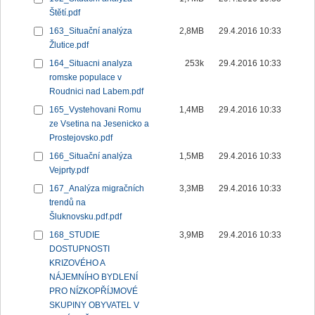
Štětí.pdf
163_Situační analýza
2,8MB
29.4.2016 10:33
Žlutice.pdf
164_Situacni analyza
253k
29.4.2016 10:33
romske populace v
Roudnici nad Labem.pdf
165_Vystehovani Romu
1,4MB
29.4.2016 10:33
ze Vsetina na Jesenicko a
Prostejovsko.pdf
166_Situační analýza
1,5MB
29.4.2016 10:33
Vejprty.pdf
167_Analýza migračních
3,3MB
29.4.2016 10:33
trendů na
Šluknovsku.pdf.pdf
168_STUDIE
3,9MB
29.4.2016 10:33
DOSTUPNOSTI
KRIZOVÉHO A
NÁJEMNÍHO BYDLENÍ
PRO NÍZKOPŘÍJMOVÉ
SKUPINY OBYVATEL V