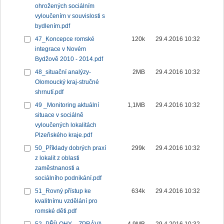
ohrožených sociálním
vyloučením v souvislosti s
bydlením.pdf
47_Koncepce romské
120k
29.4.2016 10:32
integrace v Novém
Bydžově 2010 - 2014.pdf
48_situační analýzy-
2MB
29.4.2016 10:32
Olomoucký kraj-stručné
shrnutí.pdf
49 _Monitoring aktuální
1,1MB
29.4.2016 10:32
situace v sociálně
vyloučených lokalitách
Plzeňského kraje.pdf
50_Příklady dobrých praxí
299k
29.4.2016 10:32
z lokalit z oblasti
zaměstnanosti a
sociálního podnikání.pdf
51_Rovný přístup ke
634k
29.4.2016 10:32
kvalitnímu vzdělání pro
romské děti.pdf