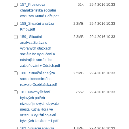
157_Prostorová
51k
29.4.2016 10:33
charakteristika sociální
exkluzev Kutné Hoře.pdf
158_Situační analýza
2,2MB
29.4.2016 10:33
Krnov.pdf
159_ Situační
2,3MB
29.4.2016 10:33
analýza.Zpráva o
vybraných otázkách
sociálního vyloučení a
nástrojích sociálního
začleňování v Odrách.pdf
160_ Situační analýza
2,5MB
29.4.2016 10:33
socioekonomického
rozvoje Osoblažska.pdf
161_Návrhy řešení
756k
29.4.2016 10:33
bytových potřeb
nízkopříjmových obyvatel
města Kutná Hora ve
vztahu k využití objektů
bývalých kasáren ~1.pdf
162_Situační analýza
1,7MB
29.4.2016 10:33