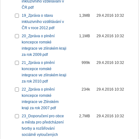
inkluzivního vzdělávání v
ČR.pdf
19_Zpráva o stavu
1,3MB
29.4.2016 10:32
inkluzivního vzdělávání v
ČR v roce 2012.pdf
20_Zpráva o plnění
1,1MB
29.4.2016 10:32
koncepce romské
integrace ve zlínském kraji
za rok 2009.pdf
21_Zpráva o plnění
999k
29.4.2016 10:32
koncepce romské
integrace ve zlínském kraji
za rok 2010.pdf
22_Zpráva o plnění
234k
29.4.2016 10:32
koncepce romské
integrace ve Zlínském
kraji za rok 2007.pdf
23_Doporučení pro obce
2,7MB
29.4.2016 10:32
a města pro předcházení
tvorby a rozšiřování
sociálně vyloučených