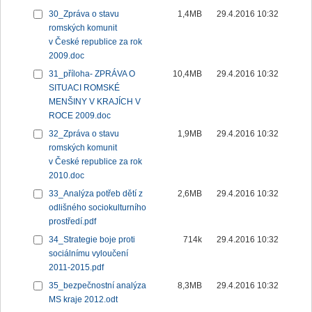
30_Zpráva o stavu
1,4MB
29.4.2016 10:32
romských komunit
v České republice za rok
2009.doc
31_příloha- ZPRÁVA O
10,4MB
29.4.2016 10:32
SITUACI ROMSKÉ
MENŠINY V KRAJÍCH V
ROCE 2009.doc
32_Zpráva o stavu
1,9MB
29.4.2016 10:32
romských komunit
v České republice za rok
2010.doc
33_Analýza potřeb dětí z
2,6MB
29.4.2016 10:32
odlišného sociokulturního
prostředí.pdf
34_Strategie boje proti
714k
29.4.2016 10:32
sociálnímu vyloučení
2011-2015.pdf
35_bezpečnostní analýza
8,3MB
29.4.2016 10:32
MS kraje 2012.odt