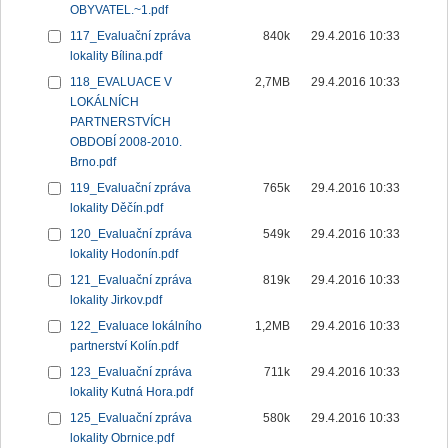
OBYVATEL.~1.pdf
117_Evaluační zpráva
840k
29.4.2016 10:33
lokality Bílina.pdf
118_EVALUACE V
2,7MB
29.4.2016 10:33
LOKÁLNÍCH
PARTNERSTVÍCH
OBDOBÍ 2008-2010.
Brno.pdf
119_Evaluační zpráva
765k
29.4.2016 10:33
lokality Děčín.pdf
120_Evaluační zpráva
549k
29.4.2016 10:33
lokality Hodonín.pdf
121_Evaluační zpráva
819k
29.4.2016 10:33
lokality Jirkov.pdf
122_Evaluace lokálního
1,2MB
29.4.2016 10:33
partnerství Kolín.pdf
123_Evaluační zpráva
711k
29.4.2016 10:33
lokality Kutná Hora.pdf
125_Evaluační zpráva
580k
29.4.2016 10:33
lokality Obrnice.pdf