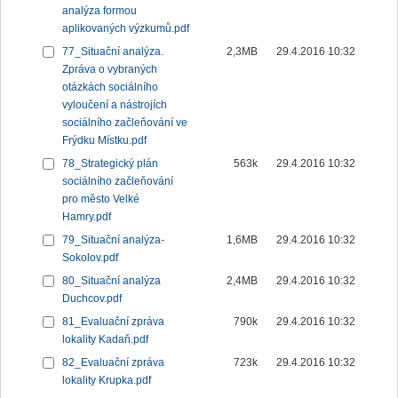
analýza formou
aplikovaných výzkumů.pdf
77_Situační analýza.
2,3MB
29.4.2016 10:32
Zpráva o vybraných
otázkách sociálního
vyloučení a nástrojích
sociálního začleňování ve
Frýdku Místku.pdf
78_Strategický plán
563k
29.4.2016 10:32
sociálního začleňování
pro město Velké
Hamry.pdf
79_Situační analýza-
1,6MB
29.4.2016 10:32
Sokolov.pdf
80_Situační analýza
2,4MB
29.4.2016 10:32
Duchcov.pdf
81_Evaluační zpráva
790k
29.4.2016 10:32
lokality Kadaň.pdf
82_Evaluační zpráva
723k
29.4.2016 10:32
lokality Krupka.pdf