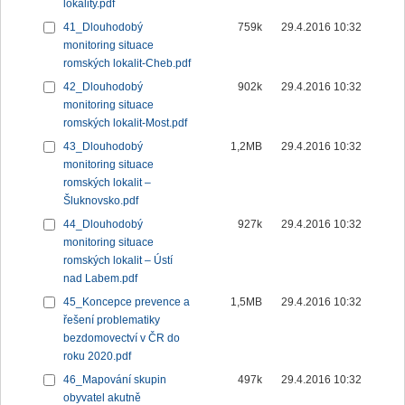
lokality.pdf
41_Dlouhodobý
759k
29.4.2016 10:32
monitoring situace
romských lokalit-Cheb.pdf
42_Dlouhodobý
902k
29.4.2016 10:32
monitoring situace
romských lokalit-Most.pdf
43_Dlouhodobý
1,2MB
29.4.2016 10:32
monitoring situace
romských lokalit –
Šluknovsko.pdf
44_Dlouhodobý
927k
29.4.2016 10:32
monitoring situace
romských lokalit – Ústí
nad Labem.pdf
45_Koncepce prevence a
1,5MB
29.4.2016 10:32
řešení problematiky
bezdomovectví v ČR do
roku 2020.pdf
46_Mapování skupin
497k
29.4.2016 10:32
obyvatel akutně