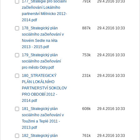
177_Strategie pro sociální
791k
29.4.2016 10:33
začleňování Lokálního
partnerství Mělnicko 2012-
2014.pdf
178_Strategický plán
887k
29.4.2016 10:33
sociálního začleňování v
Novém Sedle na léta
2013 - 2015.pdf
179_Strategický plán
753k
29.4.2016 10:33
sociálního začleňování
pro město Odry.pdf
180_STRATEGICKÝ
231k
29.4.2016 10:33
PLÁN LOKÁLNÍHO
PARTNERSTVÍ SOKOLOV
PRO OBDOBÍ 2012 -
2014.pdf
181_Strategický plán
608k
29.4.2016 10:33
sociálního začleňování v
Toužimi a Teplé 2011 -
2013.pdf
182_Strategický plán
761k
29.4.2016 10:33