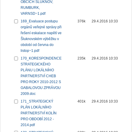
OBCÍCH ŠLUKNOV,
RUMBURK,
VARNSD~1.pdf
169_Evaluace postupu
376k
29.4.2016 10:33
orgánů veřejné správy při
řešení eskalace napětí ve
Šluknovském výběžku v
období od června do
listop~1.pdf
170_KORESPONDENCE
235k
29.4.2016 10:33
STRATEGICKÉHO
PLÁNU LOKÁLNÍHO
PARTNERSTVÍ CHEB
PRO ROKY 2010-2012 S
GABALOVOU ZPRÁVOU
2009.doc
171_STRATEGICKÝ
401k
29.4.2016 10:33
PLÁN LOKÁLNÍHO
PARTNERSTVÍ KOLÍN
PRO OBDOBÍ 2012 -
2014.pdf