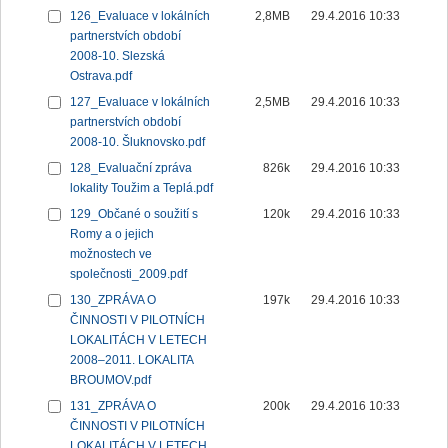
126_Evaluace v lokálních
2,8MB
29.4.2016 10:33
partnerstvích období
2008-10. Slezská
Ostrava.pdf
127_Evaluace v lokálních
2,5MB
29.4.2016 10:33
partnerstvích období
2008-10. Šluknovsko.pdf
128_Evaluační zpráva
826k
29.4.2016 10:33
lokality Toužim a Teplá.pdf
129_Občané o soužití s
120k
29.4.2016 10:33
Romy a o jejich
možnostech ve
společnosti_2009.pdf
130_ZPRÁVA O
197k
29.4.2016 10:33
ČINNOSTI V PILOTNÍCH
LOKALITÁCH V LETECH
2008–2011. LOKALITA
BROUMOV.pdf
131_ZPRÁVA O
200k
29.4.2016 10:33
ČINNOSTI V PILOTNÍCH
LOKALITÁCH V LETECH