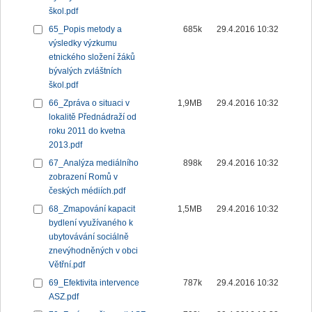
škol.pdf
65_Popis metody a
685k
29.4.2016 10:32
výsledky výzkumu
etnického složení žáků
bývalých zvláštních
škol.pdf
66_Zpráva o situaci v
1,9MB
29.4.2016 10:32
lokalitě Přednádraží od
roku 2011 do kvetna
2013.pdf
67_Analýza mediálního
898k
29.4.2016 10:32
zobrazení Romů v
českých médiích.pdf
68_Zmapování kapacit
1,5MB
29.4.2016 10:32
bydlení využívaného k
ubytovávání sociálně
znevýhodněných v obci
Větřní.pdf
69_Efektivita intervence
787k
29.4.2016 10:32
ASZ.pdf